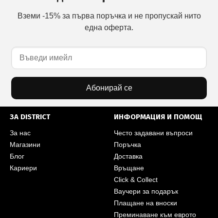
Вземи -15% за първа поръчка и не пропускай нито
една оферта.
Абонирай се
ЗА DISTRICT
ИНФОРМАЦИЯ И ПОМОЩ
За нас
Често задавани въпроси
Магазини
Поръчка
Блог
Доставка
Кариери
Връщане
Click & Collect
Ваучери за подарък
Плащане на вноски
Преминаване към еврото