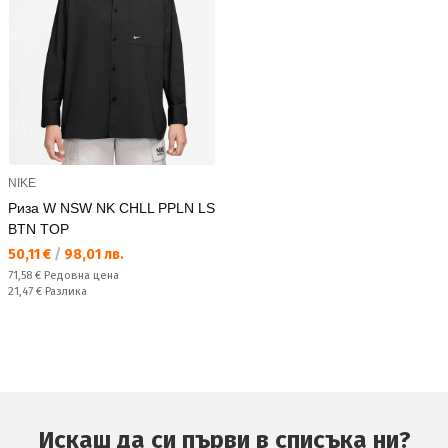
NIKE
Риза W NSW NK CHLL PPLN LS
BTN TOP
Текуща цена:
50,11 €
/
98,01 лв.
Редовна цена:
71,58 €
Редовна цена
Спестявате:
21,47 €
Разлика
Искаш да си първи в списъка ни?