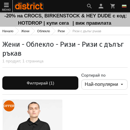
МЕНЮ
-20% на CROCS, BIRKENSTOCK & HEY DUDE с код:
HOTDROP | купи сега
| виж правилата
Начало
Жени
Облекло
Ризи
Ризи с дълъг ръкав
Жени - Облекло - Ризи - Ризи с дълъг
ръкав
1 продукт, 1 страница
Сортирай по
Филтрирай (1)
OFFER