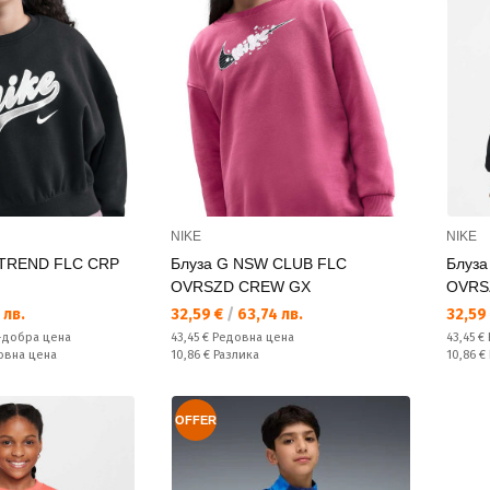
NIKE
NIKE
 TREND FLC CRP
Блуза G NSW CLUB FLC
Блуз
OVRSZD CREW GX
OVRS
Текуща цена:
Текущ
 лв.
32,59 €
/
63,74 лв.
32,59
Редовна цена:
Редовн
-добра цена
43,45 €
Редовна цена
43,45 €
Спестявате:
Спестяв
овна цена
10,86 €
Разлика
10,86 €
OFFER