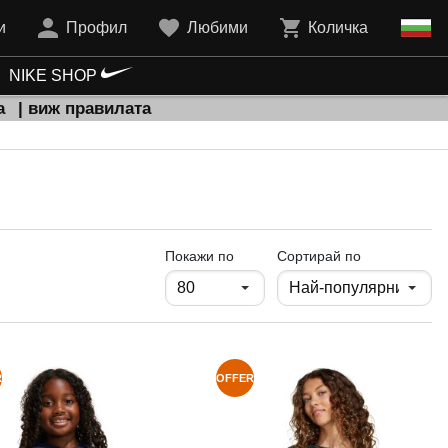
и
Профил
Любими
Количка
NIKE SHOP
а
| виж правилата
продукти на страница
Покажи по
Сортирай по
R
OFFER