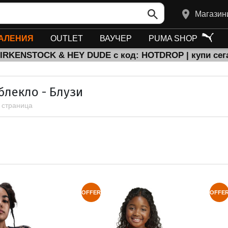
Магазин
АЛЕНИЯ
OUTLET
ВАУЧЕР
PUMA SHOP
BIRKENSTOCK & HEY DUDE с код: HOTDROP | купи сег
блекло - Блузи
1 страница
OFFER
OFFE