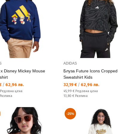
S
ADIDAS
 x Disney Mickey Mouse
Блуза Future Icons Cropped
hirt
Sweatshirt Kids
а цена:
Текуща цена:
 €
/
62,96 лв.
32,19 €
/
62,96 лв.
а цена:
Редовна цена:
Редовна цена
45,99 €
Редовна цена
ате:
Спестявате:
Разлика
13,80 €
Разлика
R
-25%