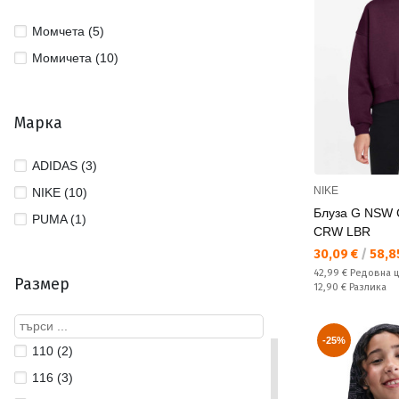
Момчета (5)
Момичета (10)
Марка
ADIDAS (3)
NIKE
NIKE (10)
Блуза G NSW 
PUMA (1)
CRW LBR
Текуща цена:
30,09 €
/
58,85
Редовна цена:
42,99 €
Редовна 
Размер
Спестявате:
12,90 €
Разлика
-25%
110 (2)
116 (3)