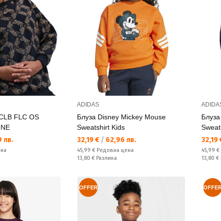
ADIDAS
ADIDA
CLB FLC OS
Блуза Disney Mickey Mouse
Блуза
HNE
Sweatshirt Kids
Sweats
Текуща цена:
Текущ
 лв.
32,19 €
/
62,96 лв.
32,19
Редовна цена:
Редовн
ена
45,99 €
Редовна цена
45,99 €
Спестявате:
Спестяв
13,80 €
Разлика
13,80 €
OFFER
OFFE