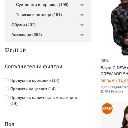
Суитшърти и горнища (109)
Тениски и потници (191)
Обувки (407)
Аксесоари (394)
Филтри
NIKE
Допълнителни филтри
Блуза G NSW 
CREW AOP S
Продукти в промоция (14)
Текуща цена:
38,34 €
/
74,99
Редовна цена:
51,12 €
Редовна ц
Продукти на кредит (14)
Спестявате:
12,78 €
Разлика
Продукти с наличност в магазините
(14)
OFFER
Пол