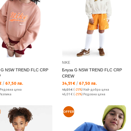
NIKE
а G NSW TREND FLC CRP
Блуза G NSW TREND FLC CRP
W
CREW
а цена:
Текуща цена:
 €
/
67,50 лв.
34,51 €
/
67,50 лв.
а цена:
Редовна цена
46,01 €
(
-25%
)
Най-добра цена
ате:
Редовна цена:
Разлика
46,01 €
(
-25%
) Редовна цена
R
OFFER