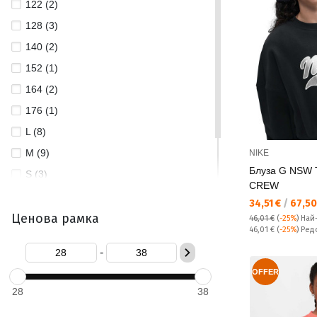
122 (2)
128 (3)
140 (2)
152 (1)
164 (2)
176 (1)
L (8)
M (9)
NIKE
Блуза G NSW
S (3)
CREW
XL (6)
Текуща цена:
34,51 €
/
67,50
Ценова рамка
XS (1)
46,01 €
(
-25%
)
Най
Редовна цена:
46,01 €
(
-25%
) Ред
-
OFFER
28
38