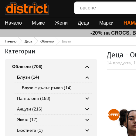
Търсене
Начало
Мъже
Жени
Деца
Марки
НАМ
-20% на CROCS, 
Начало
Деца
Облекло
Блузи
Категории
Деца - О
14 продукта, 
Облекло (706)
Блузи (14)
Блузи с дълъг ръкав (14)
Панталони (158)
Анцузи (216)
OFFER
Якета (17)
Бюстиета (1)