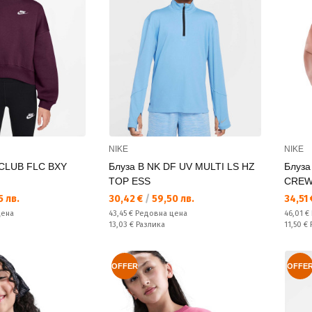
NIKE
NIKE
CLUB FLC BXY
Блуза B NK DF UV MULTI LS HZ
Блуз
TOP ESS
CRE
Текуща цена:
Текущ
 лв.
30,42 €
/
59,50 лв.
34,51
Редовна цена:
Редовн
цена
43,45 €
Редовна цена
46,01 €
Спестявате:
Спестяв
13,03 €
Разлика
11,50 €
OFFER
OFFE