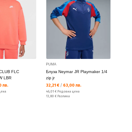
PUMA
 CLUB FLC
Блуза Neymar JR Playmaker 1/4
W LBR
zip jr
Текуща цена:
 лв.
32,21 €
/
63,00 лв.
Редовна цена:
цена
46,01 €
Редовна цена
Спестявате:
13,80 €
Разлика