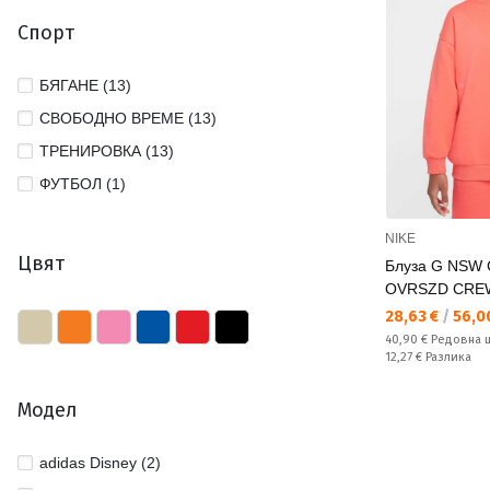
Спорт
БЯГАНЕ (13)
СВОБОДНО ВРЕМЕ (13)
ТРЕНИРОВКА (13)
ФУТБОЛ (1)
NIKE
Цвят
Блуза G NSW
OVRSZD CRE
Текуща цена:
28,63 €
/
56,00
Редовна цена:
40,90 €
Редовна 
Спестявате:
12,27 €
Разлика
Модел
adidas Disney (2)