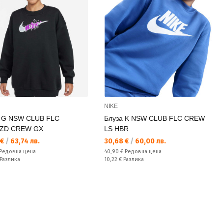
NIKE
а G NSW CLUB FLC
Блуза K NSW CLUB FLC CREW
ZD CREW GX
LS HBR
а цена:
Текуща цена:
 €
/
63,74 лв.
30,68 €
/
60,00 лв.
а цена:
Редовна цена:
Редовна цена
40,90 €
Редовна цена
ате:
Спестявате:
Разлика
10,22 €
Разлика