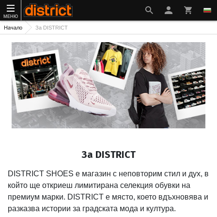
МЕНЮ
Начало
За DISTRICT
За DISTRICT
DISTRICT SHOES е магазин с неповторим стил и дух, в
който ще откриеш лимитирана селекция обувки на
премиум марки. DISTRICT е място, което вдъхновява и
разказва истории за градската мода и култура.