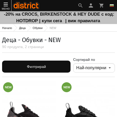
МЕНЮ
-20% на CROCS, BIRKENSTOCK & HEY DUDE с код:
HOTDROP | купи сега
| виж правилата
Начало
Деца
Обувки
NEW
Деца - Обувки - NEW
90 продукта, 2 страници
Сортирай по
Филтрирай
NEW
NEW