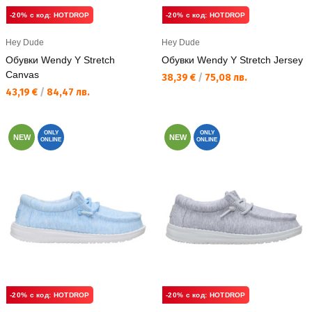
-20% с код: HOTDROP
-20% с код: HOTDROP
Hey Dude
Hey Dude
Обувки Wendy Y Stretch
Обувки Wendy Y Stretch Jersey
Canvas
Текуща цена:
38,39 €
/
75,08 лв.
Текуща цена:
43,19 €
/
84,47 лв.
ONLY
ONLY
NEW
NEW
ONLINE
ONLINE
-20% с код: HOTDROP
-20% с код: HOTDROP