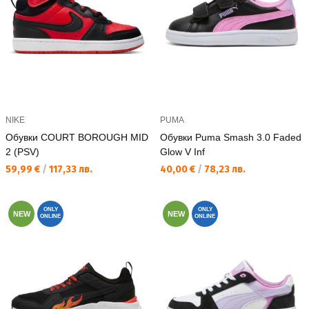
NIKE
PUMA
Обувки COURT BOROUGH MID
Обувки Puma Smash 3.0 Faded
2 (PSV)
Glow V Inf
Текуща цена:
Текуща цена:
59,99 €
/
117,33 лв.
40,00 €
/
78,23 лв.
ONLY
ONLY
NEW
NEW
ONLINE
ONLINE