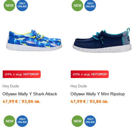
ONLY
ONLY
NEW
NEW
ONLINE
ONLINE
-20% с код: HOTDROP
-20% с код: HOTDROP
Hey Dude
Hey Dude
Обувки Wally Y Shark Attack
Обувки Wally Y Mini Ripstop
Текуща цена:
Текуща цена:
47,99 €
/
93,86 лв.
47,99 €
/
93,86 лв.
ONLY
ONLY
NEW
NEW
ONLINE
ONLINE