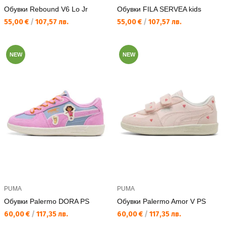
Обувки Rebound V6 Lo Jr
Обувки FILA SERVEA kids
Текуща цена:
Текуща цена:
55,00 €
/
107,57 лв.
55,00 €
/
107,57 лв.
NEW
NEW
PUMA
PUMA
Обувки Palermo DORA PS
Обувки Palermo Amor V PS
Текуща цена:
Текуща цена:
60,00 €
/
117,35 лв.
60,00 €
/
117,35 лв.