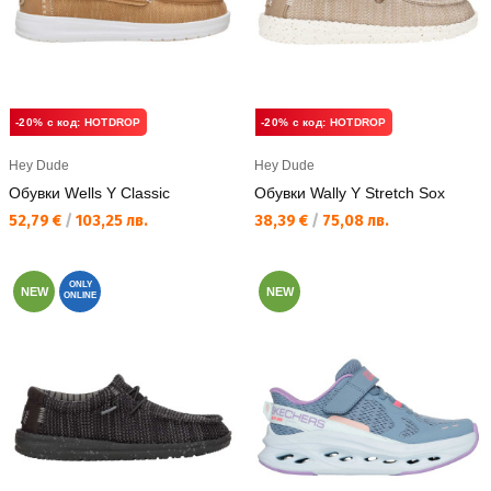
-20% с код: HOTDROP
-20% с код: HOTDROP
Hey Dude
Hey Dude
Обувки Wells Y Classic
Обувки Wally Y Stretch Sox
Текуща цена:
Текуща цена:
52,79 €
/
103,25 лв.
38,39 €
/
75,08 лв.
ONLY
NEW
NEW
ONLINE