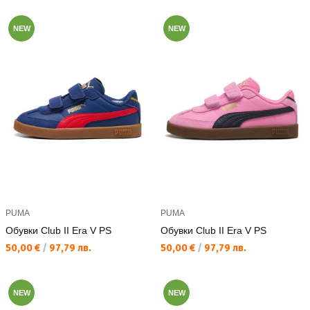
NEW
NEW
PUMA
PUMA
Обувки Club II Era V PS
Обувки Club II Era V PS
Текуща цена:
Текуща цена:
50,00 €
/
97,79 лв.
50,00 €
/
97,79 лв.
NEW
NEW