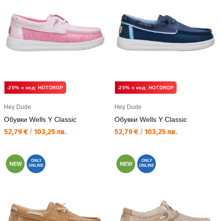
-20% с код: HOTDROP
-20% с код: HOTDROP
Hey Dude
Hey Dude
Обувки Wells Y Classic
Обувки Wells Y Classic
Текуща цена:
Текуща цена:
52,79 €
/
103,25 лв.
52,79 €
/
103,25 лв.
ONLY
ONLY
NEW
NEW
ONLINE
ONLINE