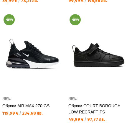
Текуща цена:
Текуща цена:
39,99 €
/
78,21 лв.
99,99 €
/
195,56 лв.
NEW
NEW
NIKE
NIKE
Обувки AIR MAX 270 GS
Обувки COURT BOROUGH
LOW RECRAFT PS
Текуща цена:
119,99 €
/
234,68 лв.
Текуща цена:
49,99 €
/
97,77 лв.