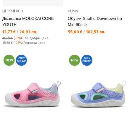
QUIKSILVER
PUMA
Джапанки MOLOKAI CORE
Обувки Shuffle Downtown Lo
YOUTH
Mid 90s Jr
Текуща цена:
Текуща цена:
13,77 €
/
26,93 лв.
55,00 €
/
107,57 лв.
14,69 €
(
-6%
)
Най-добра цена
Редовна цена:
18,36 €
(
-25%
) Редовна цена
ONLY
ONLY
NEW
NEW
ONLINE
ONLINE