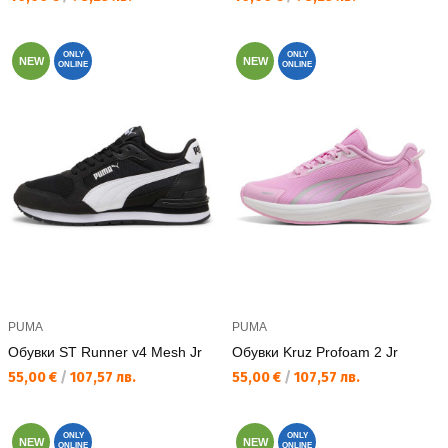
ONLY
ONLY
NEW
NEW
ONLINE
ONLINE
PUMA
PUMA
Обувки ST Runner v4 Mesh Jr
Обувки Kruz Profoam 2 Jr
Текуща цена:
Текуща цена:
55,00 €
/
107,57 лв.
55,00 €
/
107,57 лв.
ONLY
ONLY
NEW
NEW
ONLINE
ONLINE