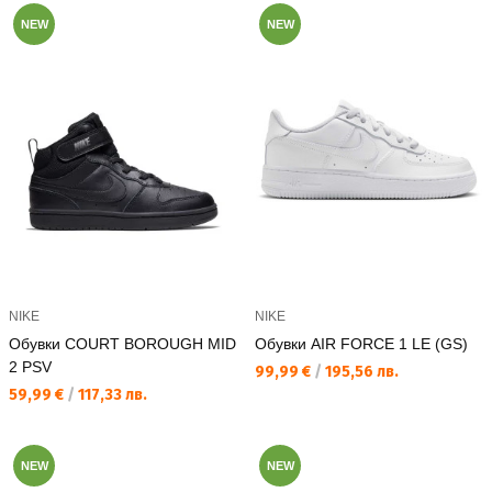
NEW
NEW
NIKE
NIKE
Обувки COURT BOROUGH MID
Обувки AIR FORCE 1 LE (GS)
2 PSV
Текуща цена:
99,99 €
/
195,56 лв.
Текуща цена:
59,99 €
/
117,33 лв.
NEW
NEW