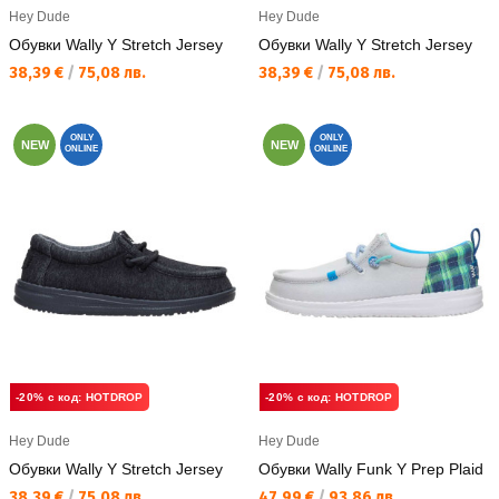
Hey Dude
Hey Dude
Обувки Wally Y Stretch Jersey
Обувки Wally Y Stretch Jersey
Текуща цена:
Текуща цена:
38,39 €
/
75,08 лв.
38,39 €
/
75,08 лв.
ONLY
ONLY
NEW
NEW
ONLINE
ONLINE
-20% с код: HOTDROP
-20% с код: HOTDROP
Hey Dude
Hey Dude
Обувки Wally Y Stretch Jersey
Обувки Wally Funk Y Prep Plaid
Текуща цена:
Текуща цена:
38,39 €
/
75,08 лв.
47,99 €
/
93,86 лв.