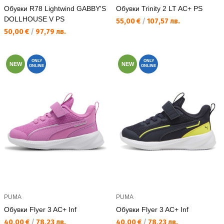
Обувки R78 Lightwind GABBY'S
Обувки Trinity 2 LT AC+ PS
DOLLHOUSE V PS
Текуща цена:
55,00 €
/
107,57 лв.
Текуща цена:
50,00 €
/
97,79 лв.
ONLY
ONLY
NEW
NEW
ONLINE
ONLINE
PUMA
PUMA
Обувки Flyer 3 AC+ Inf
Обувки Flyer 3 AC+ Inf
Текуща цена:
Текуща цена:
40,00 €
/
78,23 лв.
40,00 €
/
78,23 лв.