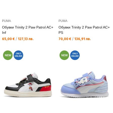
PUMA
PUMA
Обувки Trinity 2 Paw Patrol AC+
Обувки Trinity 2 Paw Patrol AC+
Inf
PS
Текуща цена:
Текуща цена:
65,00 €
/
127,13 лв.
70,00 €
/
136,91 лв.
ONLY
ONLY
NEW
NEW
ONLINE
ONLINE