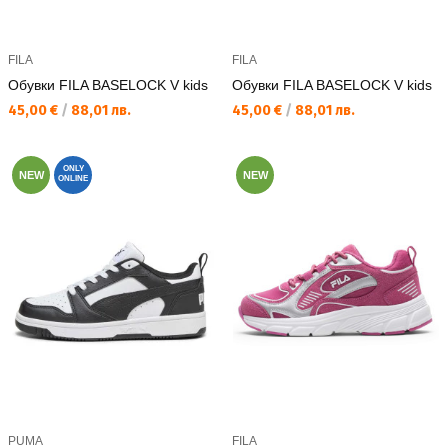
FILA
FILA
Обувки FILA BASELOCK V kids
Обувки FILA BASELOCK V kids
Текуща цена:
Текуща цена:
45,00 €
/
88,01 лв.
45,00 €
/
88,01 лв.
ONLY
NEW
NEW
ONLINE
PUMA
FILA