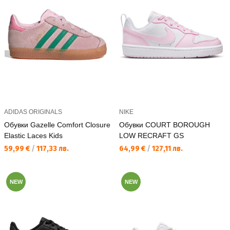
ADIDAS ORIGINALS
NIKE
Обувки Gazelle Comfort Closure
Обувки COURT BOROUGH
Elastic Laces Kids
LOW RECRAFT GS
Текуща цена:
Текуща цена:
59,99 €
/
117,33 лв.
64,99 €
/
127,11 лв.
NEW
NEW