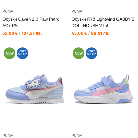
PUMA
PUMA
Обувки Caven 2.0 Paw Patrol
Обувки R78 Lightwind GABBY'S
AC+ PS
DOLLHOUSE V Inf
Текуща цена:
Текуща цена:
55,00 €
/
107,57 лв.
45,00 €
/
88,01 лв.
ONLY
ONLY
NEW
NEW
ONLINE
ONLINE
PUMA
PUMA