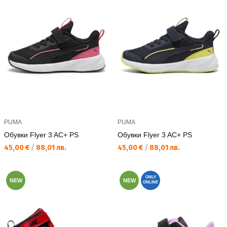
PUMA
PUMA
Обувки Flyer 3 AC+ PS
Обувки Flyer 3 AC+ PS
Текуща цена:
Текуща цена:
45,00 €
/
88,01 лв.
45,00 €
/
88,01 лв.
ONLY
NEW
NEW
ONLINE