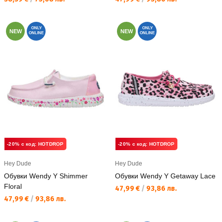
ONLY
ONLY
NEW
NEW
ONLINE
ONLINE
-20% с код: HOTDROP
-20% с код: HOTDROP
Hey Dude
Hey Dude
Обувки Wendy Y Shimmer
Обувки Wendy Y Getaway Lace
Floral
Текуща цена:
47,99 €
/
93,86 лв.
Текуща цена:
47,99 €
/
93,86 лв.