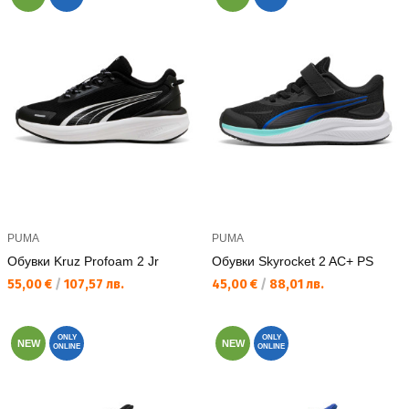
PUMA
PUMA
Обувки Kruz Profoam 2 Jr
Обувки Skyrocket 2 AC+ PS
Текуща цена:
Текуща цена:
55,00 €
/
107,57 лв.
45,00 €
/
88,01 лв.
ONLY
ONLY
NEW
NEW
ONLINE
ONLINE