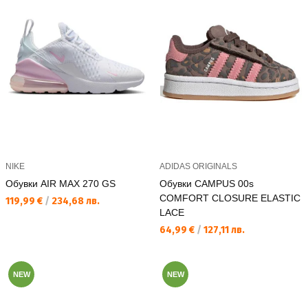
NIKE
ADIDAS ORIGINALS
Обувки AIR MAX 270 GS
Обувки CAMPUS 00s
COMFORT CLOSURE ELASTIC
Текуща цена:
119,99 €
/
234,68 лв.
LACE
Текуща цена:
64,99 €
/
127,11 лв.
NEW
NEW