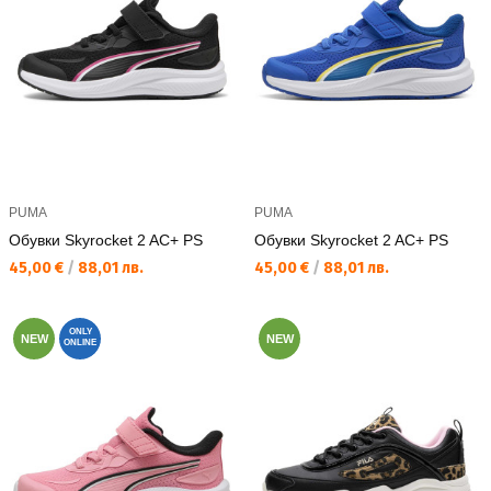
PUMA
PUMA
Обувки Skyrocket 2 AC+ PS
Обувки Skyrocket 2 AC+ PS
Текуща цена:
Текуща цена:
45,00 €
/
88,01 лв.
45,00 €
/
88,01 лв.
ONLY
NEW
NEW
ONLINE