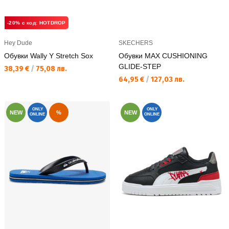
-20% с код: HOTDROP
Hey Dude
SKECHERS
Обувки Wally Y Stretch Sox
Обувки MAX CUSHIONING
GLIDE-STEP
Текуща цена:
38,39 €
/
75,08 лв.
Текуща цена:
64,95 €
/
127,03 лв.
ONLY
ONLY
NEW
%
NEW
ONLINE
ONLINE