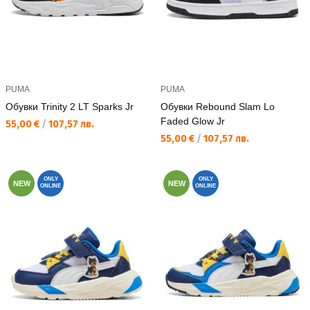
PUMA
PUMA
Обувки Trinity 2 LT Sparks Jr
Обувки Rebound Slam Lo
Faded Glow Jr
Текуща цена:
55,00 €
/
107,57 лв.
Текуща цена:
55,00 €
/
107,57 лв.
ONLY
ONLY
NEW
NEW
ONLINE
ONLINE