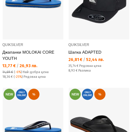
QUIKSILVER
QUIKSILVER
Джапанки MOLOKAI CORE
Шапка ADAPTED
YOUTH
Текуща цена:
26,81 €
/
52,44 лв.
Текуща цена:
13,77 €
/
26,93 лв.
Редовна цена:
35,74 €
Редовна цена
Спестявате:
8,93 €
Разлика
14,69 €
(
-6%
)
Най-добра цена
Редовна цена:
18,36 €
(
-25%
) Редовна цена
ONLY
ONLY
NEW
%
NEW
%
ONLINE
ONLINE