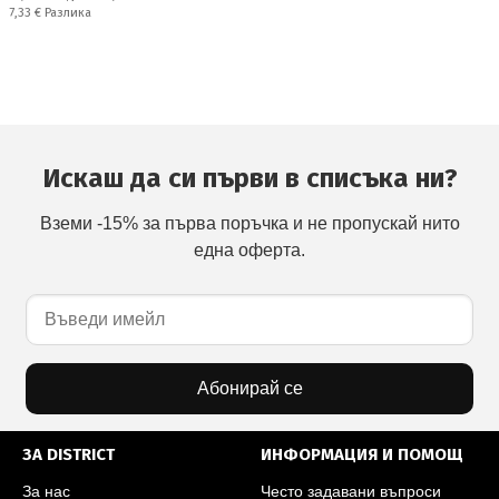
Спестявате:
7,33 €
Разлика
Искаш да си първи в списъка ни?
Вземи -15% за първа поръчка и не пропускай нито
една оферта.
Абонирай се
ЗА DISTRICT
ИНФОРМАЦИЯ И ПОМОЩ
За нас
Често задавани въпроси