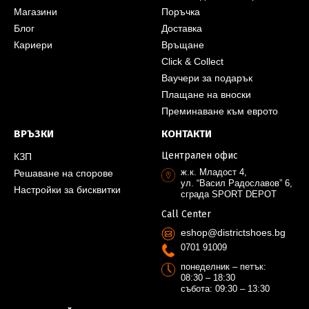
Магазини
Поръчка
Блог
Доставка
Кариери
Връщане
Click & Collect
Ваучери за подарък
Плащане на вноски
Преминаване към еврото
ВРЪЗКИ
КОНТАКТИ
Централен офис
КЗП
ж.к. Младост 4,
Решаване на спорове
ул. “Васил Радославов” 6,
Настройки за бисквитки
сграда SPORT DEPOT
Call Center
eshop@districtshoes.bg
0701 91009
понеделник – петък:
08:30 – 18:30
събота: 09:30 – 13:30