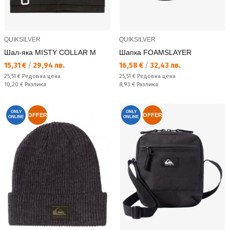
QUIKSILVER
QUIKSILVER
Шал-яка MISTY COLLAR M
Шапка FOAMSLAYER
Текуща цена:
Текуща цена:
15,31 €
/
29,94 лв.
16,58 €
/
32,43 лв.
Редовна цена:
Редовна цена:
25,51 €
Редовна цена
25,51 €
Редовна цена
Спестявате:
Спестявате:
10,20 €
Разлика
8,93 €
Разлика
ONLY
ONLY
OFFER
OFFER
ONLINE
ONLINE