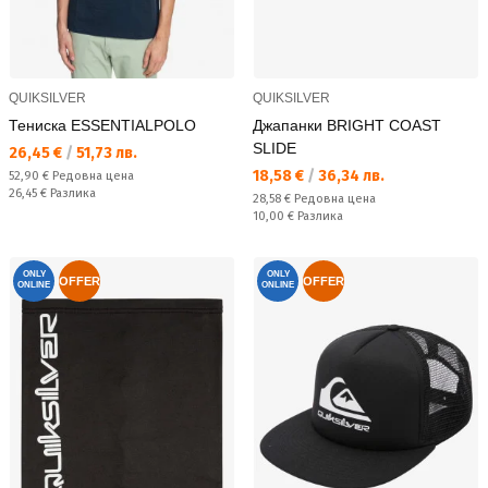
QUIKSILVER
QUIKSILVER
Тениска ESSENTIALPOLO
Джапанки BRIGHT COAST
SLIDE
Текуща цена:
26,45 €
/
51,73 лв.
Текуща цена:
18,58 €
/
36,34 лв.
Редовна цена:
52,90 €
Редовна цена
Спестявате:
26,45 €
Разлика
Редовна цена:
28,58 €
Редовна цена
Спестявате:
10,00 €
Разлика
ONLY
ONLY
OFFER
OFFER
ONLINE
ONLINE