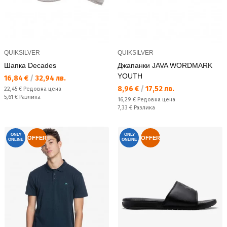
QUIKSILVER
QUIKSILVER
Шапка Decades
Джапанки JAVA WORDMARK
YOUTH
Текуща цена:
16,84 €
/
32,94 лв.
Текуща цена:
8,96 €
/
17,52 лв.
Редовна цена:
22,45 €
Редовна цена
Спестявате:
5,61 €
Разлика
Редовна цена:
16,29 €
Редовна цена
Спестявате:
7,33 €
Разлика
ONLY
ONLY
OFFER
OFFER
ONLINE
ONLINE