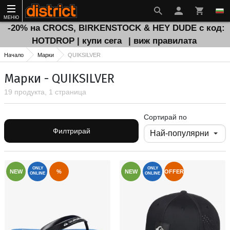
МЕНЮ
-20% на CROCS, BIRKENSTOCK & HEY DUDE с код:
HOTDROP | купи сега
| виж правилата
Начало
Марки
QUIKSILVER
Марки - QUIKSILVER
19 продукта, 1 страница
Сортирай по
Филтрирай
ONLY
ONLY
NEW
%
NEW
OFFER
ONLINE
ONLINE