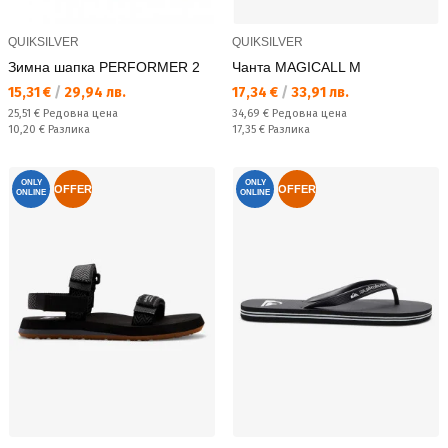
QUIKSILVER
QUIKSILVER
Зимна шапка PERFORMER 2
Чанта MAGICALL M
Текуща цена:
Текуща цена:
15,31 €
/
29,94 лв.
17,34 €
/
33,91 лв.
Редовна цена:
Редовна цена:
25,51 €
Редовна цена
34,69 €
Редовна цена
Спестявате:
Спестявате:
10,20 €
Разлика
17,35 €
Разлика
ONLY
ONLY
OFFER
OFFER
ONLINE
ONLINE