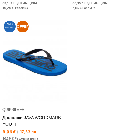
Редовна цена:
Редовна цена:
25,51 €
Редовна цена
22,45 €
Редовна цена
Спестявате:
Спестявате:
10,20 €
Разлика
7,86 €
Разлика
ONLY
OFFER
ONLINE
QUIKSILVER
Джапанки JAVA WORDMARK
YOUTH
Текуща цена:
8,96 €
/
17,52 лв.
Редовна цена:
16,29 €
Редовна цена