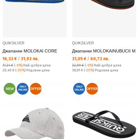
QUIKSILVER
QUIKSILVER
Джапанки MOLOKAI CORE
Джапанки MOLOKAINUBUCII M
Текуща цена:
Текуща цена:
16,32 €
/
31,92 лв.
31,05 €
/
60,73 лв.
17,34 €
(
-6%
)
Най-добра цена
32,99 €
(
-6%
)
Най-добра цена
Редовна цена:
Редовна цена:
20,40 €
(
-20%
) Редовна цена
38,81 €
(
-20%
) Редовна цена
ONLY
ONLY
NEW
OFFER
OFFER
ONLINE
ONLINE