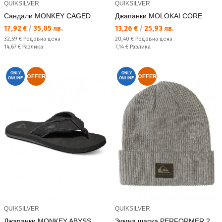
QUIKSILVER
QUIKSILVER
Сандали MONKEY CAGED
Джапанки MOLOKAI CORE
Текуща цена:
Текуща цена:
17,92 €
/
35,05 лв.
13,26 €
/
25,93 лв.
Редовна цена:
Редовна цена:
32,59 €
Редовна цена
20,40 €
Редовна цена
Спестявате:
Спестявате:
14,67 €
Разлика
7,14 €
Разлика
ONLY
ONLY
OFFER
OFFER
ONLINE
ONLINE
QUIKSILVER
QUIKSILVER
Джапанки MONKEY ABYSS
Зимна шапка PERFORMER 2