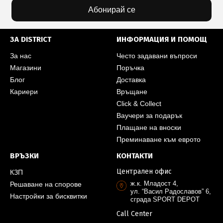
Абонирай се
ЗА DISTRICT
ИНФОРМАЦИЯ И ПОМОЩ
За нас
Често задавани въпроси
Магазини
Поръчка
Блог
Доставка
Кариери
Връщане
Click & Collect
Ваучери за подарък
Плащане на вноски
Преминаване към еврото
ВРЪЗКИ
КОНТАКТИ
Централен офис
КЗП
ж.к. Младост 4,
Решаване на спорове
ул. “Васил Радославов” 6,
Настройки за бисквитки
сграда SPORT DEPOT
Call Center