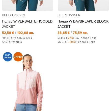
HELLY HANSEN
HELLY HANSEN
Полар W VERSALITE HOODED
Полар W DAYBREAKER BLOCK
JACKET
JACKET
Текуща цена:
Текуща цена:
52,50 €
/
102,68 лв.
38,65 €
/
75,59 лв.
Редовна цена:
105,00 €
Редовна цена
53,15 €
(
-27%
)
Най-добра цена
Спестявате:
Редовна цена:
52,50 €
Разлика
96,63 €
(
-60%
) Редовна цена
ONLY
OFFER
ONLINE