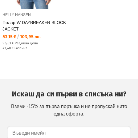
HELLY HANSEN
Полар W DAYBREAKER BLOCK
JACKET
Текуща цена:
53,15 €
/
103,95 лв.
Редовна цена:
96,63 €
Редовна цена
Спестявате:
43,48 €
Разлика
Искаш да си първи в списъка ни?
Вземи -15% за първа поръчка и не пропускай нито
една оферта.