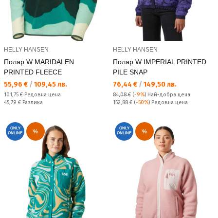
HELLY HANSEN
HELLY HANSEN
Полар W MARIDALEN
Полар W IMPERIAL PRINTED
PRINTED FLEECE
PILE SNAP
Текуща цена:
Текуща цена:
55,96 €
/
109,45 лв.
76,44 €
/
149,50 лв.
Редовна цена:
101,75 €
Редовна цена
84,08 €
(
-9%
)
Най-добра цена
Спестявате:
Редовна цена:
45,79 €
Разлика
152,88 €
(
-50%
) Редовна цена
ONLY
ONLY
%
%
ONLINE
ONLINE