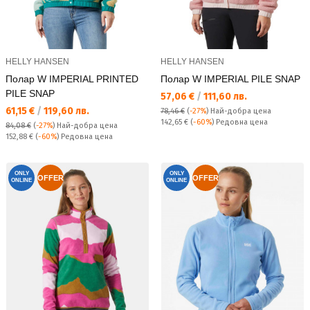
HELLY HANSEN
HELLY HANSEN
Полар W IMPERIAL PRINTED
Полар W IMPERIAL PILE SNAP
PILE SNAP
Текуща цена:
57,06 €
/
111,60 лв.
Текуща цена:
61,15 €
/
119,60 лв.
78,46 €
(
-27%
)
Най-добра цена
Редовна цена:
142,65 €
(
-60%
) Редовна цена
84,08 €
(
-27%
)
Най-добра цена
Редовна цена:
152,88 €
(
-60%
) Редовна цена
ONLY
ONLY
OFFER
OFFER
ONLINE
ONLINE