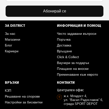
Абонирай се
ЗА DISTRICT
ИНФОРМАЦИЯ И ПОМОЩ
За нас
Често задавани въпроси
Магазини
Поръчка
Блог
Доставка
Кариери
Връщане
Click & Collect
Ваучери за подарък
Плащане на вноски
Преминаване към еврото
ВРЪЗКИ
КОНТАКТИ
Централен офис
КЗП
ж.к. Младост 4,
Решаване на спорове
ул. “Васил Радославов” 6,
Настройки за бисквитки
сграда SPORT DEPOT