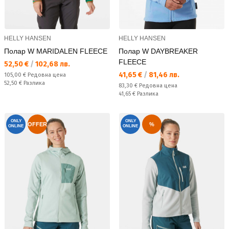
HELLY HANSEN
HELLY HANSEN
Полар W MARIDALEN FLEECE
Полар W DAYBREAKER
FLEECE
Текуща цена:
52,50 €
/
102,68 лв.
Текуща цена:
41,65 €
/
81,46 лв.
Редовна цена:
105,00 €
Редовна цена
Спестявате:
52,50 €
Разлика
Редовна цена:
83,30 €
Редовна цена
Спестявате:
41,65 €
Разлика
ONLY
ONLY
OFFER
%
ONLINE
ONLINE