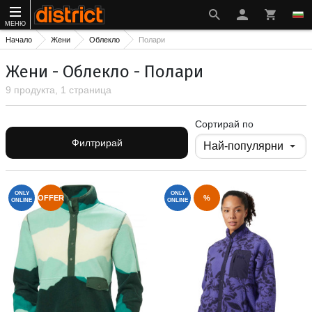
МЕНЮ
Начало
Жени
Облекло
Полари
Жени - Облекло - Полари
9 продукта, 1 страница
Сортирай по
Филтрирай
ONLY
ONLY
OFFER
%
ONLINE
ONLINE