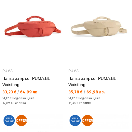
PUMA
PUMA
Чанта за кръст PUMA.BL
Чанта за кръст PUMA.BL
Waistbag
Waistbag
Текуща цена:
Текуща цена:
33,23 €
/
64,99 лв.
35,78 €
/
69,98 лв.
Редовна цена:
Редовна цена:
51,12 €
Редовна цена
51,12 €
Редовна цена
Спестявате:
Спестявате:
17,89 €
Разлика
15,34 €
Разлика
ONLY
ONLY
OFFER
OFFER
ONLINE
ONLINE