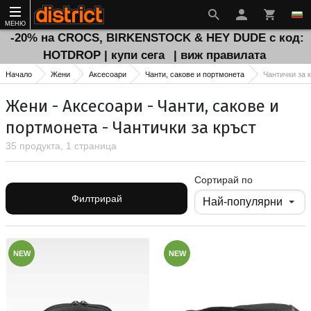
МЕНЮ
-20% на CROCS, BIRKENSTOCK & HEY DUDE с код:
HOTDROP | купи сега
| виж правилата
Начало
Жени
Аксесоари
Чанти, сакове и портмонета
Чантички за 
Жени - Аксесоари - Чанти, сакове и
портмонета - Чантички за кръст
35 продукта, 1 страница
Сортирай по
Филтрирай
NEW
NEW