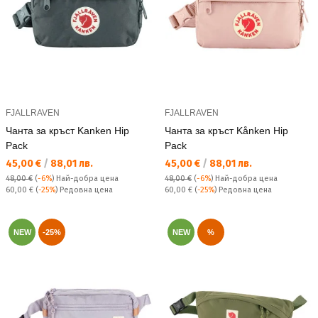
FJALLRAVEN
FJALLRAVEN
Чанта за кръст Kanken Hip
Чанта за кръст Kånken Hip
Pack
Pack
Текуща цена:
Текуща цена:
45,00 €
/
88,01 лв.
45,00 €
/
88,01 лв.
48,00 €
(
-6%
)
Най-добра цена
48,00 €
(
-6%
)
Най-добра цена
Редовна цена:
Редовна цена:
60,00 €
(
-25%
) Редовна цена
60,00 €
(
-25%
) Редовна цена
NEW
-25%
NEW
%