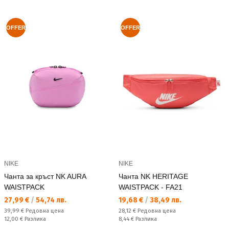
OFFER
OFFER
NIKE
NIKE
Чанта за кръст NK AURA
Чанта NK HERITAGE
WAISTPACK
WAISTPACK - FA21
Текуща цена:
Текуща цена:
27,99 €
/
54,74 лв.
19,68 €
/
38,49 лв.
Редовна цена:
Редовна цена:
39,99 €
Редовна цена
28,12 €
Редовна цена
Спестявате:
Спестявате:
12,00 €
Разлика
8,44 €
Разлика