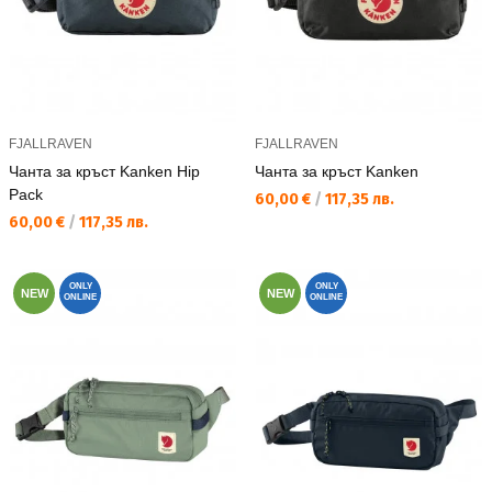
FJALLRAVEN
FJALLRAVEN
Чанта за кръст Kаnken Hip
Чанта за кръст Kаnken
Pack
Текуща цена:
60,00 €
/
117,35 лв.
Текуща цена:
60,00 €
/
117,35 лв.
ONLY
ONLY
NEW
NEW
ONLINE
ONLINE