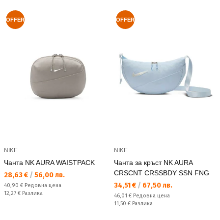
OFFER
OFFER
NIKE
NIKE
Чанта NK AURA WAISTPACK
Чанта за кръст NK AURA
CRSCNT CRSSBDY SSN FNG
Текуща цена:
28,63 €
/
56,00 лв.
Текуща цена:
34,51 €
/
67,50 лв.
Редовна цена:
40,90 €
Редовна цена
Спестявате:
12,27 €
Разлика
Редовна цена:
46,01 €
Редовна цена
Спестявате:
11,50 €
Разлика