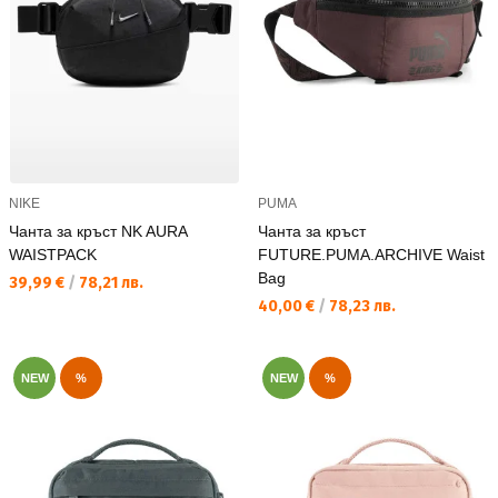
NIKE
PUMA
Чанта за кръст NK AURA
Чанта за кръст
WAISTPACK
FUTURE.PUMA.ARCHIVE Waist
Bag
Текуща цена:
39,99 €
/
78,21 лв.
Текуща цена:
40,00 €
/
78,23 лв.
NEW
%
NEW
%