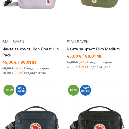
FJALLRAVEN
FJALLRAVEN
Чанта за кръст High Coast Hip
Чанта за кръст Ulvo Medium
Pack
Текуща цена:
45,00 €
/
88,01 лв.
Текуща цена:
45,00 €
/
88,01 лв.
48,00 €
(
-6%
)
Най-добра цена
Редовна цена:
60,00 €
(
-25%
) Редовна цена
60,00 €
(
-25%
)
Най-добра цена
Редовна цена:
60,00 €
(
-25%
) Редовна цена
ONLY
ONLY
NEW
NEW
ONLINE
ONLINE