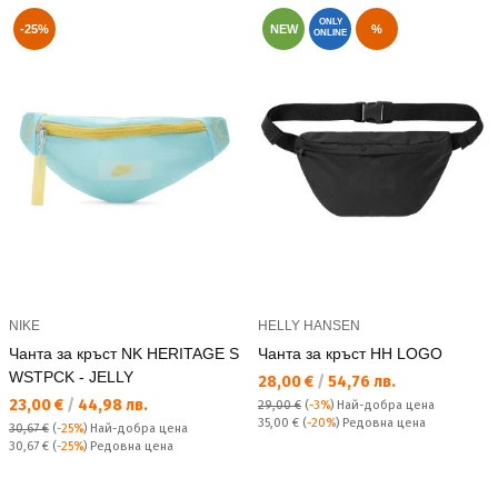
ONLY
-25%
NEW
%
ONLINE
NIKE
HELLY HANSEN
Чанта за кръст NK HERITAGE S
Чанта за кръст HH LOGO
WSTPCK - JELLY
Текуща цена:
28,00 €
/
54,76 лв.
Текуща цена:
23,00 €
/
44,98 лв.
29,00 €
(
-3%
)
Най-добра цена
Редовна цена:
35,00 €
(
-20%
) Редовна цена
30,67 €
(
-25%
)
Най-добра цена
Редовна цена:
30,67 €
(
-25%
) Редовна цена