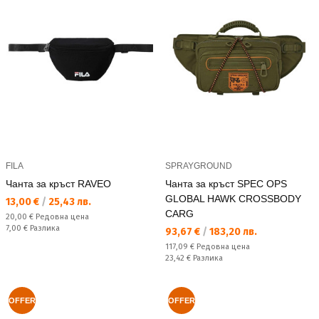
FILA
SPRAYGROUND
Чанта за кръст RAVEO
Чанта за кръст SPEC OPS
GLOBAL HAWK CROSSBODY
Текуща цена:
13,00 €
/
25,43 лв.
CARG
Редовна цена:
20,00 €
Редовна цена
Спестявате:
7,00 €
Разлика
Текуща цена:
93,67 €
/
183,20 лв.
Редовна цена:
117,09 €
Редовна цена
Спестявате:
23,42 €
Разлика
OFFER
OFFER