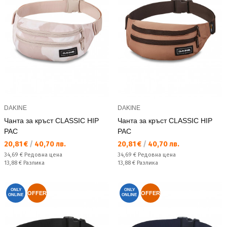
DAKINE
DAKINE
Чанта за кръст CLASSIC HIP
Чанта за кръст CLASSIC HIP
PAC
PAC
Текуща цена:
Текуща цена:
20,81 €
/
40,70 лв.
20,81 €
/
40,70 лв.
Редовна цена:
Редовна цена:
34,69 €
Редовна цена
34,69 €
Редовна цена
Спестявате:
Спестявате:
13,88 €
Разлика
13,88 €
Разлика
ONLY
ONLY
OFFER
OFFER
ONLINE
ONLINE