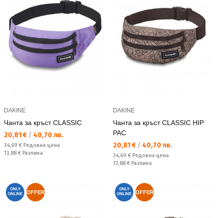
DAKINE
DAKINE
Чанта за кръст CLASSIC
Чанта за кръст CLASSIC HIP
PAC
Текуща цена:
20,81 €
/
40,70 лв.
Текуща цена:
20,81 €
/
40,70 лв.
Редовна цена:
34,69 €
Редовна цена
Спестявате:
13,88 €
Разлика
Редовна цена:
34,69 €
Редовна цена
Спестявате:
13,88 €
Разлика
ONLY
ONLY
OFFER
OFFER
ONLINE
ONLINE