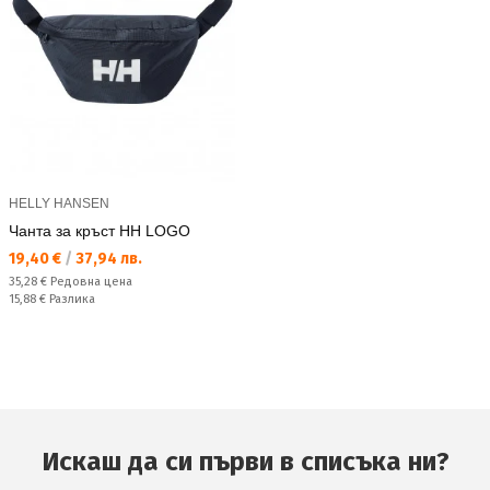
HELLY HANSEN
Чанта за кръст HH LOGO
Текуща цена:
19,40 €
/
37,94 лв.
Редовна цена:
35,28 €
Редовна цена
Спестявате:
15,88 €
Разлика
Искаш да си първи в списъка ни?