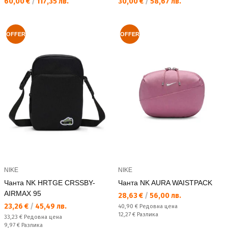
Текуща цена:
Текуща цена:
60,00 €
/
117,35 лв.
30,00 €
/
58,67 лв.
OFFER
OFFER
NIKE
NIKE
Чанта NK HRTGE CRSSBY-
Чанта NK AURA WAISTPACK
AIRMAX 95
Текуща цена:
28,63 €
/
56,00 лв.
Текуща цена:
23,26 €
/
45,49 лв.
Редовна цена:
40,90 €
Редовна цена
Спестявате:
12,27 €
Разлика
Редовна цена:
33,23 €
Редовна цена
Спестявате:
9,97 €
Разлика