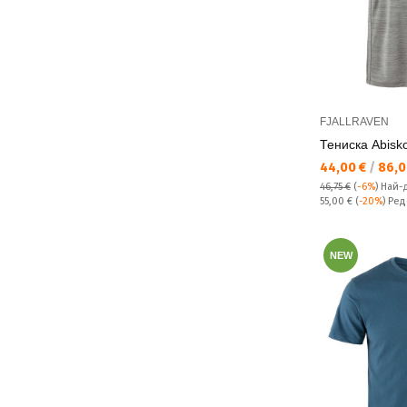
FJALLRAVEN
Тениска Abisko
Текуща цена:
44,00 €
/
86,0
46,75 €
(
-6%
)
Най-
Редовна цена:
55,00 €
(
-20%
) Ре
NEW