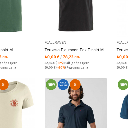
FJALLRAVEN
FJALL
shirt M
Тениска Fjallraven Fox T-shirt M
Тенис
Текуща цена:
Текущ
 лв.
40,00 €
/
78,23 лв.
40,00
добра цена
42,50 €
(
-6%
)
Най-добра цена
42,50 €
Редовна цена:
Редовн
довна цена
50,00 €
(
-20%
) Редовна цена
50,00 
ONLY
%
NEW
%
NEW
ONLINE