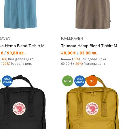
RAVEN
FJALLRAVEN
ка Hemp Blend T-shirt M
Тениска Hemp Blend T-shirt M
а цена:
Текуща цена:
 €
/
93,88 лв.
48,00 €
/
93,88 лв.
(
-6%
)
Най-добра цена
51,00 €
(
-6%
)
Най-добра цена
а цена:
Редовна цена:
€
(
-20%
) Редовна цена
60,00 €
(
-20%
) Редовна цена
ONLY
ONLY
NEW
%
ONLINE
ONLINE