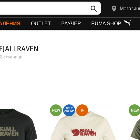
Магазин
АЛЕНИЯ
OUTLET
ВАУЧЕР
PUMA SHOP
 FJALLRAVEN
 2 страници
ONLY
NEW
%
NEW
ONLINE