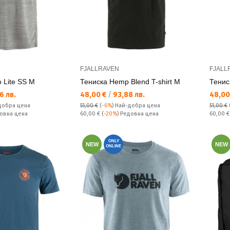
FJALLRAVEN
FJALL
 Lite SS M
Тениска Hemp Blend T-shirt M
Тенис
Текуща цена:
Текущ
6 лв.
48,00 €
/
93,88 лв.
48,00
добра цена
51,00 €
(
-6%
)
Най-добра цена
51,00 €
Редовна цена:
Редовн
довна цена
60,00 €
(
-20%
) Редовна цена
60,00 
ONLY
NEW
NEW
ONLINE