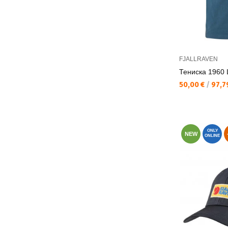
FJALLRAVEN
Тениска 1960 L
Текуща цена:
50,00 €
/
97,79
ONLY
NEW
ONLINE