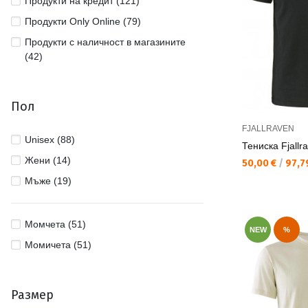
Продукти на кредит (121)
Продукти Only Online (79)
Продукти с наличност в магазините
(42)
Пол
FJALLRAVEN
Unisex (88)
Тениска Fjallr
Жени (14)
Текуща цена:
50,00 €
/
97,79
Мъже (19)
Момчета (51)
NEW
%
Момичета (51)
Размер