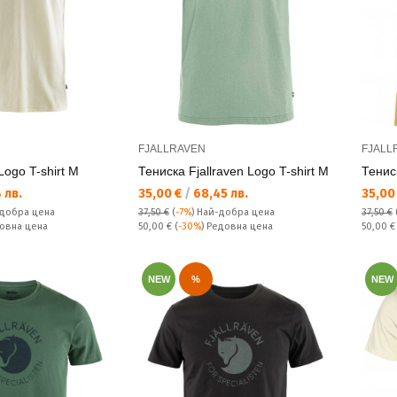
FJALLRAVEN
FJALL
ogo T-shirt M
Тениска Fjallraven Logo T-shirt M
Тенис
Текуща цена:
Текущ
 лв.
35,00 €
/
68,45 лв.
35,00
добра цена
37,50 €
(
-7%
)
Най-добра цена
37,50 €
Редовна цена:
Редовн
довна цена
50,00 €
(
-30%
) Редовна цена
50,00 
NEW
%
NEW