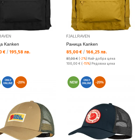
RAVEN
FJALLRAVEN
а Kanken
Раница Kanken
а цена:
Текуща цена:
0 €
/
195,58 лв.
85,00 €
/
166,25 лв.
87,00 €
(
-2%
)
Най-добра цена
Редовна цена:
100,00 €
(
-15%
) Редовна цена
ONLY
ONLY
-20%
NEW
-20%
ONLINE
ONLINE