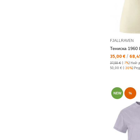
FJALLRAVEN
Тениска 1960 
Текуща цена:
35,00 €
/
68,45
37,50 €
(
-7%
)
Най-
Редовна цена:
50,00 €
(
-30%
) Ре
NEW
%