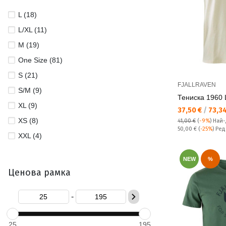
L (18)
L/XL (11)
M (19)
One Size (81)
S (21)
FJALLRAVEN
S/M (9)
Тениска 1960 L
XL (9)
Текуща цена:
37,50 €
/
73,34
XS (8)
41,00 €
(
-9%
)
Най-
Редовна цена:
50,00 €
(
-25%
) Ре
XXL (4)
NEW
%
Ценова рамка
-
25
195