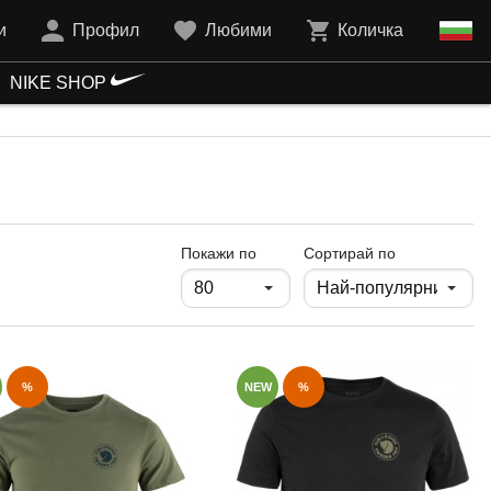
и
Профил
Любими
Количка
NIKE SHOP
продукти на страница
Покажи по
Сортирай по
%
NEW
%