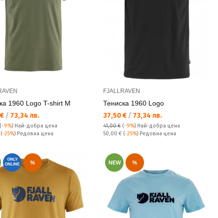
RAVEN
FJALLRAVEN
ка 1960 Logo T-shirt M
Тениска 1960 Logo
а цена:
Текуща цена:
 €
/
73,34 лв.
37,50 €
/
73,34 лв.
(
-9%
)
Най-добра цена
41,00 €
(
-9%
)
Най-добра цена
а цена:
Редовна цена:
€
(
-25%
) Редовна цена
50,00 €
(
-25%
) Редовна цена
ONLY
%
NEW
%
ONLINE