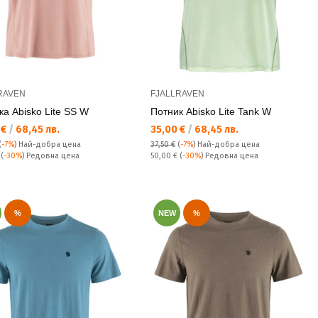
RAVEN
FJALLRAVEN
ка Abisko Lite SS W
Потник Abisko Lite Tank W
а цена:
Текуща цена:
 €
/
68,45 лв.
35,00 €
/
68,45 лв.
(
-7%
)
Най-добра цена
37,50 €
(
-7%
)
Най-добра цена
а цена:
Редовна цена:
€
(
-30%
) Редовна цена
50,00 €
(
-30%
) Редовна цена
%
NEW
%