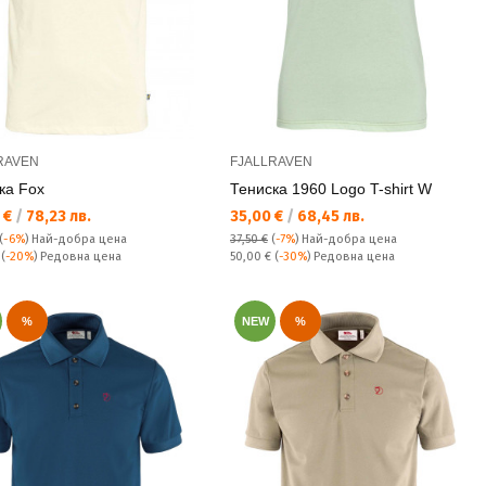
RAVEN
FJALLRAVEN
ка Fox
Тениска 1960 Logo T-shirt W
а цена:
Текуща цена:
 €
/
78,23 лв.
35,00 €
/
68,45 лв.
(
-6%
)
Най-добра цена
37,50 €
(
-7%
)
Най-добра цена
а цена:
Редовна цена:
€
(
-20%
) Редовна цена
50,00 €
(
-30%
) Редовна цена
%
NEW
%