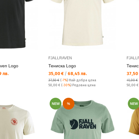
FJALLRAVEN
FJALL
aven Logo
Тениска Logo
Тенис
Текуща цена:
Текущ
 лв.
35,00 €
/
68,45 лв.
37,50
37,50 €
(
-7%
)
Най-добра цена
41,00 €
Редовна цена:
Редовн
50,00 €
(
-30%
) Редовна цена
50,00 
NEW
%
NEW