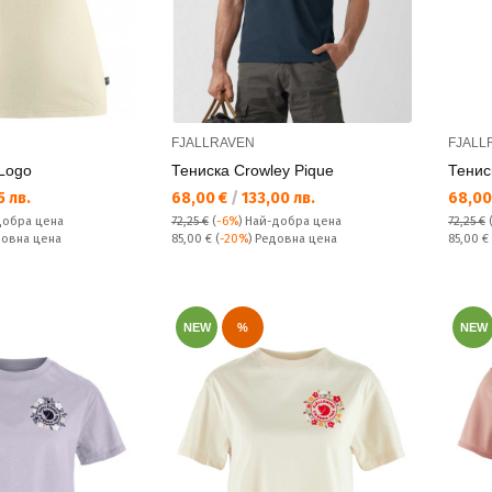
FJALLRAVEN
FJALL
Logo
Тениска Crowley Pique
Тенис
Текуща цена:
Текущ
 лв.
68,00 €
/
133,00 лв.
68,00
добра цена
72,25 €
(
-6%
)
Най-добра цена
72,25 €
Редовна цена:
Редовн
довна цена
85,00 €
(
-20%
) Редовна цена
85,00 €
NEW
%
NEW