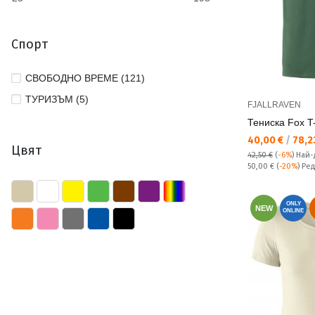
Спорт
СВОБОДНО ВРЕМЕ (121)
ТУРИЗЪМ (5)
FJALLRAVEN
Тениска Fox T-
Текуща цена:
40,00 €
/
78,23
Цвят
42,50 €
(
-6%
)
Най-
Редовна цена:
50,00 €
(
-20%
) Ре
ONLY
NEW
ONLINE