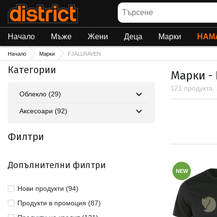
Търсене
Начало
Мъже
Жени
Деца
Марки
НАМ
Начало
Марки
FJALLRAVEN
Категории
Марки -
121 продукта,
Облекло (29)
Аксесоари (92)
Филтри
Допълнителни филтри
NEW
Нови продукти (94)
Продукти в промоция (87)