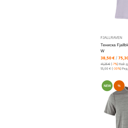
FJALLRAVEN
Тениска Fjallb
W
Текуща цена:
38,50 €
/
75,30
41,25 €
(
-7%
)
Най-д
Редовна цена:
55,00 €
(
-30%
) Ре
NEW
%