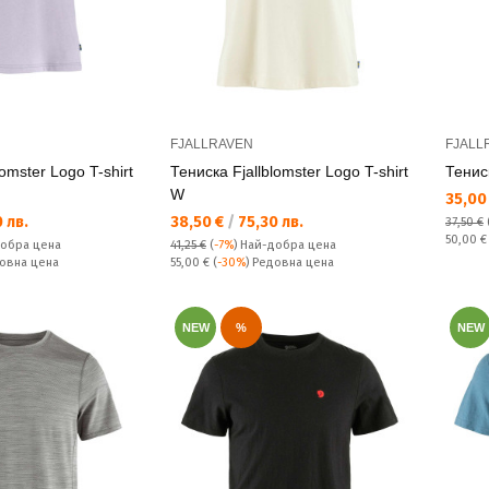
FJALLRAVEN
FJALL
lomster Logo T-shirt
Тениска Fjallblomster Logo T-shirt
Тенис
W
Текущ
35,00
Текуща цена:
 лв.
38,50 €
/
75,30 лв.
37,50 €
Редовн
50,00 
обра цена
41,25 €
(
-7%
)
Най-добра цена
Редовна цена:
довна цена
55,00 €
(
-30%
) Редовна цена
NEW
%
NEW