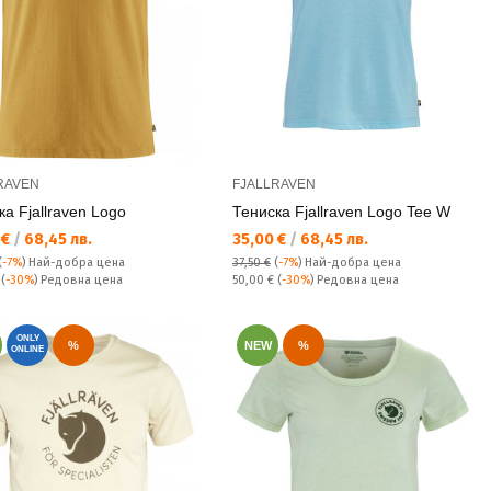
RAVEN
FJALLRAVEN
ка Fjallraven Logo
Тениска Fjallraven Logo Tee W
а цена:
Текуща цена:
 €
/
68,45 лв.
35,00 €
/
68,45 лв.
(
-7%
)
Най-добра цена
37,50 €
(
-7%
)
Най-добра цена
а цена:
Редовна цена:
€
(
-30%
) Редовна цена
50,00 €
(
-30%
) Редовна цена
ONLY
%
NEW
%
ONLINE