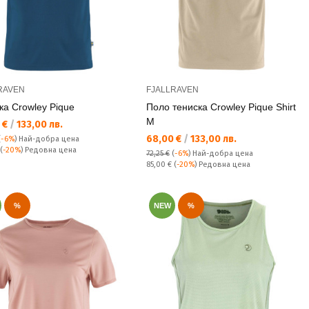
RAVEN
FJALLRAVEN
ка Crowley Pique
Поло тениска Crowley Pique Shirt
M
а цена:
 €
/
133,00 лв.
Текуща цена:
68,00 €
/
133,00 лв.
(
-6%
)
Най-добра цена
а цена:
(
-20%
) Редовна цена
72,25 €
(
-6%
)
Най-добра цена
Редовна цена:
85,00 €
(
-20%
) Редовна цена
%
NEW
%