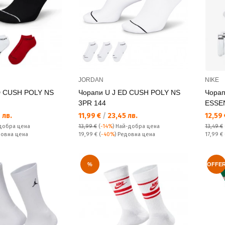
JORDAN
NIKE
D CUSH POLY NS
Чорапи U J ED CUSH POLY NS
Чора
3PR 144
ESSE
Текуща цена:
Текущ
 лв.
11,99 €
/
23,45 лв.
12,59
добра цена
13,99 €
(
-14%
)
Най-добра цена
13,49 €
Редовна цена:
Редовн
довна цена
19,99 €
(
-40%
) Редовна цена
17,99 €
%
OFFE