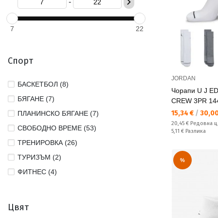
-
7
22
Спорт
JORDAN
БАСКЕТБОЛ (8)
Чорапи U J E
БЯГАНЕ (7)
CREW 3PR 14
Текуща цена:
15,34 €
/
30,00
ПЛАНИНСКО БЯГАНЕ (7)
Редовна цена:
20,45 €
Редовна ц
СВОБОДНО ВРЕМЕ (53)
Спестявате:
5,11 €
Разлика
ТРЕНИРОВКА (26)
ТУРИЗЪМ (2)
%
ФИТНЕС (4)
Цвят