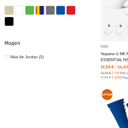
Модел
NIKE
Чорапи U NK
Nike Air Jordan (5)
ESSENTIAL N
Текуща цена:
12,59 €
/
24,62
13,49 €
(
-7%
)
Най-
Редовна цена:
17,99 €
(
-30%
) Ре
OFFER