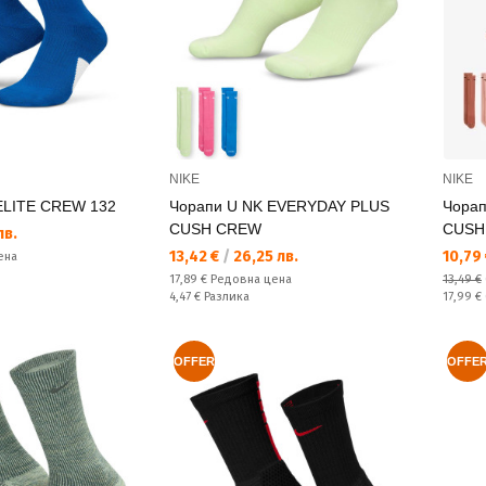
NIKE
NIKE
ELITE CREW 132
Чорапи U NK EVERYDAY PLUS
Чора
CUSH CREW
CUSH
лв.
Текуща цена:
Текущ
13,42 €
/
26,25 лв.
10,79
ена
Редовна цена:
17,89 €
Редовна цена
13,49 €
Спестявате:
Редовн
4,47 €
Разлика
17,99 €
OFFER
OFFE