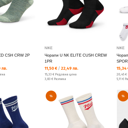
NIKE
NIKE
ED CSH CRW 2P
Чорапи U NK ELITE CUSH CREW
Чорап
1PR
SPOR
Текуща цена:
Текущ
 лв.
11,50 €
/
22,49 лв.
15,34
Редовна цена:
Редовн
ена
15,33 €
Редовна цена
20,45 €
Спестявате:
Спестяв
3,83 €
Разлика
5,11 €
Р
%
%