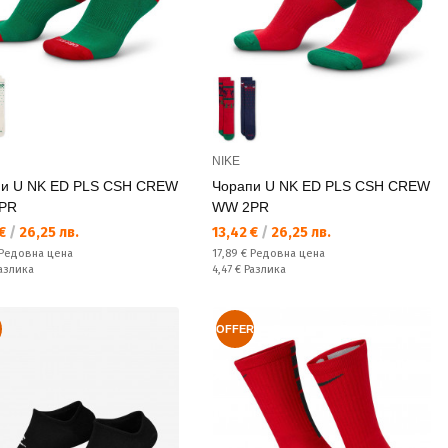
NIKE
пи U NK ED PLS CSH CREW
Чорапи U NK ED PLS CSH CREW
PR
WW 2PR
а цена:
Текуща цена:
 €
/
26,25 лв.
13,42 €
/
26,25 лв.
а цена:
Редовна цена:
Редовна цена
17,89 €
Редовна цена
ате:
Спестявате:
азлика
4,47 €
Разлика
OFFER