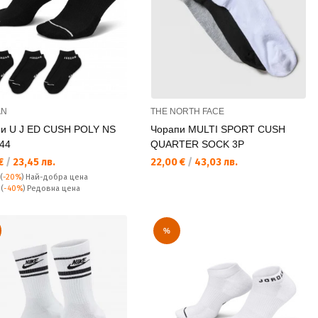
AN
THE NORTH FACE
и U J ED CUSH POLY NS
Чорапи MULTI SPORT CUSH
44
QUARTER SOCK 3P
а цена:
Текуща цена:
 €
/
23,45 лв.
22,00 €
/
43,03 лв.
(
-20%
)
Най-добра цена
а цена:
€
(
-40%
) Редовна цена
%