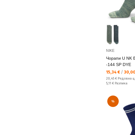
NIKE
Чорапи U NK 
-144 SP DYE
Текуща цена:
15,34 €
/
30,00
Редовна цена:
20,45 €
Редовна ц
Спестявате:
5,11 €
Разлика
%