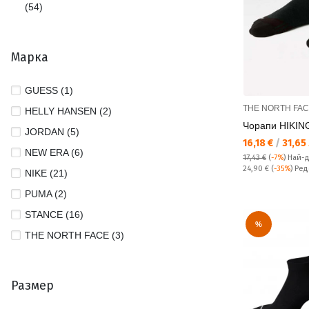
(54)
Марка
GUESS (1)
THE NORTH FA
HELLY HANSEN (2)
Чорапи HIKI
JORDAN (5)
Текуща цена:
16,18 €
/
31,65 
NEW ERA (6)
17,43 €
(
-7%
)
Най-
Редовна цена:
24,90 €
(
-35%
) Ре
NIKE (21)
PUMA (2)
STANCE (16)
%
THE NORTH FACE (3)
Размер