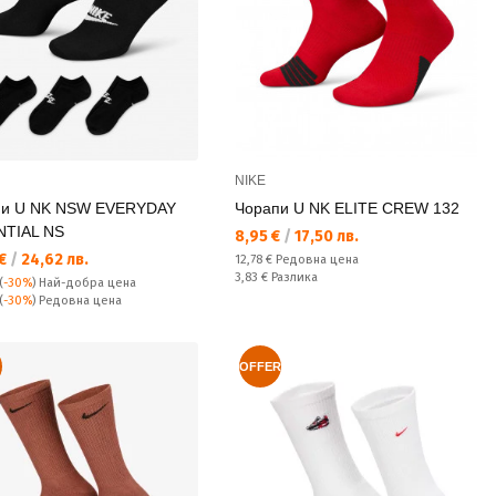
NIKE
пи U NK NSW EVERYDAY
Чорапи U NK ELITE CREW 132
NTIAL NS
Текуща цена:
8,95 €
/
17,50 лв.
а цена:
 €
/
24,62 лв.
Редовна цена:
12,78 €
Редовна цена
Спестявате:
3,83 €
Разлика
(
-30%
)
Най-добра цена
а цена:
(
-30%
) Редовна цена
OFFER