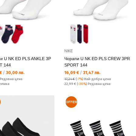
NIKE
и U NK ED PLS ANKLE 3P
Чорапи U NK ED PLS CREW 3PR
T 144
SPORT 144
а цена:
Текуща цена:
 €
/
30,00 лв.
16,09 €
/
31,47 лв.
а цена:
Редовна цена
17,24 €
(
-7%
)
Най-добра цена
ате:
Редовна цена:
азлика
22,99 €
(
-30%
) Редовна цена
OFFER