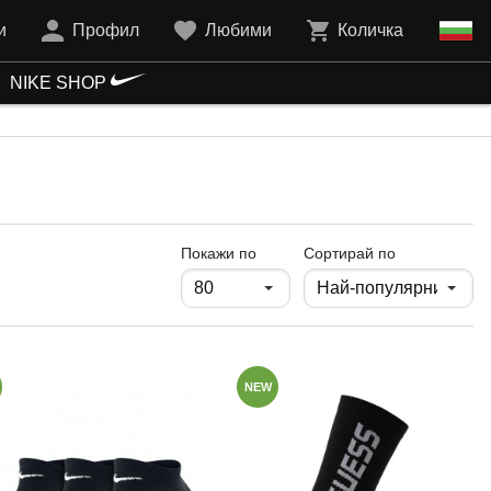
и
Профил
Любими
Количка
NIKE SHOP
продукти на страница
Покажи по
Сортирай по
NEW