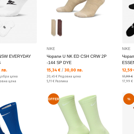
NIKE
NIKE
 NSW EVERYDAY
Чорапи U NK ED CSH CRW 2P
Чора
S
-144 SP DYE
ESSE
Текуща цена:
Текущ
 лв.
15,34 €
/
30,00 лв.
12,59
Редовна цена:
добра цена
20,45 €
Редовна цена
17,99 €
Спестявате:
Редовн
довна цена
5,11 €
Разлика
17,99 €
OFFER
%