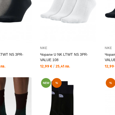
NIKE
NIKE
LTWT NS 3PR-
Чорапи U NK LTWT NS 3PR-
Чорап
VALUE 108
VALUE
Текуща цена:
Текущ
 лв.
12,99 €
/
25,41 лв.
12,99
NEW
%
%