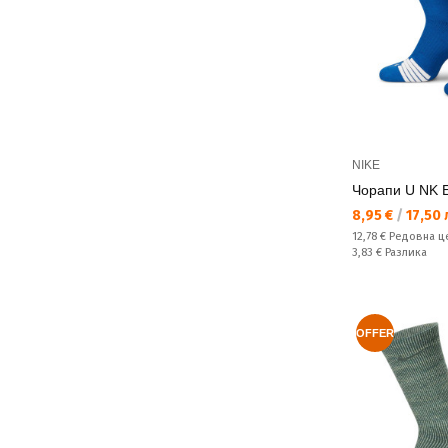
NIKE
Чорапи U NK 
Текуща цена:
8,95 €
/
17,50 
Редовна цена:
12,78 €
Редовна ц
Спестявате:
3,83 €
Разлика
OFFER