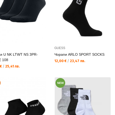
GUESS
и U NK LTWT NS 3PR-
Чорапи ARLO SPORT SOCKS
 108
Текуща цена:
12,00 €
/
23,47 лв.
а цена:
 €
/
25,41 лв.
NEW