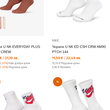
NIKE
пи U NK EVERYDAY PLUS
Чорапи U NK ED CSH CRW AM90
 CREW
PTCH 144
а цена:
Текуща цена:
 €
/
21,10 лв.
11,50 €
/
22,49 лв.
Редовна цена:
(
-20%
)
Най-добра цена
15,33 €
Редовна цена
а цена:
Спестявате:
(
-40%
) Редовна цена
3,83 €
Разлика
R
%