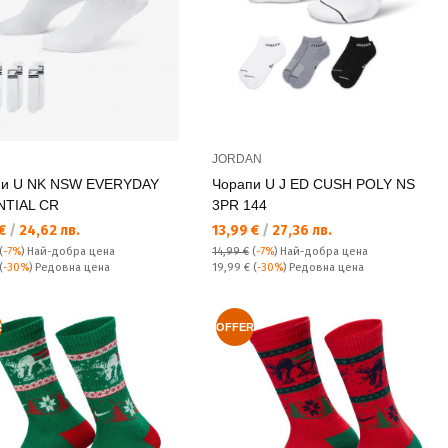
JORDAN
пи U NK NSW EVERYDAY
Чорапи U J ED CUSH POLY NS
NTIAL CR
3PR 144
а цена:
Текуща цена:
 €
/
24,62 лв.
13,99 €
/
27,36 лв.
(
-7%
)
Най-добра цена
14,99 €
(
-7%
)
Най-добра цена
а цена:
Редовна цена:
(
-30%
) Редовна цена
19,99 €
(
-30%
) Редовна цена
R
OFFER