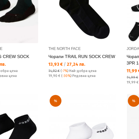
CE
THE NORTH FACE
JORD
NG CREW SOCK
Чорапи TRAIL RUN SOCK CREW
Чорап
3PR 1
Текуща цена:
лв.
13,93 €
/
27,24 лв.
Текущ
11,99
добра цена
14,92 €
(
-7%
)
Най-добра цена
Редовна цена:
довна цена
19,90 €
(
-30%
) Редовна цена
14,99 €
Редовн
19,99 
%
%