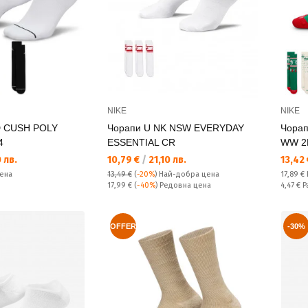
NIKE
NIKE
D CUSH POLY
Чорапи U NK NSW EVERYDAY
Чора
4
ESSENTIAL CR
WW 2
Текуща цена:
Текущ
 лв.
10,79 €
/
21,10 лв.
13,42
Редовн
ена
13,49 €
(
-20%
)
Най-добра цена
17,89 €
Редовна цена:
Спестяв
17,99 €
(
-40%
) Редовна цена
4,47 €
Р
OFFER
-30%