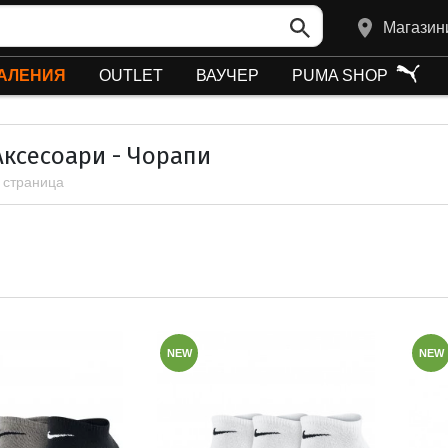
Магазин
АЛЕНИЯ
OUTLET
ВАУЧЕР
PUMA SHOP
Аксесоари - Чорапи
1 страница
NEW
NEW