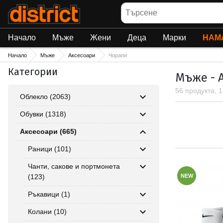
Търсене
Начало
Мъже
Жени
Деца
Марки
НАМ
Начало
Мъже
Аксесоари
Чорапи
Категории
Мъже - 
56 продукта, 
Облекло (2063)
Обувки (1318)
Аксесоари (665)
Раници (101)
Чанти, сакове и портмонета
(123)
NEW
Ръкавици (1)
Колани (10)