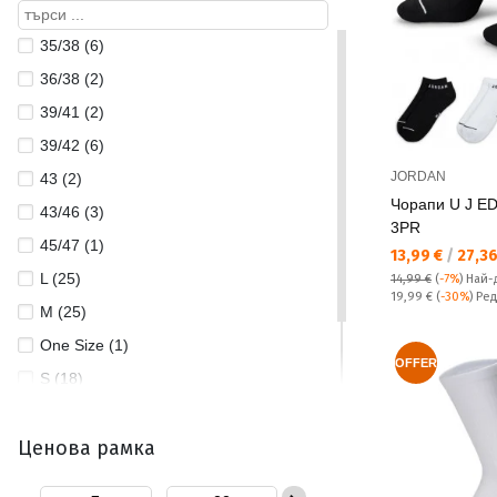
35/38 (6)
36/38 (2)
39/41 (2)
39/42 (6)
JORDAN
43 (2)
Чорапи U J E
43/46 (3)
3PR
45/47 (1)
Текуща цена:
13,99 €
/
27,36
L (25)
14,99 €
(
-7%
)
Най-
Редовна цена:
19,99 €
(
-30%
) Ре
M (25)
One Size (1)
OFFER
S (18)
XL (23)
Ценова рамка
XS (2)