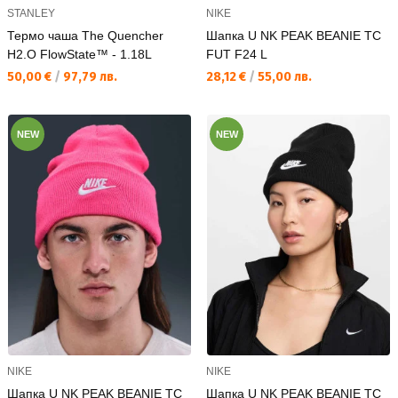
STANLEY
NIKE
Термо чаша The Quencher
Шапка U NK PEAK BEANIE TC
H2.O FlowState™ - 1.18L
FUT F24 L
Текуща цена:
Текуща цена:
50,00 €
/
97,79 лв.
28,12 €
/
55,00 лв.
NEW
NEW
NIKE
NIKE
Шапка U NK PEAK BEANIE TC
Шапка U NK PEAK BEANIE TC