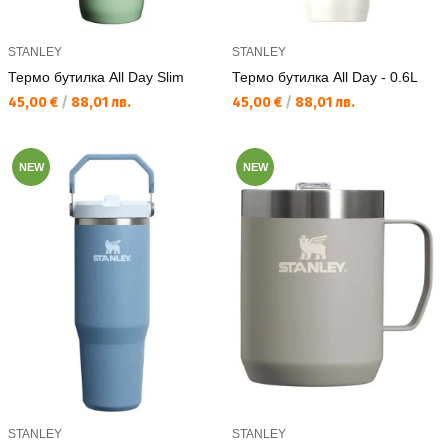
STANLEY
STANLEY
Термо бутилка All Day Slim
Термо бутилка All Day - 0.6L
Текуща цена:
Текуща цена:
45,00 €
/
88,01 лв.
45,00 €
/
88,01 лв.
NEW
NEW
STANLEY
STANLEY