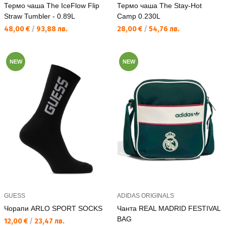
Термо чаша The IceFlow Flip
Термо чаша The Stay-Hot
Straw Tumbler - 0.89L
Camp 0.230L
Текуща цена:
Текуща цена:
48,00 €
/
93,88 лв.
28,00 €
/
54,76 лв.
NEW
NEW
GUESS
ADIDAS ORIGINALS
Чорапи ARLO SPORT SOCKS
Чанта REAL MADRID FESTIVAL
BAG
Текуща цена:
12,00 €
/
23,47 лв.