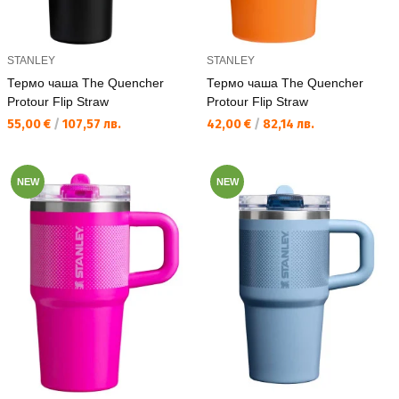
STANLEY
STANLEY
Термо чаша The Quencher
Термо чаша The Quencher
Protour Flip Straw
Protour Flip Straw
Текуща цена:
Текуща цена:
55,00 €
/
107,57 лв.
42,00 €
/
82,14 лв.
NEW
NEW