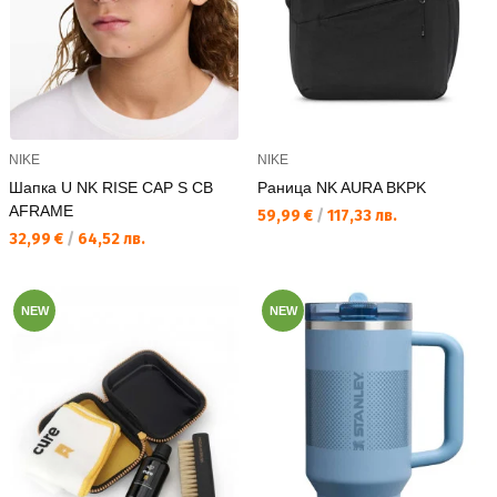
NIKE
NIKE
Шапка U NK RISE CAP S CB
Раница NK AURA BKPK
AFRAME
Текуща цена:
59,99 €
/
117,33 лв.
Текуща цена:
32,99 €
/
64,52 лв.
NEW
NEW