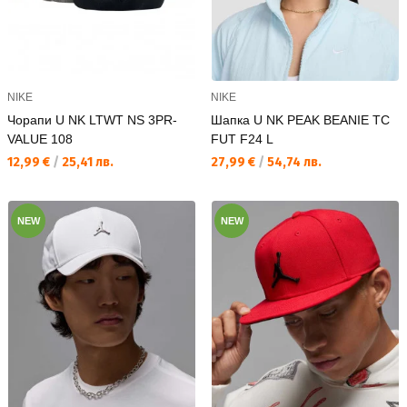
NIKE
NIKE
Чорапи U NK LTWT NS 3PR-
Шапка U NK PEAK BEANIE TC
VALUE 108
FUT F24 L
Текуща цена:
Текуща цена:
12,99 €
/
25,41 лв.
27,99 €
/
54,74 лв.
NEW
NEW