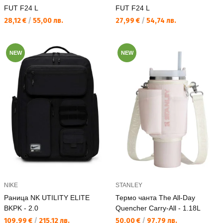
FUT F24 L
FUT F24 L
Текуща цена:
Текуща цена:
28,12 €
/
55,00 лв.
27,99 €
/
54,74 лв.
NEW
NEW
NIKE
STANLEY
Раница NK UTILITY ELITE
Термо чанта The All-Day
BKPK - 2.0
Quencher Carry-All - 1.18L
Текуща цена:
Текуща цена:
109,99 €
/
215,12 лв.
50,00 €
/
97,79 лв.