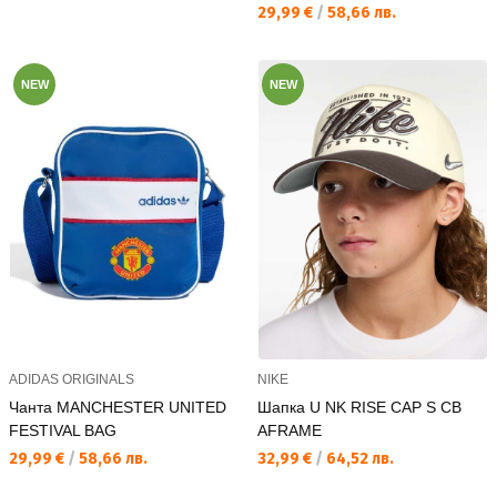
Текуща цена:
29,99 €
/
58,66 лв.
NEW
NEW
ADIDAS ORIGINALS
NIKE
Чанта MANCHESTER UNITED
Шапка U NK RISE CAP S CB
FESTIVAL BAG
AFRAME
Текуща цена:
Текуща цена:
29,99 €
/
58,66 лв.
32,99 €
/
64,52 лв.