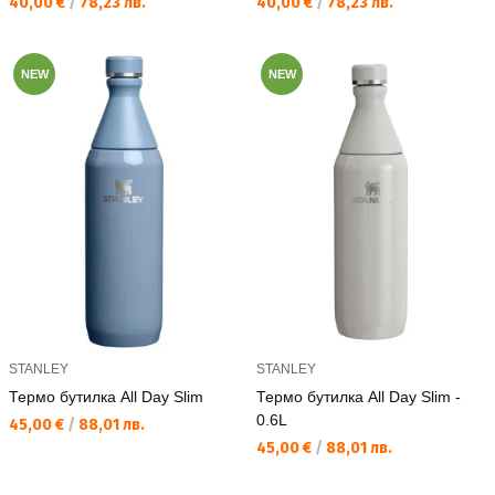
Текуща цена:
Текуща цена:
40,00 €
/
78,23 лв.
40,00 €
/
78,23 лв.
NEW
NEW
STANLEY
STANLEY
Термо бутилка All Day Slim
Термо бутилка All Day Slim -
0.6L
Текуща цена:
45,00 €
/
88,01 лв.
Текуща цена:
45,00 €
/
88,01 лв.