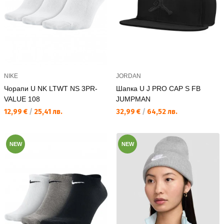
NIKE
JORDAN
Чорапи U NK LTWT NS 3PR-
Шапка U J PRO CAP S FB
VALUE 108
JUMPMAN
Текуща цена:
Текуща цена:
12,99 €
/
25,41 лв.
32,99 €
/
64,52 лв.
NEW
NEW