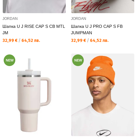
JORDAN
JORDAN
Шапка U J RISE CAP S CB MTL
Шапка U J PRO CAP S FB
JM
JUMPMAN
Текуща цена:
Текуща цена:
32,99 €
/
64,52 лв.
32,99 €
/
64,52 лв.
NEW
NEW