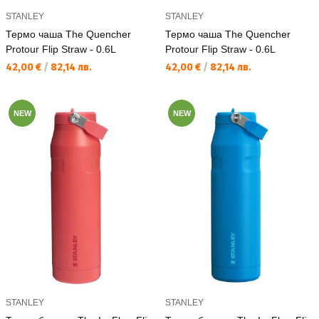
STANLEY
STANLEY
Термо чаша The Quencher
Термо чаша The Quencher
Protour Flip Straw - 0.6L
Protour Flip Straw - 0.6L
Текуща цена:
Текуща цена:
42,00 €
/
82,14 лв.
42,00 €
/
82,14 лв.
NEW
NEW
STANLEY
STANLEY