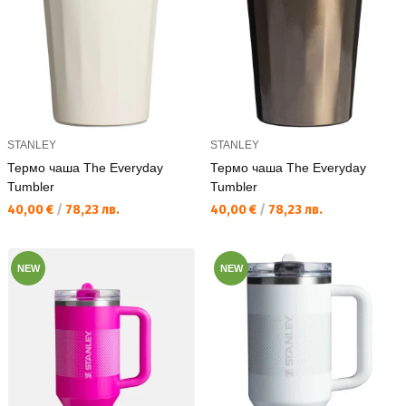
STANLEY
STANLEY
Термо чаша The Everyday
Термо чаша The Everyday
Tumbler
Tumbler
Текуща цена:
Текуща цена:
40,00 €
/
78,23 лв.
40,00 €
/
78,23 лв.
NEW
NEW