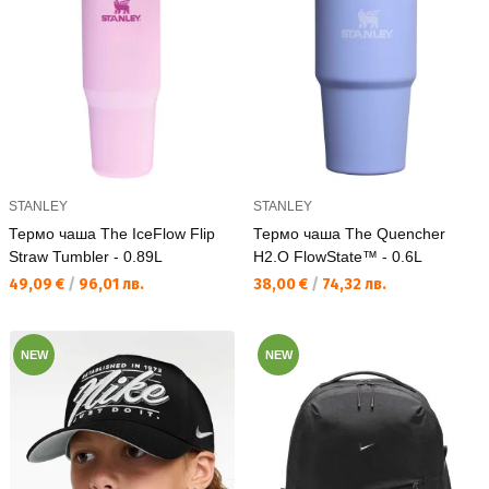
STANLEY
STANLEY
Термо чаша The IceFlow Flip
Термо чаша The Quencher
Straw Tumbler - 0.89L
H2.O FlowState™ - 0.6L
Текуща цена:
Текуща цена:
49,09 €
/
96,01 лв.
38,00 €
/
74,32 лв.
NEW
NEW