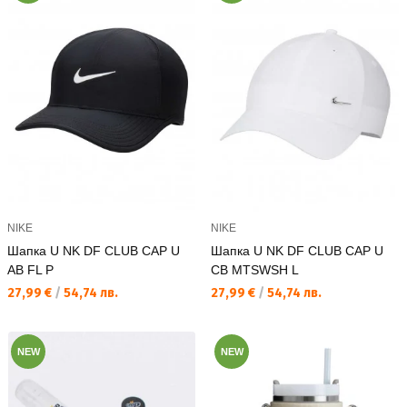
NIKE
NIKE
Шапка U NK DF CLUB CAP U
Шапка U NK DF CLUB CAP U
AB FL P
CB MTSWSH L
Текуща цена:
Текуща цена:
27,99 €
/
54,74 лв.
27,99 €
/
54,74 лв.
NEW
NEW