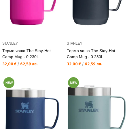
STANLEY
STANLEY
Термо чаша The Stay-Hot
Термо чаша The Stay-Hot
Camp Mug - 0.230L
Camp Mug - 0.230L
Текуща цена:
Текуща цена:
32,00 €
/
62,59 лв.
32,00 €
/
62,59 лв.
NEW
NEW