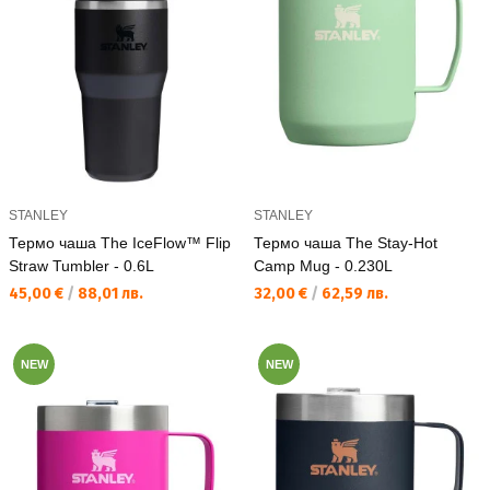
STANLEY
STANLEY
Термо чаша The IceFlow™ Flip
Термо чаша The Stay-Hot
Straw Tumbler - 0.6L
Camp Mug - 0.230L
Текуща цена:
Текуща цена:
45,00 €
/
88,01 лв.
32,00 €
/
62,59 лв.
NEW
NEW