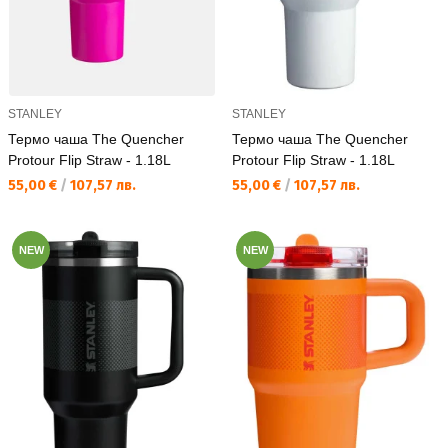
STANLEY
STANLEY
Термо чаша The Quencher
Термо чаша The Quencher
Protour Flip Straw - 1.18L
Protour Flip Straw - 1.18L
Текуща цена:
Текуща цена:
55,00 €
/
107,57 лв.
55,00 €
/
107,57 лв.
NEW
NEW