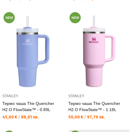
NEW
NEW
STANLEY
STANLEY
Термо чаша The Quencher
Термо чаша The Quencher
H2.O FlowState™ - 0.89L
H2.O FlowState™ - 1.18L
Текуща цена:
Текуща цена:
45,00 €
/
88,01 лв.
50,00 €
/
97,79 лв.