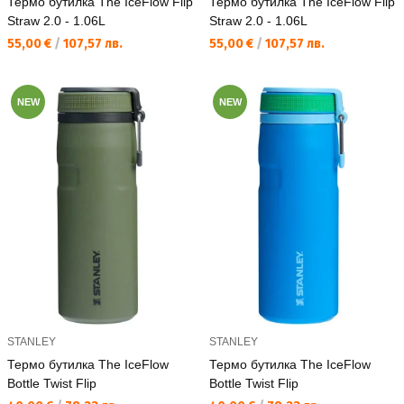
Термо бутилка The IceFlow Flip
Термо бутилка The IceFlow Flip
Straw 2.0 - 1.06L
Straw 2.0 - 1.06L
Текуща цена:
Текуща цена:
55,00 €
/
107,57 лв.
55,00 €
/
107,57 лв.
NEW
NEW
STANLEY
STANLEY
Термо бутилка The IceFlow
Термо бутилка The IceFlow
Bottle Twist Flip
Bottle Twist Flip