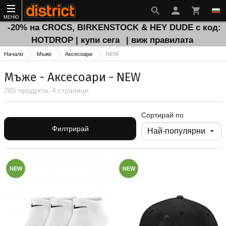
МЕНЮ
-20% на CROCS, BIRKENSTOCK & HEY DUDE с код:
HOTDROP | купи сега
| виж правилата
Начало
Мъже
Аксесоари
NEW
Мъже - Аксесоари - NEW
285 продукта, 4 страници
Сортирай по
Филтрирай
NEW
NEW