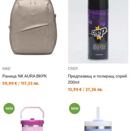
NIKE
CREP
Раница NK AURA BKPK
Предпазващ и полиращ спрей
200ml
Текуща цена:
59,99 €
/
117,33 лв.
Текуща цена:
13,99 €
/
27,36 лв.
NEW
NEW