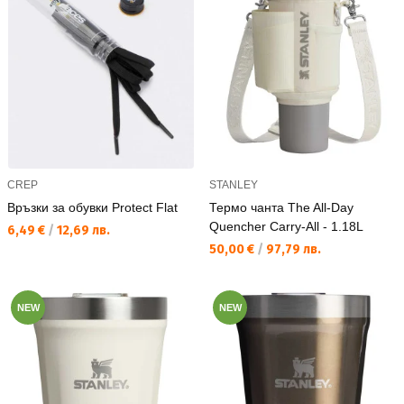
CREP
STANLEY
Връзки за обувки Protect Flat
Термо чанта The All-Day
Quencher Carry-All - 1.18L
Текуща цена:
6,49 €
/
12,69 лв.
Текуща цена:
50,00 €
/
97,79 лв.
NEW
NEW