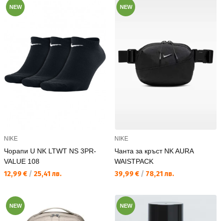
NEW
NEW
NIKE
NIKE
Чорапи U NK LTWT NS 3PR-
Чанта за кръст NK AURA
VALUE 108
WAISTPACK
Текуща цена:
Текуща цена:
12,99 €
/
25,41 лв.
39,99 €
/
78,21 лв.
NEW
NEW