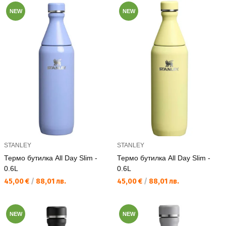
NEW
NEW
STANLEY
STANLEY
Термо бутилка All Day Slim -
Термо бутилка All Day Slim -
0.6L
0.6L
Текуща цена:
Текуща цена:
45,00 €
/
88,01 лв.
45,00 €
/
88,01 лв.
NEW
NEW