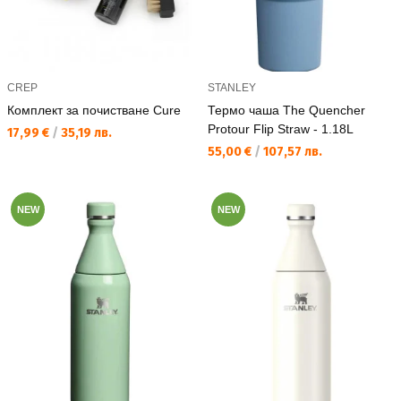
CREP
STANLEY
Комплект за почистване Cure
Термо чаша The Quencher
Protour Flip Straw - 1.18L
Текуща цена:
17,99 €
/
35,19 лв.
Текуща цена:
55,00 €
/
107,57 лв.
NEW
NEW