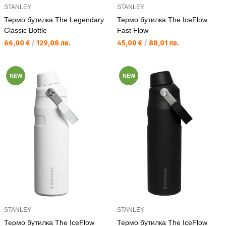
STANLEY
STANLEY
Термо бутилка The Legendary
Термо бутилка The IceFlow
Classic Bottle
Fast Flow
Текуща цена:
Текуща цена:
66,00 €
/
129,08 лв.
45,00 €
/
88,01 лв.
NEW
NEW
STANLEY
STANLEY
Термо бутилка The IceFlow
Термо бутилка The IceFlow