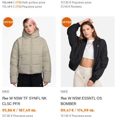
Редовна цена:
112,48 €
(
-25%
)
Най-добра цена
127,82 €
Редовна цена
Редовна цена:
Спестявате:
112,48 €
(
-25%
) Редовна цена
31,96 €
Разлика
OFFER
OFFER
NIKE
NIKE
Яке W NSW TF SYNFL NK
Яке W NSW ESSNTL OS
CLSC PFR
BOMBER
Текуща цена:
Текуща цена:
95,86 €
/
187,49 лв.
89,47 €
/
174,99 лв.
Редовна цена:
Редовна цена:
127,82 €
Редовна цена
127,82 €
Редовна цена