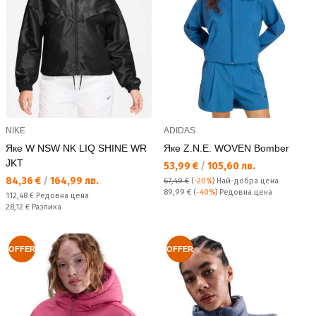
NIKE
ADIDAS
Яке W NSW NK LIQ SHINE WR
Яке Z.N.E. WOVEN Bomber
JKT
Текуща цена:
53,99 €
/
105,60 лв.
Текуща цена:
84,36 €
/
164,99 лв.
67,49 €
(
-20%
)
Най-добра цена
Редовна цена:
89,99 €
(
-40%
) Редовна цена
Редовна цена:
112,48 €
Редовна цена
Спестявате:
28,12 €
Разлика
OFFER
OFFER