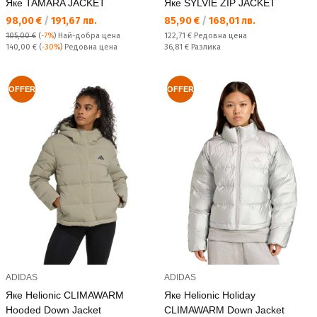
Яке TAMARA JACKET
Яке SYLVIE ZIP JACKET
Текуща цена:
Текуща цена:
98,00 €
/
191,67 лв.
85,90 €
/
168,01 лв.
Редовна цена:
105,00 €
(
-7%
)
Най-добра цена
122,71 €
Редовна цена
Редовна цена:
Спестявате:
140,00 €
(
-30%
) Редовна цена
36,81 €
Разлика
OFFER
OFFER
ADIDAS
ADIDAS
Яке Helionic CLIMAWARM
Яке Helionic Holiday
Hooded Down Jacket
CLIMAWARM Down Jacket