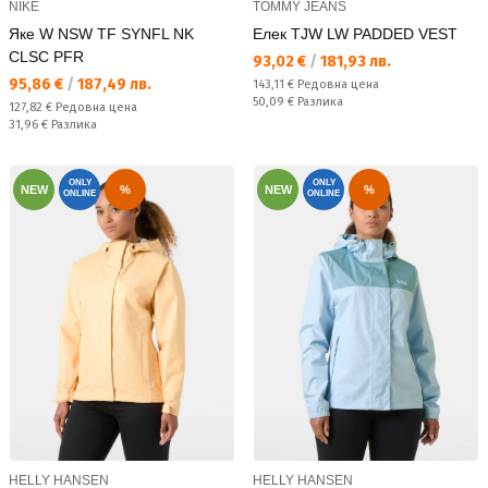
NIKE
TOMMY JEANS
Яке W NSW TF SYNFL NK
Елек TJW LW PADDED VEST
CLSC PFR
Текуща цена:
93,02 €
/
181,93 лв.
Текуща цена:
95,86 €
/
187,49 лв.
Редовна цена:
143,11 €
Редовна цена
Спестявате:
50,09 €
Разлика
Редовна цена:
127,82 €
Редовна цена
Спестявате:
31,96 €
Разлика
ONLY
ONLY
NEW
%
NEW
%
ONLINE
ONLINE
HELLY HANSEN
HELLY HANSEN