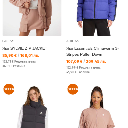
GUESS
ADIDAS
Яке SYLVIE ZIP JACKET
Яке Essentials Climawarm 3-
Stripes Puffer Down
Текуща цена:
85,90 €
/
168,01 лв.
Текуща цена:
107,09 €
/
209,45 лв.
Редовна цена:
122,71 €
Редовна цена
Спестявате:
36,81 €
Разлика
Редовна цена:
152,99 €
Редовна цена
Спестявате:
45,90 €
Разлика
OFFER
OFFER