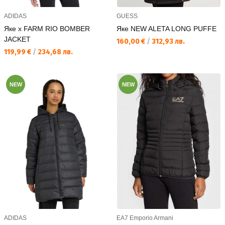
ADIDAS
GUESS
Яке x FARM RIO BOMBER
Яке NEW ALETA LONG PUFFE
JACKET
Текуща цена:
160,00 €
/
312,93 лв.
Текуща цена:
119,99 €
/
234,68 лв.
NEW
NEW
ADIDAS
EA7 Emporio Armani