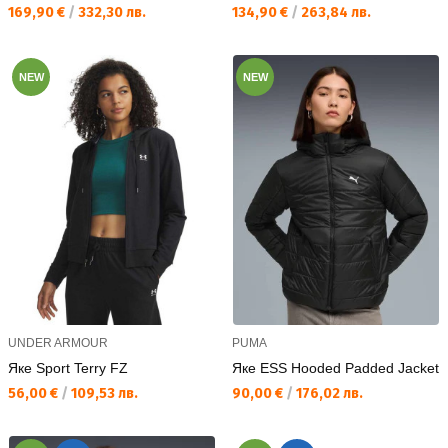
Текуща цена:
Текуща цена:
169,90 €
/
332,30 лв.
134,90 €
/
263,84 лв.
NEW
NEW
UNDER ARMOUR
PUMA
Яке Sport Terry FZ
Яке ESS Hooded Padded Jacket
Текуща цена:
Текуща цена:
56,00 €
/
109,53 лв.
90,00 €
/
176,02 лв.