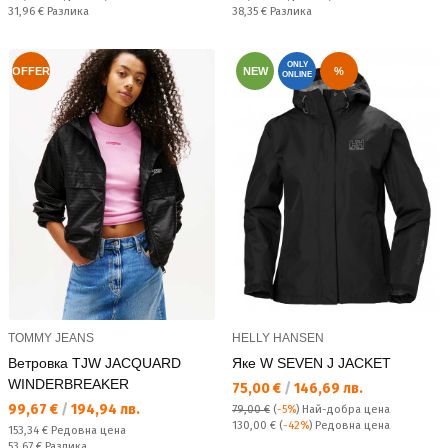
Спестявате:
Спестявате:
31,96 €
Разлика
38,35 €
Разлика
ONLY
OFFER
NEW
%
ONLINE
TOMMY JEANS
HELLY HANSEN
Ветровка TJW JACQUARD
Яке W SEVEN J JACKET
WINDERBREAKER
Текуща цена:
75,00 €
/
146,69 лв.
Текуща цена:
99,67 €
/
194,94 лв.
79,00 €
(
-5%
)
Най-добра цена
Редовна цена:
130,00 €
(
-42%
) Редовна цена
Редовна цена:
153,34 €
Редовна цена
Спестявате:
53,67 €
Разлика