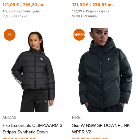
Текуща цена:
Текуща цена:
121,09 €
/
236,83 лв.
121,09 €
/
236,83 лв.
Редовна цена:
Редовна цена:
172,99 €
Редовна цена
172,99 €
Редовна цена
Спестявате:
Спестявате:
51,90 €
Разлика
51,90 €
Разлика
%
OFFER
ADIDAS
NIKE
Яке Essentials CLIMAWARM 3-
Яке W NSW SF DOWNFL NK
Stripes Synthetic Down
WPFR V2