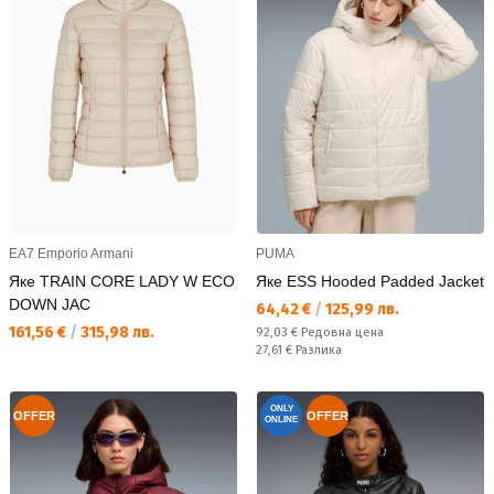
EA7 Emporio Armani
PUMA
Яке TRAIN CORE LADY W ECO
Яке ESS Hooded Padded Jacket
DOWN JAC
Текуща цена:
64,42 €
/
125,99 лв.
Текуща цена:
161,56 €
/
315,98 лв.
Редовна цена:
92,03 €
Редовна цена
Спестявате:
27,61 €
Разлика
ONLY
OFFER
OFFER
ONLINE