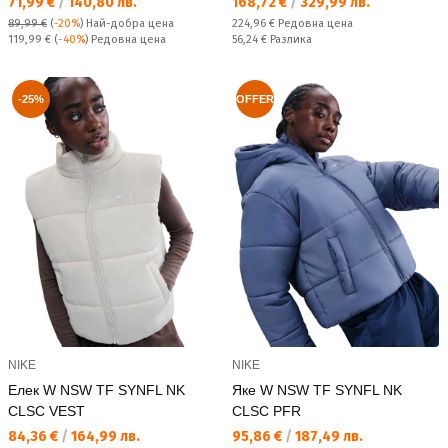
Текуща цена:
Текуща цена:
71,99 €
/
140,80 лв.
168,72 €
/
329,99 лв.
Редовна цена:
89,99 €
(
-20%
)
Най-добра цена
224,96 €
Редовна цена
Редовна цена:
Спестявате:
119,99 €
(
-40%
) Редовна цена
56,24 €
Разлика
-25%
OFFER
NIKE
NIKE
Елек W NSW TF SYNFL NK
Яке W NSW TF SYNFL NK
CLSC VEST
CLSC PFR
Текуща цена:
Текуща цена:
84,36 €
/
164,99 лв.
95,86 €
/
187,49 лв.