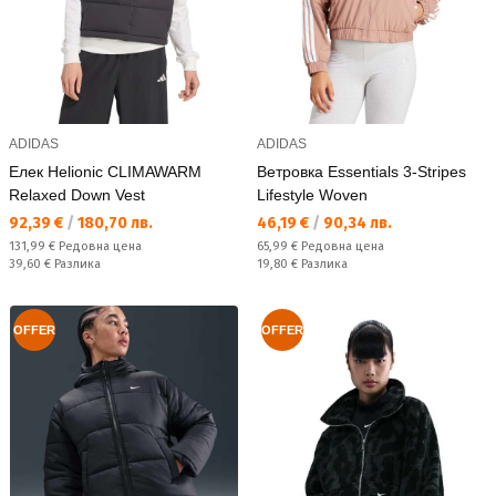
ADIDAS
ADIDAS
Елек Helionic CLIMAWARM
Ветровка Essentials 3-Stripes
Relaxed Down Vest
Lifestyle Woven
Текуща цена:
Текуща цена:
92,39 €
/
180,70 лв.
46,19 €
/
90,34 лв.
Редовна цена:
Редовна цена:
131,99 €
Редовна цена
65,99 €
Редовна цена
Спестявате:
Спестявате:
39,60 €
Разлика
19,80 €
Разлика
OFFER
OFFER