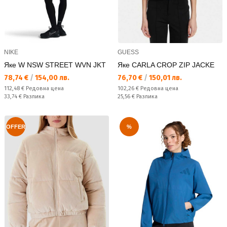
NIKE
GUESS
Яке W NSW STREET WVN JKT
Яке CARLA CROP ZIP JACKE
Текуща цена:
Текуща цена:
78,74 €
/
154,00 лв.
76,70 €
/
150,01 лв.
Редовна цена:
Редовна цена:
112,48 €
Редовна цена
102,26 €
Редовна цена
Спестявате:
Спестявате:
33,74 €
Разлика
25,56 €
Разлика
OFFER
%