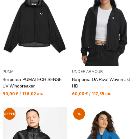
PUMA
UNDER ARMOUR
Ветровка PUMATECH SENSE
Ветровка UA Rival Woven Jkt
UV Windbreaker
HD
Текуща цена:
Текуща цена:
90,00 €
/
176,02 лв.
60,00 €
/
117,35 лв.
OFFER
%