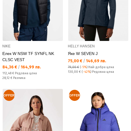
NIKE
HELLY HANSEN
Елек W NSW TF SYNFL NK
Яке W SEVEN J
CLSC VEST
Текуща цена:
75,00 €
/
146,69 лв.
Текуща цена:
84,36 €
/
164,99 лв.
79,00 €
(
-5%
)
Най-добра цена
Редовна цена:
130,00 €
(
-42%
) Редовна цена
Редовна цена:
112,48 €
Редовна цена
Спестявате:
28,12 €
Разлика
OFFER
OFFER