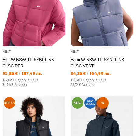
NIKE
NIKE
Яке W NSW TF SYNFL NK
Елек W NSW TF SYNFL NK
CLSC PFR
CLSC VEST
Текуща цена:
Текуща цена:
95,86 €
/
187,49 лв.
84,36 €
/
164,99 лв.
Редовна цена:
Редовна цена:
127,82 €
Редовна цена
112,48 €
Редовна цена
Спестявате:
Спестявате:
31,96 €
Разлика
28,12 €
Разлика
ONLY
OFFER
NEW
%
ONLINE