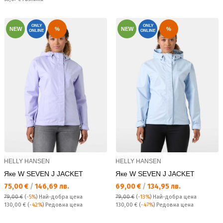
ONLY
ONLY
NEW
%
NEW
%
ONLINE
ONLINE
HELLY HANSEN
HELLY HANSEN
Яке W SEVEN J JACKET
Яке W SEVEN J JACKET
Текуща цена:
Текуща цена:
75,00 €
/
146,69 лв.
69,00 €
/
134,95 лв.
79,00 €
(
-5%
)
Най-добра цена
79,00 €
(
-13%
)
Най-добра цена
Редовна цена:
Редовна цена:
130,00 €
(
-42%
) Редовна цена
130,00 €
(
-47%
) Редовна цена