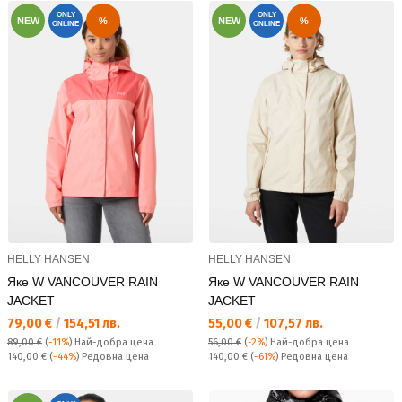
ONLY
ONLY
NEW
%
NEW
%
ONLINE
ONLINE
HELLY HANSEN
HELLY HANSEN
Яке W VANCOUVER RAIN
Яке W VANCOUVER RAIN
JACKET
JACKET
Текуща цена:
Текуща цена:
79,00 €
/
154,51 лв.
55,00 €
/
107,57 лв.
89,00 €
(
-11%
)
Най-добра цена
56,00 €
(
-2%
)
Най-добра цена
Редовна цена:
Редовна цена:
140,00 €
(
-44%
) Редовна цена
140,00 €
(
-61%
) Редовна цена