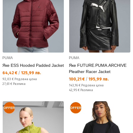
PUMA
PUMA
Яке ESS Hooded Padded Jacket
Яке FUTURE.PUMA.ARCHIVE
Pleather Racer Jacket
Текуща цена:
64,42 €
/
125,99 лв.
Текуща цена:
100,21 €
/
195,99 лв.
Редовна цена:
92,03 €
Редовна цена
Спестявате:
27,61 €
Разлика
Редовна цена:
143,16 €
Редовна цена
Спестявате:
42,95 €
Разлика
OFFER
OFFER