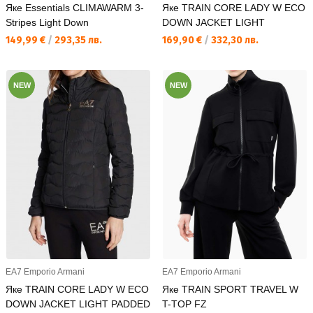
Яке Essentials CLIMAWARM 3-
Яке TRAIN CORE LADY W ECO
Stripes Light Down
DOWN JACKET LIGHT
Текуща цена:
Текуща цена:
149,99 €
/
293,35 лв.
169,90 €
/
332,30 лв.
NEW
NEW
EA7 Emporio Armani
EA7 Emporio Armani
Яке TRAIN CORE LADY W ECO
Яке TRAIN SPORT TRAVEL W
DOWN JACKET LIGHT PADDED
T-TOP FZ