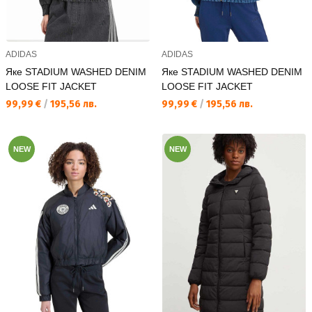
ADIDAS
ADIDAS
Яке STADIUM WASHED DENIM
Яке STADIUM WASHED DENIM
LOOSE FIT JACKET
LOOSE FIT JACKET
Текуща цена:
Текуща цена:
99,99 €
/
195,56 лв.
99,99 €
/
195,56 лв.
NEW
NEW