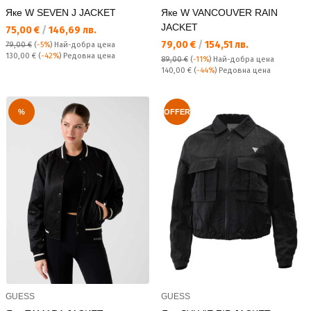
Яке W SEVEN J JACKET
Яке W VANCOUVER RAIN
JACKET
Текуща цена:
75,00 €
/
146,69 лв.
Текуща цена:
79,00 €
/
154,51 лв.
79,00 €
(
-5%
)
Най-добра цена
Редовна цена:
130,00 €
(
-42%
) Редовна цена
89,00 €
(
-11%
)
Най-добра цена
Редовна цена:
140,00 €
(
-44%
) Редовна цена
%
OFFER
GUESS
GUESS