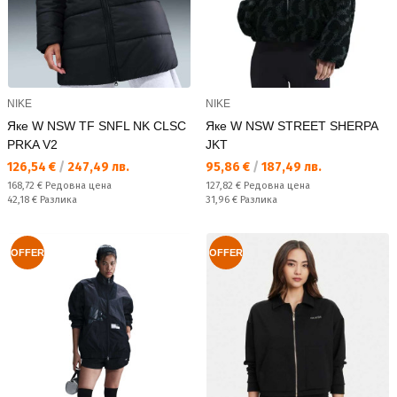
NIKE
NIKE
Яке W NSW TF SNFL NK CLSC
Яке W NSW STREET SHERPA
PRKA V2
JKT
Текуща цена:
Текуща цена:
126,54 €
/
247,49 лв.
95,86 €
/
187,49 лв.
Редовна цена:
Редовна цена:
168,72 €
Редовна цена
127,82 €
Редовна цена
Спестявате:
Спестявате:
42,18 €
Разлика
31,96 €
Разлика
OFFER
OFFER