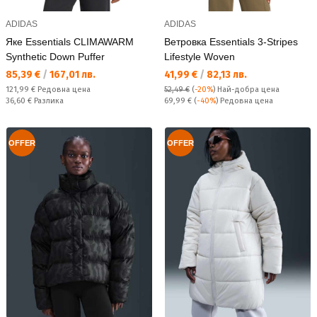
ADIDAS
ADIDAS
Яке Essentials CLIMAWARM
Ветровка Essentials 3-Stripes
Synthetic Down Puffer
Lifestyle Woven
Текуща цена:
Текуща цена:
85,39 €
/
167,01 лв.
41,99 €
/
82,13 лв.
Редовна цена:
121,99 €
Редовна цена
52,49 €
(
-20%
)
Най-добра цена
Спестявате:
Редовна цена:
36,60 €
Разлика
69,99 €
(
-40%
) Редовна цена
OFFER
OFFER