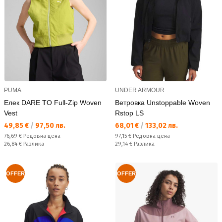
PUMA
UNDER ARMOUR
Елек DARE TO Full-Zip Woven
Ветровка Unstoppable Woven
Vest
Rstop LS
Текуща цена:
Текуща цена:
49,85 €
/
97,50 лв.
68,01 €
/
133,02 лв.
Редовна цена:
Редовна цена:
76,69 €
Редовна цена
97,15 €
Редовна цена
Спестявате:
Спестявате:
26,84 €
Разлика
29,14 €
Разлика
OFFER
OFFER