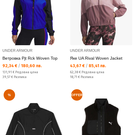
UNDER ARMOUR
UNDER ARMOUR
Ветровка Pjt Rck Woven Top
Яке UA Rival Woven Jacket
Текуща цена:
Текуща цена:
92,34 €
/
180,60 лв.
43,67 €
/
85,41 лв.
Редовна цена:
Редовна цена:
131,91 €
Редовна цена
62,38 €
Редовна цена
Спестявате:
Спестявате:
39,57 €
Разлика
18,71 €
Разлика
%
OFFER