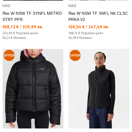
NIKE
NIKE
Яке W NSW TF SYNFL METRO
Яке W NSW TF SNFL NK CLSC
STRT PFR
PRKA V2
Текуща цена:
Текуща цена:
168,72 €
/
329,99 лв.
126,54 €
/
247,49 лв.
Редовна цена:
Редовна цена:
224,96 €
Редовна цена
168,72 €
Редовна цена
Спестявате:
Спестявате:
56,24 €
Разлика
42,18 €
Разлика
OFFER
OFFER