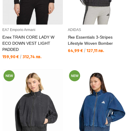
EA7 Emporio Armani
ADIDAS
Елек TRAIN CORE LADY W
Яке Essentials 3-Stripes
ECO DOWN VEST LIGHT
Lifestyle Woven Bomber
PADDED
Текуща цена:
64,99 €
/
127,11 лв.
Текуща цена:
159,90 €
/
312,74 лв.
NEW
NEW