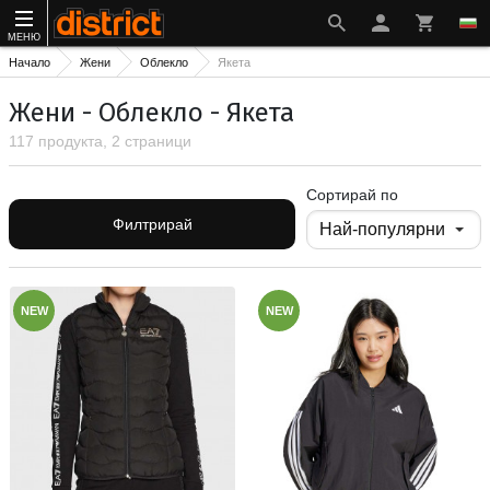
МЕНЮ
Начало
Жени
Облекло
Якета
Жени - Облекло - Якета
117 продукта, 2 страници
Сортирай по
Филтрирай
NEW
NEW