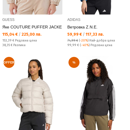
GUESS
ADIDAS
Яке COUTURE PUFFER JACKE
Ветровка Z.N.E.
Текуща цена:
Текуща цена:
115,04 €
/
225,00 лв.
59,99 €
/
117,33 лв.
Редовна цена:
153,39 €
Редовна цена
74,99 €
(
-20%
)
Най-добра цена
Спестявате:
Редовна цена:
38,35 €
Разлика
99,99 €
(
-40%
) Редовна цена
OFFER
%