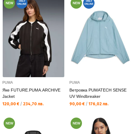
ONLY
ONLY
NEW
NEW
ONLINE
ONLINE
PUMA
PUMA
Яке FUTURE.PUMA.ARCHIVE
Ветровка PUMATECH SENSE
Jacket
UV Windbreaker
Текуща цена:
Текуща цена:
120,00 €
/
234,70 лв.
90,00 €
/
176,02 лв.
NEW
NEW