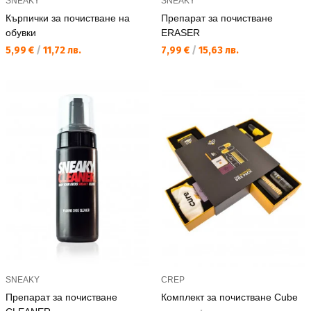
SNEAKY
SNEAKY
Кърпички за почистване на
Препарат за почистване
обувки
ERASER
Текуща цена:
Текуща цена:
5,99 €
/
11,72 лв.
7,99 €
/
15,63 лв.
SNEAKY
CREP
Препарат за почистване
Комплект за почистване Cube