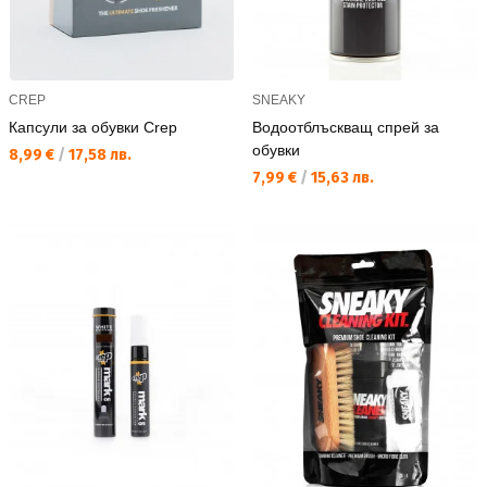
CREP
SNEAKY
Капсули за обувки Crep
Водоотблъскващ спрей за
обувки
Текуща цена:
8,99 €
/
17,58 лв.
Текуща цена:
7,99 €
/
15,63 лв.