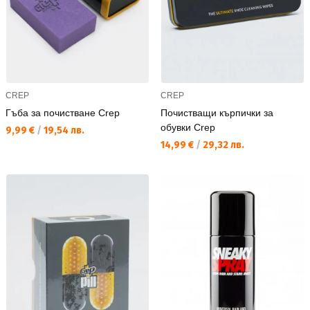
CREP
CREP
Гъба за почистване Crep
Почистващи кърпички за
обувки Crep
Текуща цена:
9,99 €
/
19,54 лв.
Текуща цена:
14,99 €
/
29,32 лв.