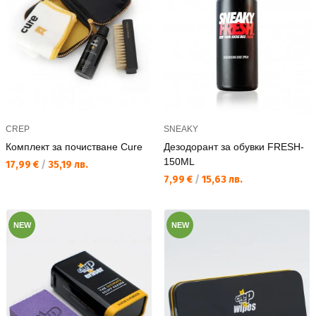
CREP
SNEAKY
Комплект за почистване Cure
Дезодорант за обувки FRESH-
150ML
Текуща цена:
17,99 €
/
35,19 лв.
Текуща цена:
7,99 €
/
15,63 лв.
NEW
NEW