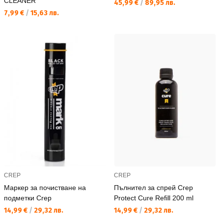
CLEANER
Текуща цена:
45,99 €
/
89,95 лв.
Текуща цена:
7,99 €
/
15,63 лв.
CREP
CREP
Маркер за почистване на
Пълнител за спрей Crep
подметки Crep
Protect Cure Refill 200 ml
Текуща цена:
Текуща цена:
14,99 €
/
29,32 лв.
14,99 €
/
29,32 лв.