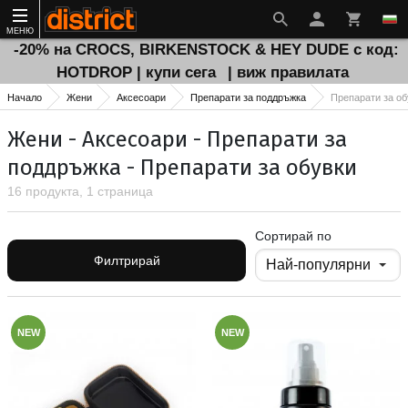
МЕНЮ
-20% на CROCS, BIRKENSTOCK & HEY DUDE с код:
HOTDROP | купи сега
| виж правилата
Начало
Жени
Аксесоари
Препарати за поддръжка
Препарати за об
Жени - Аксесоари - Препарати за
поддръжка - Препарати за обувки
16 продукта, 1 страница
Сортирай по
Филтрирай
NEW
NEW