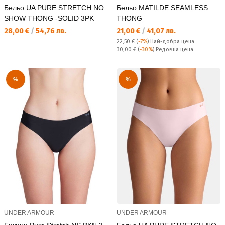
Бельо UA PURE STRETCH NO
Бельо MATILDE SEAMLESS
SHOW THONG -SOLID 3PK
THONG
Текуща цена:
Текуща цена:
28,00 €
/
54,76 лв.
21,00 €
/
41,07 лв.
22,50 €
(
-7%
)
Най-добра цена
Редовна цена:
30,00 €
(
-30%
) Редовна цена
%
%
UNDER ARMOUR
UNDER ARMOUR