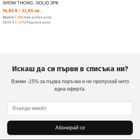
SHOW THONG -SOLID 3PK
Текуща цена:
16,80 €
/
32,86 лв.
18,20 €
(
-8%
)
Най-добра цена
Редовна цена:
28,00 €
(
-40%
) Редовна цена
Искаш да си първи в списъка ни?
Вземи -15% за първа поръчка и не пропускай нито
една оферта.
Абонирай се