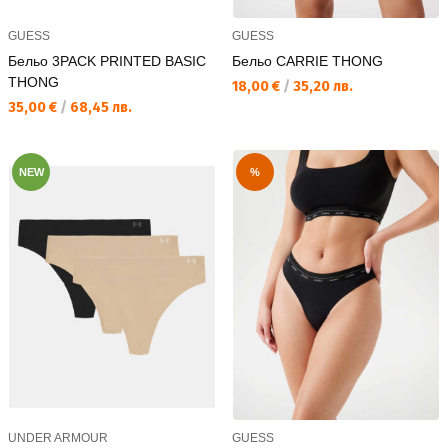
GUESS
GUESS
Бельо 3PACK PRINTED BASIC
Бельо CARRIE THONG
THONG
Текуща цена:
18,00 €
/
35,20 лв.
Текуща цена:
35,00 €
/
68,45 лв.
NEW
%
UNDER ARMOUR
GUESS