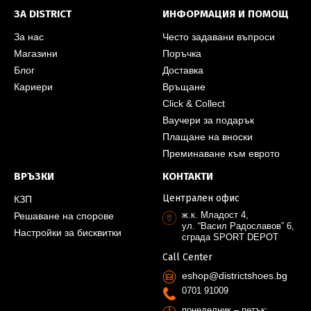
ЗА DISTRICT
ИНФОРМАЦИЯ И ПОМОЩ
За нас
Често задавани въпроси
Магазини
Поръчка
Блог
Доставка
Кариери
Връщане
Click & Collect
Ваучери за подарък
Плащане на вноски
Преминаване към еврото
ВРЪЗКИ
КОНТАКТИ
Централен офис
КЗП
ж.к. Младост 4,
Решаване на спорове
ул. “Васил Радославов” 6,
Настройки за бисквитки
сграда SPORT DEPOT
Call Center
eshop@districtshoes.bg
0701 91009
понеделник – петък: