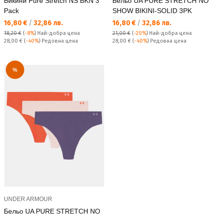
Бикини Pure Stretch NS BKN 3
Бельо UA PURE STRETCH NO
Pack
SHOW BIKINI-SOLID 3PK
Текуща цена:
Текуща цена:
16,80 €
/
32,86 лв.
16,80 €
/
32,86 лв.
18,20 €
(
-8%
)
Най-добра цена
21,00 €
(
-20%
)
Най-добра цена
Редовна цена:
Редовна цена:
28,00 €
(
-40%
) Редовна цена
28,00 €
(
-40%
) Редовна цена
%
UNDER ARMOUR
Бельо UA PURE STRETCH NO