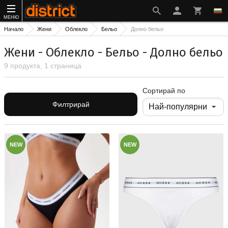
МЕНЮ
Начало
Жени
Облекло
Бельо
Долно бельо
Жени - Облекло - Бельо - Долно бельо
9 продукта, 1 страница
Сортирай по
Филтрирай
NEW
NEW