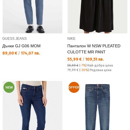
GUESS JEANS
NIKE
Дънки GJ G06 MOM
Панталон W NSW PLEATED
CULOTTE MR PANT
Текуща цена:
89,00 €
/
174,07 лв.
Текуща цена:
55,99 €
/
109,51 лв.
59,99 €
(
-7%
)
Най-добра цена
Редовна цена:
79,99 €
(
-30%
) Редовна цена
NEW
OFFER