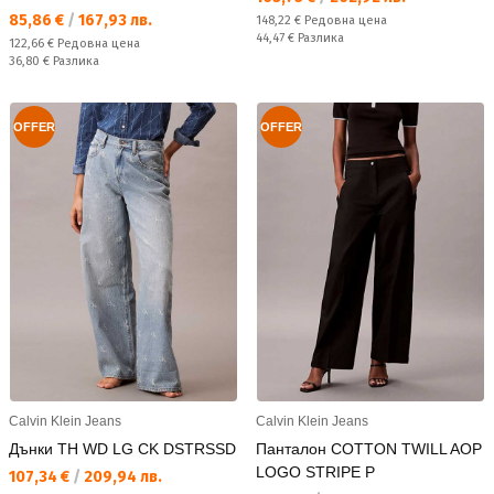
Текуща цена:
85,86 €
/
167,93 лв.
Редовна цена:
148,22 €
Редовна цена
Спестявате:
44,47 €
Разлика
Редовна цена:
122,66 €
Редовна цена
Спестявате:
36,80 €
Разлика
OFFER
OFFER
Calvin Klein Jeans
Calvin Klein Jeans
Дънки TH WD LG CK DSTRSSD
Панталон COTTON TWILL AOP
LOGO STRIPE P
Текуща цена:
107,34 €
/
209,94 лв.