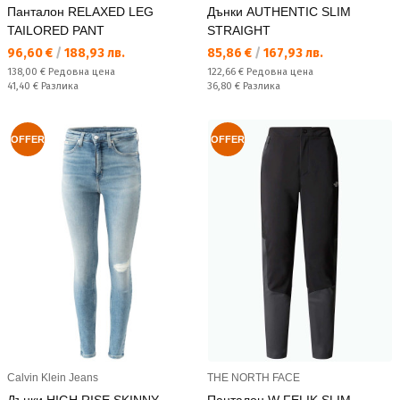
Панталон RELAXED LEG
Дънки AUTHENTIC SLIM
TAILORED PANT
STRAIGHT
Текуща цена:
Текуща цена:
96,60 €
/
188,93 лв.
85,86 €
/
167,93 лв.
Редовна цена:
Редовна цена:
138,00 €
Редовна цена
122,66 €
Редовна цена
Спестявате:
Спестявате:
41,40 €
Разлика
36,80 €
Разлика
OFFER
OFFER
Calvin Klein Jeans
THE NORTH FACE
Дънки HIGH RISE SKINNY
Панталон W FELIK SLIM