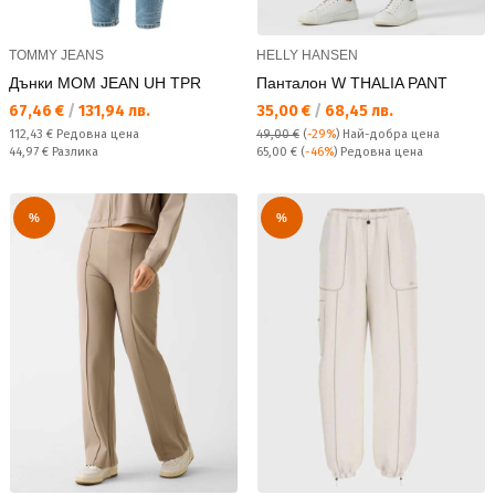
TOMMY JEANS
HELLY HANSEN
Дънки MOM JEAN UH TPR
Панталон W THALIA PANT
Текуща цена:
Текуща цена:
67,46 €
/
131,94 лв.
35,00 €
/
68,45 лв.
Редовна цена:
112,43 €
Редовна цена
49,00 €
(
-29%
)
Най-добра цена
Спестявате:
Редовна цена:
44,97 €
Разлика
65,00 €
(
-46%
) Редовна цена
%
%