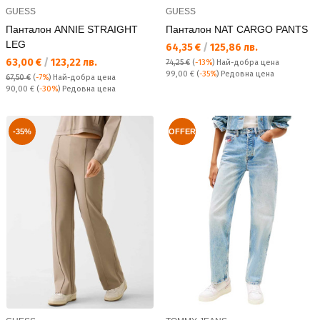
GUESS
GUESS
Панталон ANNIE STRAIGHT
Панталон NAT CARGO PANTS
LEG
Текуща цена:
64,35 €
/
125,86 лв.
Текуща цена:
63,00 €
/
123,22 лв.
74,25 €
(
-13%
)
Най-добра цена
Редовна цена:
99,00 €
(
-35%
) Редовна цена
67,50 €
(
-7%
)
Най-добра цена
Редовна цена:
90,00 €
(
-30%
) Редовна цена
-35%
OFFER