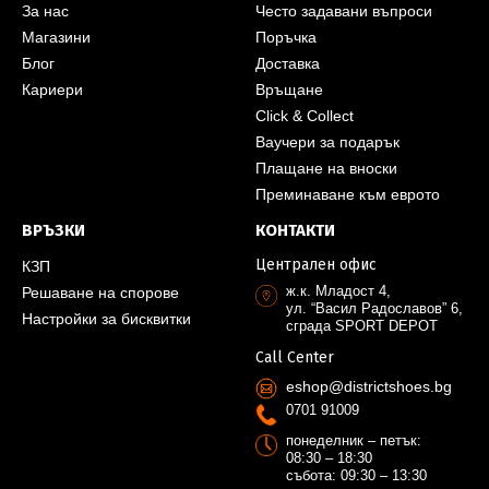
За нас
Често задавани въпроси
Магазини
Поръчка
Блог
Доставка
Кариери
Връщане
Click & Collect
Ваучери за подарък
Плащане на вноски
Преминаване към еврото
ВРЪЗКИ
КОНТАКТИ
Централен офис
КЗП
ж.к. Младост 4,
Решаване на спорове
ул. “Васил Радославов” 6,
Настройки за бисквитки
сграда SPORT DEPOT
Call Center
eshop@districtshoes.bg
0701 91009
понеделник – петък:
08:30 – 18:30
събота: 09:30 – 13:30