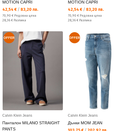
MOTION CAPRI
MOTION CAPRI
Текуща цена:
Текуща цена:
42,54 €
/
83,20 лв.
42,54 €
/
83,20 лв.
Редовна цена:
Редовна цена:
70,90 €
Редовна цена
70,90 €
Редовна цена
Спестявате:
Спестявате:
28,36 €
Разлика
28,36 €
Разлика
OFFER
OFFER
Calvin Klein Jeans
Calvin Klein Jeans
Панталон MILANO STRAIGHT
Дънки MOM JEAN
PANTS
Текуща цена:
103,75 €
/
202,92 лв.