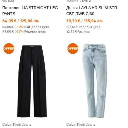
GUESS
TOMMY JEANS
Панталон LIA STRAIGHT LEG
Дънки LAYLA HR SLIM STR
PANTS
CBF RWB CI60
Текуща цена:
Текуща цена:
64,35 €
/
125,86 лв.
79,73 €
/
155,94 лв.
Редовна цена:
99,00 €
(
-35%
)
Най-добра цена
122,66 €
Редовна цена
Редовна цена:
Спестявате:
99,00 €
(
-35%
) Редовна цена
42,93 €
Разлика
OFFER
OFFER
Calvin Klein Jeans
Calvin Klein Jeans