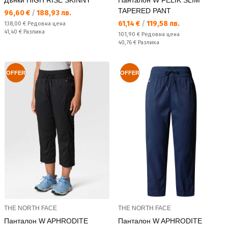
TAPERED PANT
Текуща цена:
96,60 €
/
188,93 лв.
Текуща цена:
61,14 €
/
119,58 лв.
Редовна цена:
138,00 €
Редовна цена
Спестявате:
41,40 €
Разлика
Редовна цена:
101,90 €
Редовна цена
Спестявате:
40,76 €
Разлика
OFFER
OFFER
THE NORTH FACE
THE NORTH FACE
Панталон W APHRODITE
Панталон W APHRODITE