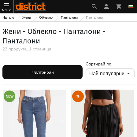
МЕНЮ
Начало
Жени
Облекло
Панталони
Панталони
Жени - Облекло - Панталони -
Панталони
23 продукта, 1 страница
Сортирай по
Филтрирай
NEW
%