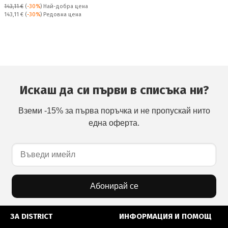
143,11 €
(
-30%
)
Най-добра цена
Редовна цена:
143,11 €
(
-30%
) Редовна цена
Искаш да си първи в списъка ни?
Вземи -15% за първа поръчка и не пропускай нито
една оферта.
Абонирай се
ЗА DISTRICT
ИНФОРМАЦИЯ И ПОМОЩ