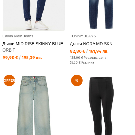
Calvin Klein Jeans
TOMMY JEANS
Дънки MID RISE SKINNY BLUE
Дънки NORA MD SKN
ORBIT
Текуща цена:
82,80 €
/
161,94 лв.
Текуща цена:
99,90 €
/
195,39 лв.
Редовна цена:
138,00 €
Редовна цена
Спестявате:
55,20 €
Разлика
OFFER
%