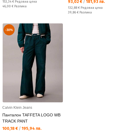
Текуща цена:
93,02 €
/
181,93 лв.
Редовна цена:
153,34 €
Редовна цена
Спестявате:
46,00 €
Разлика
Редовна цена:
132,88 €
Редовна цена
Спестявате:
39,86 €
Разлика
-30%
Calvin Klein Jeans
Панталон TAFFETA LOGO WB
TRACK PANT
Текуща цена:
100,18 €
/
195,94 лв.