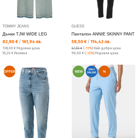
TOMMY JEANS
GUESS
Дънки TJW WIDE LEG
Панталон ANNIE SKINNY PANT
Текуща цена:
Текуща цена:
82,80 €
/
161,94 лв.
58,50 €
/
114,42 лв.
Редовна цена:
138,00 €
Редовна цена
67,50 €
(
-13%
)
Най-добра цена
Спестявате:
Редовна цена:
55,20 €
Разлика
90,00 €
(
-35%
) Редовна цена
ONLY
OFFER
NEW
%
ONLINE