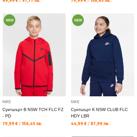
Текуща цена:
Текуща цена:
49,99 €
/
97,77 лв.
79,99 €
/
156,45 лв.
NEW
NEW
NIKE
NIKE
Суитшърт B NSW TCH FLC FZ
Суитшърт K NSW CLUB FLC
- PD
HDY LBR
Текуща цена:
Текуща цена:
79,99 €
/
156,45 лв.
44,99 €
/
87,99 лв.