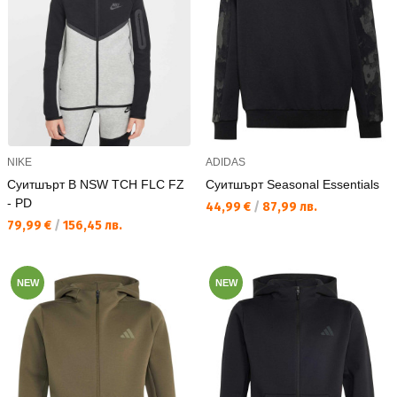
NIKE
ADIDAS
Суитшърт B NSW TCH FLC FZ
Суитшърт Seasonal Essentials
- PD
Текуща цена:
44,99 €
/
87,99 лв.
Текуща цена:
79,99 €
/
156,45 лв.
NEW
NEW