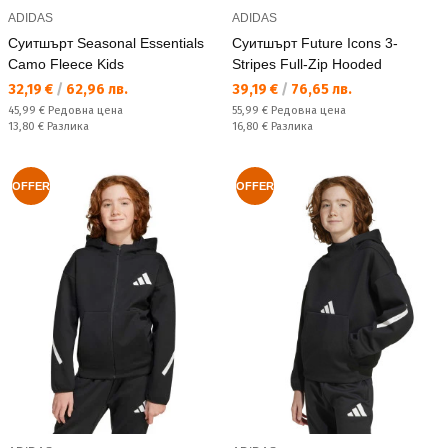
ADIDAS
ADIDAS
Суитшърт Seasonal Essentials
Суитшърт Future Icons 3-
Camo Fleece Kids
Stripes Full-Zip Hooded
Текуща цена:
Текуща цена:
32,19 €
/
62,96 лв.
39,19 €
/
76,65 лв.
Редовна цена:
Редовна цена:
45,99 €
Редовна цена
55,99 €
Редовна цена
Спестявате:
Спестявате:
13,80 €
Разлика
16,80 €
Разлика
OFFER
OFFER