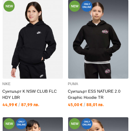
ONLY
NEW
NEW
ONLINE
NIKE
PUMA
Суитшърт K NSW CLUB FLC
Суитшърт ESS NATURE 2.0
HDY LBR
Graphic Hoodie TR
Текуща цена:
Текуща цена:
44,99 €
/
87,99 лв.
45,00 €
/
88,01 лв.
ONLY
ONLY
NEW
NEW
ONLINE
ONLINE