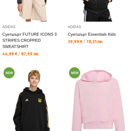
ADIDAS
ADIDAS
Суитшърт FUTURE ICONS 3
Суитшърт Essentials Kids
STRIPES CROPPED
Текуща цена:
39,99 €
/
78,21 лв.
SWEATSHIRT
Текуща цена:
44,99 €
/
87,99 лв.
NEW
NEW