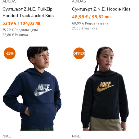
ADIDAS
ADIDAS
Суитшърт Z.N.E. Full-Zip
Суитшърт Z.N.E. Hoodie Kids
Hooded Track Jacket Kids
Текуща цена:
48,99 €
/
95,82 лв.
Текуща цена:
53,19 €
/
104,03 лв.
Редовна цена:
69,99 €
Редовна цена
Спестявате:
21,00 €
Разлика
Редовна цена:
75,99 €
Редовна цена
Спестявате:
22,80 €
Разлика
-25%
OFFER
NIKE
NIKE