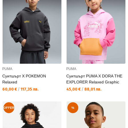
PUMA
PUMA
Суитшърт X POKEMON
Суитшърт PUMA X DORA THE
Relaxed
EXPLORER Relaxed Graphic
Текуща цена:
Текуща цена:
60,00 €
/
117,35 лв.
45,00 €
/
88,01 лв.
OFFER
%