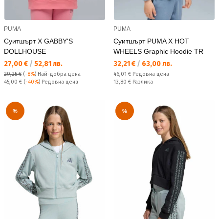
PUMA
PUMA
Суитшърт X GABBY'S
Суитшърт PUMA X HOT
DOLLHOUSE
WHEELS Graphic Hoodie TR
Текуща цена:
Текуща цена:
27,00 €
/
52,81 лв.
32,21 €
/
63,00 лв.
Редовна цена:
29,25 €
(
-8%
)
Най-добра цена
46,01 €
Редовна цена
Редовна цена:
Спестявате:
45,00 €
(
-40%
) Редовна цена
13,80 €
Разлика
%
%