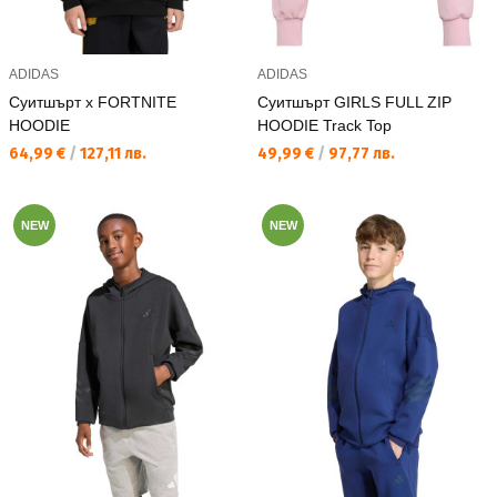
ADIDAS
ADIDAS
Суитшърт x FORTNITE
Суитшърт GIRLS FULL ZIP
HOODIE
HOODIE Track Top
Текуща цена:
Текуща цена:
64,99 €
/
127,11 лв.
49,99 €
/
97,77 лв.
NEW
NEW