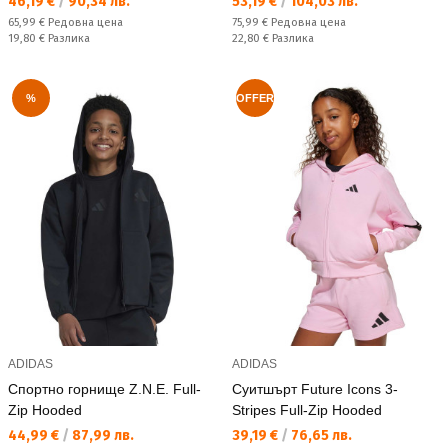
Текуща цена:
Текуща цена:
46,19 €
/
90,34 лв.
53,19 €
/
104,03 лв.
Редовна цена:
Редовна цена:
65,99 €
Редовна цена
75,99 €
Редовна цена
Спестявате:
Спестявате:
19,80 €
Разлика
22,80 €
Разлика
%
OFFER
ADIDAS
ADIDAS
Спортно горнище Z.N.E. Full-
Суитшърт Future Icons 3-
Zip Hooded
Stripes Full-Zip Hooded
Текуща цена:
Текуща цена:
44,99 €
/
87,99 лв.
39,19 €
/
76,65 лв.