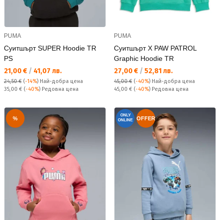
PUMA
PUMA
Суитшърт SUPER Hoodie TR
Суитшърт X PAW PATROL
PS
Graphic Hoodie TR
Текуща цена:
Текуща цена:
21,00 €
/
41,07 лв.
27,00 €
/
52,81 лв.
24,50 €
(
-14%
)
Най-добра цена
45,00 €
(
-40%
)
Най-добра цена
Редовна цена:
Редовна цена:
35,00 €
(
-40%
) Редовна цена
45,00 €
(
-40%
) Редовна цена
ONLY
%
OFFER
ONLINE