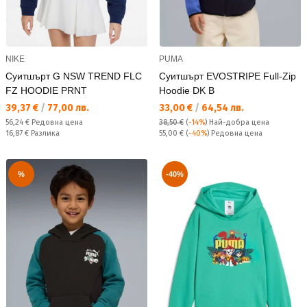
NIKE
PUMA
Суитшърт G NSW TREND FLC
Суитшърт EVOSTRIPE Full-Zip
FZ HOODIE PRNT
Hoodie DK B
Текуща цена:
Текуща цена:
39,37 €
/
77,00 лв.
33,00 €
/
64,54 лв.
Редовна цена:
56,24 €
Редовна цена
38,50 €
(
-14%
)
Най-добра цена
Спестявате:
Редовна цена:
16,87 €
Разлика
55,00 €
(
-40%
) Редовна цена
%
-40%