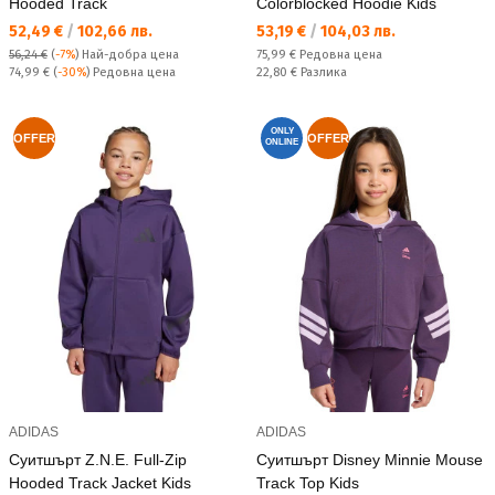
Hooded Track
Colorblocked Hoodie Kids
Текуща цена:
Текуща цена:
52,49 €
/
102,66 лв.
53,19 €
/
104,03 лв.
Редовна цена:
56,24 €
(
-7%
)
Най-добра цена
75,99 €
Редовна цена
Редовна цена:
Спестявате:
74,99 €
(
-30%
) Редовна цена
22,80 €
Разлика
ONLY
OFFER
OFFER
ONLINE
ADIDAS
ADIDAS
Суитшърт Z.N.E. Full-Zip
Суитшърт Disney Minnie Mouse
Hooded Track Jacket Kids
Track Top Kids