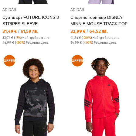
ADIDAS
ADIDAS
Суитшърт FUTURE ICONS 3
Спортно горнище DISNEY
STRIPES SLEEVE
MINNIE MOUSE TRACK TOP
Текуща цена:
Текуща цена:
31,49 €
/
61,59 лв.
32,99 €
/
64,52 лв.
33,74 €
(
-7%
)
Най-добра цена
41,24 €
(
-20%
)
Най-добра цена
Редовна цена:
Редовна цена:
44,99 €
(
-30%
) Редовна цена
54,99 €
(
-40%
) Редовна цена
OFFER
OFFER