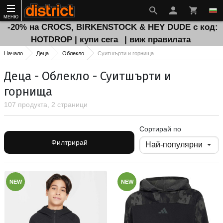
МЕНЮ
-20% на CROCS, BIRKENSTOCK & HEY DUDE с код:
HOTDROP | купи сега
| виж правилата
Начало
Деца
Облекло
Суитшърти и горнища
Деца - Облекло - Суитшърти и
горнища
107 продукта, 2 страници
Сортирай по
Филтрирай
NEW
NEW