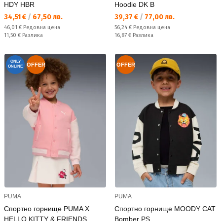
HDY HBR
Hoodie DK B
Текуща цена:
Текуща цена:
34,51 €
/
67,50 лв.
39,37 €
/
77,00 лв.
Редовна цена:
Редовна цена:
46,01 €
Редовна цена
56,24 €
Редовна цена
Спестявате:
Спестявате:
11,50 €
Разлика
16,87 €
Разлика
ONLY
OFFER
OFFER
ONLINE
PUMA
PUMA
Спортно горнище PUMA X
Спортно горнище MOODY CAT
HELLO KITTY & FRIENDS
Bomber PS