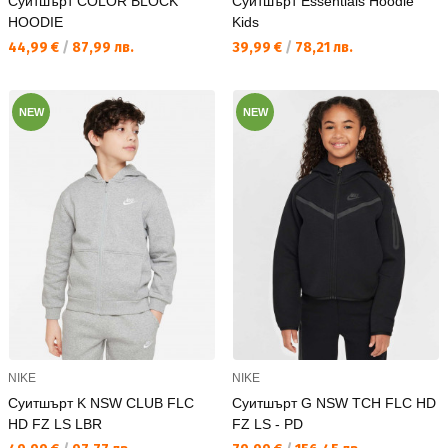
Суитшърт COLOR BLOCK
Суитшърт Essentials Hoodie
HOODIE
Kids
Текуща цена:
Текуща цена:
44,99 €
/
87,99 лв.
39,99 €
/
78,21 лв.
NEW
NEW
NIKE
NIKE
Суитшърт K NSW CLUB FLC
Суитшърт G NSW TCH FLC HD
HD FZ LS LBR
FZ LS - PD