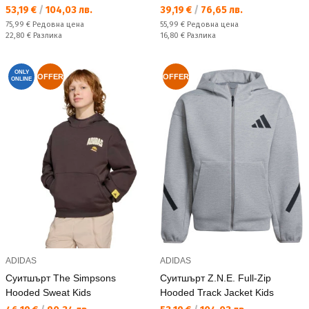
Текуща цена:
Текуща цена:
53,19 €
/
104,03 лв.
39,19 €
/
76,65 лв.
Редовна цена:
Редовна цена:
75,99 €
Редовна цена
55,99 €
Редовна цена
Спестявате:
Спестявате:
22,80 €
Разлика
16,80 €
Разлика
ONLY
OFFER
OFFER
ONLINE
ADIDAS
ADIDAS
Суитшърт The Simpsons
Суитшърт Z.N.E. Full-Zip
Hooded Sweat Kids
Hooded Track Jacket Kids