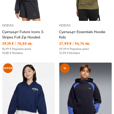
ADIDAS
ADIDAS
Суитшърт Future Icons 3-
Суитшърт Essentials Hoodie
Stripes Full-Zip Hooded
Kids
Текуща цена:
Текуща цена:
39,19 €
/
76,65 лв.
27,99 €
/
54,74 лв.
Редовна цена:
Редовна цена:
55,99 €
Редовна цена
39,99 €
Редовна цена
Спестявате:
Спестявате:
16,80 €
Разлика
12,00 €
Разлика
OFFER
%