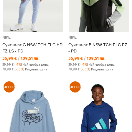
NIKE
NIKE
Суитшърт G NSW TCH FLC HD
Суитшърт B NSW TCH FLC FZ
FZ LS - PD
- PD
Текуща цена:
Текуща цена:
55,99 €
/
109,51 лв.
55,99 €
/
109,51 лв.
59,99 €
(
-7%
)
Най-добра цена
59,99 €
(
-7%
)
Най-добра цена
Редовна цена:
Редовна цена:
79,99 €
(
-30%
) Редовна цена
79,99 €
(
-30%
) Редовна цена
OFFER
OFFER