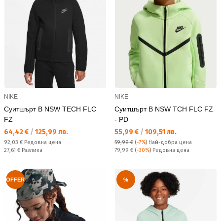
NIKE
NIKE
Суитшърт B NSW TECH FLC
Суитшърт B NSW TCH FLC FZ
FZ
- PD
Текуща цена:
Текуща цена:
64,42 €
/
125,99 лв.
55,99 €
/
109,51 лв.
Редовна цена:
92,03 €
Редовна цена
59,99 €
(
-7%
)
Най-добра цена
Спестявате:
Редовна цена:
27,61 €
Разлика
79,99 €
(
-30%
) Редовна цена
OFFER
%