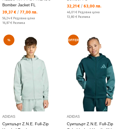
Bomber Jacket FL
Текуща цена:
32,21 €
/
63,00 лв.
Текуща цена:
39,37 €
/
77,00 лв.
Редовна цена:
46,01 €
Редовна цена
Спестявате:
13,80 €
Разлика
Редовна цена:
56,24 €
Редовна цена
Спестявате:
16,87 €
Разлика
%
OFFER
ADIDAS
ADIDAS
Суитшърт Z.N.E. Full-Zip
Суитшърт Z.N.E. Full-Zip