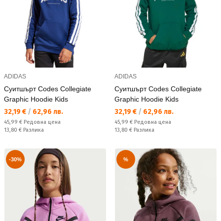
ADIDAS
ADIDAS
Суитшърт Codes Collegiate
Суитшърт Codes Collegiate
Graphic Hoodie Kids
Graphic Hoodie Kids
Текуща цена:
Текуща цена:
32,19 €
/
62,96 лв.
32,19 €
/
62,96 лв.
Редовна цена:
Редовна цена:
45,99 €
Редовна цена
45,99 €
Редовна цена
Спестявате:
Спестявате:
13,80 €
Разлика
13,80 €
Разлика
-30%
%