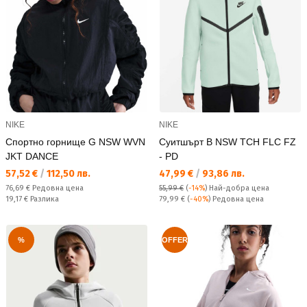
NIKE
NIKE
Спортно горнище G NSW WVN
Суитшърт B NSW TCH FLC FZ
JKT DANCE
- PD
Текуща цена:
Текуща цена:
57,52 €
/
112,50 лв.
47,99 €
/
93,86 лв.
Редовна цена:
76,69 €
Редовна цена
55,99 €
(
-14%
)
Най-добра цена
Спестявате:
Редовна цена:
19,17 €
Разлика
79,99 €
(
-40%
) Редовна цена
%
OFFER