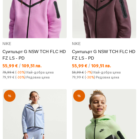
NIKE
NIKE
Суитшърт G NSW TCH FLC HD
Суитшърт G NSW TCH FLC HD
FZ LS - PD
FZ LS - PD
Текуща цена:
Текуща цена:
55,99 €
/
109,51 лв.
55,99 €
/
109,51 лв.
79,99 €
(
-30%
)
Най-добра цена
59,99 €
(
-7%
)
Най-добра цена
Редовна цена:
Редовна цена:
79,99 €
(
-30%
) Редовна цена
79,99 €
(
-30%
) Редовна цена
%
%