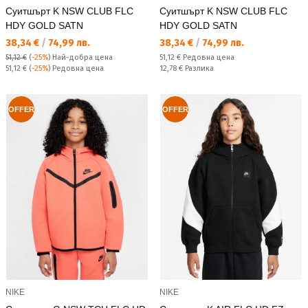
Суитшърт K NSW CLUB FLC
Суитшърт K NSW CLUB FLC
HDY GOLD SATN
HDY GOLD SATN
Текуща цена:
Текуща цена:
38,34 €
/
74,99 лв.
38,34 €
/
74,99 лв.
Редовна цена:
51,12 €
(
-25%
)
Най-добра цена
51,12 €
Редовна цена
Редовна цена:
Спестявате:
51,12 €
(
-25%
) Редовна цена
12,78 €
Разлика
OFFER
OFFER
NIKE
NIKE