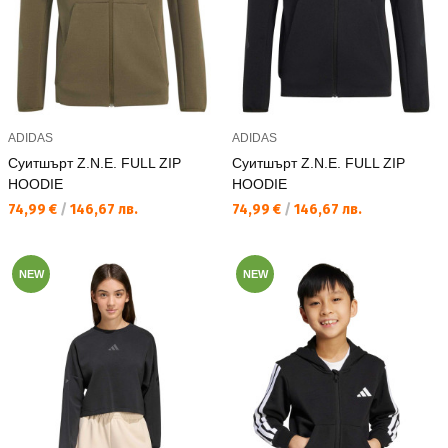
ADIDAS
ADIDAS
Суитшърт Z.N.E. FULL ZIP
Суитшърт Z.N.E. FULL ZIP
HOODIE
HOODIE
Текуща цена:
Текуща цена:
74,99 €
/
146,67 лв.
74,99 €
/
146,67 лв.
NEW
NEW