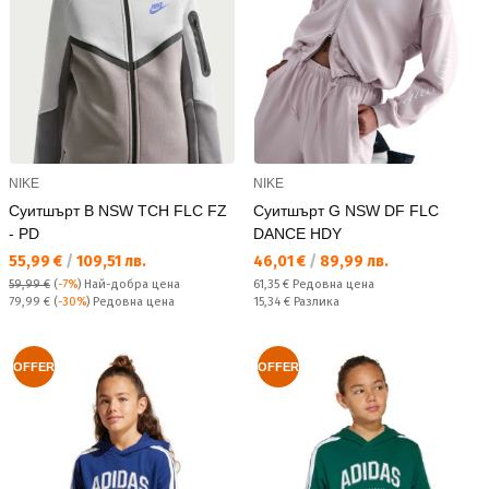
NIKE
NIKE
Суитшърт B NSW TCH FLC FZ
Суитшърт G NSW DF FLC
- PD
DANCE HDY
Текуща цена:
Текуща цена:
55,99 €
/
109,51 лв.
46,01 €
/
89,99 лв.
Редовна цена:
59,99 €
(
-7%
)
Най-добра цена
61,35 €
Редовна цена
Редовна цена:
Спестявате:
79,99 €
(
-30%
) Редовна цена
15,34 €
Разлика
OFFER
OFFER