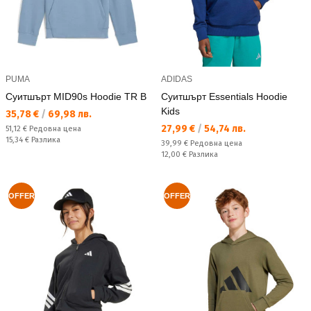
PUMA
ADIDAS
Суитшърт MID90s Hoodie TR B
Суитшърт Essentials Hoodie
Kids
Текуща цена:
35,78 €
/
69,98 лв.
Текуща цена:
27,99 €
/
54,74 лв.
Редовна цена:
51,12 €
Редовна цена
Спестявате:
15,34 €
Разлика
Редовна цена:
39,99 €
Редовна цена
Спестявате:
12,00 €
Разлика
OFFER
OFFER