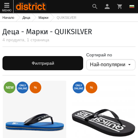
МЕНЮ
Начало
Деца
Марки
QUIKSILVER
Деца - Марки - QUIKSILVER
4 продукта, 1 страница
Сортирай по
Филтрирай
ONLY
ONLY
NEW
%
%
ONLINE
ONLINE