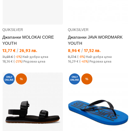
QUIKSILVER
QUIKSILVER
Джапанки MOLOKAI CORE
Джапанки JAVA WORDMARK
YOUTH
YOUTH
Текуща цена:
Текуща цена:
13,77 €
/
26,93 лв.
8,96 €
/
17,52 лв.
14,69 €
(
-6%
)
Най-добра цена
9,77 €
(
-8%
)
Най-добра цена
Редовна цена:
Редовна цена:
18,36 €
(
-25%
) Редовна цена
16,29 €
(
-45%
) Редовна цена
ONLY
ONLY
%
%
ONLINE
ONLINE