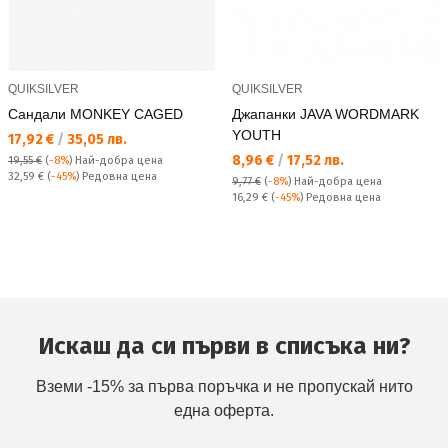
QUIKSILVER
QUIKSILVER
Сандали MONKEY CAGED
Джапанки JAVA WORDMARK
YOUTH
Текуща цена:
17,92 €
/
35,05 лв.
Текуща цена:
8,96 €
/
17,52 лв.
19,55 €
(
-8%
)
Най-добра цена
Редовна цена:
32,59 €
(
-45%
) Редовна цена
9,77 €
(
-8%
)
Най-добра цена
Редовна цена:
16,29 €
(
-45%
) Редовна цена
Искаш да си първи в списъка ни?
Вземи -15% за първа поръчка и не пропускай нито
една оферта.