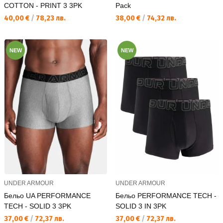
COTTON - PRINT 3 3PK
Pack
Текуща цена:
Текуща цена:
40,00 €
/
78,23 лв.
38,00 €
/
74,32 лв.
NEW
NEW
UNDER ARMOUR
UNDER ARMOUR
Бельо UA PERFORMANCE
Бельо PERFORMANCE TECH -
TECH - SOLID 3 3PK
SOLID 3 IN 3PK
Текуща цена:
Текуща цена:
37,00 €
/
72,37 лв.
37,00 €
/
72,37 лв.