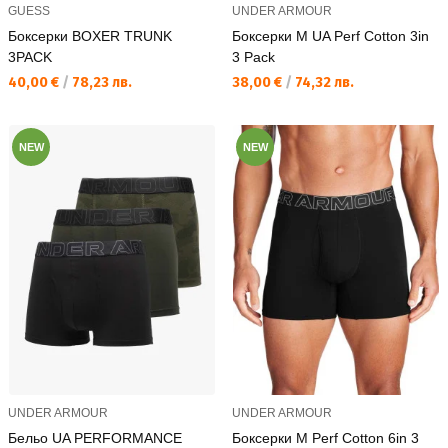
GUESS
UNDER ARMOUR
Боксерки BOXER TRUNK
Боксерки M UA Perf Cotton 3in
3PACK
3 Pack
Текуща цена:
Текуща цена:
40,00 €
/
78,23 лв.
38,00 €
/
74,32 лв.
NEW
NEW
UNDER ARMOUR
UNDER ARMOUR
Бельо UA PERFORMANCE
Боксерки M Perf Cotton 6in 3