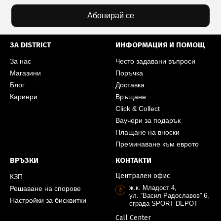
Абонирай се
ЗА DISTRICT
ИНФОРМАЦИЯ И ПОМОЩ
За нас
Често задавани въпроси
Магазини
Поръчка
Блог
Доставка
Кариери
Връщане
Click & Collect
Ваучери за подарък
Плащане на вноски
Преминаване към еврото
ВРЪЗКИ
КОНТАКТИ
Централен офис
КЗП
ж.к. Младост 4,
Решаване на спорове
ул. “Васил Радославов” 6,
Настройки за бисквитки
сграда SPORT DEPOT
Call Center