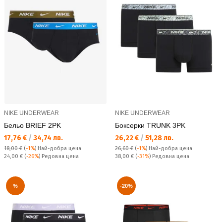
NIKE UNDERWEAR
NIKE UNDERWEAR
Бельо BRIEF 2PK
Боксерки TRUNK 3PK
Текуща цена:
Текуща цена:
17,76 €
/
34,74 лв.
26,22 €
/
51,28 лв.
18,00 €
(
-1%
)
Най-добра цена
26,60 €
(
-1%
)
Най-добра цена
Редовна цена:
Редовна цена:
24,00 €
(
-26%
) Редовна цена
38,00 €
(
-31%
) Редовна цена
%
-20%