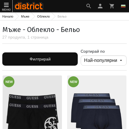
МЕНЮ
Начало
Мъже
Облекло
Бельо
Мъже - Облекло - Бельо
27 продукта, 1 страница
Сортирай по
Филтрирай
NEW
NEW