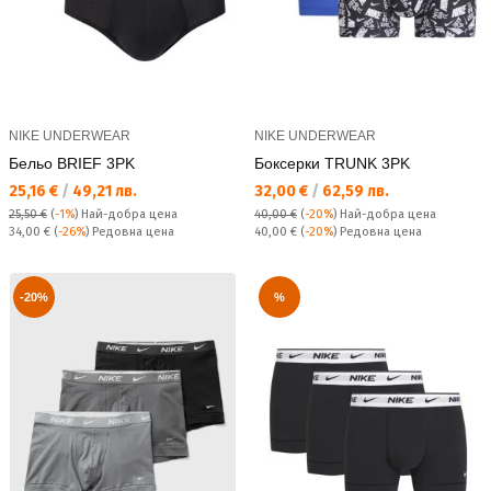
NIKE UNDERWEAR
NIKE UNDERWEAR
Бельо BRIEF 3PK
Боксерки TRUNK 3PK
Текуща цена:
Текуща цена:
25,16 €
/
49,21 лв.
32,00 €
/
62,59 лв.
25,50 €
(
-1%
)
Най-добра цена
40,00 €
(
-20%
)
Най-добра цена
Редовна цена:
Редовна цена:
34,00 €
(
-26%
) Редовна цена
40,00 €
(
-20%
) Редовна цена
-20%
%