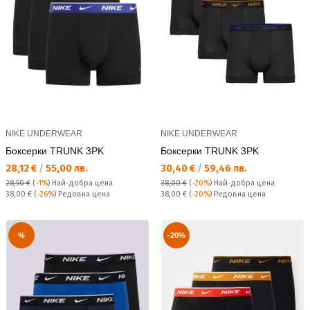
NIKE UNDERWEAR
NIKE UNDERWEAR
Боксерки TRUNK 3PK
Боксерки TRUNK 3PK
Текуща цена:
Текуща цена:
28,12 €
/
55,00 лв.
30,40 €
/
59,46 лв.
28,50 €
(
-1%
)
Най-добра цена
38,00 €
(
-20%
)
Най-добра цена
Редовна цена:
Редовна цена:
38,00 €
(
-26%
) Редовна цена
38,00 €
(
-20%
) Редовна цена
%
-20%