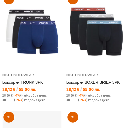
NIKE UNDERWEAR
NIKE UNDERWEAR
Боксерки TRUNK 3PK
Боксерки BOXER BRIEF 3PK
Текуща цена:
Текуща цена:
28,12 €
/
55,00 лв.
28,12 €
/
55,00 лв.
28,50 €
(
-1%
)
Най-добра цена
28,50 €
(
-1%
)
Най-добра цена
Редовна цена:
Редовна цена:
38,00 €
(
-26%
) Редовна цена
38,00 €
(
-26%
) Редовна цена
%
%