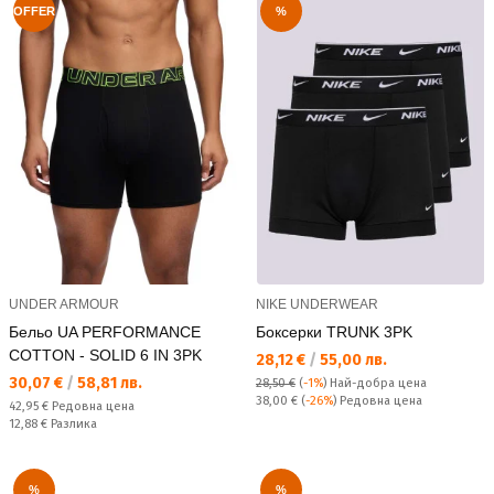
OFFER
%
UNDER ARMOUR
NIKE UNDERWEAR
Бельо UA PERFORMANCE
Боксерки TRUNK 3PK
COTTON - SOLID 6 IN 3PK
Текуща цена:
28,12 €
/
55,00 лв.
Текуща цена:
30,07 €
/
58,81 лв.
28,50 €
(
-1%
)
Най-добра цена
Редовна цена:
38,00 €
(
-26%
) Редовна цена
Редовна цена:
42,95 €
Редовна цена
Спестявате:
12,88 €
Разлика
%
%