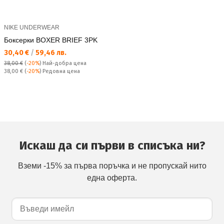
NIKE UNDERWEAR
Боксерки BOXER BRIEF 3PK
Текуща цена:
30,40 €
/
59,46 лв.
38,00 €
(
-20%
)
Най-добра цена
Редовна цена:
38,00 €
(
-20%
) Редовна цена
Искаш да си първи в списъка ни?
Вземи -15% за първа поръчка и не пропускай нито
една оферта.