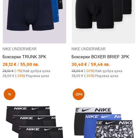
NIKE UNDERWEAR
NIKE UNDERWEAR
Боксерки TRUNK 3PK
Боксерки BOXER BRIEF 3PK
Текуща цена:
Текуща цена:
28,12 €
/
55,00 лв.
30,40 €
/
59,46 лв.
28,50 €
(
-1%
)
Най-добра цена
38,00 €
(
-20%
)
Най-добра цена
Редовна цена:
Редовна цена:
38,00 €
(
-26%
) Редовна цена
38,00 €
(
-20%
) Редовна цена
%
-20%