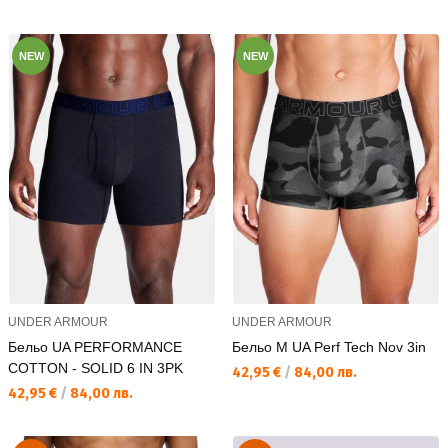
NEW
NEW
UNDER ARMOUR
UNDER ARMOUR
Бельо UA PERFORMANCE
Бельо M UA Perf Tech Nov 3in
COTTON - SOLID 6 IN 3PK
Текуща цена:
42,95 €
/
84,00 лв.
Текуща цена:
42,95 €
/
84,00 лв.