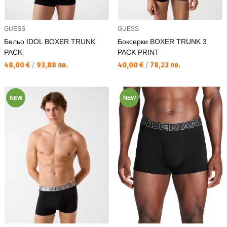
GUESS
GUESS
Бельо IDOL BOXER TRUNK
Боксерки BOXER TRUNK 3
PACK
PACK PRINT
Текуща цена:
Текуща цена:
48,00 €
/
93,88 лв.
40,00 €
/
78,23 лв.
NEW
NEW