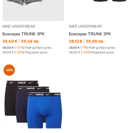
NIKE UNDERWEAR
NIKE UNDERWEAR
Боксерки TRUNK 3PK
Боксерки TRUNK 3PK
Текуща цена:
Текуща цена:
30,40 €
/
59,46 лв.
28,12 €
/
55,00 лв.
38,00 €
(
-20%
)
Най-добра цена
28,50 €
(
-1%
)
Най-добра цена
Редовна цена:
Редовна цена:
38,00 €
(
-20%
) Редовна цена
38,00 €
(
-26%
) Редовна цена
-20%