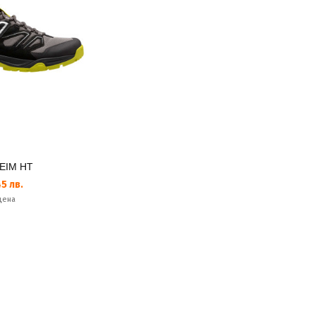
EIM HT
5 лв.
цена