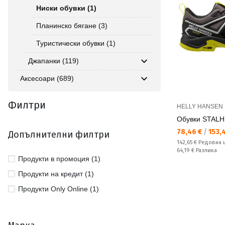
Ниски обувки (1)
Планинско бягане (3)
Туристически обувки (1)
Джапанки (119)
Аксесоари (689)
Филтри
HELLY HANSEN
Обувки STALH
Текуща цена:
78,46 €
/
153,4
Допълнителни филтри
Редовна цена:
142,65 €
Редовна 
Спестявате:
64,19 €
Разлика
Продукти в промоция (1)
Продукти на кредит (1)
Продукти Only Online (1)