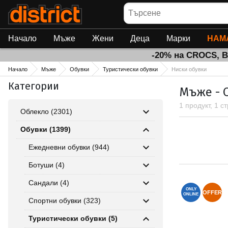
Търсене
Начало
Мъже
Жени
Деца
Марки
НАМ
-20% на CROCS, 
Начало
Мъже
Обувки
Туристически обувки
Ниски обувки
Категории
Мъже - О
1 продукт, 1 с
Облекло (2301)
Обувки (1399)
Ежедневни обувки (944)
Ботуши (4)
Сандали (4)
ONLY
OFFER
ONLINE
Спортни обувки (323)
Туристически обувки (5)