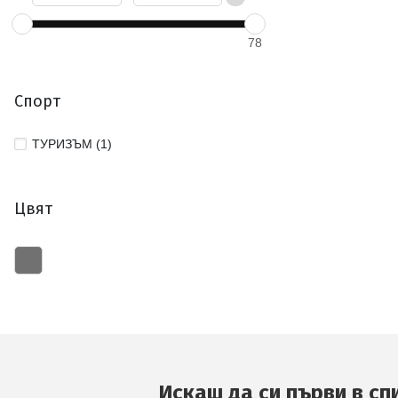
78
Спорт
ТУРИЗЪМ (1)
Цвят
Искаш да си първи в сп