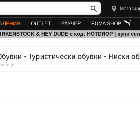
Магазин
АЛЕНИЯ
OUTLET
ВАУЧЕР
PUMA SHOP
BIRKENSTOCK & HEY DUDE с код: HOTDROP | купи сег
бувки - Туристически обувки - Ниски о
траница