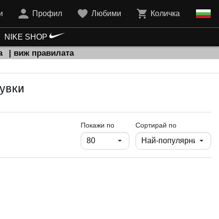
и
Профил
Любими
Количка
NIKE SHOP
а
| виж правилата
бувки
продукти на страница
Покажи по
Сортирай по