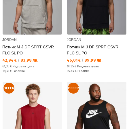
JORDAN
JORDAN
Потник M J DF SPRT CSVR
Потник M J DF SPRT CSVR
FLC SL PO
FLC SL PO
Текуща цена:
Текуща цена:
42,94 €
/
83,98 лв.
46,01 €
/
89,99 лв.
Редовна цена:
Редовна цена:
61,35 €
Редовна цена
61,35 €
Редовна цена
Спестявате:
Спестявате:
18,41 €
Разлика
15,34 €
Разлика
OFFER
OFFER