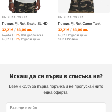
UNDER ARMOUR
UNDER ARMOUR
Потник Pjt Rck Snake SL HD
Потник Pjt Rck Camo Tank
Текуща цена:
Текуща цена:
32,21 €
/
63,00 лв.
32,21 €
/
63,00 лв.
Редовна цена:
46,02 €
(
-30%
)
Най-добра цена
46,02 €
Редовна цена
Редовна цена:
Спестявате:
46,02 €
(
-30%
) Редовна цена
13,81 €
Разлика
Искаш да си първи в списъка ни?
Вземи -15% за първа поръчка и не пропускай нито
една оферта.