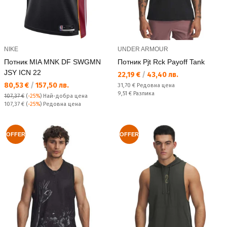
NIKE
UNDER ARMOUR
Потник MIA MNK DF SWGMN
Потник Pjt Rck Payoff Tank
JSY ICN 22
Текуща цена:
22,19 €
/
43,40 лв.
Текуща цена:
80,53 €
/
157,50 лв.
Редовна цена:
31,70 €
Редовна цена
Спестявате:
9,51 €
Разлика
107,37 €
(
-25%
)
Най-добра цена
Редовна цена:
107,37 €
(
-25%
) Редовна цена
OFFER
OFFER