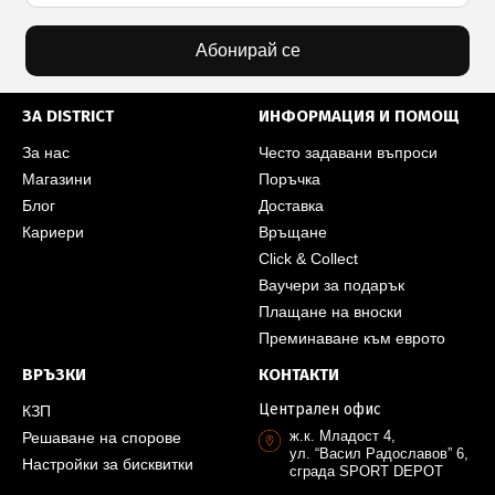
Абонирай се
ЗА DISTRICT
ИНФОРМАЦИЯ И ПОМОЩ
За нас
Често задавани въпроси
Магазини
Поръчка
Блог
Доставка
Кариери
Връщане
Click & Collect
Ваучери за подарък
Плащане на вноски
Преминаване към еврото
ВРЪЗКИ
КОНТАКТИ
Централен офис
КЗП
ж.к. Младост 4,
Решаване на спорове
ул. “Васил Радославов” 6,
Настройки за бисквитки
сграда SPORT DEPOT