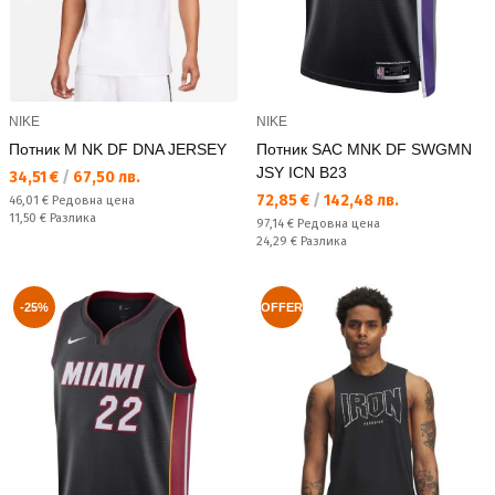
NIKE
NIKE
Потник M NK DF DNA JERSEY
Потник SAC MNK DF SWGMN
JSY ICN B23
Текуща цена:
34,51 €
/
67,50 лв.
Текуща цена:
72,85 €
/
142,48 лв.
Редовна цена:
46,01 €
Редовна цена
Спестявате:
11,50 €
Разлика
Редовна цена:
97,14 €
Редовна цена
Спестявате:
24,29 €
Разлика
-25%
OFFER