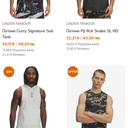
UNDER ARMOUR
UNDER ARMOUR
Потник Curry Signature Sub
Потник Pjt Rck Snake SL HD
Tank
Текуща цена:
32,21 €
/
63,00 лв.
Текуща цена:
50,11 €
/
98,01 лв.
Редовна цена:
46,02 €
Редовна цена
Спестявате:
13,81 €
Разлика
Редовна цена:
71,58 €
Редовна цена
Спестявате:
21,47 €
Разлика
-30%
OFFER