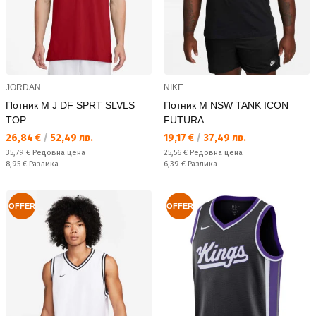
JORDAN
NIKE
Потник M J DF SPRT SLVLS
Потник M NSW TANK ICON
TOP
FUTURA
Текуща цена:
Текуща цена:
26,84 €
/
52,49 лв.
19,17 €
/
37,49 лв.
Редовна цена:
Редовна цена:
35,79 €
Редовна цена
25,56 €
Редовна цена
Спестявате:
Спестявате:
8,95 €
Разлика
6,39 €
Разлика
OFFER
OFFER