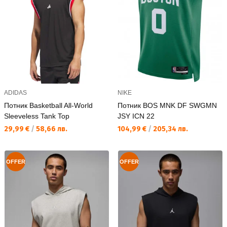
ADIDAS
NIKE
Потник Basketball All-World
Потник BOS MNK DF SWGMN
Sleeveless Tank Top
JSY ICN 22
Текуща цена:
Текуща цена:
29,99 €
/
58,66 лв.
104,99 €
/
205,34 лв.
OFFER
OFFER