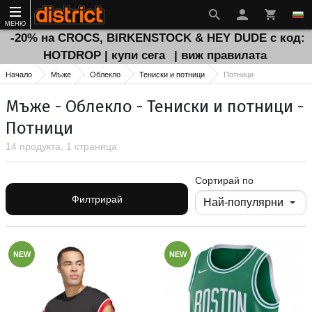
МЕНЮ
-20% на CROCS, BIRKENSTOCK & HEY DUDE с код:
HOTDROP | купи сега
| виж правилата
Начало
Мъже
Облекло
Тениски и потници
Потници
Мъже - Облекло - Тениски и потници -
Потници
14 продукта, 1 страница
Сортирай по
Филтрирай
NEW
NEW