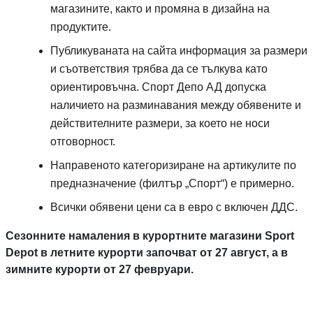
магазините, както и промяна в дизайна на
продуктите.
Публикуваната на сайта информация за размери
и съответствия трябва да се тълкува като
Спорт депо А ДЕ
ориентировъчна.
Спорт Депо АД
допуска
наличието на разминавания между обявените и
действителните размери, за което не носи
отговорност.
Направеното категоризиране на артикулите по
предназначение (филтър „Спорт“) е примерно.
де 
Всички обявени цени са в евро с включен
ДДС
.
Сезонните намаления в курортните магазини
Sport
Depot
в летните курорти започват от 27 август, а в
зимните курорти от 27 февруари.