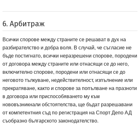
6. Арбитраж
Всички спорове между страните се решават в дух на
разбирателство и добра воля. В случай, че съгласие не
бъде постигнато, всички неразрешени спорове, породени
от договора между страните или отнасящи се до него,
включително спорове, породени или отнасящи се до
неговото тълкуване, недействителност, изпълнение или
прекратяване, както и спорове за попълване на празноти
в договора или приспособяването му към
нововъзникнали обстоятелства, ще бъдат разрешавани
Спо
от компетентния съд по регистрация на
Спорт Депо АД
съобразно българското законодателство.