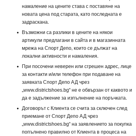
намаление на цените става с поставяне на
новата цена под старата, като последната е
задраскана.
Възможни са разлики в цените на някои
артикули предлагани в сайта и в магазинната
мрежа на Спорт Депо, които се дължат на
локални активности и намаления.
При посочени неверен или сгрешен адрес, лице
за контакти и/или телефон при подаване на
Спорт депо А ДЕ
заявката
Спорт Депо АД
чрез
„
www.districtshoes.bg
“ не е обвързан от каквото и
да е задължение за изпълнение на поръчката.
Договорът с Клиента се счита за сключен след
Спорт депо А ДЕ
приемане от
Спорт Депо АД
чрез
„
www.districtshoes.bg
“ на заявлението за покупка
попълнено правилно от Клиента в процеса на