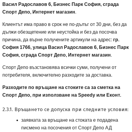
Васил Радославов 6, Бизнес Парк София, сграда
Спорт Депо, Интернет магазин
.
Клиентът има право в срок не по-дълъг от 30 дни, без да
дължи обезщетение или неустойка и без да посочва
причина, да върне получените артикули на адрес:
гр.
пощенски код 1766
София
1766
, улица Васил Радославов 6, Бизнес Парк
София, сграда Спорт Депо, Интернет магазин
.
Спорт Депо възстановява всички суми, получени от
потребителя, включително разходите за доставка.
Разходите по връщане на стоките са за сметка на
Спорт Депо, при използване на
Speedy
или Еконт.
2.3.1. Връщането се допуска при следните условия:
заявката за връщане на стоката е подадена
Спорт де
писмено на посочения от
Спорт Депо АД