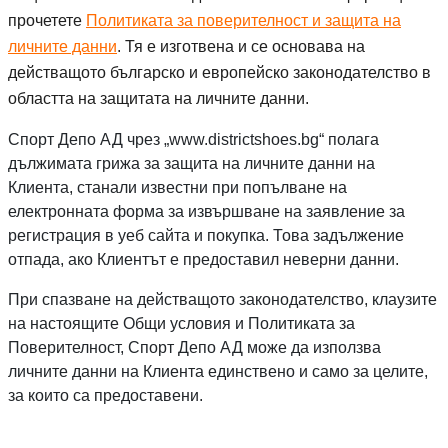
прочетете
Политиката за поверителност и защита на
личните данни
. Тя е изготвена и се основава на
действащото българско и европейско законодателство в
областта на защитата на личните данни.
Спорт депо А ДЕ
Спорт Депо АД
чрез „
www.districtshoes.bg
“ полага
дължимата грижа за защита на личните данни на
Клиента, станали известни при попълване на
електронната форма за извършване на заявление за
регистрация в уеб сайта и покупка. Това задължение
отпада, ако Клиентът е предоставил неверни данни.
При спазване на действащото законодателство, клаузите
на настоящите Общи условия и Политиката за
Спорт депо А ДЕ
Поверителност,
Спорт Депо АД
може да използва
личните данни на Клиента единствено и само за целите,
за които са предоставени.