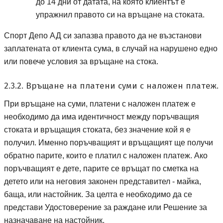
до 14 дни от датата, на която клиентът е
упражнил правото си на връщане на стоката.
Спорт депо А ДЕ
Спорт Депо АД
си запазва правото да не възстанови
заплатената от клиента сума, в случай на нарушено едно
или повече условия за връщане на стока.
2.3.2. Връщане на платени суми с наложен платеж.
При връщане на суми, платени с наложен платеж е
необходимо да има идентичност между поръчващия
стоката и връщащия стоката, без значение кой я е
получил. Именно поръчващият и връщащият ще получи
обратно парите, които е платил с наложен платеж. Ако
поръчващият е дете, парите се връщат по сметка на
детето или на неговия законен представител - майка,
баща, или настойник. За целта е необходимо да се
представи Удостоверение за раждане или Решение за
назначаване на настойник.