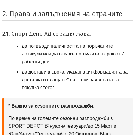
2. Права и задължения на страните
2.1. Спорт Депо АД се задължава:
да потвърди наличността на поръчаните
артикули или да откаже поръчката в срок от 7
работни дни;
да достави в срока, указан в „информацията за
доставка и плащане“ на стоки заявената за
покупка стока*.
* Важно за сезонните разпродажби:
По време на големите сезонни разпродажби в
SPORT DEPOT
(
Януари/Февруари/до 15 Март и
януари, февруар
Юли/Август/Септември/до 20 Октомври,
Black