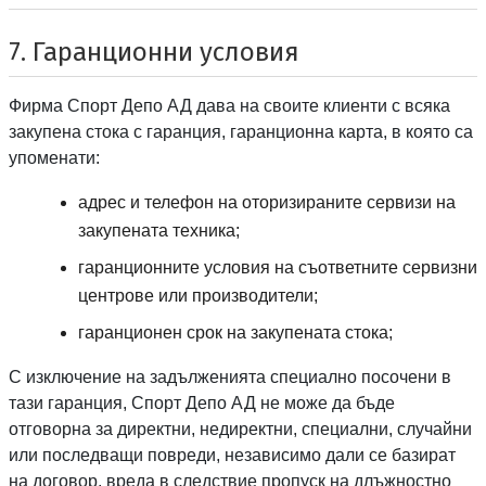
7. Гаранционни условия
Спорт депо А ДЕ
Фирма
Спорт Депо АД
дава на своите клиенти с всяка
закупена стока с гаранция, гаранционна карта, в която са
упоменати:
адрес и телефон на оторизираните сервизи на
закупената техника;
гаранционните условия на съответните сервизни
центрове или производители;
гаранционен срок на закупената стока;
С изключение на задълженията специално посочени в
тази гаранция, Спорт Депо АД не може да бъде
отговорна за директни, недиректни, специални, случайни
или последващи повреди, независимо дали се базират
на договор, вреда в следствие пропуск на длъжностно