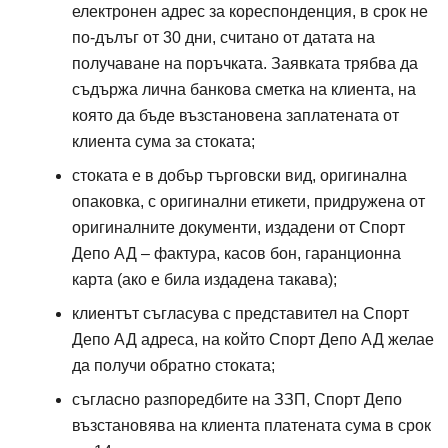
електронен адрес за кореспонденция, в срок не
по-дълъг от 30 дни, считано от датата на
получаване на поръчката. Заявката трябва да
съдържа лична банкова сметка на клиента, на
която да бъде възстановена заплатената от
клиента сума за стоката;
стоката е в добър търговски вид, оригинална
опаковка, с оригинални етикети, придружена от
оригиналните документи, издадени от
Спорт
Спорт депо А ДЕ
Депо АД
– фактура, касов бон, гаранционна
карта (ако е била издадена такава);
клиентът съгласува с представител на
Спорт
Спорт депо А ДЕ
Спорт д
Депо АД
адреса, на който
Спорт Депо АД
желае
да получи обратно стоката;
Закона за защита 
съгласно разпоредбите на
ЗЗП
, Спорт Депо
възстановява на клиента платената сума в срок