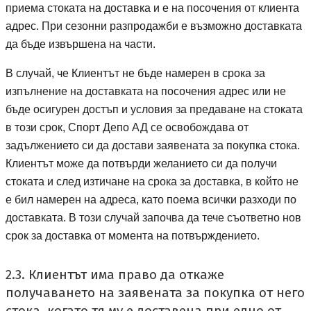
приема стоката на доставка и е на посочения от клиента
адрес. При сезонни разпродажби е възможно доставката
да бъде извършена на части.
В случай, че Клиентът не бъде намерен в срока за
изпълнение на доставката на посочения адрес или не
бъде осигурен достъп и условия за предаване на стоката
Спорт депо А ДЕ
в този срок,
Спорт Депо АД
се освобождава от
задължението си да достави заявената за покупка стока.
Клиентът може да потвърди желанието си да получи
стоката и след изтичане на срока за доставка, в който не
е бил намерен на адреса, като поема всички разходи по
доставката. В този случай започва да тече съответно нов
срок за доставка от момента на потвърждението.
2.3. Клиентът има право да откаже
получаването на заявената за покупка от него
стока, когато тя му е доставена при едно от