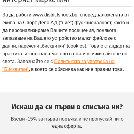
За да работи
www.districtshoes.bg
, според заложената от
Спорт депо А ДЕ
екипа на
Спорт Депо АД
("ние") функционалност, както и
да персонализираме Вашите посещения, понякога
запазваме на Вашето устройство малки файлове с
данни, наречени „бисквитки“ (
cookies
). Това е стандартна
практика, използвана масово в почти всички сайтове по
света. Запознайте се с
Политиката за употреба на
"Бисквитки"
, в която се обяснява как ние правим това.
Искаш да си първи в списъка ни?
Вземи -15% за първа поръчка и не пропускай нито
една оферта.