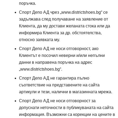
поръчка.
Спорт депо А ДЕ
Спорт Депо АД
чрез „
www.districtshoes.bg
“ се
задължава след получаване на заявление от
Клиента, да му достави желаната стока или да
информира Клиента за др. обстоятелства,
относно заявката му.
Спорт депо А ДЕ
Спорт Депо АД
не носи отговорност, ако
Клиентът е посочил неверни и/или непълни
данни в направена поръчка на адрес
„
www.districtshoes.bg
“.
Спорт депо А ДЕ
Спорт Депо АД
не гарантира пълно
съответствие на представените на сайта
артикули и тези, налични в магазинната мрежа.
Спорт депо А ДЕ
Спорт Депо АД
не носи отговорност за
допуснати неточности в публикуваната на сайта
информация. Възможни са корекции на цените в