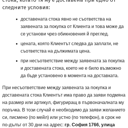
следните условия:
доставената стока явно не съответства на
заявената за покупка от Клиента и това може да
се установи чрез обикновения й преглед.
цената, която Клиентът следва да заплати, не
съответства на дължимата цена.
при несъответствие между заявената за покупка
и доставената стока, което не е било възможно
да бъде установено в момента на доставката.
При несъответствие между заявената за покупка и
доставената стока Клиентът има право да заяви подмяна
на размер или артикул, фигуриращ в първоначалната му
поръчка. В този случай е необходимо да заяви желанието
си, писмено (по мейл) или устно (по телефон), в срок не
пощенски ко
по-дълъг от 30 дни на адрес:
гр. София
1766
, улица