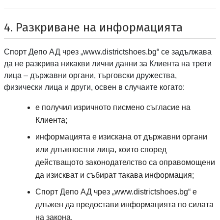
4. Разкриване на информацията
Спорт депо А ДЕ
Спорт Депо АД
чрез „
www.districtshoes.bg
“ се задължава
да не разкрива никакви лични данни за Клиента на трети
лица – държавни органи, търговски дружества,
физически лица и други, освен в случаите когато:
е получил изричното писмено съгласие на
Клиента;
информацията е изискана от държавни органи
или длъжностни лица, които според
действащото законодателство са оправомощени
да изискват и събират такава информация;
Спорт депо А ДЕ
Спорт Депо АД
чрез „
www.districtshoes.bg
“ е
длъжен да предостави информацията по силата
на закона.