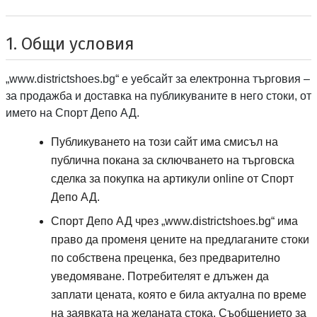
1. Общи условия
„
www.districtshoes.bg
“ е уебсайт за електронна търговия –
за продажба и доставка на публикуваните в него стоки, от
Спорт депо А ДЕ
името на
Спорт Депо АД
.
Публикуването на този сайт има смисъл на
публична покана за сключването на търговска
сделка за покупка на артикули
online
от
Спорт
Спорт депо А ДЕ
Депо АД
.
Спорт депо А ДЕ
Спорт Депо АД
чрез „
www.districtshoes.bg
“ има
право да променя цените на предлаганите стоки
по собствена преценка, без предварително
уведомяване. Потребителят е длъжен да
заплати цената, която е била актуална по време
на заявката на желаната стока. Съобщението за