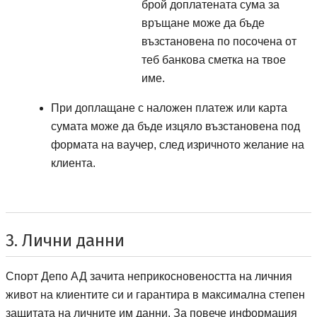
брой доплатената сума за
връщане може да бъде
възстановена по посочена от
теб банкова сметка на твое
име.
При доплащане с наложен платеж или карта
сумата може да бъде изцяло възстановена под
формата на ваучер, след изричното желание на
клиента.
3. Лични данни
Спорт депо А ДЕ
Спорт Депо АД
зачита неприкосновеността на личния
живот на клиентите си и гарантира в максимална степен
защитата на личните им данни. За повече информация