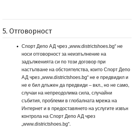
5. Отговорност
Спорт депо А ДЕ
Спорт Депо АД
чрез „
www.districtshoes.bg
“ не
носи отговорност за неизпълнение на
задълженията си по този договор при
настъпване на обстоятелства, които
Спорт Депо
Спорт депо А ДЕ
АД
чрез „
www.districtshoes.bg
“ не е предвидил и
не е бил длъжен да предвиди – вкл., но не само,
случаи на непреодолима сила, случайни
събития, проблеми в глобалната мрежа на
Интернет и в предоставянето на услугите извън
Спорт депо А ДЕ
контрола на
Спорт Депо АД
чрез
„
www.districtshoes.bg
“.