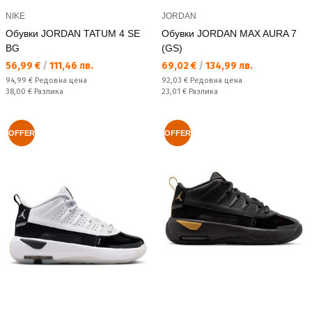
NIKE
JORDAN
Обувки JORDAN TATUM 4 SE
Обувки JORDAN MAX AURA 7
BG
(GS)
Текуща цена:
Текуща цена:
56,99 €
/
111,46 лв.
69,02 €
/
134,99 лв.
Редовна цена:
Редовна цена:
94,99 €
Редовна цена
92,03 €
Редовна цена
Спестявате:
Спестявате:
38,00 €
Разлика
23,01 €
Разлика
OFFER
OFFER