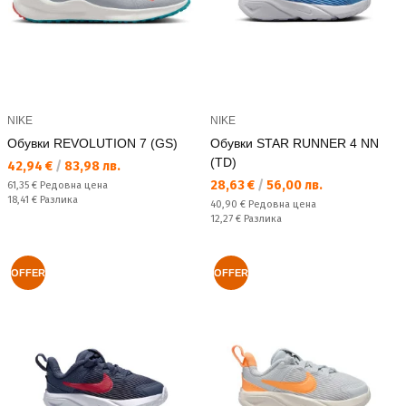
NIKE
NIKE
Обувки REVOLUTION 7 (GS)
Обувки STAR RUNNER 4 NN
(TD)
Текуща цена:
42,94 €
/
83,98 лв.
Текуща цена:
28,63 €
/
56,00 лв.
Редовна цена:
61,35 €
Редовна цена
Спестявате:
18,41 €
Разлика
Редовна цена:
40,90 €
Редовна цена
Спестявате:
12,27 €
Разлика
OFFER
OFFER