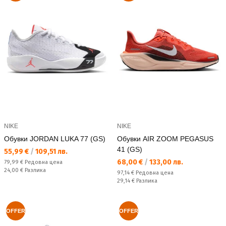
NIKE
NIKE
Обувки JORDAN LUKA 77 (GS)
Обувки AIR ZOOM PEGASUS
41 (GS)
Текуща цена:
55,99 €
/
109,51 лв.
Текуща цена:
68,00 €
/
133,00 лв.
Редовна цена:
79,99 €
Редовна цена
Спестявате:
24,00 €
Разлика
Редовна цена:
97,14 €
Редовна цена
Спестявате:
29,14 €
Разлика
OFFER
OFFER