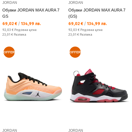
JORDAN
JORDAN
Обувки JORDAN MAX AURA 7
Обувки JORDAN MAX AURA 7
GS
(GS)
Текуща цена:
Текуща цена:
69,02 €
/
134,99 лв.
69,02 €
/
134,99 лв.
Редовна цена:
Редовна цена:
92,03 €
Редовна цена
92,03 €
Редовна цена
Спестявате:
Спестявате:
23,01 €
Разлика
23,01 €
Разлика
OFFER
OFFER
JORDAN
JORDAN