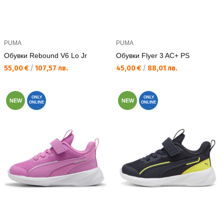
PUMA
PUMA
Обувки Rebound V6 Lo Jr
Обувки Flyer 3 AC+ PS
Текуща цена:
Текуща цена:
55,00 €
/
107,57 лв.
45,00 €
/
88,01 лв.
ONLY
ONLY
NEW
NEW
ONLINE
ONLINE