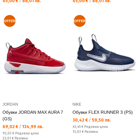
Текуща цена:
Текуща цена:
45,00 €
/
88,01 лв.
45,00 €
/
88,01 лв.
OFFER
OFFER
JORDAN
NIKE
Обувки JORDAN MAX AURA 7
Обувки FLEX RUNNER 3 (PS)
(GS)
Текуща цена:
30,42 €
/
59,50 лв.
Текуща цена:
69,02 €
/
134,99 лв.
Редовна цена:
43,45 €
Редовна цена
Спестявате:
13,03 €
Разлика
Редовна цена:
92,03 €
Редовна цена
Спестявате:
23,01 €
Разлика