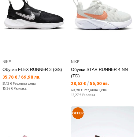
NIKE
NIKE
Обувки FLEX RUNNER 3 (GS)
Обувки STAR RUNNER 4 NN
(TD)
Текуща цена:
35,78 €
/
69,98 лв.
Текуща цена:
28,63 €
/
56,00 лв.
Редовна цена:
51,12 €
Редовна цена
Спестявате:
15,34 €
Разлика
Редовна цена:
40,90 €
Редовна цена
Спестявате:
12,27 €
Разлика
OFFER