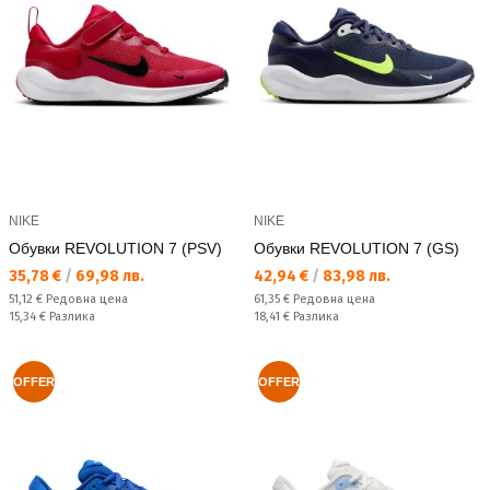
NIKE
NIKE
Обувки REVOLUTION 7 (PSV)
Обувки REVOLUTION 7 (GS)
Текуща цена:
Текуща цена:
35,78 €
/
69,98 лв.
42,94 €
/
83,98 лв.
Редовна цена:
Редовна цена:
51,12 €
Редовна цена
61,35 €
Редовна цена
Спестявате:
Спестявате:
15,34 €
Разлика
18,41 €
Разлика
OFFER
OFFER