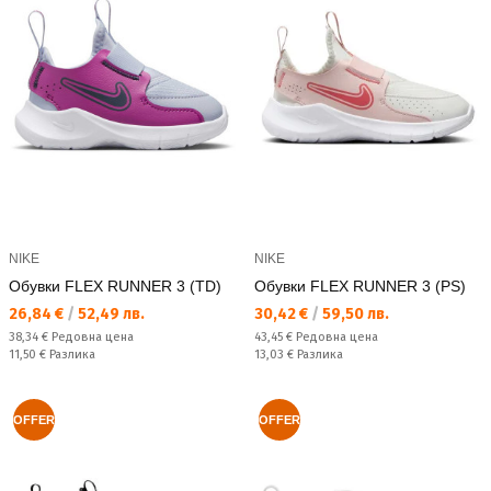
NIKE
NIKE
Обувки FLEX RUNNER 3 (TD)
Обувки FLEX RUNNER 3 (PS)
Текуща цена:
Текуща цена:
26,84 €
/
52,49 лв.
30,42 €
/
59,50 лв.
Редовна цена:
Редовна цена:
38,34 €
Редовна цена
43,45 €
Редовна цена
Спестявате:
Спестявате:
11,50 €
Разлика
13,03 €
Разлика
OFFER
OFFER