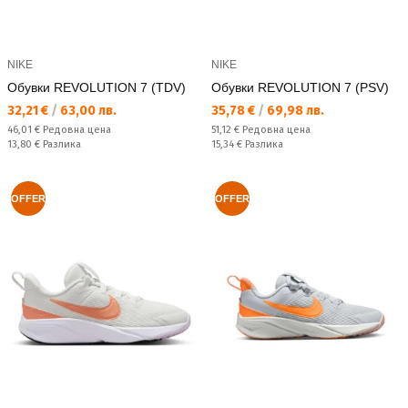
NIKE
NIKE
Обувки REVOLUTION 7 (TDV)
Обувки REVOLUTION 7 (PSV)
Текуща цена:
Текуща цена:
32,21 €
/
63,00 лв.
35,78 €
/
69,98 лв.
Редовна цена:
Редовна цена:
46,01 €
Редовна цена
51,12 €
Редовна цена
Спестявате:
Спестявате:
13,80 €
Разлика
15,34 €
Разлика
OFFER
OFFER