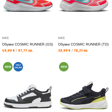
NIKE
NIKE
Обувки COSMIC RUNNER (GS)
Обувки COSMIC RUNNER (TD)
Текуща цена:
Текуща цена:
49,99 €
/
97,77 лв.
39,99 €
/
78,21 лв.
ONLY
NEW
NEW
ONLINE