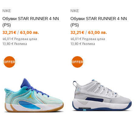
NIKE
NIKE
Обувки STAR RUNNER 4 NN
Обувки STAR RUNNER 4 NN
(PS)
(PS)
Текуща цена:
Текуща цена:
32,21 €
/
63,00 лв.
32,21 €
/
63,00 лв.
Редовна цена:
Редовна цена:
46,01 €
Редовна цена
46,01 €
Редовна цена
Спестявате:
Спестявате:
13,80 €
Разлика
13,80 €
Разлика
OFFER
OFFER