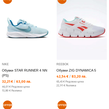
NIKE
REEBOK
Обувки STAR RUNNER 4 NN
Обувки ZIG DYNAMICA 5
(PS)
Текуща цена:
42,54 €
/
83,20 лв.
Текуща цена:
32,21 €
/
63,00 лв.
Редовна цена:
65,45 €
Редовна цена
Спестявате:
22,91 €
Разлика
Редовна цена:
46,01 €
Редовна цена
Спестявате:
13,80 €
Разлика
OFFER
OFFER