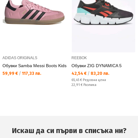
ADIDAS ORIGINALS
REEBOK
Обувки Samba Messi Boots Kids
Обувки ZIG DYNAMICA 5
Текуща цена:
Текуща цена:
59,99 €
/
117,33 лв.
42,54 €
/
83,20 лв.
Редовна цена:
65,45 €
Редовна цена
Спестявате:
22,91 €
Разлика
Искаш да си първи в списъка ни?