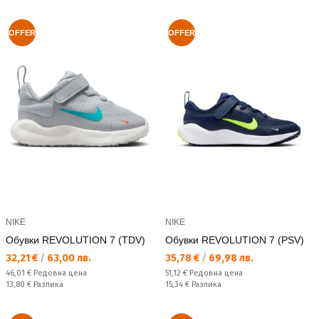
OFFER
OFFER
NIKE
NIKE
Обувки REVOLUTION 7 (TDV)
Обувки REVOLUTION 7 (PSV)
Текуща цена:
Текуща цена:
32,21 €
/
63,00 лв.
35,78 €
/
69,98 лв.
Редовна цена:
Редовна цена:
46,01 €
Редовна цена
51,12 €
Редовна цена
Спестявате:
Спестявате:
13,80 €
Разлика
15,34 €
Разлика