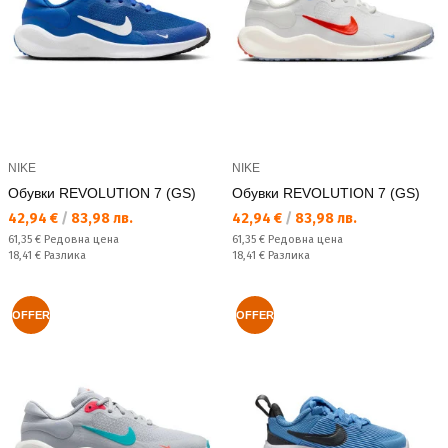
NIKE
NIKE
Обувки REVOLUTION 7 (GS)
Обувки REVOLUTION 7 (GS)
Текуща цена:
Текуща цена:
42,94 €
/
83,98 лв.
42,94 €
/
83,98 лв.
Редовна цена:
Редовна цена:
61,35 €
Редовна цена
61,35 €
Редовна цена
Спестявате:
Спестявате:
18,41 €
Разлика
18,41 €
Разлика
OFFER
OFFER