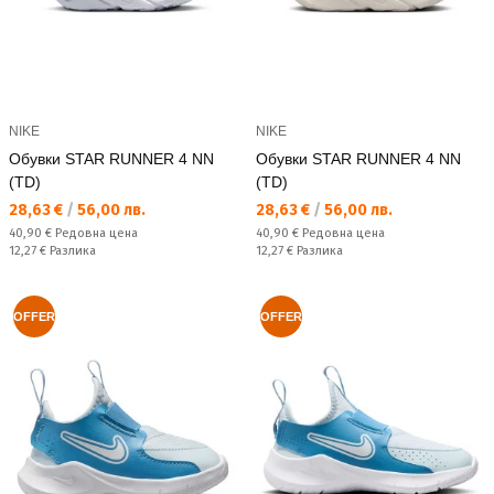
NIKE
NIKE
Обувки STAR RUNNER 4 NN
Обувки STAR RUNNER 4 NN
(TD)
(TD)
Текуща цена:
Текуща цена:
28,63 €
/
56,00 лв.
28,63 €
/
56,00 лв.
Редовна цена:
Редовна цена:
40,90 €
Редовна цена
40,90 €
Редовна цена
Спестявате:
Спестявате:
12,27 €
Разлика
12,27 €
Разлика
OFFER
OFFER