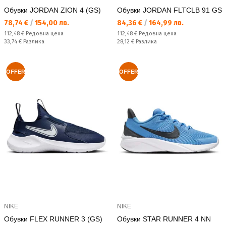
Обувки JORDAN ZION 4 (GS)
Обувки JORDAN FLTCLB 91 GS
Текуща цена:
Текуща цена:
78,74 €
/
154,00 лв.
84,36 €
/
164,99 лв.
Редовна цена:
Редовна цена:
112,48 €
Редовна цена
112,48 €
Редовна цена
Спестявате:
Спестявате:
33,74 €
Разлика
28,12 €
Разлика
OFFER
OFFER
NIKE
NIKE
Обувки FLEX RUNNER 3 (GS)
Обувки STAR RUNNER 4 NN