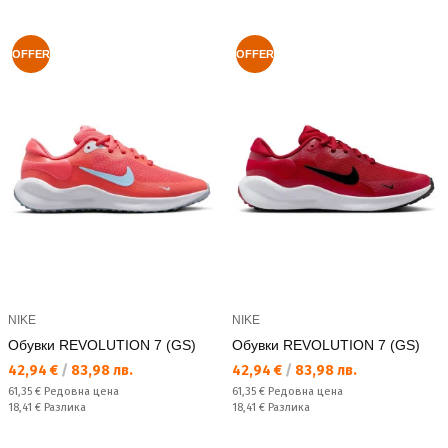
OFFER
OFFER
NIKE
NIKE
Обувки REVOLUTION 7 (GS)
Обувки REVOLUTION 7 (GS)
Текуща цена:
Текуща цена:
42,94 €
/
83,98 лв.
42,94 €
/
83,98 лв.
Редовна цена:
Редовна цена:
61,35 €
Редовна цена
61,35 €
Редовна цена
Спестявате:
Спестявате:
18,41 €
Разлика
18,41 €
Разлика