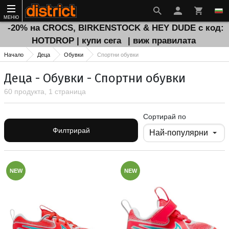
МЕНЮ
-20% на CROCS, BIRKENSTOCK & HEY DUDE с код:
HOTDROP | купи сега
| виж правилата
Начало
Деца
Обувки
Спортни обувки
Деца - Обувки - Спортни обувки
60 продукта, 1 страница
Сортирай по
Филтрирай
NEW
NEW