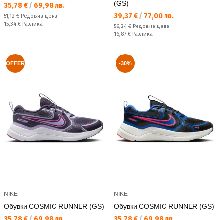
(GS)
Текуща цена:
35,78 €
/
69,98 лв.
Текуща цена:
39,37 €
/
77,00 лв.
Редовна цена:
51,12 €
Редовна цена
Спестявате:
15,34 €
Разлика
Редовна цена:
56,24 €
Редовна цена
Спестявате:
16,87 €
Разлика
OFFER
-30%
NIKE
NIKE
Обувки COSMIC RUNNER (GS)
Обувки COSMIC RUNNER (GS)
Текуща цена:
Текуща цена:
35,78 €
/
69,98 лв.
35,78 €
/
69,98 лв.