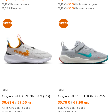
Редовна цена:
51,12 €
Редовна цена
51,12 €
(
-30%
)
Най-добра цена
Спестявате:
Редовна цена:
15,34 €
Разлика
51,12 €
(
-30%
) Редовна цена
OFFER
OFFER
NIKE
NIKE
Обувки FLEX RUNNER 3 (PS)
Обувки REVOLUTION 7 (PSV)
Текуща цена:
Текуща цена:
30,42 €
/
59,50 лв.
35,78 €
/
69,98 лв.
Редовна цена:
Редовна цена:
43,45 €
Редовна цена
51,12 €
Редовна цена
Спестявате:
Спестявате:
13,03 €
Разлика
15,34 €
Разлика