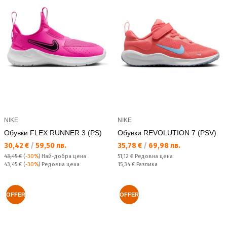
NIKE
NIKE
Обувки FLEX RUNNER 3 (PS)
Обувки REVOLUTION 7 (PSV)
Текуща цена:
Текуща цена:
30,42 €
/
59,50 лв.
35,78 €
/
69,98 лв.
Редовна цена:
43,45 €
(
-30%
)
Най-добра цена
51,12 €
Редовна цена
Редовна цена:
Спестявате:
43,45 €
(
-30%
) Редовна цена
15,34 €
Разлика
OFFER
OFFER