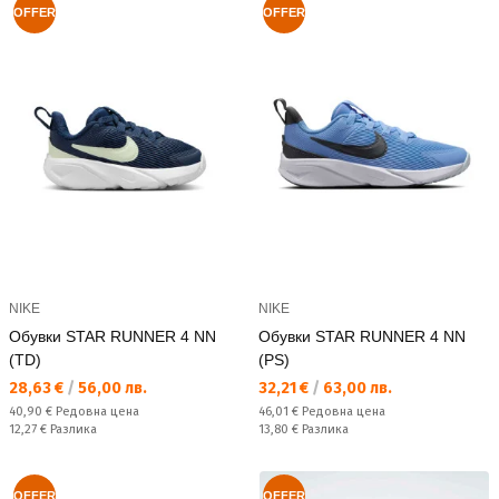
OFFER
OFFER
NIKE
NIKE
Обувки STAR RUNNER 4 NN
Обувки STAR RUNNER 4 NN
(TD)
(PS)
Текуща цена:
Текуща цена:
28,63 €
/
56,00 лв.
32,21 €
/
63,00 лв.
Редовна цена:
Редовна цена:
40,90 €
Редовна цена
46,01 €
Редовна цена
Спестявате:
Спестявате:
12,27 €
Разлика
13,80 €
Разлика
OFFER
OFFER