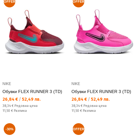
OFFER
OFFER
NIKE
NIKE
Обувки FLEX RUNNER 3 (TD)
Обувки FLEX RUNNER 3 (TD)
Текуща цена:
Текуща цена:
26,84 €
/
52,49 лв.
26,84 €
/
52,49 лв.
Редовна цена:
Редовна цена:
38,34 €
Редовна цена
38,34 €
Редовна цена
Спестявате:
Спестявате:
11,50 €
Разлика
11,50 €
Разлика
-30%
OFFER