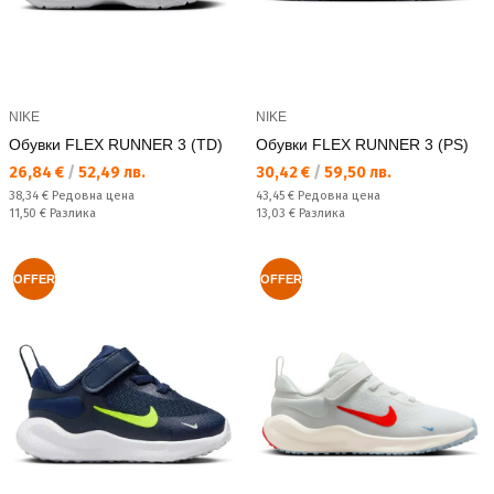
NIKE
NIKE
Обувки FLEX RUNNER 3 (TD)
Обувки FLEX RUNNER 3 (PS)
Текуща цена:
Текуща цена:
26,84 €
/
52,49 лв.
30,42 €
/
59,50 лв.
Редовна цена:
Редовна цена:
38,34 €
Редовна цена
43,45 €
Редовна цена
Спестявате:
Спестявате:
11,50 €
Разлика
13,03 €
Разлика
OFFER
OFFER