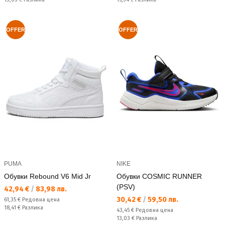
OFFER
OFFER
PUMA
NIKE
Обувки Rebound V6 Mid Jr
Обувки COSMIC RUNNER
(PSV)
Текуща цена:
42,94 €
/
83,98 лв.
Текуща цена:
30,42 €
/
59,50 лв.
Редовна цена:
61,35 €
Редовна цена
Спестявате:
18,41 €
Разлика
Редовна цена:
43,45 €
Редовна цена
Спестявате:
13,03 €
Разлика