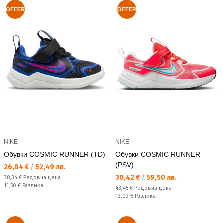
OFFER
OFFER
NIKE
NIKE
Обувки COSMIC RUNNER (TD)
Обувки COSMIC RUNNER
(PSV)
Текуща цена:
26,84 €
/
52,49 лв.
Текуща цена:
30,42 €
/
59,50 лв.
Редовна цена:
38,34 €
Редовна цена
Спестявате:
11,50 €
Разлика
Редовна цена:
43,45 €
Редовна цена
Спестявате:
13,03 €
Разлика