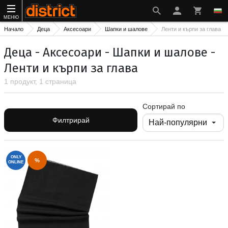
МЕНЮ
Начало
Деца
Аксесоари
Шапки и шалове
Ленти и кърпи за глава
Деца - Аксесоари - Шапки и шалове -
Ленти и кърпи за глава
1 продукт, 1 страница
Сортирай по
Филтрирай
ONLY
%
ONLINE