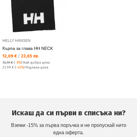
HELLY HANSEN
Кърпа за глава HH NECK
Текуща цена:
12,09 €
/
23,65 лв.
13,19 €
(
-8%
)
Най-добра цена
Редовна цена:
21,99 €
(
-45%
) Редовна цена
Искаш да си първи в списъка ни?
Вземи -15% за първа поръчка и не пропускай нито
една оферта.