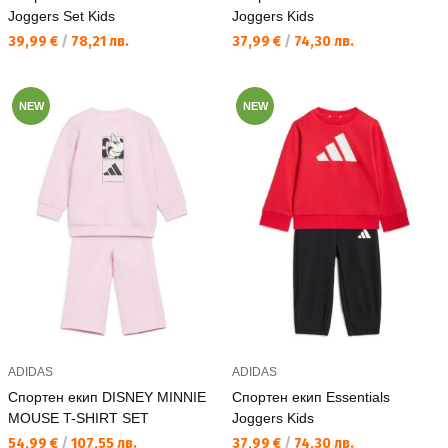
Joggers Set Kids
Joggers Kids
Текуща цена:
Текуща цена:
39,99 €
/
78,21 лв.
37,99 €
/
74,30 лв.
NEW
NEW
ADIDAS
ADIDAS
Спортен екип DISNEY MINNIE
Спортен екип Essentials
MOUSE T-SHIRT SET
Joggers Kids
Текуща цена:
Текуща цена:
54,99 €
/
107,55 лв.
37,99 €
/
74,30 лв.