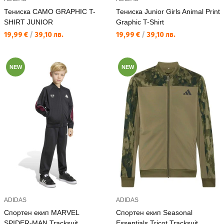
Тениска CAMO GRAPHIC T-
Тениска Junior Girls Animal Print
SHIRT JUNIOR
Graphic T-Shirt
Текуща цена:
Текуща цена:
19,99 €
/
39,10 лв.
19,99 €
/
39,10 лв.
NEW
NEW
ADIDAS
ADIDAS
Спортен екип MARVEL
Спортен екип Seasonal
SPIDER-MAN Tracksuit
Essentials Tricot Tracksuit