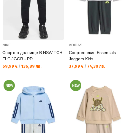
NIKE
ADIDAS
Спортно долнище B NSW TCH
Спортен екип Essentials
FLC JGGR - PD
Joggers Kids
Текуща цена:
Текуща цена:
69,99 €
/
136,89 лв.
37,99 €
/
74,30 лв.
NEW
NEW