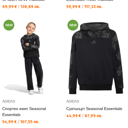
Текуща цена:
Текуща цена:
69,99 €
/
136,89 лв.
59,99 €
/
117,33 лв.
NEW
NEW
ADIDAS
ADIDAS
Спортен екип Seasonal
Суитшърт Seasonal Essentials
Essentials
Текуща цена:
44,99 €
/
87,99 лв.
Текуща цена:
54,99 €
/
107,55 лв.