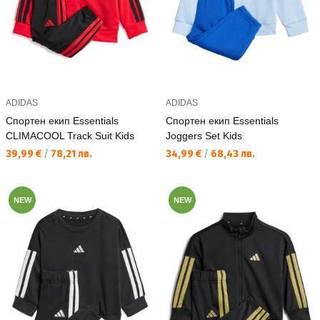
ADIDAS
ADIDAS
Спортен екип Essentials
Спортен екип Essentials
CLIMACOOL Track Suit Kids
Joggers Set Kids
Текуща цена:
Текуща цена:
39,99 €
/
78,21 лв.
34,99 €
/
68,43 лв.
NEW
NEW