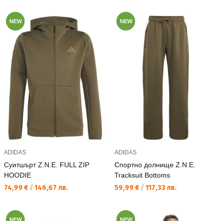
NEW
NEW
ADIDAS
ADIDAS
Суитшърт Z.N.E. FULL ZIP
Спортно долнище Z.N.E.
HOODIE
Tracksuit Bottoms
Текуща цена:
Текуща цена:
74,99 €
/
146,67 лв.
59,99 €
/
117,33 лв.
NEW
NEW