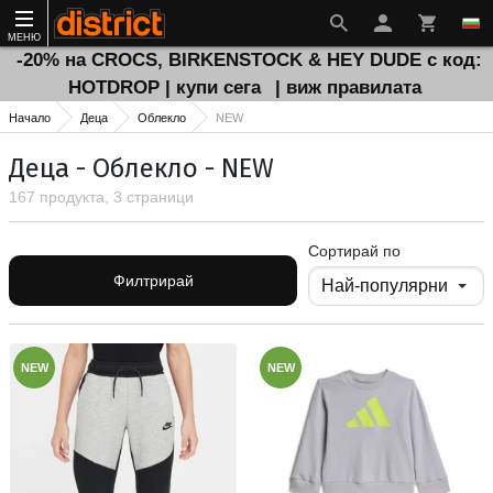
МЕНЮ
-20% на CROCS, BIRKENSTOCK & HEY DUDE с код:
HOTDROP | купи сега
| виж правилата
Начало
Деца
Облекло
NEW
Деца - Облекло - NEW
167 продукта, 3 страници
Сортирай по
Филтрирай
NEW
NEW