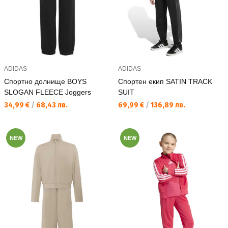
ADIDAS
ADIDAS
Спортно долнище BOYS
Спортен екип SATIN TRACK
SLOGAN FLEECE Joggers
SUIT
Текуща цена:
Текуща цена:
34,99 €
/
68,43 лв.
69,99 €
/
136,89 лв.
NEW
NEW