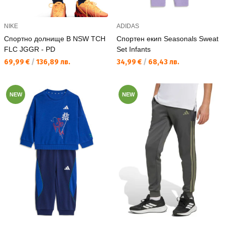
NIKE
ADIDAS
Спортно долнище B NSW TCH
Спортен екип Seasonals Sweat
FLC JGGR - PD
Set Infants
Текуща цена:
Текуща цена:
69,99 €
/
136,89 лв.
34,99 €
/
68,43 лв.
NEW
NEW