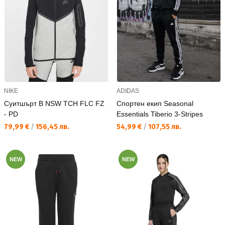
NIKE
ADIDAS
Суитшърт B NSW TCH FLC FZ
Спортен екип Seasonal
- PD
Essentials Tiberio 3-Stripes
Текуща цена:
Текуща цена:
79,99 €
/
156,45 лв.
54,99 €
/
107,55 лв.
NEW
NEW