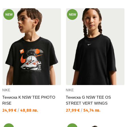
NEW
NEW
NIKE
NIKE
Тениска K NSW TEE PHOTO
Тениска G NSW TEE OS
RISE
STREET VERT WINGS
Текуща цена:
Текуща цена:
24,99 €
/
48,88 лв.
27,99 €
/
54,74 лв.