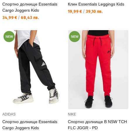
Спортно долнище Essentials
Клин Essentials Leggings Kids
Cargo Joggers Kids
Текуща цена:
19,99 €
/
39,10 лв.
Текуща цена:
34,99 €
/
68,43 лв.
NEW
NEW
ADIDAS
NIKE
Спортно долнище Essentials
Спортно долнище B NSW TCH
Cargo Joggers Kids
FLC JGGR - PD