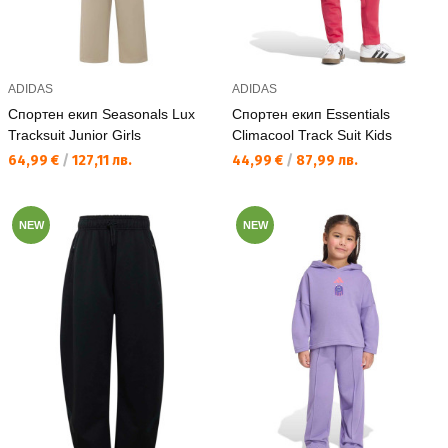
ADIDAS
ADIDAS
Спортен екип Seasonals Lux
Спортен екип Essentials
Tracksuit Junior Girls
Climacool Track Suit Kids
Текуща цена:
Текуща цена:
64,99 €
/
127,11 лв.
44,99 €
/
87,99 лв.
NEW
NEW