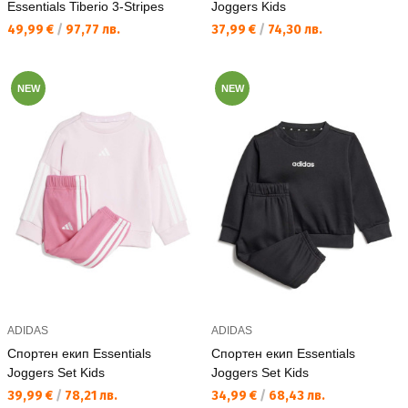
Essentials Tiberio 3-Stripes
Joggers Kids
Текуща цена:
Текуща цена:
49,99 €
/
97,77 лв.
37,99 €
/
74,30 лв.
NEW
NEW
ADIDAS
ADIDAS
Спортен екип Essentials
Спортен екип Essentials
Joggers Set Kids
Joggers Set Kids
Текуща цена:
Текуща цена:
39,99 €
/
78,21 лв.
34,99 €
/
68,43 лв.