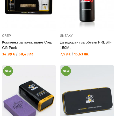
CREP
SNEAKY
Комплект за почистване Crep
Дезодорант за обувки FRESH-
Gift Pack
150ML
Текуща цена:
Текуща цена:
34,99 €
/
68,43 лв.
7,99 €
/
15,63 лв.
NEW
NEW