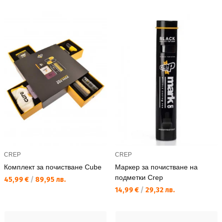
CREP
CREP
Комплект за почистване Cube
Маркер за почистване на
подметки Crep
Текуща цена:
45,99 €
/
89,95 лв.
Текуща цена:
14,99 €
/
29,32 лв.