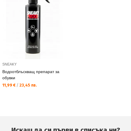
SNEAKY
Водоотблъскващ препарат за
обувки
Текуща цена:
11,99 €
/
23,45 лв.
Искаш да си първи в списъка ни?