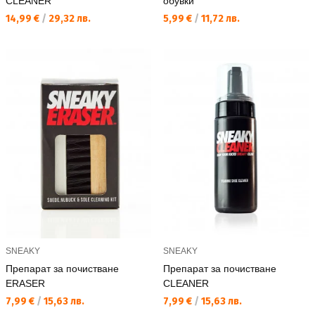
CLEANER
обувки
Текуща цена:
Текуща цена:
14,99 €
/
29,32 лв.
5,99 €
/
11,72 лв.
SNEAKY
SNEAKY
Препарат за почистване
Препарат за почистване
ERASER
CLEANER
Текуща цена:
Текуща цена:
7,99 €
/
15,63 лв.
7,99 €
/
15,63 лв.