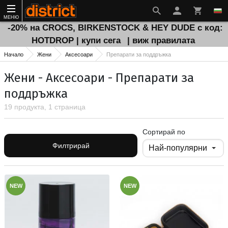
МЕНЮ
-20% на CROCS, BIRKENSTOCK & HEY DUDE с код:
HOTDROP | купи сега
| виж правилата
Начало
Жени
Аксесоари
Препарати за поддръжка
Жени - Аксесоари - Препарати за
поддръжка
19 продукта, 1 страница
Сортирай по
Филтрирай
NEW
NEW