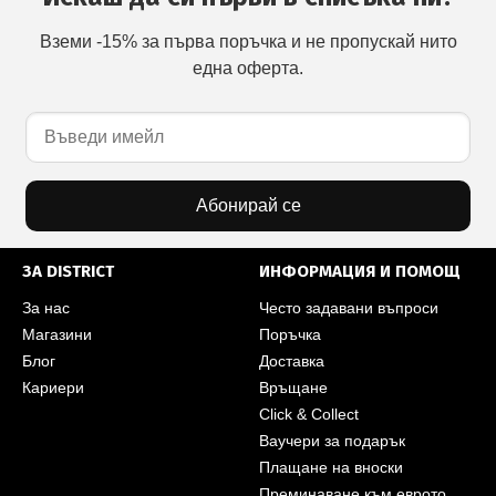
Вземи -15% за първа поръчка и не пропускай нито
една оферта.
Абонирай се
ЗА DISTRICT
ИНФОРМАЦИЯ И ПОМОЩ
За нас
Често задавани въпроси
Магазини
Поръчка
Блог
Доставка
Кариери
Връщане
Click & Collect
Ваучери за подарък
Плащане на вноски
Преминаване към еврото