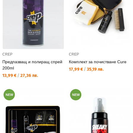
CREP
CREP
Предпазващ и полиращ спрей
Комплект за почистване Cure
200ml
Текуща цена:
17,99 €
/
35,19 лв.
Текуща цена:
13,99 €
/
27,36 лв.
NEW
NEW