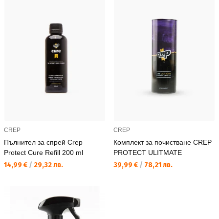
CREP
CREP
Пълнител за спрей Crep
Комплект за почистване CREP
Protect Cure Refill 200 ml
PROTECT ULITMATE
Текуща цена:
Текуща цена:
14,99 €
/
29,32 лв.
39,99 €
/
78,21 лв.