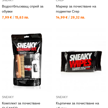
SNEAKY
CREP
Водоотблъскващ спрей за
Маркер за почистване на
обувки
подметки Crep
Текуща цена:
Текуща цена:
7,99 €
/
15,63 лв.
14,99 €
/
29,32 лв.
SNEAKY
SNEAKY
Комплект за почистване
Кърпички за почистване на