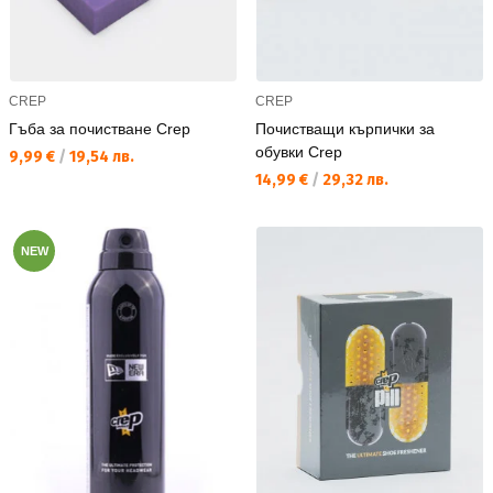
CREP
CREP
Гъба за почистване Crep
Почистващи кърпички за
обувки Crep
Текуща цена:
9,99 €
/
19,54 лв.
Текуща цена:
14,99 €
/
29,32 лв.
NEW