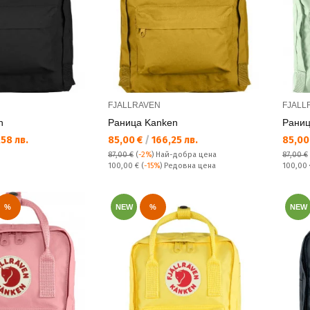
FJALLRAVEN
FJALL
n
Раница Kanken
Раниц
Текуща цена:
Текущ
58 лв.
85,00 €
/
166,25 лв.
85,00
87,00 €
(
-2%
)
Най-добра цена
87,00 €
Редовна цена:
Редовн
100,00 €
(
-15%
) Редовна цена
100,00
%
NEW
%
NEW