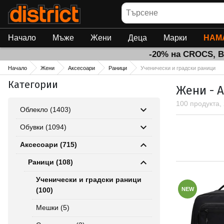
Търсене
Начало
Мъже
Жени
Деца
Марки
НАМ
-20% на CROCS, 
Начало
Жени
Аксесоари
Раници
Ученически и градски раници
Категории
Жени - А
100 продукта,
Облекло (1403)
Обувки (1094)
Аксесоари (715)
Раници (108)
Ученически и градски раници
(100)
NEW
Мешки (5)