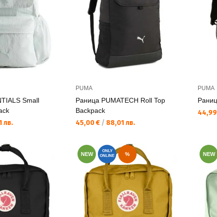
PUMA
PUMA
TIALS Small
Раница PUMATECH Roll Top
Раниц
ack
Backpack
Текущ
44,99
Текуща цена:
 лв.
45,00 €
/
88,01 лв.
ONLY
NEW
%
NEW
ONLINE