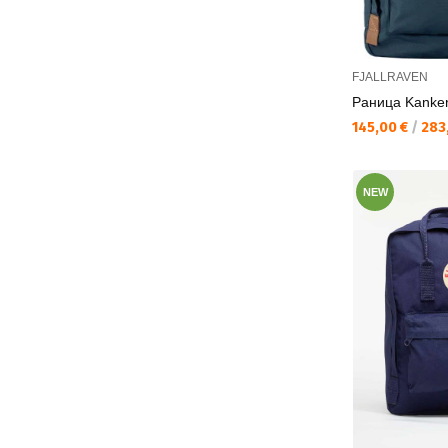
FJALLRAVEN
Раница Kanke
Текуща цена:
145,00 €
/
283,
NEW