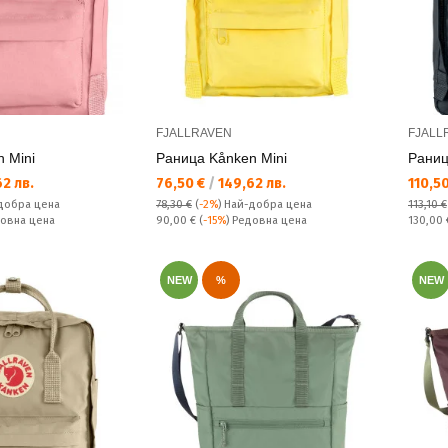
FJALLRAVEN
FJALL
 Mini
Раница Kånken Mini
Раниц
Текуща цена:
Текущ
2 лв.
76,50 €
/
149,62 лв.
110,5
добра цена
78,30 €
(
-2%
)
Най-добра цена
113,10 €
Редовна цена:
Редовн
довна цена
90,00 €
(
-15%
) Редовна цена
130,00
NEW
%
NEW