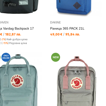
RAVEN
DAKINE
а Vardag Backpack 17
Раница 365 PACK 21L
а цена:
Текуща цена:
 €
/
182,87 лв.
49,00 €
/
95,84 лв.
(
-2%
)
Най-добра цена
а цена:
 €
(
-15%
) Редовна цена
ONLY
NEW
ONLINE