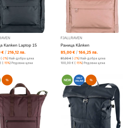
RAVEN
FJALLRAVEN
а Kanken Laptop 15
Раница Kånken
а цена:
Текуща цена:
0 €
/
216,12 лв.
85,00 €
/
166,25 лв.
(
-2%
)
Най-добра цена
87,00 €
(
-2%
)
Най-добра цена
а цена:
Редовна цена:
 €
(
-15%
) Редовна цена
100,00 €
(
-15%
) Редовна цена
ONLY
%
NEW
%
ONLINE