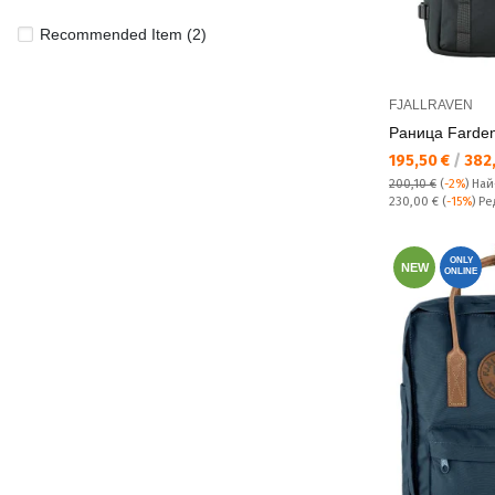
Recommended Item (2)
FJALLRAVEN
Раница Farden
Текуща цена:
195,50 €
/
382,
200,10 €
(
-2%
)
Най
Редовна цена:
230,00 €
(
-15%
) Р
ONLY
NEW
ONLINE