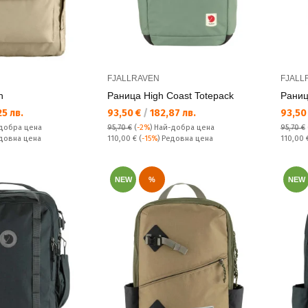
FJALLRAVEN
FJALL
n
Раница High Coast Totepack
Раниц
Текуща цена:
Текущ
5 лв.
93,50 €
/
182,87 лв.
93,50
добра цена
95,70 €
(
-2%
)
Най-добра цена
95,70 €
Редовна цена:
Редовн
едовна цена
110,00 €
(
-15%
) Редовна цена
110,00
NEW
%
NEW