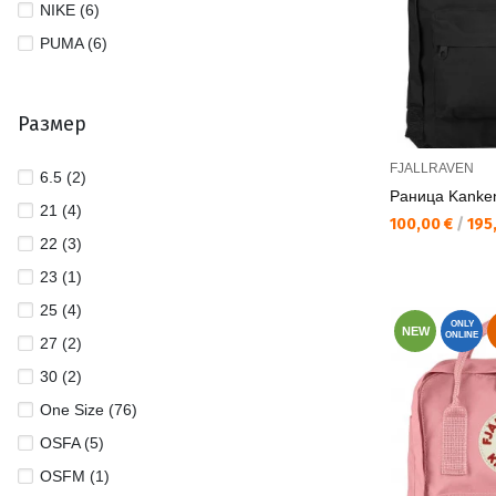
NIKE (6)
PUMA (6)
Размер
FJALLRAVEN
6.5 (2)
Раница Kanke
21 (4)
Текуща цена:
100,00 €
/
195,
22 (3)
23 (1)
25 (4)
ONLY
NEW
ONLINE
27 (2)
30 (2)
One Size (76)
OSFA (5)
OSFM (1)