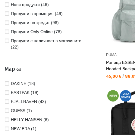
Нови продукти (46)
Продукти в промоция (49)
Продукти на кредит (96)
Продукти Only Online (78)
Продукти с наличност в магазините
(22)
PUMA
Раница ESSEN
Марка
Hooded Backp
Текуща цена:
45,00 €
/
88,01
DAKINE (18)
EASTPAK (19)
ONLY
NEW
ONLINE
FJALLRAVEN (43)
GUESS (1)
HELLY HANSEN (6)
NEW ERA (1)