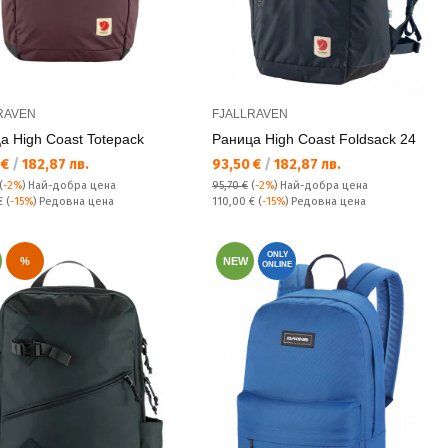
RAVEN
FJALLRAVEN
а High Coast Totepack
Раница High Coast Foldsack 24
а цена:
Текуща цена:
 €
/
182,87 лв.
93,50 €
/
182,87 лв.
(
-2%
)
Най-добра цена
95,70 €
(
-2%
)
Най-добра цена
а цена:
Редовна цена:
 €
(
-15%
) Редовна цена
110,00 €
(
-15%
) Редовна цена
ONLY
%
NEW
ONLINE