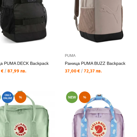
PUMA
а PUMA DECK Backpack
Раница PUMA BUZZ Backpack
а цена:
Текуща цена:
 €
/
87,99 лв.
37,00 €
/
72,37 лв.
ONLY
%
NEW
%
ONLINE