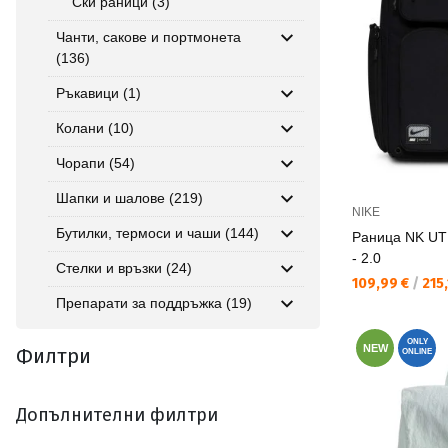
Ски раници (3)
Чанти, сакове и портмонета
(136)
Ръкавици (1)
Колани (10)
Чорапи (54)
Шапки и шалове (219)
NIKE
Бутилки, термоси и чаши (144)
Раница NK UT
- 2.0
Стелки и връзки (24)
Текуща цена:
109,99 €
/
215,
Препарати за поддръжка (19)
ONLY
NEW
Филтри
ONLINE
Допълнителни филтри