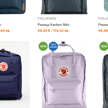
FJALLRAVEN
FJALL
n
Раница Kanken Mini
Раниц
Текуща цена:
Текущ
60 лв.
90,00 €
/
176,02 лв.
90,00
ONLY
NEW
NEW
ONLINE