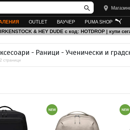
Магазин
АЛЕНИЯ
OUTLET
ВАУЧЕР
PUMA SHOP
BIRKENSTOCK & HEY DUDE с код: HOTDROP | купи сег
ксесоари - Раници - Ученически и град
 2 страници
NEW
NEW