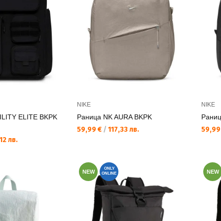
NIKE
NIKE
ILITY ELITE BKPK
Раница NK AURA BKPK
Раниц
Текуща цена:
Текущ
59,99 €
/
117,33 лв.
59,99
12 лв.
ONLY
NEW
NEW
ONLINE