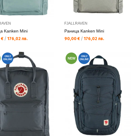
RAVEN
FJALLRAVEN
а Kаnken Mini
Раница Kanken Mini
а цена:
Текуща цена:
 €
/
176,02 лв.
90,00 €
/
176,02 лв.
ONLY
ONLY
NEW
ONLINE
ONLINE