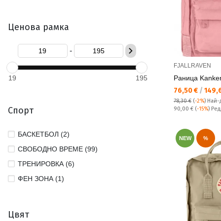
Ценова рамка
-
FJALLRAVEN
19
195
Раница Kanken
Текуща цена:
76,50 €
/
149,6
78,30 €
(
-2%
)
Най-
Спорт
Редовна цена:
90,00 €
(
-15%
) Ре
БАСКЕТБОЛ (2)
NEW
%
СВОБОДНО ВРЕМЕ (99)
ТРЕНИРОВКА (6)
ФЕН ЗОНА (1)
Цвят