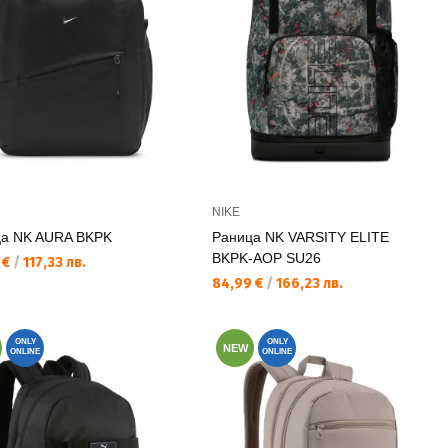
NIKE
а NK AURA BKPK
Раница NK VARSITY ELITE
BKPK-AOP SU26
а цена:
 €
/
117,33 лв.
Текуща цена:
84,99 €
/
166,23 лв.
ONLY
ONLY
NEW
ONLINE
ONLINE