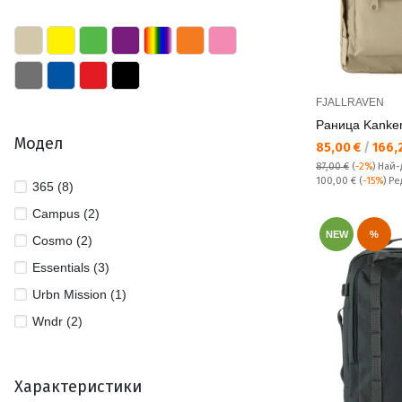
FJALLRAVEN
Раница Kanke
Модел
Текуща цена:
85,00 €
/
166,2
87,00 €
(
-2%
)
Най-
Редовна цена:
100,00 €
(
-15%
) Р
365 (8)
Campus (2)
NEW
%
Cosmo (2)
Essentials (3)
Urbn Mission (1)
Wndr (2)
Характеристики