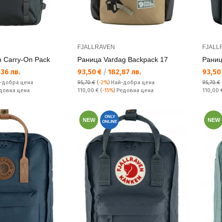
FJALLRAVEN
FJALL
 Carry-On Pack
Раница Vardag Backpack 17
Раниц
Текуща цена:
Текущ
36 лв.
93,50 €
/
182,87 лв.
93,50
-добра цена
95,70 €
(
-2%
)
Най-добра цена
95,70 €
Редовна цена:
Редовн
едовна цена
110,00 €
(
-15%
) Редовна цена
110,00
ONLY
NEW
NEW
ONLINE