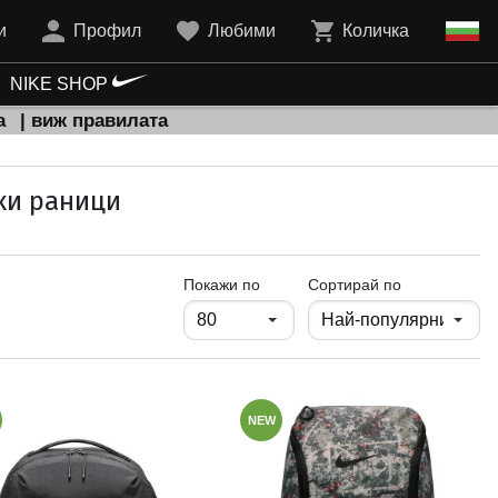
и
Профил
Любими
Количка
NIKE SHOP
а
| виж правилата
ски раници
продукти на страница
Покажи по
Сортирай по
NEW