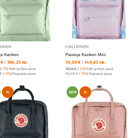
RAVEN
FJALLRAVEN
а Kanken
Раница Kanken Mini
а цена:
Текуща цена:
 €
/
166,25 лв.
76,50 €
/
149,62 лв.
(
-2%
)
Най-добра цена
78,30 €
(
-2%
)
Най-добра цена
а цена:
Редовна цена:
 €
(
-15%
) Редовна цена
90,00 €
(
-15%
) Редовна цена
%
NEW
%