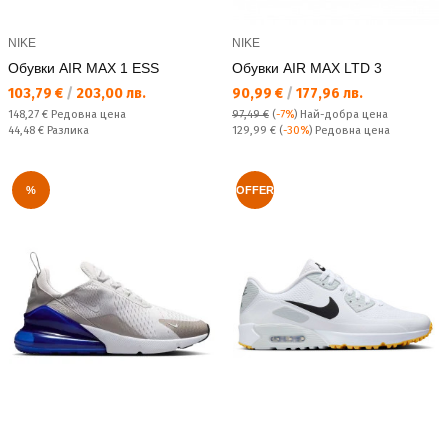
NIKE
NIKE
Обувки AIR MAX 1 ESS
Обувки AIR MAX LTD 3
Текуща цена:
Текуща цена:
103,79 €
/
203,00 лв.
90,99 €
/
177,96 лв.
Редовна цена:
148,27 €
Редовна цена
97,49 €
(
-7%
)
Най-добра цена
Спестявате:
Редовна цена:
44,48 €
Разлика
129,99 €
(
-30%
) Редовна цена
%
OFFER