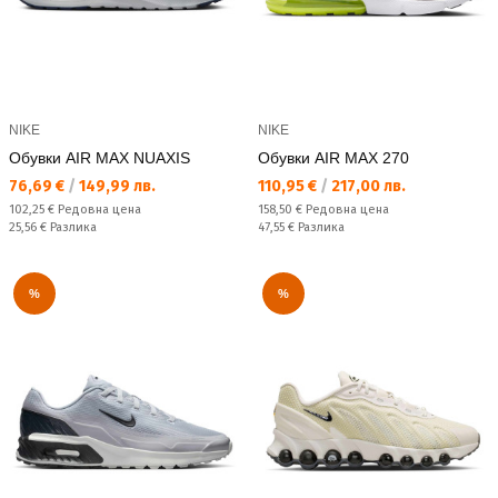
NIKE
NIKE
Обувки AIR MAX NUAXIS
Обувки AIR MAX 270
Текуща цена:
Текуща цена:
76,69 €
/
149,99 лв.
110,95 €
/
217,00 лв.
Редовна цена:
Редовна цена:
102,25 €
Редовна цена
158,50 €
Редовна цена
Спестявате:
Спестявате:
25,56 €
Разлика
47,55 €
Разлика
%
%