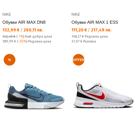
NIKE
NIKE
Обувки AIR MAX DN8
Обувки AIR MAX 1 ESS
Текуща цена:
Текуща цена:
132,99 €
/
260,11 лв.
111,20 €
/
217,49 лв.
Редовна цена:
142,49 €
(
-7%
)
Най-добра цена
148,27 €
Редовна цена
Редовна цена:
Спестявате:
189,99 €
(
-30%
) Редовна цена
37,07 €
Разлика
%
OFFER