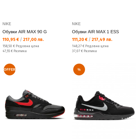
NIKE
NIKE
Обувки AIR MAX 90 G
Обувки AIR MAX 1 ESS
Текуща цена:
Текуща цена:
110,95 €
/
217,00 лв.
111,20 €
/
217,49 лв.
Редовна цена:
Редовна цена:
158,50 €
Редовна цена
148,27 €
Редовна цена
Спестявате:
Спестявате:
47,55 €
Разлика
37,07 €
Разлика
OFFER
%