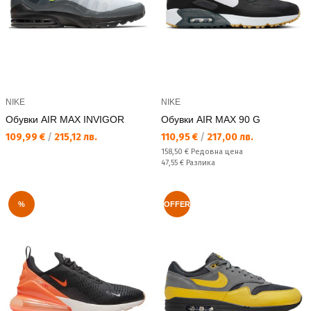
NIKE
NIKE
Обувки AIR MAX INVIGOR
Обувки AIR MAX 90 G
Текуща цена:
Текуща цена:
109,99 €
/
215,12 лв.
110,95 €
/
217,00 лв.
Редовна цена:
158,50 €
Редовна цена
Спестявате:
47,55 €
Разлика
%
OFFER