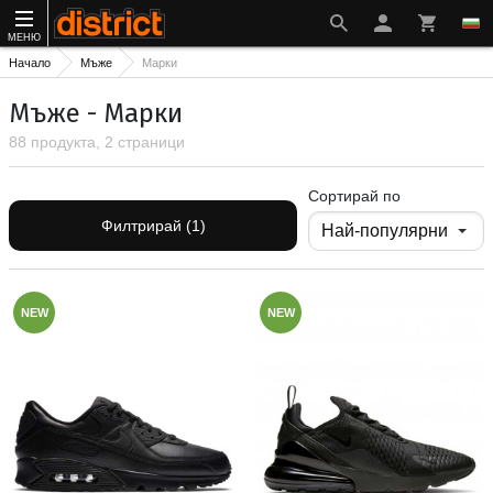
МЕНЮ
Начало
Мъже
Марки
Мъже - Марки
88 продукта, 2 страници
Сортирай по
Филтрирай (1)
NEW
NEW