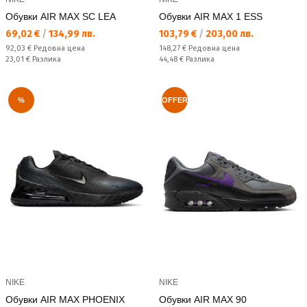
Обувки AIR MAX SC LEA
Обувки AIR MAX 1 ESS
Текуща цена:
Текуща цена:
69,02 €
/
134,99 лв.
103,79 €
/
203,00 лв.
Редовна цена:
Редовна цена:
92,03 €
Редовна цена
148,27 €
Редовна цена
Спестявате:
Спестявате:
23,01 €
Разлика
44,48 €
Разлика
%
OFFER
NIKE
NIKE
Обувки AIR MAX PHOENIX
Обувки AIR MAX 90