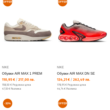
OFFER
OFFER
NIKE
NIKE
Обувки AIR MAX 1 PREM
Обувки AIR MAX DN SE
Текуща цена:
Текуща цена:
110,95 €
/
217,00 лв.
134,21 €
/
262,49 лв.
Редовна цена:
Редовна цена:
158,50 €
Редовна цена
178,95 €
Редовна цена
Спестявате:
Спестявате:
47,55 €
Разлика
44,74 €
Разлика
-30%
OFFER