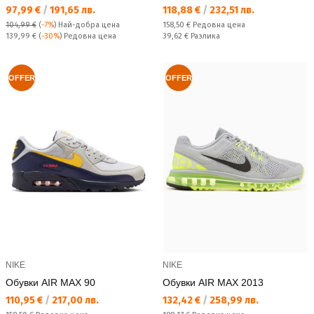
Текуща цена:
Текуща цена:
97,99 €
/
191,65 лв.
118,88 €
/
232,51 лв.
Редовна цена:
104,99 €
(
-7%
)
Най-добра цена
158,50 €
Редовна цена
Редовна цена:
Спестявате:
139,99 €
(
-30%
) Редовна цена
39,62 €
Разлика
OFFER
OFFER
NIKE
NIKE
Обувки AIR MAX 90
Обувки AIR MAX 2013
Текуща цена:
Текуща цена:
110,95 €
/
217,00 лв.
132,42 €
/
258,99 лв.