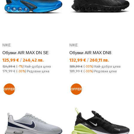
NIKE
NIKE
Обувки AIR MAX DN SE
Обувки AIR MAX DN8
Текуща цена:
Текуща цена:
125,99 €
/
246,42 лв.
132,99 €
/
260,11 лв.
134,99 €
(
-7%
)
Най-добра цена
189,99 €
(
-30%
)
Най-добра цена
Редовна цена:
Редовна цена:
179,99 €
(
-30%
) Редовна цена
189,99 €
(
-30%
) Редовна цена
OFFER
OFFER