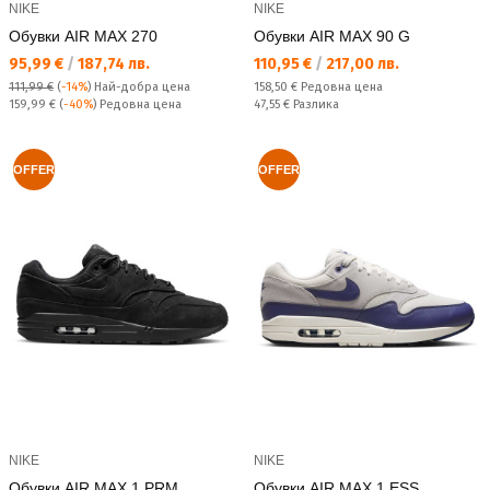
NIKE
NIKE
Обувки AIR MAX 270
Обувки AIR MAX 90 G
Текуща цена:
Текуща цена:
95,99 €
/
187,74 лв.
110,95 €
/
217,00 лв.
Редовна цена:
111,99 €
(
-14%
)
Най-добра цена
158,50 €
Редовна цена
Редовна цена:
Спестявате:
159,99 €
(
-40%
) Редовна цена
47,55 €
Разлика
OFFER
OFFER
NIKE
NIKE
Обувки AIR MAX 1 PRM
Обувки AIR MAX 1 ESS