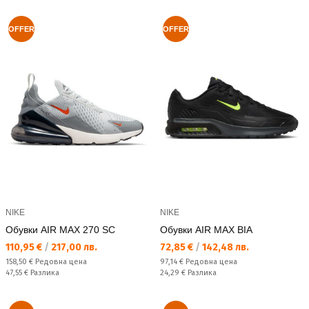
OFFER
OFFER
NIKE
NIKE
Обувки AIR MAX 270 SC
Обувки AIR MAX BIA
Текуща цена:
Текуща цена:
110,95 €
/
217,00 лв.
72,85 €
/
142,48 лв.
Редовна цена:
Редовна цена:
158,50 €
Редовна цена
97,14 €
Редовна цена
Спестявате:
Спестявате:
47,55 €
Разлика
24,29 €
Разлика