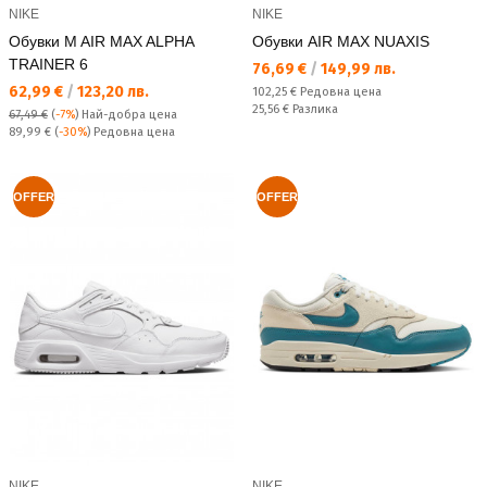
NIKE
NIKE
Обувки M AIR MAX ALPHA
Обувки AIR MAX NUAXIS
TRAINER 6
Текуща цена:
76,69 €
/
149,99 лв.
Текуща цена:
62,99 €
/
123,20 лв.
Редовна цена:
102,25 €
Редовна цена
Спестявате:
25,56 €
Разлика
67,49 €
(
-7%
)
Най-добра цена
Редовна цена:
89,99 €
(
-30%
) Редовна цена
OFFER
OFFER
NIKE
NIKE