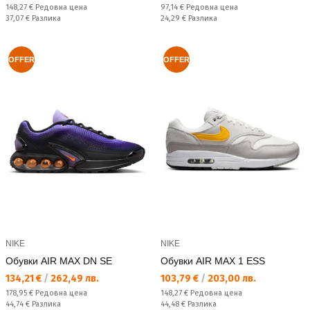
Редовна цена:
Редовна цена:
148,27 €
Редовна цена
97,14 €
Редовна цена
Спестявате:
Спестявате:
37,07 €
Разлика
24,29 €
Разлика
OFFER
OFFER
NIKE
NIKE
Обувки AIR MAX DN SE
Обувки AIR MAX 1 ESS
Текуща цена:
Текуща цена:
134,21 €
/
262,49 лв.
103,79 €
/
203,00 лв.
Редовна цена:
Редовна цена:
178,95 €
Редовна цена
148,27 €
Редовна цена
Спестявате:
Спестявате:
44,74 €
Разлика
44,48 €
Разлика