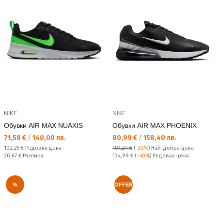
NIKE
NIKE
Обувки AIR MAX NUAXIS
Обувки AIR MAX PHOENIX
Текуща цена:
Текуща цена:
71,58 €
/
140,00 лв.
80,99 €
/
158,40 лв.
Редовна цена:
102,25 €
Редовна цена
101,24 €
(
-20%
)
Най-добра цена
Спестявате:
Редовна цена:
30,67 €
Разлика
134,99 €
(
-40%
) Редовна цена
%
OFFER