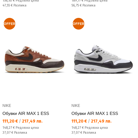
Редовна цена:
Редовна цена:
158,50 €
Редовна цена
189,17 €
Редовна цена
Спестявате:
Спестявате:
47,55 €
Разлика
56,75 €
Разлика
OFFER
OFFER
NIKE
NIKE
Обувки AIR MAX 1 ESS
Обувки AIR MAX 1 ESS
Текуща цена:
Текуща цена:
111,20 €
/
217,49 лв.
111,20 €
/
217,49 лв.
Редовна цена:
Редовна цена:
148,27 €
Редовна цена
148,27 €
Редовна цена
Спестявате:
Спестявате:
37,07 €
Разлика
37,07 €
Разлика