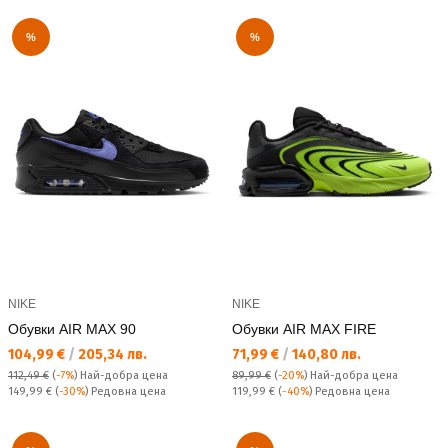
%
%
NIKE
NIKE
Обувки AIR MAX 90
Обувки AIR MAX FIRE
Текуща цена:
Текуща цена:
104,99 €
/
205,34 лв.
71,99 €
/
140,80 лв.
112,49 €
(
-7%
)
Най-добра цена
89,99 €
(
-20%
)
Най-добра цена
Редовна цена:
Редовна цена:
149,99 €
(
-30%
) Редовна цена
119,99 €
(
-40%
) Редовна цена