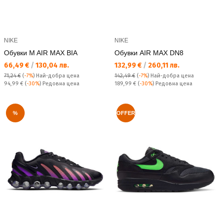
NIKE
NIKE
Обувки M AIR MAX BIA
Обувки AIR MAX DN8
Текуща цена:
Текуща цена:
66,49 €
/
130,04 лв.
132,99 €
/
260,11 лв.
71,24 €
(
-7%
)
Най-добра цена
142,49 €
(
-7%
)
Най-добра цена
Редовна цена:
Редовна цена:
94,99 €
(
-30%
) Редовна цена
189,99 €
(
-30%
) Редовна цена
%
OFFER