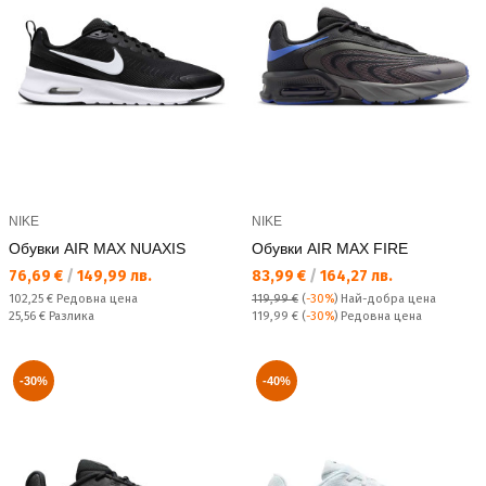
NIKE
NIKE
Обувки AIR MAX NUAXIS
Обувки AIR MAX FIRE
Текуща цена:
Текуща цена:
76,69 €
/
149,99 лв.
83,99 €
/
164,27 лв.
Редовна цена:
102,25 €
Редовна цена
119,99 €
(
-30%
)
Най-добра цена
Спестявате:
Редовна цена:
25,56 €
Разлика
119,99 €
(
-30%
) Редовна цена
-30%
-40%