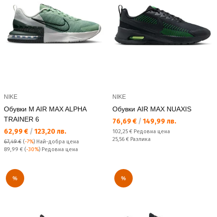
NIKE
NIKE
Обувки M AIR MAX ALPHA
Обувки AIR MAX NUAXIS
TRAINER 6
Текуща цена:
76,69 €
/
149,99 лв.
Текуща цена:
62,99 €
/
123,20 лв.
Редовна цена:
102,25 €
Редовна цена
Спестявате:
25,56 €
Разлика
67,49 €
(
-7%
)
Най-добра цена
Редовна цена:
89,99 €
(
-30%
) Редовна цена
%
%