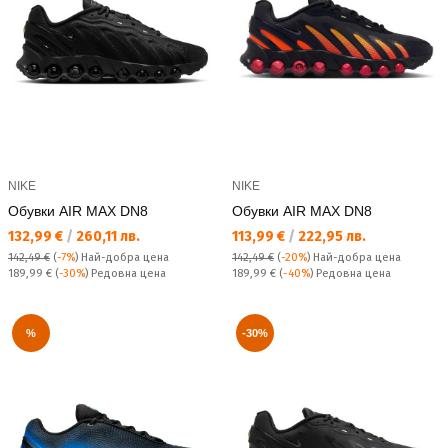
NIKE
NIKE
Обувки AIR MAX DN8
Обувки AIR MAX DN8
Текуща цена:
Текуща цена:
132,99 €
/
260,11 лв.
113,99 €
/
222,95 лв.
142,49 €
(
-7%
)
Най-добра цена
142,49 €
(
-20%
)
Най-добра цена
Редовна цена:
Редовна цена:
189,99 €
(
-30%
) Редовна цена
189,99 €
(
-40%
) Редовна цена
%
-30%