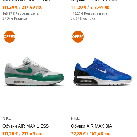
Текуща цена:
Текуща цена:
111,20 €
/
217,49 лв.
111,20 €
/
217,49 лв.
Редовна цена:
Редовна цена:
148,27 €
Редовна цена
148,27 €
Редовна цена
Спестявате:
Спестявате:
37,07 €
Разлика
37,07 €
Разлика
OFFER
OFFER
NIKE
NIKE
Обувки AIR MAX 1 ESS
Обувки AIR MAX BIA
Текуща цена:
Текуща цена:
111,20 €
/
217,49 лв.
72,85 €
/
142,48 лв.