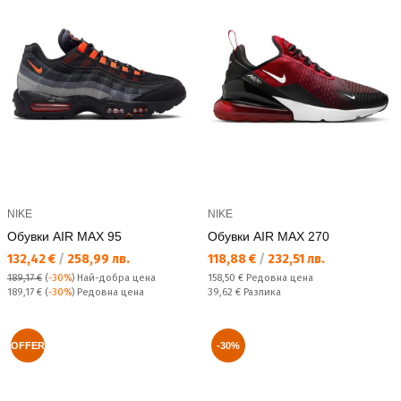
NIKE
NIKE
Обувки AIR MAX 95
Обувки AIR MAX 270
Текуща цена:
Текуща цена:
132,42 €
/
258,99 лв.
118,88 €
/
232,51 лв.
Редовна цена:
189,17 €
(
-30%
)
Най-добра цена
158,50 €
Редовна цена
Редовна цена:
Спестявате:
189,17 €
(
-30%
) Редовна цена
39,62 €
Разлика
OFFER
-30%