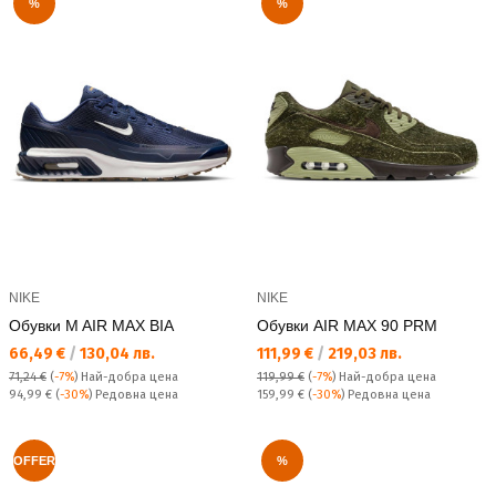
%
%
NIKE
NIKE
Обувки M AIR MAX BIA
Обувки AIR MAX 90 PRM
Текуща цена:
Текуща цена:
66,49 €
/
130,04 лв.
111,99 €
/
219,03 лв.
71,24 €
(
-7%
)
Най-добра цена
119,99 €
(
-7%
)
Най-добра цена
Редовна цена:
Редовна цена:
94,99 €
(
-30%
) Редовна цена
159,99 €
(
-30%
) Редовна цена
OFFER
%