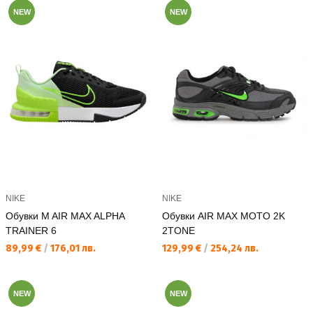
NEW
NEW
NIKE
NIKE
Обувки M AIR MAX ALPHA
Обувки AIR MAX MOTO 2K
TRAINER 6
2TONE
Текуща цена:
Текуща цена:
89,99 €
/
176,01 лв.
129,99 €
/
254,24 лв.
NEW
NEW