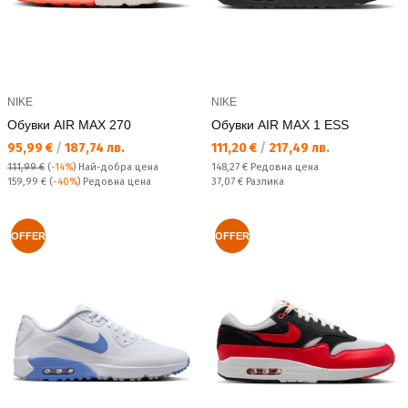
NIKE
NIKE
Обувки AIR MAX 270
Обувки AIR MAX 1 ESS
Текуща цена:
Текуща цена:
95,99 €
/
187,74 лв.
111,20 €
/
217,49 лв.
Редовна цена:
111,99 €
(
-14%
)
Най-добра цена
148,27 €
Редовна цена
Редовна цена:
Спестявате:
159,99 €
(
-40%
) Редовна цена
37,07 €
Разлика
OFFER
OFFER