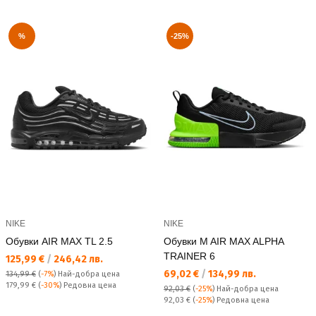
%
-25%
NIKE
NIKE
Обувки AIR MAX TL 2.5
Обувки M AIR MAX ALPHA
TRAINER 6
Текуща цена:
125,99 €
/
246,42 лв.
Текуща цена:
69,02 €
/
134,99 лв.
134,99 €
(
-7%
)
Най-добра цена
Редовна цена:
179,99 €
(
-30%
) Редовна цена
92,03 €
(
-25%
)
Най-добра цена
Редовна цена:
92,03 €
(
-25%
) Редовна цена