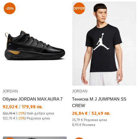
-25%
OFFER
JORDAN
JORDAN
Обувки JORDAN MAX AURA 7
Тениска M J JUMPMAN SS
CREW
Текуща цена:
92,02 €
/
179,98 лв.
Текуща цена:
26,84 €
/
52,49 лв.
122,70 €
(
-25%
)
Най-добра цена
Редовна цена:
122,70 €
(
-25%
) Редовна цена
Редовна цена:
35,79 €
Редовна цена
Спестявате:
8,95 €
Разлика