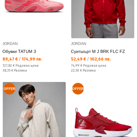
JORDAN
JORDAN
Обувки TATUM 3
Суитшърт M J BRK FLC FZ
Текуща цена:
Текуща цена:
89,47 €
/
174,99 лв.
52,49 €
/
102,66 лв.
Редовна цена:
Редовна цена:
127,82 €
Редовна цена
74,99 €
Редовна цена
Спестявате:
Спестявате:
38,35 €
Разлика
22,50 €
Разлика
OFFER
OFFER