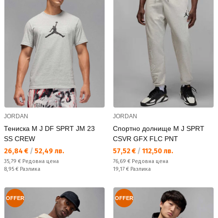
JORDAN
JORDAN
Тениска M J DF SPRT JM 23
Спортно долнище M J SPRT
SS CREW
CSVR GFX FLC PNT
Текуща цена:
Текуща цена:
26,84 €
/
52,49 лв.
57,52 €
/
112,50 лв.
Редовна цена:
Редовна цена:
35,79 €
Редовна цена
76,69 €
Редовна цена
Спестявате:
Спестявате:
8,95 €
Разлика
19,17 €
Разлика
OFFER
OFFER