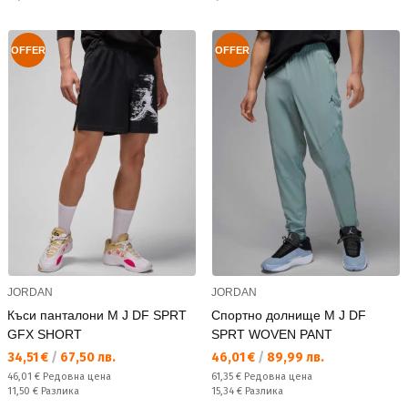
OFFER
OFFER
JORDAN
JORDAN
Къси панталони M J DF SPRT
Спортно долнище M J DF
GFX SHORT
SPRT WOVEN PANT
Текуща цена:
Текуща цена:
34,51 €
/
67,50 лв.
46,01 €
/
89,99 лв.
Редовна цена:
Редовна цена:
46,01 €
Редовна цена
61,35 €
Редовна цена
Спестявате:
Спестявате:
11,50 €
Разлика
15,34 €
Разлика