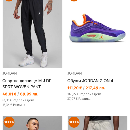
JORDAN
JORDAN
Спортно долнище M J DF
Обувки JORDAN ZION 4
SPRT WOVEN PANT
Текуща цена:
111,20 €
/
217,49 лв.
Текуща цена:
46,01 €
/
89,99 лв.
Редовна цена:
148,27 €
Редовна цена
Спестявате:
37,07 €
Разлика
Редовна цена:
61,35 €
Редовна цена
Спестявате:
15,34 €
Разлика
OFFER
OFFER