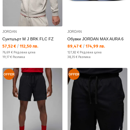
JORDAN
JORDAN
Суитшърт M J BRK FLC FZ
Обувки JORDAN MAX AURA 6
Текуща цена:
Текуща цена:
57,52 €
/
112,50 лв.
89,47 €
/
174,99 лв.
Редовна цена:
Редовна цена:
76,69 €
Редовна цена
127,82 €
Редовна цена
Спестявате:
Спестявате:
19,17 €
Разлика
38,35 €
Разлика
OFFER
OFFER