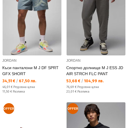
JORDAN
JORDAN
Къси панталони M J DF SPRT
Спортно долнище M J ESS JD
GFX SHORT
AIR STRCH FLC PANT
Текуща цена:
Текуща цена:
34,51 €
/
67,50 лв.
53,68 €
/
104,99 лв.
Редовна цена:
Редовна цена:
46,01 €
Редовна цена
76,69 €
Редовна цена
Спестявате:
Спестявате:
11,50 €
Разлика
23,01 €
Разлика
OFFER
OFFER