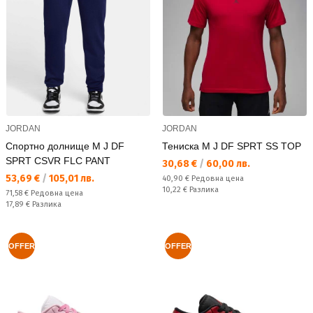
JORDAN
JORDAN
Спортно долнище M J DF
Тениска M J DF SPRT SS TOP
SPRT CSVR FLC PANT
Текуща цена:
30,68 €
/
60,00 лв.
Текуща цена:
53,69 €
/
105,01 лв.
Редовна цена:
40,90 €
Редовна цена
Спестявате:
10,22 €
Разлика
Редовна цена:
71,58 €
Редовна цена
Спестявате:
17,89 €
Разлика
OFFER
OFFER