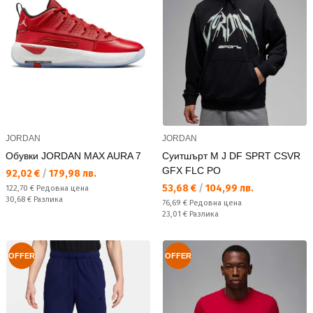
JORDAN
JORDAN
Обувки JORDAN MAX AURA 7
Суитшърт M J DF SPRT CSVR
GFX FLC PO
Текуща цена:
92,02 €
/
179,98 лв.
Текуща цена:
53,68 €
/
104,99 лв.
Редовна цена:
122,70 €
Редовна цена
Спестявате:
30,68 €
Разлика
Редовна цена:
76,69 €
Редовна цена
Спестявате:
23,01 €
Разлика
OFFER
OFFER