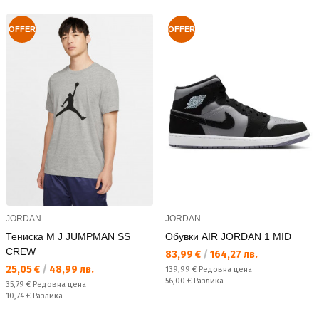
OFFER
OFFER
JORDAN
JORDAN
Тениска M J JUMPMAN SS
Обувки AIR JORDAN 1 MID
CREW
Текуща цена:
83,99 €
/
164,27 лв.
Текуща цена:
25,05 €
/
48,99 лв.
Редовна цена:
139,99 €
Редовна цена
Спестявате:
56,00 €
Разлика
Редовна цена:
35,79 €
Редовна цена
Спестявате:
10,74 €
Разлика