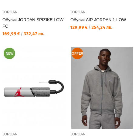
JORDAN
JORDAN
Обувки JORDAN SPIZIKE LOW
Обувки AIR JORDAN 1 LOW
FC
Текуща цена:
129,99 €
/
254,24 лв.
Текуща цена:
169,99 €
/
332,47 лв.
NEW
OFFER
JORDAN
JORDAN