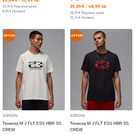
26,84 €
/
52,49 лв.
Текуща цена:
25,05 €
/
48,99 лв.
Редовна цена:
35,79 €
Редовна цена
Спестявате:
8,95 €
Разлика
Редовна цена:
35,79 €
Редовна цена
Спестявате:
10,74 €
Разлика
OFFER
OFFER
JORDAN
JORDAN
Тениска M J FLT ESS HBR SS
Тениска M J FLT ESS HBR SS
CREW
CREW