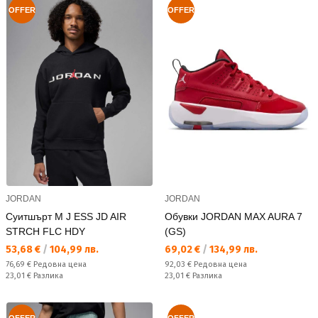
OFFER
OFFER
JORDAN
JORDAN
Суитшърт M J ESS JD AIR
Обувки JORDAN MAX AURA 7
STRCH FLC HDY
(GS)
Текуща цена:
Текуща цена:
53,68 €
/
104,99 лв.
69,02 €
/
134,99 лв.
Редовна цена:
Редовна цена:
76,69 €
Редовна цена
92,03 €
Редовна цена
Спестявате:
Спестявате:
23,01 €
Разлика
23,01 €
Разлика
OFFER
OFFER