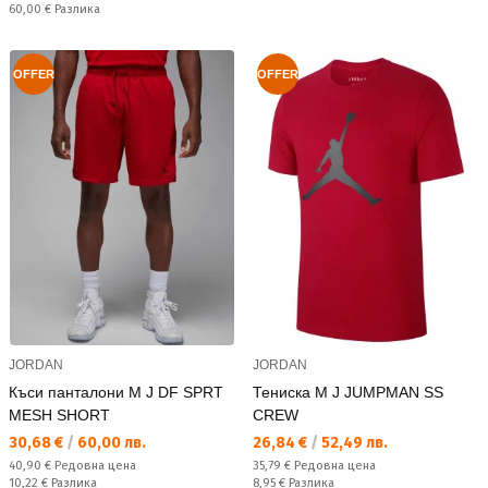
Спестявате:
60,00 €
Разлика
OFFER
OFFER
JORDAN
JORDAN
Къси панталони M J DF SPRT
Тениска M J JUMPMAN SS
MESH SHORT
CREW
Текуща цена:
Текуща цена:
30,68 €
/
60,00 лв.
26,84 €
/
52,49 лв.
Редовна цена:
Редовна цена:
40,90 €
Редовна цена
35,79 €
Редовна цена
Спестявате:
Спестявате:
10,22 €
Разлика
8,95 €
Разлика