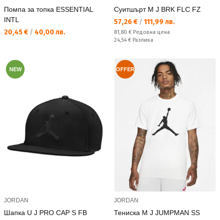
Помпа за топка ESSENTIAL
Суитшърт M J BRK FLC FZ
INTL
Текуща цена:
57,26 €
/
111,99 лв.
Текуща цена:
20,45 €
/
40,00 лв.
Редовна цена:
81,80 €
Редовна цена
Спестявате:
24,54 €
Разлика
NEW
OFFER
JORDAN
JORDAN
Шапка U J PRO CAP S FB
Тениска M J JUMPMAN SS