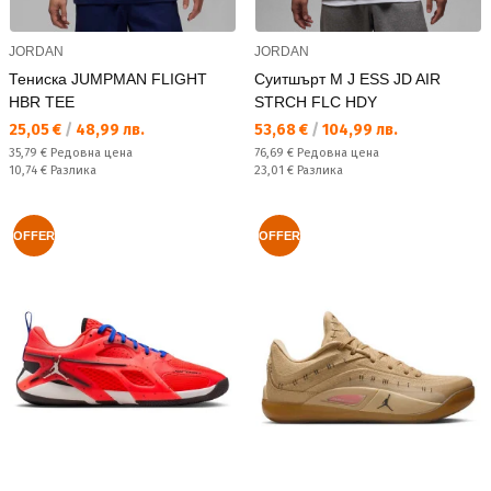
JORDAN
JORDAN
Тениска JUMPMAN FLIGHT
Суитшърт M J ESS JD AIR
HBR TEE
STRCH FLC HDY
Текуща цена:
Текуща цена:
25,05 €
/
48,99 лв.
53,68 €
/
104,99 лв.
Редовна цена:
Редовна цена:
35,79 €
Редовна цена
76,69 €
Редовна цена
Спестявате:
Спестявате:
10,74 €
Разлика
23,01 €
Разлика
OFFER
OFFER