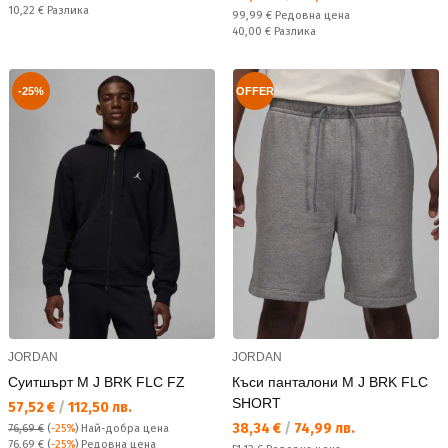
Спестявате:
10,22 €
Разлика
Редовна цена:
99,99 €
Редовна цена
Спестявате:
40,00 €
Разлика
-25%
OFFER
JORDAN
JORDAN
Суитшърт M J BRK FLC FZ
Къси панталони M J BRK FLC
SHORT
Текуща цена:
57,52 €
/
112,50 лв.
Текуща цена:
38,34 €
/
74,99 лв.
76,69 €
(
-25%
)
Най-добра цена
Редовна цена:
76,69 €
(
-25%
) Редовна цена