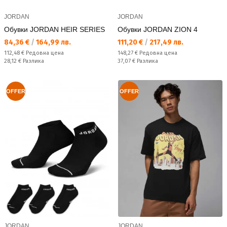
JORDAN
JORDAN
Обувки JORDAN HEIR SERIES
Обувки JORDAN ZION 4
Текуща цена:
Текуща цена:
84,36 €
/
164,99 лв.
111,20 €
/
217,49 лв.
Редовна цена:
Редовна цена:
112,48 €
Редовна цена
148,27 €
Редовна цена
Спестявате:
Спестявате:
28,12 €
Разлика
37,07 €
Разлика
OFFER
OFFER
JORDAN
JORDAN