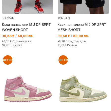
JORDAN
JORDAN
Къси панталони M J DF SPRT
Къси панталони M J DF SPRT
WOVEN SHORT
MESH SHORT
Текуща цена:
Текуща цена:
30,68 €
/
60,00 лв.
30,68 €
/
60,00 лв.
Редовна цена:
Редовна цена:
40,90 €
Редовна цена
40,90 €
Редовна цена
Спестявате:
Спестявате:
10,22 €
Разлика
10,22 €
Разлика
OFFER
OFFER