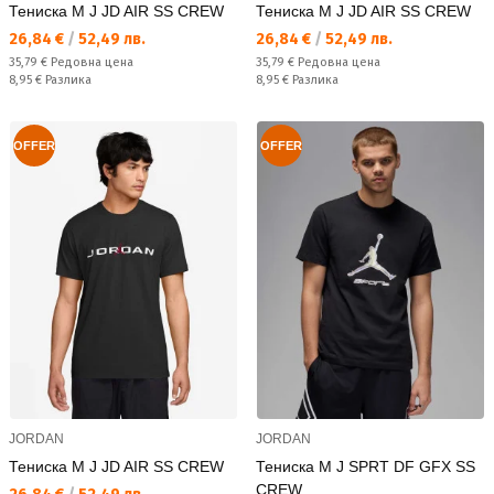
Тениска M J JD AIR SS CREW
Тениска M J JD AIR SS CREW
Текуща цена:
Текуща цена:
26,84 €
/
52,49 лв.
26,84 €
/
52,49 лв.
Редовна цена:
Редовна цена:
35,79 €
Редовна цена
35,79 €
Редовна цена
Спестявате:
Спестявате:
8,95 €
Разлика
8,95 €
Разлика
OFFER
OFFER
JORDAN
JORDAN
Тениска M J JD AIR SS CREW
Тениска M J SPRT DF GFX SS
CREW
Текуща цена: