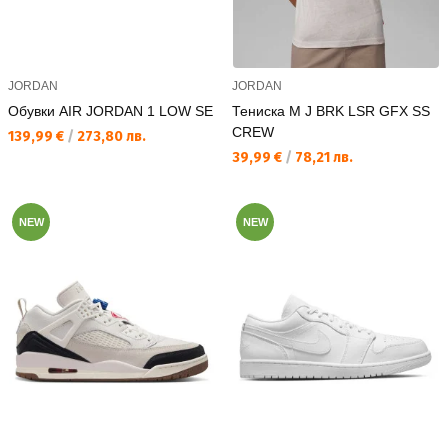
JORDAN
JORDAN
Обувки AIR JORDAN 1 LOW SE
Тениска M J BRK LSR GFX SS
CREW
Текуща цена:
139,99 €
/
273,80 лв.
Текуща цена:
39,99 €
/
78,21 лв.
NEW
NEW