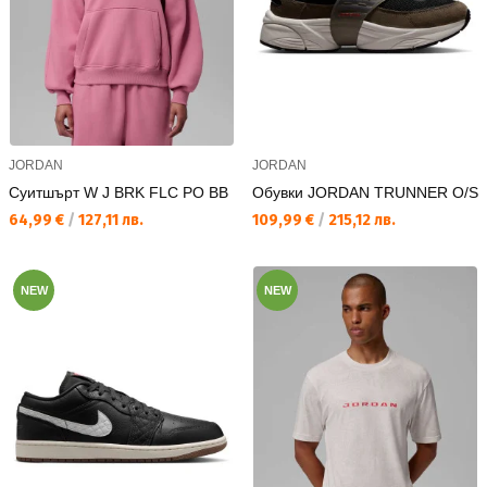
JORDAN
JORDAN
Суитшърт W J BRK FLC PO BB
Обувки JORDAN TRUNNER O/S
Текуща цена:
Текуща цена:
64,99 €
/
127,11 лв.
109,99 €
/
215,12 лв.
NEW
NEW