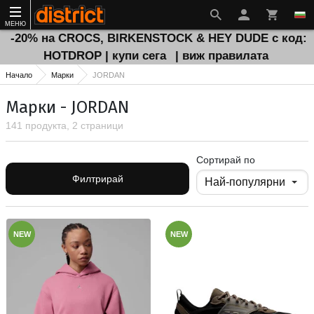
МЕНЮ
-20% на CROCS, BIRKENSTOCK & HEY DUDE с код:
HOTDROP | купи сега
| виж правилата
Начало
Марки
JORDAN
Марки - JORDAN
141 продукта, 2 страници
Сортирай по
Филтрирай
NEW
NEW