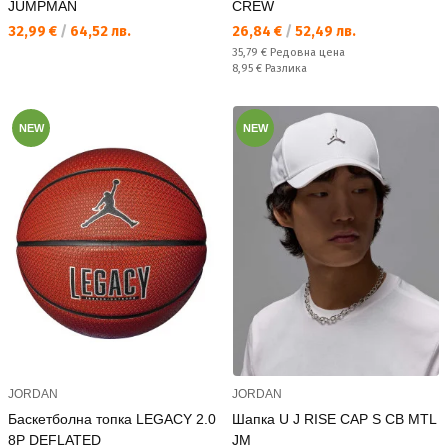
JUMPMAN
CREW
Текуща цена:
Текуща цена:
32,99 €
/
64,52 лв.
26,84 €
/
52,49 лв.
Редовна цена:
35,79 €
Редовна цена
Спестявате:
8,95 €
Разлика
NEW
NEW
JORDAN
JORDAN
Баскетболна топка LEGACY 2.0
Шапка U J RISE CAP S CB MTL
8P DEFLATED
JM