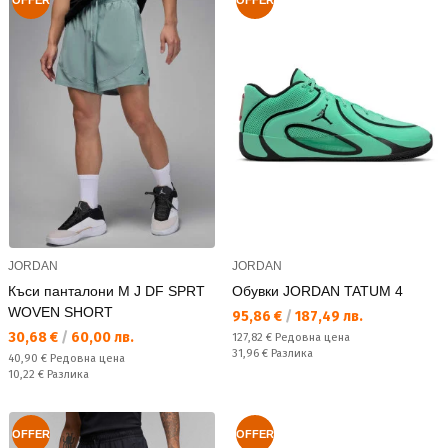
JORDAN
JORDAN
Къси панталони M J DF SPRT
Обувки JORDAN TATUM 4
WOVEN SHORT
Текуща цена:
95,86 €
/
187,49 лв.
Текуща цена:
30,68 €
/
60,00 лв.
Редовна цена:
127,82 €
Редовна цена
Спестявате:
31,96 €
Разлика
Редовна цена:
40,90 €
Редовна цена
Спестявате:
10,22 €
Разлика
OFFER
OFFER