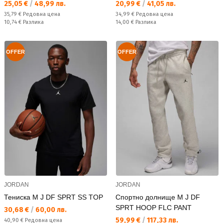
Текуща цена:
Текуща цена:
25,05 €
/
48,99 лв.
20,99 €
/
41,05 лв.
Редовна цена:
Редовна цена:
35,79 €
Редовна цена
34,99 €
Редовна цена
Спестявате:
Спестявате:
10,74 €
Разлика
14,00 €
Разлика
OFFER
OFFER
JORDAN
JORDAN
Тениска M J DF SPRT SS TOP
Спортно долнище M J DF
SPRT HOOP FLC PANT
Текуща цена:
30,68 €
/
60,00 лв.
Текуща цена:
59,99 €
/
117,33 лв.
Редовна цена:
40,90 €
Редовна цена