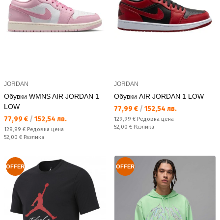
JORDAN
JORDAN
Обувки WMNS AIR JORDAN 1
Обувки AIR JORDAN 1 LOW
LOW
Текуща цена:
77,99 €
/
152,54 лв.
Текуща цена:
77,99 €
/
152,54 лв.
Редовна цена:
129,99 €
Редовна цена
Спестявате:
52,00 €
Разлика
Редовна цена:
129,99 €
Редовна цена
Спестявате:
52,00 €
Разлика
OFFER
OFFER