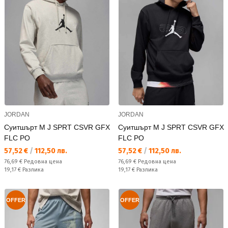
JORDAN
JORDAN
Суитшърт M J SPRT CSVR GFX
Суитшърт M J SPRT CSVR GFX
FLC PO
FLC PO
Текуща цена:
Текуща цена:
57,52 €
/
112,50 лв.
57,52 €
/
112,50 лв.
Редовна цена:
Редовна цена:
76,69 €
Редовна цена
76,69 €
Редовна цена
Спестявате:
Спестявате:
19,17 €
Разлика
19,17 €
Разлика
OFFER
OFFER