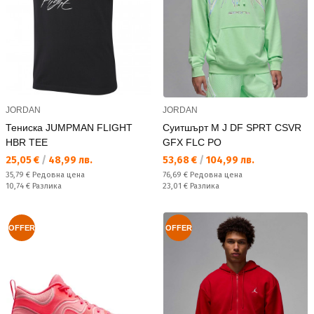
JORDAN
JORDAN
Тениска JUMPMAN FLIGHT
Суитшърт M J DF SPRT CSVR
HBR TEE
GFX FLC PO
Текуща цена:
Текуща цена:
25,05 €
/
48,99 лв.
53,68 €
/
104,99 лв.
Редовна цена:
Редовна цена:
35,79 €
Редовна цена
76,69 €
Редовна цена
Спестявате:
Спестявате:
10,74 €
Разлика
23,01 €
Разлика
OFFER
OFFER