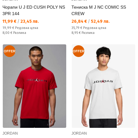
Чорапи U J ED CUSH POLY NS
Тениска M J NC COMIC SS
3PR 144
CREW
Текуща цена:
Текуща цена:
11,99 €
/
23,45 лв.
26,84 €
/
52,49 лв.
Редовна цена:
Редовна цена:
19,99 €
Редовна цена
35,79 €
Редовна цена
Спестявате:
Спестявате:
8,00 €
Разлика
8,95 €
Разлика
OFFER
OFFER
JORDAN
JORDAN