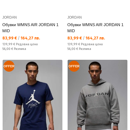
JORDAN
JORDAN
Обувки WMNS AIR JORDAN 1
Обувки WMNS AIR JORDAN 1
MID
MID
Текуща цена:
Текуща цена:
83,99 €
/
164,27 лв.
83,99 €
/
164,27 лв.
Редовна цена:
Редовна цена:
139,99 €
Редовна цена
139,99 €
Редовна цена
Спестявате:
Спестявате:
56,00 €
Разлика
56,00 €
Разлика
OFFER
OFFER