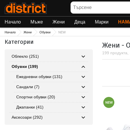
Търсене
Начало
Мъже
Жени
Деца
Марки
НАМ
Начало
Жени
Обувки
NEW
Категории
Жени - 
199 продукта,
Облекло (251)
Обувки (199)
Ежедневни обувки (131)
Сандали (7)
Спортни обувки (20)
NEW
Джапанки (41)
Аксесоари (292)