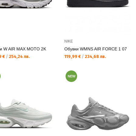
NIKE
и W AIR MAX MOTO 2K
Обувки WMNS AIR FORCE 1 07
а цена:
Текуща цена:
9 €
/
254,24 лв.
119,99 €
/
234,68 лв.
NEW