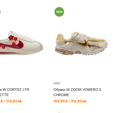
NEW
NIKE
ки W CORTEZ LTR
Обувки W ZOOM VOMERO 5
ETTE
CHROME
а цена:
Текуща цена:
 €
/
176,01 лв.
159,99 €
/
312,91 лв.