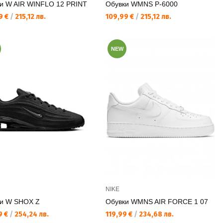
и W AIR WINFLO 12 PRINT
Обувки WMNS P-6000
а цена:
Текуща цена:
9 €
/
215,12 лв.
109,99 €
/
215,12 лв.
NEW
NIKE
и W SHOX Z
Обувки WMNS AIR FORCE 1 07
а цена:
Текуща цена:
9 €
/
254,24 лв.
119,99 €
/
234,68 лв.