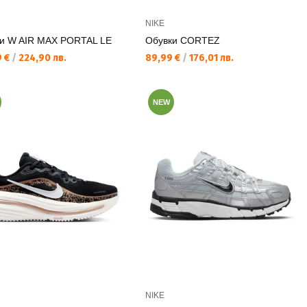
NIKE
и W AIR MAX PORTAL LE
Обувки CORTEZ
а цена:
Текуща цена:
9 €
/
224,90 лв.
89,99 €
/
176,01 лв.
NEW
NIKE