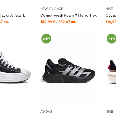
NEW BALANCE
NIKE
aylor All Star L
Обувки Fresh Foam X Hierro Trek
Обувк
Текуща цена:
Текущ
7 лв.
169,99 €
/
332,47 лв.
114,9
NEW
NEW
ADIDAS
NIKE