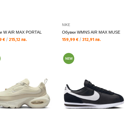
NIKE
и W AIR MAX PORTAL
Обувки WMNS AIR MAX MUSE
а цена:
Текуща цена:
9 €
/
215,12 лв.
159,99 €
/
312,91 лв.
NEW