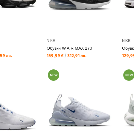
NIKE
NIKE
Обувки W AIR MAX 270
Обувк
Текуща цена:
Текущ
59 лв.
159,99 €
/
312,91 лв.
129,9
NEW
NEW