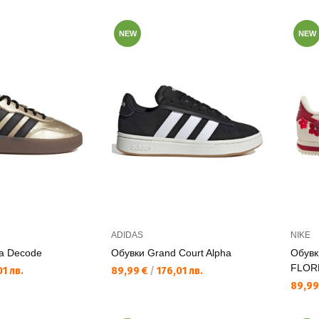
NEW
NEW
ADIDAS
NIKE
a Decode
Обувки Grand Court Alpha
Обув
FLOR
Текуща цена:
1 лв.
89,99 €
/
176,01 лв.
Текущ
89,99