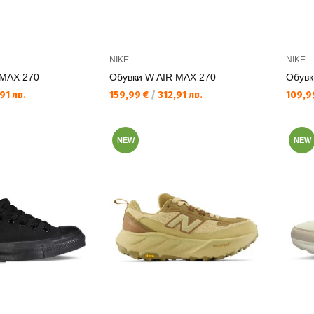
NIKE
NIKE
 MAX 270
Обувки W AIR MAX 270
Обувк
Текуща цена:
Текущ
91 лв.
159,99 €
/
312,91 лв.
109,9
NEW
NEW