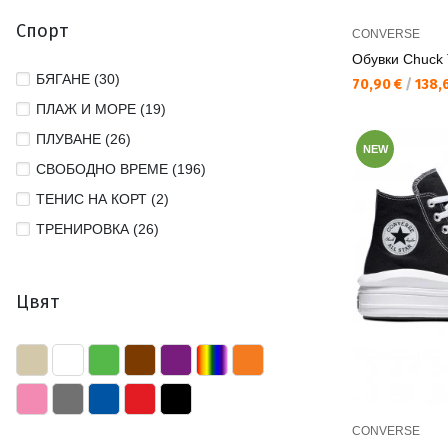
39 1/2 (4)
Спорт
CONVERSE
39 1/3 (17)
Обувки Chuck T
39/40 (24)
БЯГАНЕ (30)
Текуща цена:
70,90 €
/
138,6
40 (135)
ПЛАЖ И МОРЕ (19)
40 1/2 (43)
ПЛУВАНЕ (26)
NEW
40 2/3 (11)
СВОБОДНО ВРЕМЕ (196)
41 (98)
ТЕНИС НА КОРТ (2)
41 1/2 (2)
ТРЕНИРОВКА (26)
41 1/3 (14)
41/42 (14)
Цвят
42 (23)
42 1/2 (3)
42/43 (6)
43 (5)
43/44 (3)
CONVERSE