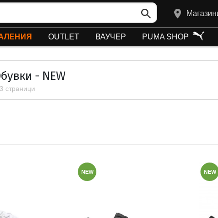
Магазин
АЛЕНИЯ
OUTLET
ВАУЧЕР
PUMA SHOP
Обувки - NEW
 3 страници
NEW
NEW