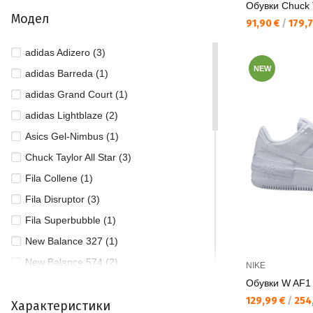
Обувки Chuck T
44 (5)
Модел
Текуща цена:
91,90 €
/
179,7
44 1/2 (3)
45 (6)
adidas Adizero (3)
NEW
45/46 (1)
adidas Barreda (1)
46 (4)
adidas Grand Court (1)
46 1/2 (1)
adidas Lightblaze (2)
46/47 (1)
Asics Gel-Nimbus (1)
47 (2)
Chuck Taylor All Star (3)
Fila Collene (1)
Fila Disruptor (3)
Fila Superbubble (1)
New Balance 327 (1)
New Balance 574 (2)
NIKE
New Balance 1906 (1)
Обувки W AF
Текуща цена:
129,99 €
/
254,
Характеристики
New Balance 9060 (2)