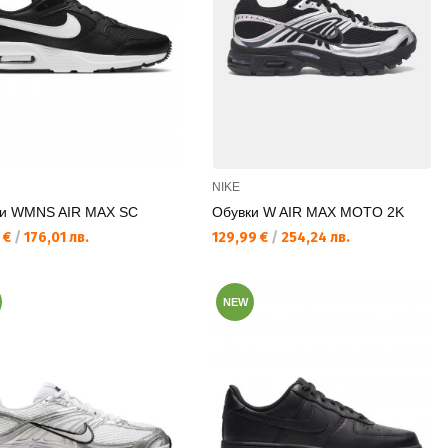
NIKE
ки WMNS AIR MAX SC
Обувки W AIR MAX MOTO 2K
а цена:
Текуща цена:
 €
/
176,01 лв.
129,99 €
/
254,24 лв.
NEW