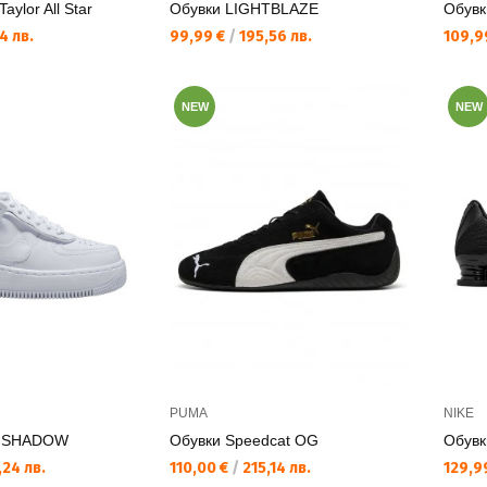
aylor All Star
Обувки LIGHTBLAZE
Обувк
Текуща цена:
Текущ
4 лв.
99,99 €
/
195,56 лв.
109,9
NEW
NEW
PUMA
NIKE
1 SHADOW
Обувки Speedcat OG
Обувк
Текуща цена:
Текущ
24 лв.
110,00 €
/
215,14 лв.
129,9