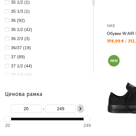
35 1/2 (1)
THE NORTH FACE (3)
35 1/3 (1)
UNDER ARMOUR (2)
36 (92)
NIKE
36 1/2 (42)
Обувки W AIR
36 2/3 (3)
Текуща цена:
159,99 €
/
312,
36/37 (19)
37 (89)
NEW
37 1/2 (44)
37 1/3 (15)
37/38 (23)
Ценова рамка
38 (143)
38 1/2 (38)
-
38 2/3 (10)
38/39 (25)
20
249
39 (124)