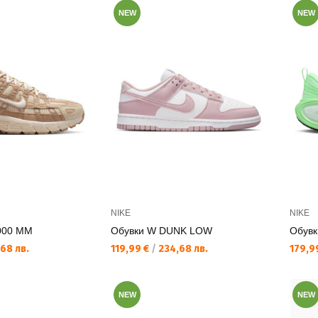
NEW
NEW
NIKE
NIKE
000 MM
Обувки W DUNK LOW
Обув
Текуща цена:
Текущ
68 лв.
119,99 €
/
234,68 лв.
179,9
NEW
NEW