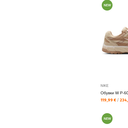
NEW
NIKE
Обувки W P-6
Текуща цена:
119,99 €
/
234,
NEW