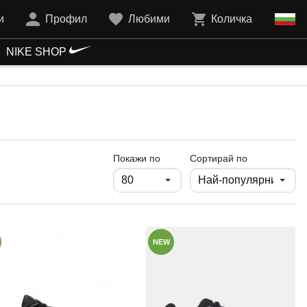
и
Профил
Любими
Количка
NIKE SHOP
продукти на страница
Покажи по
Сортирай по
NEW