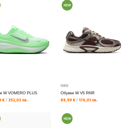
NEW
NIKE
ки W VOMERO PLUS
Обувки W V5 RNR
а цена:
Текуща цена:
9 €
/
352,03 лв.
89,99 €
/
176,01 лв.
NEW