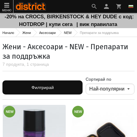
МЕНЮ
-20% на CROCS, BIRKENSTOCK & HEY DUDE с код:
HOTDROP | купи сега
| виж правилата
Начало
Жени
Аксесоари
NEW
Препарати за поддръжка
Жени - Аксесоари - NEW - Препарати
за поддръжка
7 продукта, 1 страница
Сортирай по
Филтрирай
NEW
NEW