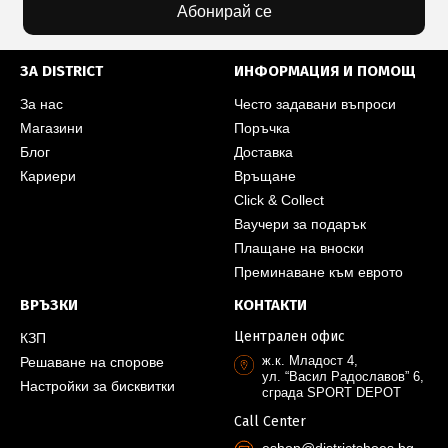
Абонирай се
ЗА DISTRICT
ИНФОРМАЦИЯ И ПОМОЩ
За нас
Често задавани въпроси
Магазини
Поръчка
Блог
Доставка
Кариери
Връщане
Click & Collect
Ваучери за подарък
Плащане на вноски
Преминаване към еврото
ВРЪЗКИ
КОНТАКТИ
Централен офис
КЗП
ж.к. Младост 4,
Решаване на спорове
ул. “Васил Радославов” 6,
Настройки за бисквитки
сграда SPORT DEPOT
Call Center