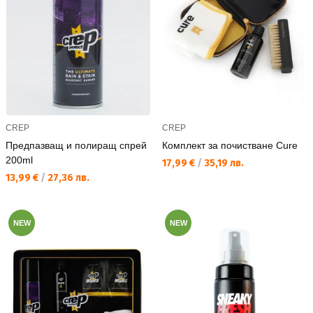
CREP
CREP
Предпазващ и полиращ спрей
Комплект за почистване Cure
200ml
Текуща цена:
17,99 €
/
35,19 лв.
Текуща цена:
13,99 €
/
27,36 лв.
NEW
NEW