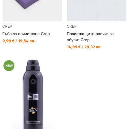
CREP
CREP
Гъба за почистване Crep
Почистващи кърпички за
обувки Crep
Текуща цена:
9,99 €
/
19,54 лв.
Текуща цена:
14,99 €
/
29,32 лв.
NEW