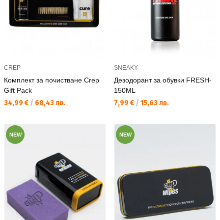
CREP
SNEAKY
Комплект за почистване Crep
Дезодорант за обувки FRESH-
Gift Pack
150ML
Текуща цена:
Текуща цена:
34,99 €
/
68,43 лв.
7,99 €
/
15,63 лв.
NEW
NEW