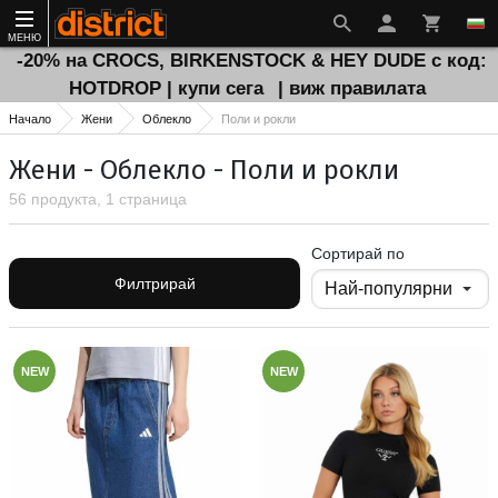
МЕНЮ
-20% на CROCS, BIRKENSTOCK & HEY DUDE с код:
HOTDROP | купи сега
| виж правилата
Начало
Жени
Облекло
Поли и рокли
Жени - Облекло - Поли и рокли
56 продукта, 1 страница
Сортирай по
Филтрирай
NEW
NEW