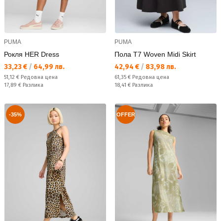
PUMA
PUMA
Рокля HER Dress
Пола T7 Woven Midi Skirt
Текуща цена:
Текуща цена:
33,23 €
/
64,99 лв.
42,94 €
/
83,98 лв.
Редовна цена:
Редовна цена:
51,12 €
Редовна цена
61,35 €
Редовна цена
Спестявате:
Спестявате:
17,89 €
Разлика
18,41 €
Разлика
-35%
OFFER