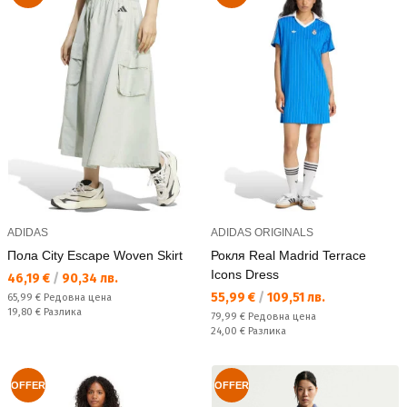
ADIDAS
ADIDAS ORIGINALS
Пола City Escape Woven Skirt
Рокля Real Madrid Terrace
Icons Dress
Текуща цена:
46,19 €
/
90,34 лв.
Текуща цена:
55,99 €
/
109,51 лв.
Редовна цена:
65,99 €
Редовна цена
Спестявате:
19,80 €
Разлика
Редовна цена:
79,99 €
Редовна цена
Спестявате:
24,00 €
Разлика
OFFER
OFFER