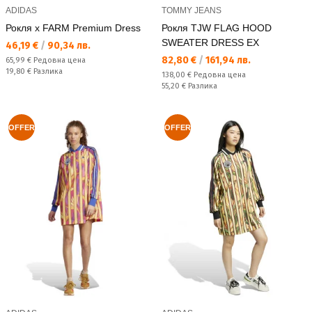
ADIDAS
TOMMY JEANS
Рокля x FARM Premium Dress
Рокля TJW FLAG HOOD
SWEATER DRESS EX
Текуща цена:
46,19 €
/
90,34 лв.
Текуща цена:
82,80 €
/
161,94 лв.
Редовна цена:
65,99 €
Редовна цена
Спестявате:
19,80 €
Разлика
Редовна цена:
138,00 €
Редовна цена
Спестявате:
55,20 €
Разлика
OFFER
OFFER