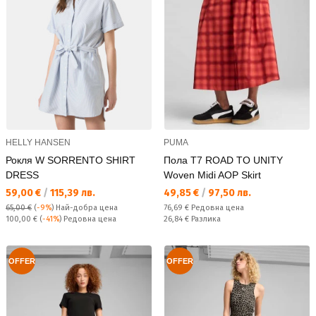
HELLY HANSEN
PUMA
Рокля W SORRENTO SHIRT
Пола T7 ROAD TO UNITY
DRESS
Woven Midi AOP Skirt
Текуща цена:
Текуща цена:
59,00 €
/
115,39 лв.
49,85 €
/
97,50 лв.
Редовна цена:
65,00 €
(
-9%
)
Най-добра цена
76,69 €
Редовна цена
Редовна цена:
Спестявате:
100,00 €
(
-41%
) Редовна цена
26,84 €
Разлика
OFFER
OFFER