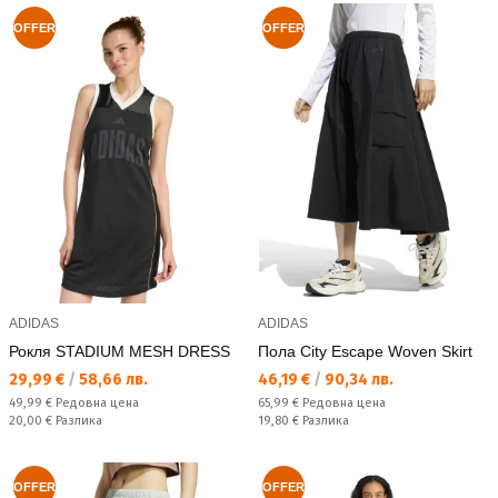
OFFER
OFFER
ADIDAS
ADIDAS
Рокля STADIUM MESH DRESS
Пола City Escape Woven Skirt
Текуща цена:
Текуща цена:
29,99 €
/
58,66 лв.
46,19 €
/
90,34 лв.
Редовна цена:
Редовна цена:
49,99 €
Редовна цена
65,99 €
Редовна цена
Спестявате:
Спестявате:
20,00 €
Разлика
19,80 €
Разлика
OFFER
OFFER