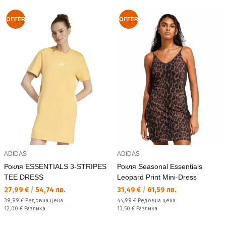
OFFER
OFFER
ADIDAS
ADIDAS
Рокля ESSENTIALS 3-STRIPES
Рокля Seasonal Essentials
TEE DRESS
Leopard Print Mini-Dress
Текуща цена:
Текуща цена:
27,99 €
/
54,74 лв.
31,49 €
/
61,59 лв.
Редовна цена:
Редовна цена:
39,99 €
Редовна цена
44,99 €
Редовна цена
Спестявате:
Спестявате:
12,00 €
Разлика
13,50 €
Разлика