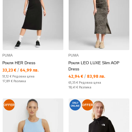
PUMA
PUMA
Рокля HER Dress
Рокля LEO LUXE Slim AOP
Dress
Текуща цена:
33,23 €
/
64,99 лв.
Текуща цена:
42,94 €
/
83,98 лв.
Редовна цена:
51,12 €
Редовна цена
Спестявате:
17,89 €
Разлика
Редовна цена:
61,35 €
Редовна цена
Спестявате:
18,41 €
Разлика
ONLY
OFFER
OFFER
ONLINE