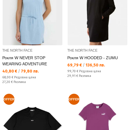
THE NORTH FACE
THE NORTH FACE
Рокля W NEVER STOP
Рокля W HOODED - ZUMU
WEARING ADVENTURE
Текуща цена:
69,79 €
/
136,50 лв.
Текуща цена:
40,80 €
/
79,80 лв.
Редовна цена:
99,70 €
Редовна цена
Спестявате:
29,91 €
Разлика
Редовна цена:
68,00 €
Редовна цена
Спестявате:
27,20 €
Разлика
OFFER
OFFER