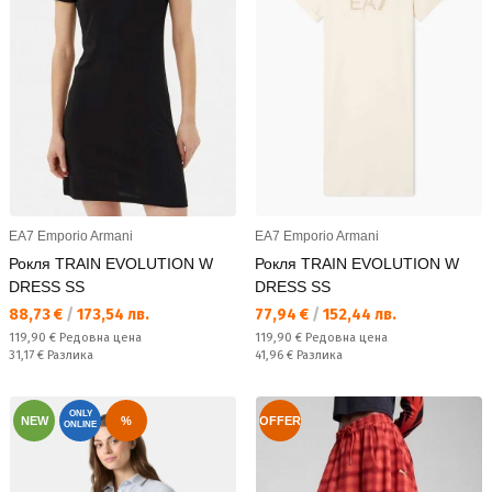
EA7 Emporio Armani
EA7 Emporio Armani
Рокля TRAIN EVOLUTION W
Рокля TRAIN EVOLUTION W
DRESS SS
DRESS SS
Текуща цена:
Текуща цена:
88,73 €
/
173,54 лв.
77,94 €
/
152,44 лв.
Редовна цена:
Редовна цена:
119,90 €
Редовна цена
119,90 €
Редовна цена
Спестявате:
Спестявате:
31,17 €
Разлика
41,96 €
Разлика
ONLY
NEW
%
OFFER
ONLINE