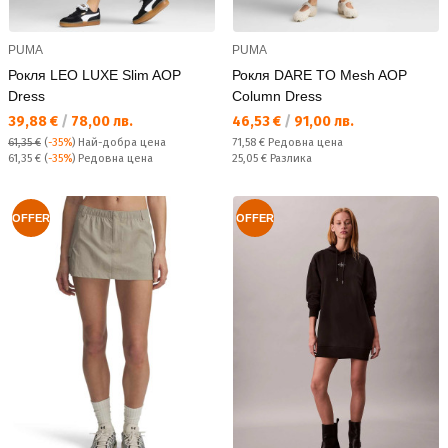
PUMA
PUMA
Рокля LEO LUXE Slim AOP
Рокля DARE TO Mesh AOP
Dress
Column Dress
Текуща цена:
Текуща цена:
39,88 €
/
78,00 лв.
46,53 €
/
91,00 лв.
Редовна цена:
61,35 €
(
-35%
)
Най-добра цена
71,58 €
Редовна цена
Редовна цена:
Спестявате:
61,35 €
(
-35%
) Редовна цена
25,05 €
Разлика
OFFER
OFFER