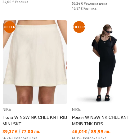
Спестявате:
24,00 €
Разлика
Редовна цена:
56,24 €
Редовна цена
Спестявате:
16,87 €
Разлика
OFFER
OFFER
NIKE
NIKE
Пола W NSW NK CHLL KNT RIB
Рокля W NSW NK CHLL KNT
MINI SKT
MRIB TNK DRS
Текуща цена:
Текуща цена:
39,37 €
/
77,00 лв.
46,01 €
/
89,99 лв.
Редовна цена:
Редовна цена:
56,24 €
Редовна цена
61,35 €
Редовна цена