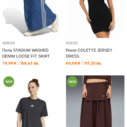
ADIDAS
GUESS
Пола STADIUM WASHED
Рокля COLETTE JERSEY
DENIM LOOSE FIT SKIRT
DRESS
Текуща цена:
Текуща цена:
79,99 €
/
156,45 лв.
60,00 €
/
117,35 лв.
NEW
NEW