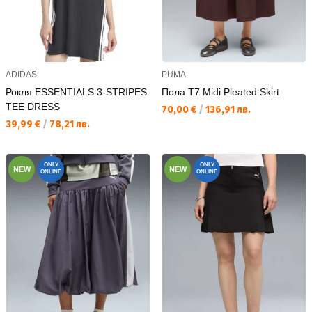
ADIDAS
PUMA
Рокля ESSENTIALS 3-STRIPES
Пола T7 Midi Pleated Skirt
TEE DRESS
Текуща цена:
70,00 €
/
136,91 лв.
Текуща цена:
39,99 €
/
78,21 лв.
ONLY
ONLY
NEW
NEW
ONLINE
ONLINE