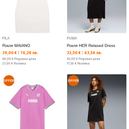
FILA
PUMA
Рокля MAIANO
Рокля HER Relaxed Dress
Текуща цена:
Текуща цена:
39,00 €
/
76,28 лв.
32,50 €
/
63,56 лв.
Редовна цена:
Редовна цена:
60,00 €
Редовна цена
50,00 €
Редовна цена
Спестявате:
Спестявате:
21,00 €
Разлика
17,50 €
Разлика
OFFER
OFFER