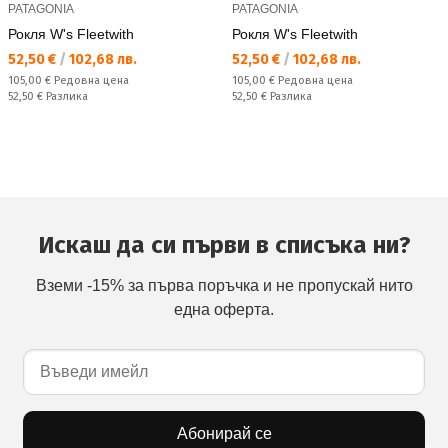
PATAGONIA
PATAGONIA
Рокля W's Fleetwith
Рокля W's Fleetwith
Текуща цена:
Текуща цена:
52,50 €
/
102,68 лв.
52,50 €
/
102,68 лв.
Редовна цена:
Редовна цена:
105,00 €
Редовна цена
105,00 €
Редовна цена
Спестявате:
Спестявате:
52,50 €
Разлика
52,50 €
Разлика
Искаш да си първи в списъка ни?
Вземи -15% за първа поръчка и не пропускай нито
една оферта.
Абонирай се