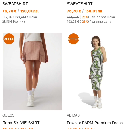
SWEATSHIRT
SWEATSHIRT
Текуща цена:
Текуща цена:
76,70 €
/
150,01 лв.
76,70 €
/
150,01 лв.
Редовна цена:
102,26 €
Редовна цена
102,26 €
(
-25%
)
Най-добра цена
Спестявате:
Редовна цена:
25,56 €
Разлика
102,26 €
(
-25%
) Редовна цена
OFFER
OFFER
GUESS
ADIDAS
Пола SYLVIE SKIRT
Рокля x FARM Premium Dress