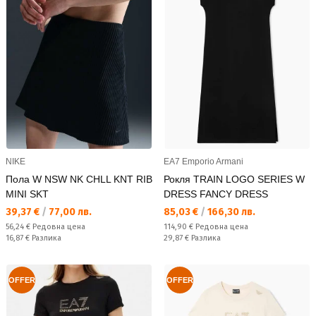
NIKE
EA7 Emporio Armani
Пола W NSW NK CHLL KNT RIB
Рокля TRAIN LOGO SERIES W
MINI SKT
DRESS FANCY DRESS
Текуща цена:
Текуща цена:
39,37 €
/
77,00 лв.
85,03 €
/
166,30 лв.
Редовна цена:
Редовна цена:
56,24 €
Редовна цена
114,90 €
Редовна цена
Спестявате:
Спестявате:
16,87 €
Разлика
29,87 €
Разлика
OFFER
OFFER