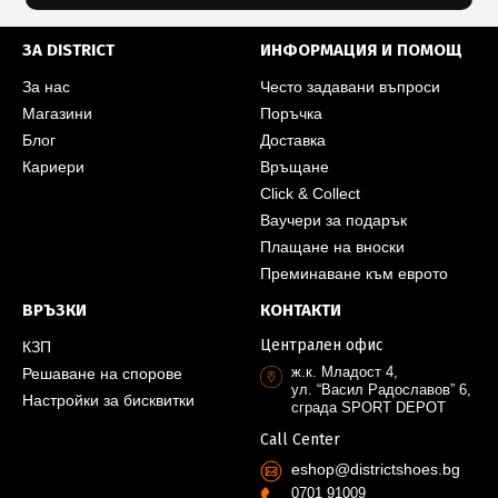
ЗА DISTRICT
ИНФОРМАЦИЯ И ПОМОЩ
За нас
Често задавани въпроси
Магазини
Поръчка
Блог
Доставка
Кариери
Връщане
Click & Collect
Ваучери за подарък
Плащане на вноски
Преминаване към еврото
ВРЪЗКИ
КОНТАКТИ
Централен офис
КЗП
ж.к. Младост 4,
Решаване на спорове
ул. “Васил Радославов” 6,
Настройки за бисквитки
сграда SPORT DEPOT
Call Center
eshop@districtshoes.bg
0701 91009