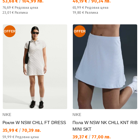
Текуща цена:
Текуща цена:
53,68 €
/
104,99 лв.
46,19 €
/
90,34 лв.
Редовна цена:
Редовна цена:
76,69 €
Редовна цена
65,99 €
Редовна цена
Спестявате:
Спестявате:
23,01 €
Разлика
19,80 €
Разлика
OFFER
OFFER
NIKE
NIKE
Рокля W NSW CHLL FT DRESS
Пола W NSW NK CHLL KNT RIB
MINI SKT
Текуща цена:
35,99 €
/
70,39 лв.
Текуща цена:
39,37 €
/
77,00 лв.
Редовна цена:
59,99 €
Редовна цена