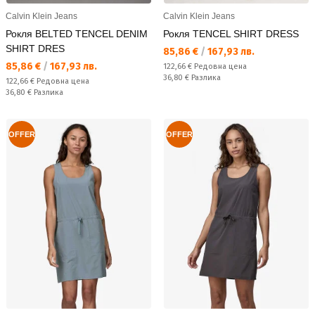
Calvin Klein Jeans
Calvin Klein Jeans
Рокля BELTED TENCEL DENIM
Рокля TENCEL SHIRT DRESS
SHIRT DRES
Текуща цена:
85,86 €
/
167,93 лв.
Текуща цена:
85,86 €
/
167,93 лв.
Редовна цена:
122,66 €
Редовна цена
Спестявате:
36,80 €
Разлика
Редовна цена:
122,66 €
Редовна цена
Спестявате:
36,80 €
Разлика
OFFER
OFFER