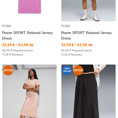
PUMA
PUMA
Рокля SPORT Relaxed Jersey
Рокля SPORT Relaxed Jersey
Dress
Dress
Текуща цена:
Текуща цена:
32,50 €
/
63,56 лв.
32,50 €
/
63,56 лв.
Редовна цена:
Редовна цена:
50,00 €
Редовна цена
50,00 €
Редовна цена
Спестявате:
Спестявате:
17,50 €
Разлика
17,50 €
Разлика
ONLY
OFFER
OFFER
ONLINE