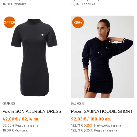
Спестявате:
Спестявате:
16,87 €
Разлика
15,34 €
Разлика
OFFER
-25%
GUESS
GUESS
Рокля SONIA JERSEY DRESS
Рокля SABINA HOODIE SHORT
Текуща цена:
Текуща цена:
42,00 €
/
82,14 лв.
92,03 €
/
180,00 лв.
Редовна цена:
60,00 €
Редовна цена
122,71 €
(
-25%
)
Най-добра цена
Спестявате:
Редовна цена:
18,00 €
Разлика
122,71 €
(
-25%
) Редовна цена