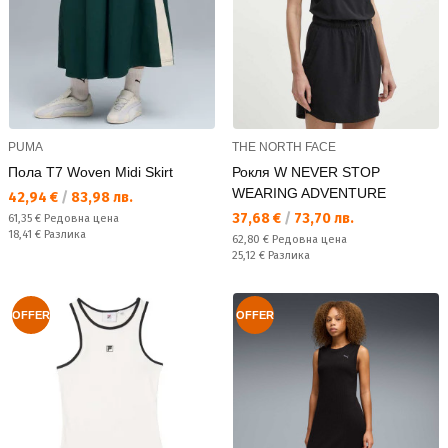
PUMA
THE NORTH FACE
Пола T7 Woven Midi Skirt
Рокля W NEVER STOP
WEARING ADVENTURE
Текуща цена:
42,94 €
/
83,98 лв.
Текуща цена:
37,68 €
/
73,70 лв.
Редовна цена:
61,35 €
Редовна цена
Спестявате:
18,41 €
Разлика
Редовна цена:
62,80 €
Редовна цена
Спестявате:
25,12 €
Разлика
OFFER
OFFER