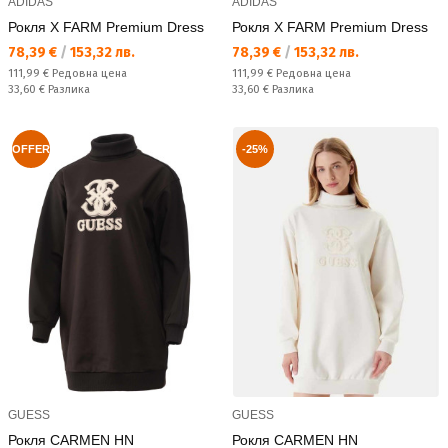
ADIDAS
ADIDAS
Рокля X FARM Premium Dress
Рокля X FARM Premium Dress
Текуща цена:
Текуща цена:
78,39 €
/
153,32 лв.
78,39 €
/
153,32 лв.
Редовна цена:
Редовна цена:
111,99 €
Редовна цена
111,99 €
Редовна цена
Спестявате:
Спестявате:
33,60 €
Разлика
33,60 €
Разлика
OFFER
-25%
GUESS
GUESS
Рокля CARMEN HN
Рокля CARMEN HN