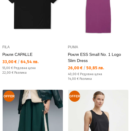
FILA
PUMA
Рокля CAPALLE
Рокля ESS Small No. 1 Logo
Slim Dress
Текуща цена:
33,00 €
/
64,54 лв.
Текуща цена:
26,00 €
/
50,85 лв.
Редовна цена:
55,00 €
Редовна цена
Спестявате:
22,00 €
Разлика
Редовна цена:
40,00 €
Редовна цена
Спестявате:
14,00 €
Разлика
OFFER
OFFER