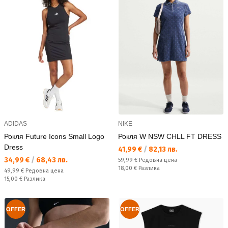
ADIDAS
NIKE
Рокля Future Icons Small Logo
Рокля W NSW CHLL FT DRESS
Dress
Текуща цена:
41,99 €
/
82,13 лв.
Текуща цена:
34,99 €
/
68,43 лв.
Редовна цена:
59,99 €
Редовна цена
Спестявате:
18,00 €
Разлика
Редовна цена:
49,99 €
Редовна цена
Спестявате:
15,00 €
Разлика
OFFER
OFFER