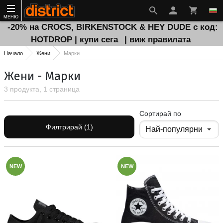
МЕНЮ
-20% на CROCS, BIRKENSTOCK & HEY DUDE с код:
HOTDROP | купи сега
| виж правилата
Начало
Жени
Марки
Жени - Марки
3 продукта, 1 страница
Сортирай по
Филтрирай (1)
NEW
NEW