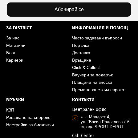
Абонирай се
ЗА DISTRICT
ИНФОРМАЦИЯ И ПОМОЩ
За нас
Често задавани въпроси
Магазини
Поръчка
Блог
Доставка
Кариери
Връщане
Click & Collect
Ваучери за подарък
Плащане на вноски
Преминаване към еврото
ВРЪЗКИ
КОНТАКТИ
Централен офис
КЗП
ж.к. Младост 4,
Решаване на спорове
ул. “Васил Радославов” 6,
Настройки за бисквитки
сграда SPORT DEPOT
Call Center