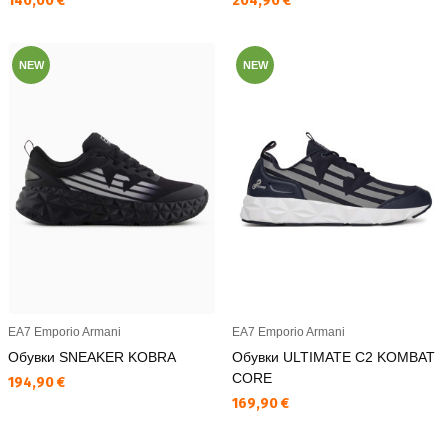
140,00 €
204,90 €
NEW
NEW
EA7 Emporio Armani
EA7 Emporio Armani
Обувки SNEAKER KOBRA
Обувки ULTIMATE C2 KOMBAT
CORE
Текуща цена:
194,90 €
Текуща цена:
169,90 €