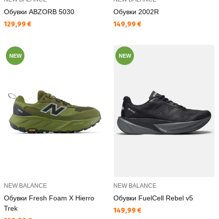
Обувки ABZORB 5030
Обувки 2002R
Текуща цена:
Текуща цена:
129,99 €
149,99 €
NEW
NEW
NEW BALANCE
NEW BALANCE
Обувки Fresh Foam X Hierro
Обувки FuelCell Rebel v5
Trek
Текуща цена:
149,99 €