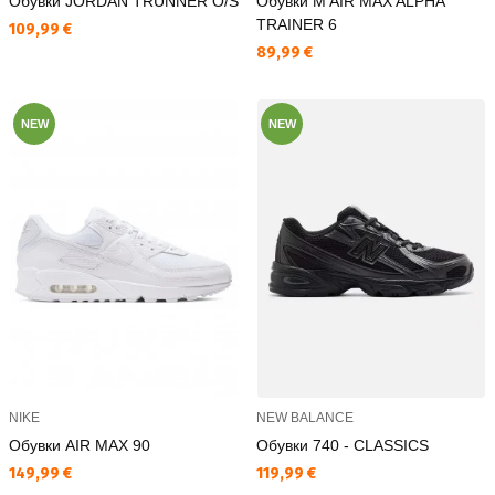
Обувки JORDAN TRUNNER O/S
Обувки M AIR MAX ALPHA
TRAINER 6
Текуща цена:
109,99 €
Текуща цена:
89,99 €
NEW
NEW
NIKE
NEW BALANCE
Обувки AIR MAX 90
Обувки 740 - CLASSICS
Текуща цена:
Текуща цена:
149,99 €
119,99 €