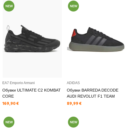
NEW
NEW
EA7 Emporio Armani
ADIDAS
Обувки ULTIMATE C2 KOMBAT
Обувки BARREDA DECODE
CORE
AUDI REVOLUT F1 TEAM
Текуща цена:
Текуща цена:
169,90 €
89,99 €
NEW
NEW