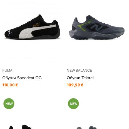
PUMA
NEW BALANCE
Обувки Speedcat OG
Обувки Tektrel
Текуща цена:
Текуща цена:
110,00 €
109,99 €
NEW
NEW