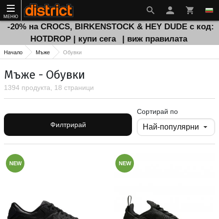
МЕНЮ
-20% на CROCS, BIRKENSTOCK & HEY DUDE с код:
HOTDROP | купи сега
| виж правилата
Начало
Мъже
Обувки
Мъже - Обувки
1394 продукта, 18 страници
Сортирай по
Филтрирай
NEW
NEW