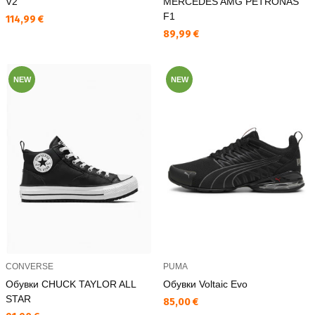
V2
MERCEDES AMG PETRONAS
F1
Текуща цена:
114,99 €
Текуща цена:
89,99 €
NEW
NEW
CONVERSE
PUMA
Обувки CHUCK TAYLOR ALL
Обувки Voltaic Evo
STAR
Текуща цена:
85,00 €