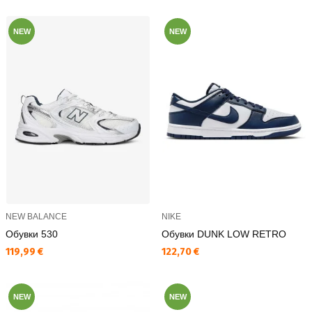
NEW
NEW
NEW BALANCE
NIKE
Обувки 530
Обувки DUNK LOW RETRO
Текуща цена:
Текуща цена:
119,99 €
122,70 €
NEW
NEW