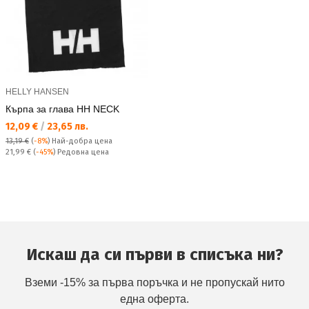
HELLY HANSEN
Кърпа за глава HH NECK
Текуща цена:
12,09 €
/
23,65 лв.
13,19 €
(
-8%
)
Най-добра цена
Редовна цена:
21,99 €
(
-45%
) Редовна цена
Искаш да си първи в списъка ни?
Вземи -15% за първа поръчка и не пропускай нито
една оферта.