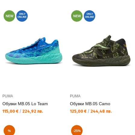
ONLY
ONLY
NEW
NEW
ONLINE
ONLINE
PUMA
PUMA
Обувки MB.05 Lo Team
Обувки MB.05 Camo
Текуща цена:
Текуща цена:
115,00 €
/
224,92 лв.
125,00 €
/
244,48 лв.
%
-25%