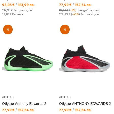
Текуща цена:
Текуща цена:
93,05 €
/
181,99 лв.
77,99 €
/
152,54 лв.
Редовна цена:
132,93 €
Редовна цена
84,49 €
(
-8%
)
Най-добра цена
Спестявате:
Редовна цена:
39,88 €
Разлика
129,99 €
(
-40%
) Редовна цена
%
%
ADIDAS
ADIDAS
Обувки Anthony Edwards 2
Обувки ANTHONY EDWARDS 2
Текуща цена:
Текуща цена:
77,99 €
/
152,54 лв.
77,99 €
/
152,54 лв.