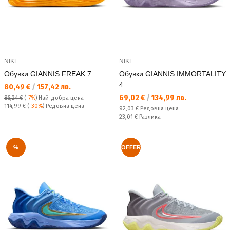
NIKE
NIKE
Обувки GIANNIS FREAK 7
Обувки GIANNIS IMMORTALITY
4
Текуща цена:
80,49 €
/
157,42 лв.
Текуща цена:
69,02 €
/
134,99 лв.
86,24 €
(
-7%
)
Най-добра цена
Редовна цена:
114,99 €
(
-30%
) Редовна цена
Редовна цена:
92,03 €
Редовна цена
Спестявате:
23,01 €
Разлика
%
OFFER