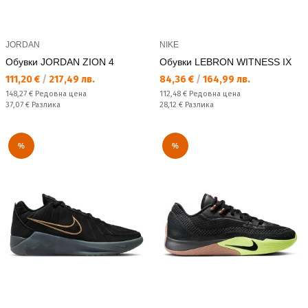
JORDAN
NIKE
Обувки JORDAN ZION 4
Обувки LEBRON WITNESS IX
Текуща цена:
Текуща цена:
111,20 €
/
217,49 лв.
84,36 €
/
164,99 лв.
Редовна цена:
Редовна цена:
148,27 €
Редовна цена
112,48 €
Редовна цена
Спестявате:
Спестявате:
37,07 €
Разлика
28,12 €
Разлика
%
%