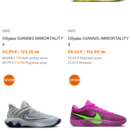
NIKE
NIKE
Обувки GIANNIS IMMORTALITY
Обувки GIANNIS IMMORTALITY
4
4
Текуща цена:
Текуща цена:
62,99 €
/
123,20 лв.
69,02 €
/
134,99 лв.
Редовна цена:
67,49 €
(
-7%
)
Най-добра цена
92,03 €
Редовна цена
Редовна цена:
Спестявате:
89,99 €
(
-30%
) Редовна цена
23,01 €
Разлика
OFFER
OFFER