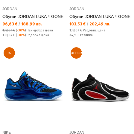
JORDAN
JORDAN
Обувки JORDAN LUKA 4 GONE
Обувки JORDAN LUKA 4 GONE
Текуща цена:
Текуща цена:
96,63 €
/
188,99 лв.
103,53 €
/
202,49 лв.
Редовна цена:
138,04 €
(
-30%
)
Най-добра цена
138,04 €
Редовна цена
Редовна цена:
Спестявате:
138,04 €
(
-30%
) Редовна цена
34,51 €
Разлика
%
OFFER
NIKE
JORDAN