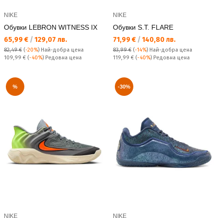
NIKE
NIKE
Обувки LEBRON WITNESS IX
Обувки S.T. FLARE
Текуща цена:
Текуща цена:
65,99 €
/
129,07 лв.
71,99 €
/
140,80 лв.
82,49 €
(
-20%
)
Най-добра цена
83,99 €
(
-14%
)
Най-добра цена
Редовна цена:
Редовна цена:
109,99 €
(
-40%
) Редовна цена
119,99 €
(
-40%
) Редовна цена
%
-30%
NIKE
NIKE