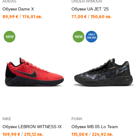
ADIDAS
UNDER ARMOUR
Обувки Dame X
Обувки UA JET '25
Текуща цена:
Текуща цена:
89,99 €
/
176,01 лв.
77,00 €
/
150,60 лв.
ONLY
NEW
NEW
ONLINE
NIKE
PUMA
Обувки LEBRON WITNESS IX
Обувки MB.05 Lo Team
Текуща цена:
Текуща цена:
109,99 €
/
215,12 лв.
115,00 €
/
224,92 лв.