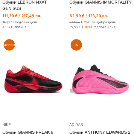
Обувки LEBRON NXXT
Обувки GIANNIS IMMORTALITY
GENISUS
4
Текуща цена:
Текуща цена:
111,20 €
/
217,49 лв.
62,99 €
/
123,20 лв.
Редовна цена:
148,27 €
Редовна цена
67,49 €
(
-7%
)
Най-добра цена
Спестявате:
Редовна цена:
37,07 €
Разлика
89,99 €
(
-30%
) Редовна цена
OFFER
%
NIKE
ADIDAS
Обувки GIANNIS FREAK 6
Обувки ANTHONY EDWARDS 2