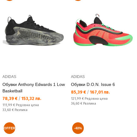
ADIDAS
ADIDAS
Обувки Anthony Edwards 1 Low
Обувки D.O.N. Issue 6
Basketball
Текуща цена:
85,39 €
/
167,01 лв.
Текуща цена:
78,39 €
/
153,32 лв.
Редовна цена:
121,99 €
Редовна цена
Спестявате:
36,60 €
Разлика
Редовна цена:
111,99 €
Редовна цена
Спестявате:
33,60 €
Разлика
OFFER
-40%