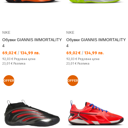
NIKE
NIKE
Обувки GIANNIS IMMORTALITY
Обувки GIANNIS IMMORTALITY
4
4
Текуща цена:
Текуща цена:
69,02 €
/
134,99 лв.
69,02 €
/
134,99 лв.
Редовна цена:
Редовна цена:
92,03 €
Редовна цена
92,03 €
Редовна цена
Спестявате:
Спестявате:
23,01 €
Разлика
23,01 €
Разлика
OFFER
OFFER