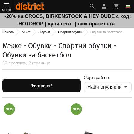
МЕНЮ
-20% на CROCS, BIRKENSTOCK & HEY DUDE с код:
HOTDROP | купи сега
| виж правилата
Начало
Мъже
Обувки
Спортни обувки
Обувки за баскетбол
Мъже - Обувки - Спортни обувки -
Обувки за баскетбол
90 продукта, 2 страници
Сортирай по
Филтрирай
NEW
NEW