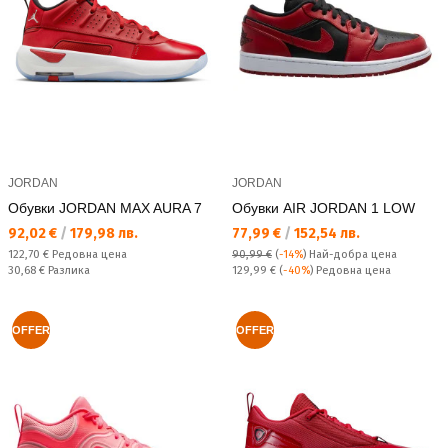
JORDAN
JORDAN
Обувки JORDAN MAX AURA 7
Обувки AIR JORDAN 1 LOW
Текуща цена:
Текуща цена:
92,02 €
/
179,98 лв.
77,99 €
/
152,54 лв.
Редовна цена:
122,70 €
Редовна цена
90,99 €
(
-14%
)
Най-добра цена
Спестявате:
Редовна цена:
30,68 €
Разлика
129,99 €
(
-40%
) Редовна цена
OFFER
OFFER