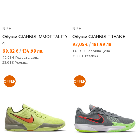
NIKE
NIKE
Обувки GIANNIS IMMORTALITY
Обувки GIANNIS FREAK 6
4
Текуща цена:
93,05 €
/
181,99 лв.
Текуща цена:
69,02 €
/
134,99 лв.
Редовна цена:
132,93 €
Редовна цена
Спестявате:
39,88 €
Разлика
Редовна цена:
92,03 €
Редовна цена
Спестявате:
23,01 €
Разлика
OFFER
OFFER