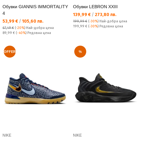
Обувки GIANNIS IMMORTALITY
Обувки LEBRON XXIII
4
Текуща цена:
139,99 €
/
273,80 лв.
Текуща цена:
53,99 €
/
105,60 лв.
199,99 €
(
-30%
)
Най-добра цена
Редовна цена:
199,99 €
(
-30%
) Редовна цена
67,49 €
(
-20%
)
Най-добра цена
Редовна цена:
89,99 €
(
-40%
) Редовна цена
OFFER
%
NIKE
NIKE