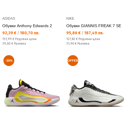
ADIDAS
NIKE
Обувки Anthony Edwards 2
Обувки GIANNIS FREAK 7 SE
Текуща цена:
Текуща цена:
92,39 €
/
180,70 лв.
95,86 €
/
187,49 лв.
Редовна цена:
Редовна цена:
131,99 €
Редовна цена
127,82 €
Редовна цена
Спестявате:
Спестявате:
39,60 €
Разлика
31,96 €
Разлика
-30%
OFFER