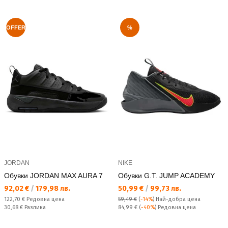
OFFER
%
JORDAN
NIKE
Обувки JORDAN MAX AURA 7
Обувки G.T. JUMP ACADEMY
Текуща цена:
Текуща цена:
92,02 €
/
179,98 лв.
50,99 €
/
99,73 лв.
Редовна цена:
122,70 €
Редовна цена
59,49 €
(
-14%
)
Най-добра цена
Спестявате:
Редовна цена:
30,68 €
Разлика
84,99 €
(
-40%
) Редовна цена