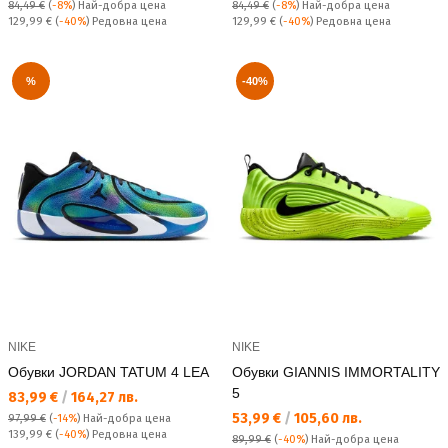
84,49 €
(
-8%
)
Най-добра цена
84,49 €
(
-8%
)
Най-добра цена
Редовна цена:
Редовна цена:
129,99 €
(
-40%
) Редовна цена
129,99 €
(
-40%
) Редовна цена
%
-40%
NIKE
NIKE
Обувки JORDAN TATUM 4 LEA
Обувки GIANNIS IMMORTALITY
5
Текуща цена:
83,99 €
/
164,27 лв.
Текуща цена:
53,99 €
/
105,60 лв.
97,99 €
(
-14%
)
Най-добра цена
Редовна цена:
139,99 €
(
-40%
) Редовна цена
89,99 €
(
-40%
)
Най-добра цена