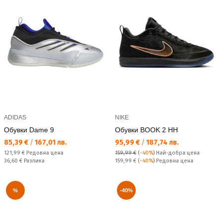
ADIDAS
NIKE
Обувки Dame 9
Обувки BOOK 2 HH
Текуща цена:
Текуща цена:
85,39 €
/
167,01 лв.
95,99 €
/
187,74 лв.
Редовна цена:
121,99 €
Редовна цена
159,99 €
(
-40%
)
Най-добра цена
Спестявате:
Редовна цена:
36,60 €
Разлика
159,99 €
(
-40%
) Редовна цена
%
-40%