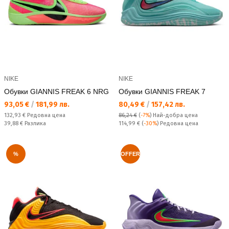
NIKE
NIKE
Обувки GIANNIS FREAK 6 NRG
Обувки GIANNIS FREAK 7
Текуща цена:
Текуща цена:
93,05 €
/
181,99 лв.
80,49 €
/
157,42 лв.
Редовна цена:
132,93 €
Редовна цена
86,24 €
(
-7%
)
Най-добра цена
Спестявате:
Редовна цена:
39,88 €
Разлика
114,99 €
(
-30%
) Редовна цена
%
OFFER