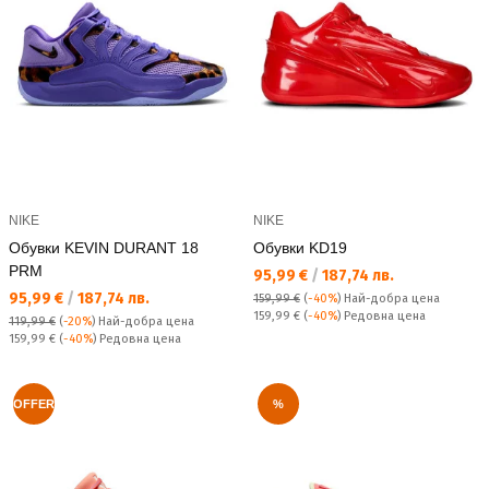
NIKE
NIKE
Обувки KEVIN DURANT 18
Обувки KD19
PRM
Текуща цена:
95,99 €
/
187,74 лв.
Текуща цена:
95,99 €
/
187,74 лв.
159,99 €
(
-40%
)
Най-добра цена
Редовна цена:
159,99 €
(
-40%
) Редовна цена
119,99 €
(
-20%
)
Най-добра цена
Редовна цена:
159,99 €
(
-40%
) Редовна цена
OFFER
%