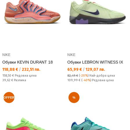
NIKE
NIKE
Обувки KEVIN DURANT 18
Обувки LEBRON WITNESS IX
Текуща цена:
Текуща цена:
118,88 €
/
232,51 лв.
65,99 €
/
129,07 лв.
Редовна цена:
158,50 €
Редовна цена
82,49 €
(
-20%
)
Най-добра цена
Спестявате:
Редовна цена:
39,62 €
Разлика
109,99 €
(
-40%
) Редовна цена
OFFER
%