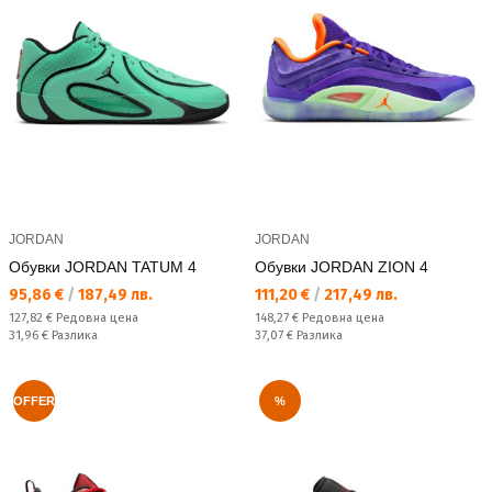
JORDAN
JORDAN
Обувки JORDAN TATUM 4
Обувки JORDAN ZION 4
Текуща цена:
Текуща цена:
95,86 €
/
187,49 лв.
111,20 €
/
217,49 лв.
Редовна цена:
Редовна цена:
127,82 €
Редовна цена
148,27 €
Редовна цена
Спестявате:
Спестявате:
31,96 €
Разлика
37,07 €
Разлика
OFFER
%