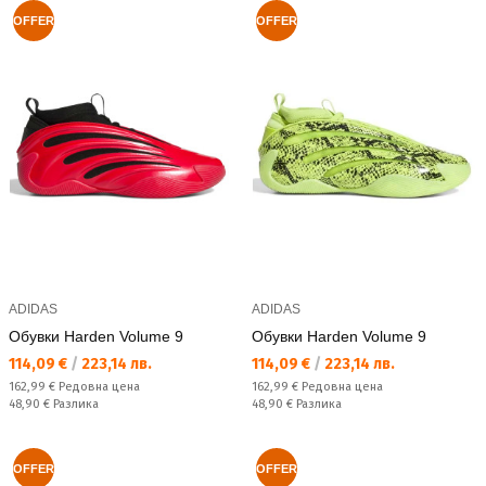
OFFER
OFFER
ADIDAS
ADIDAS
Обувки Harden Volume 9
Обувки Harden Volume 9
Текуща цена:
Текуща цена:
114,09 €
/
223,14 лв.
114,09 €
/
223,14 лв.
Редовна цена:
Редовна цена:
162,99 €
Редовна цена
162,99 €
Редовна цена
Спестявате:
Спестявате:
48,90 €
Разлика
48,90 €
Разлика
OFFER
OFFER