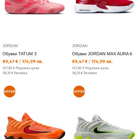
JORDAN
JORDAN
Обувки TATUM 3
Обувки JORDAN MAX AURA 6
Текуща цена:
Текуща цена:
89,47 €
/
174,99 лв.
89,47 €
/
174,99 лв.
Редовна цена:
Редовна цена:
127,82 €
Редовна цена
127,82 €
Редовна цена
Спестявате:
Спестявате:
38,35 €
Разлика
38,35 €
Разлика
OFFER
OFFER