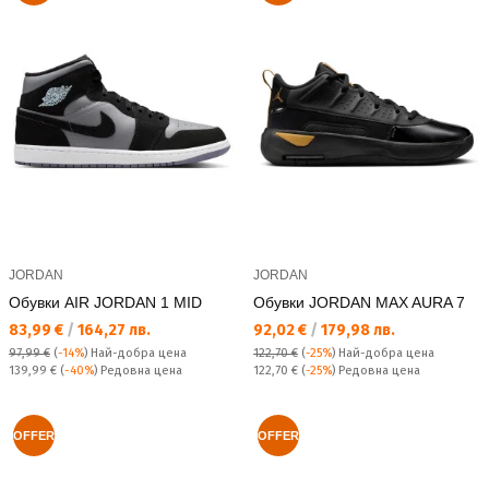
JORDAN
JORDAN
Обувки AIR JORDAN 1 MID
Обувки JORDAN MAX AURA 7
Текуща цена:
Текуща цена:
83,99 €
/
164,27 лв.
92,02 €
/
179,98 лв.
97,99 €
(
-14%
)
Най-добра цена
122,70 €
(
-25%
)
Най-добра цена
Редовна цена:
Редовна цена:
139,99 €
(
-40%
) Редовна цена
122,70 €
(
-25%
) Редовна цена
OFFER
OFFER