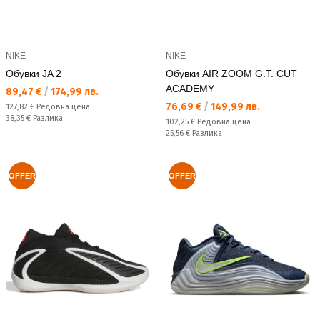
NIKE
NIKE
Обувки JA 2
Обувки AIR ZOOM G.T. CUT
ACADEMY
Текуща цена:
89,47 €
/
174,99 лв.
Текуща цена:
76,69 €
/
149,99 лв.
Редовна цена:
127,82 €
Редовна цена
Спестявате:
38,35 €
Разлика
Редовна цена:
102,25 €
Редовна цена
Спестявате:
25,56 €
Разлика
OFFER
OFFER