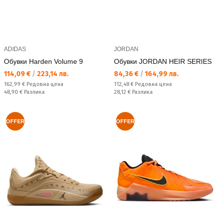
ADIDAS
JORDAN
Обувки Harden Volume 9
Обувки JORDAN HEIR SERIES
Текуща цена:
Текуща цена:
114,09 €
/
223,14 лв.
84,36 €
/
164,99 лв.
Редовна цена:
Редовна цена:
162,99 €
Редовна цена
112,48 €
Редовна цена
Спестявате:
Спестявате:
48,90 €
Разлика
28,12 €
Разлика
OFFER
OFFER