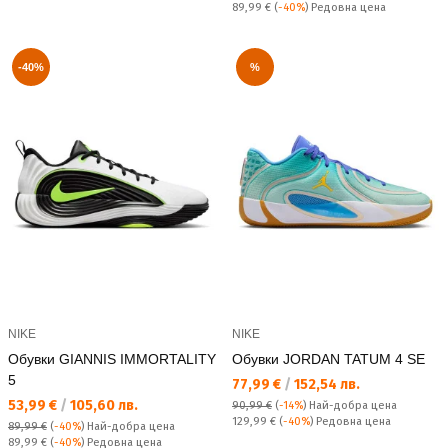
Редовна цена:
89,99 €
(
-40%
) Редовна цена
-40%
%
NIKE
NIKE
Обувки GIANNIS IMMORTALITY
Обувки JORDAN TATUM 4 SE
5
Текуща цена:
77,99 €
/
152,54 лв.
Текуща цена:
53,99 €
/
105,60 лв.
90,99 €
(
-14%
)
Най-добра цена
Редовна цена:
129,99 €
(
-40%
) Редовна цена
89,99 €
(
-40%
)
Най-добра цена
Редовна цена:
89,99 €
(
-40%
) Редовна цена