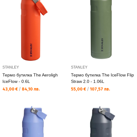
STANLEY
STANLEY
Термо бутилка The Aeroligh
Термо бутилка The IceFlow Flip
IceFlow - 0.6L
Straw 2.0 - 1.06L
Текуща цена:
Текуща цена:
43,00 €
/
84,10 лв.
55,00 €
/
107,57 лв.