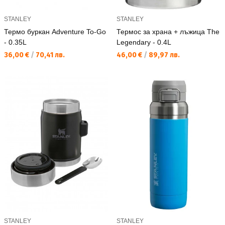
STANLEY
STANLEY
Термо буркан Adventure To-Go
Термос за храна + лъжица The
- 0.35L
Legendary - 0.4L
Текуща цена:
Текуща цена:
36,00 €
/
70,41 лв.
46,00 €
/
89,97 лв.
STANLEY
STANLEY