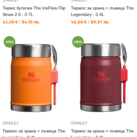
STANLEY
STANLEY
Термо бутилка The IceFlow Flip
Термос за храна + лъжица The
Straw 2.0 - 0.7L
Legendary - 0.4L
Текуща цена:
Текуща цена:
43,00 €
/
84,10 лв.
46,00 €
/
89,97 лв.
NEW
NEW
STANLEY
STANLEY
Термос за храна + лъжица The
Термос за храна + лъжица The