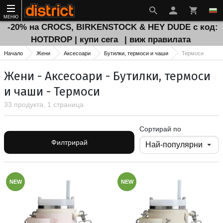
МЕНЮ
-20% на CROCS, BIRKENSTOCK & HEY DUDE с код:
HOTDROP | купи сега
| виж правилата
Начало
Жени
Аксесоари
Бутилки, термоси и чаши
Термоси
Жени - Аксесоари - Бутилки, термоси
и чаши - Термоси
33 продукта, 1 страница
Сортирай по
Филтрирай
NEW
NEW