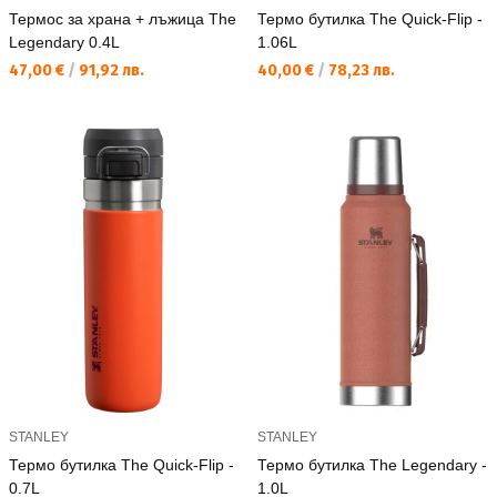
Термос за храна + лъжица The
Термо бутилка The Quick-Flip -
Legendary 0.4L
1.06L
Текуща цена:
Текуща цена:
47,00 €
/
91,92 лв.
40,00 €
/
78,23 лв.
STANLEY
STANLEY
Термо бутилка The Quick-Flip -
Термо бутилка The Legendary -
0.7L
1.0L