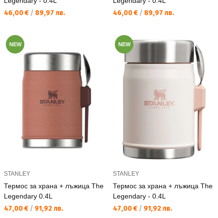
Legendary - 0.4L
Legendary - 0.4L
Текуща цена:
Текуща цена:
46,00 €
/
89,97 лв.
46,00 €
/
89,97 лв.
NEW
NEW
STANLEY
STANLEY
Термос за храна + лъжица The
Термос за храна + лъжица The
Legendary 0.4L
Legendary - 0.4L
Текуща цена:
Текуща цена:
47,00 €
/
91,92 лв.
47,00 €
/
91,92 лв.