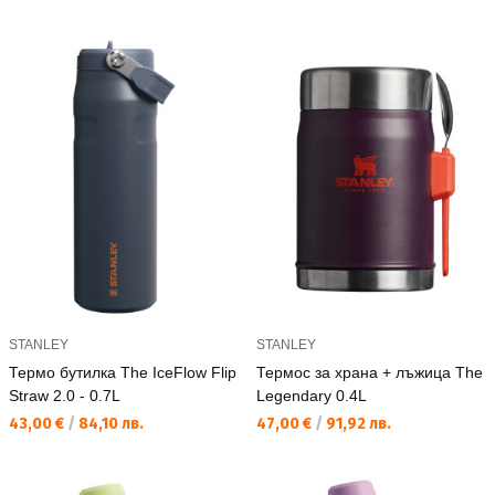
STANLEY
STANLEY
Термо бутилка The IceFlow Flip
Термос за храна + лъжица The
Straw 2.0 - 0.7L
Legendary 0.4L
Текуща цена:
Текуща цена:
43,00 €
/
84,10 лв.
47,00 €
/
91,92 лв.