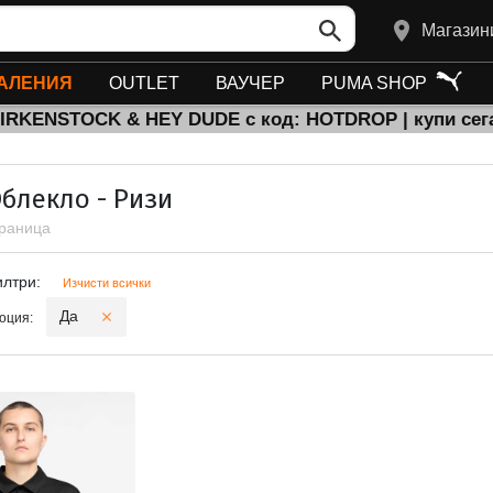
Магазин
АЛЕНИЯ
OUTLET
ВАУЧЕР
PUMA SHOP
BIRKENSTOCK & HEY DUDE с код: HOTDROP | купи сег
Облекло - Ризи
траница
и филтри
илтри:
Изчисти всички
Да
оция: