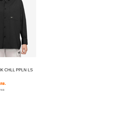
K CHLL PPLN LS
лв.
ена