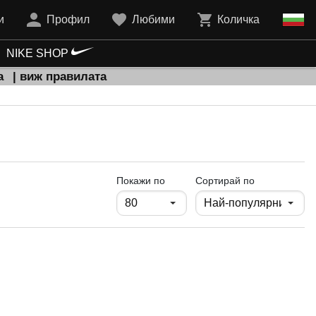
и
Профил
Любими
Количка
NIKE SHOP
а
| виж правилата
продукти на страница
Покажи по
Сортирай по