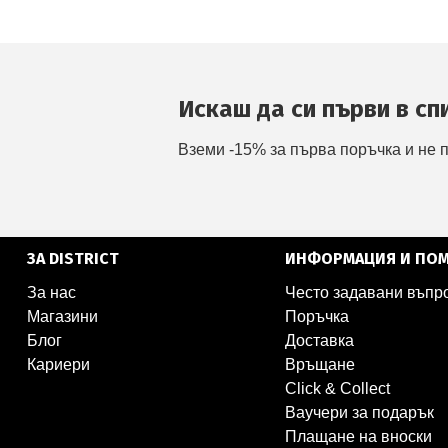
Искаш да си първи в сп
Вземи -15% за първа поръчка и не 
ЗА DISTRICT
ИНФОРМАЦИЯ И ПО
За нас
Често задавани въпр
Магазини
Поръчка
Блог
Доставка
Кариери
Връщане
Click & Collect
Ваучери за подарък
Плащане на вноски