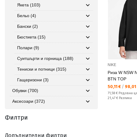
Якета (103)
Бельо (4)
Бански (2)
Бюстиета (15)
Полари (9)
Суитшърти и горнища (188)
NIKE
Тениски и потници (315)
Риза W NSW N
BTN TOP
Гащеризони (3)
Текуща цена:
50,11 €
/
98,01 
Обувки (700)
Редовна цена:
71,58 €
Редовна ц
Спестявате:
21,47 €
Разлика
Аксесоари (372)
Филтри
Допълнителни филтри