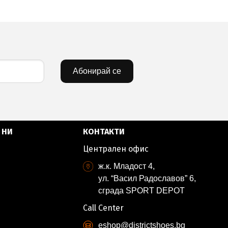
Абонирай се
 НИ
КОНТАКТИ
Централен офис
ж.к. Младост 4,
ул. “Васил Радославов” 6,
сграда SPORT DEPOT
Call Center
eshop@districtshoes.bg