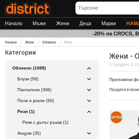
Търсене
Начало
Мъже
Жени
Деца
Марки
НАМ
-20% на CROCS, 
Начало
Жени
Облекло
Ризи
Категории
Жени - 
1 продукт, 1 с
Облекло (1089)
Приложен
Блузи (58)
Приложени ф
Панталони (306)
Продукти в пром
Поли и рокли (50)
Ризи (1)
OFFER
Ризи с дълъг ръкав (1)
Анцузи (35)