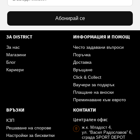
Абонирай се
ЗА DISTRICT
ИНФОРМАЦИЯ И ПОМОЩ
За нас
Често задавани въпроси
Магазини
Поръчка
Блог
Доставка
Кариери
Връщане
Click & Collect
Ваучери за подарък
Плащане на вноски
Преминаване към еврото
ВРЪЗКИ
КОНТАКТИ
Централен офис
КЗП
ж.к. Младост 4,
Решаване на спорове
ул. “Васил Радославов” 6,
Настройки за бисквитки
сграда SPORT DEPOT