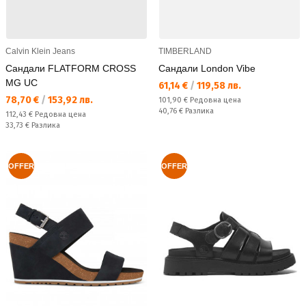
Calvin Klein Jeans
TIMBERLAND
Сандали FLATFORM CROSS
Сандали London Vibe
MG UC
Текуща цена:
61,14 €
/
119,58 лв.
Текуща цена:
78,70 €
/
153,92 лв.
Редовна цена:
101,90 €
Редовна цена
Спестявате:
40,76 €
Разлика
Редовна цена:
112,43 €
Редовна цена
Спестявате:
33,73 €
Разлика
OFFER
OFFER