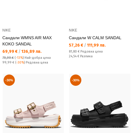
NIKE
NIKE
Сандали WMNS AIR MAX
Сандали W CALM SANDAL
KOKO SANDAL
Текуща цена:
57,26 €
/
111,99 лв.
Текуща цена:
69,99 €
/
136,89 лв.
Редовна цена:
81,80 €
Редовна цена
Спестявате:
24,54 €
Разлика
79,99 €
(
-13%
)
Най-добра цена
Редовна цена:
99,99 €
(
-30%
) Редовна цена
-30%
-30%