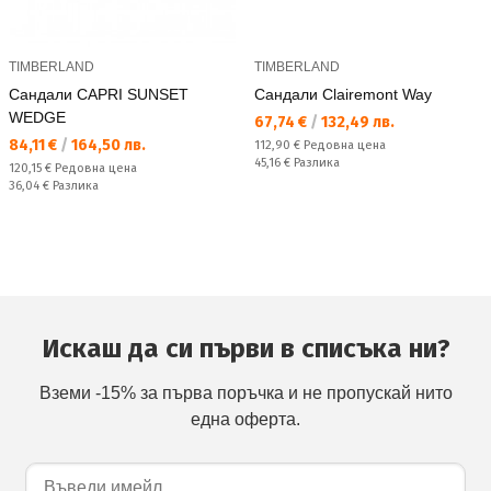
TIMBERLAND
TIMBERLAND
Сандали CAPRI SUNSET
Сандали Clairemont Way
WEDGE
Текуща цена:
67,74 €
/
132,49 лв.
Текуща цена:
84,11 €
/
164,50 лв.
Редовна цена:
112,90 €
Редовна цена
Спестявате:
45,16 €
Разлика
Редовна цена:
120,15 €
Редовна цена
Спестявате:
36,04 €
Разлика
Искаш да си първи в списъка ни?
Вземи -15% за първа поръчка и не пропускай нито
една оферта.