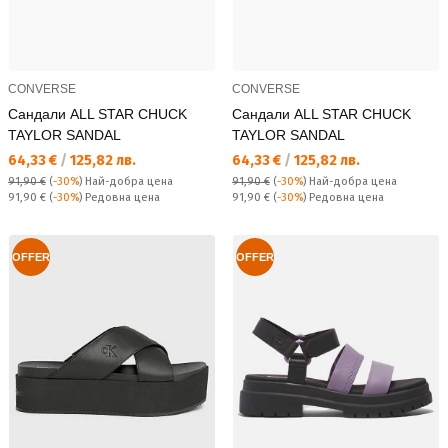
CONVERSE
CONVERSE
Сандали ALL STAR CHUCK
Сандали ALL STAR CHUCK
TAYLOR SANDAL
TAYLOR SANDAL
Текуща цена:
Текуща цена:
64,33 €
/
125,82 лв.
64,33 €
/
125,82 лв.
91,90 €
(
-30%
)
Най-добра цена
91,90 €
(
-30%
)
Най-добра цена
Редовна цена:
Редовна цена:
91,90 €
(
-30%
) Редовна цена
91,90 €
(
-30%
) Редовна цена
OFFER
OFFER