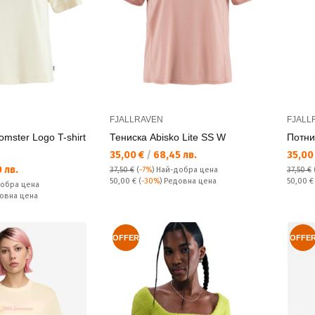
FJALLRAVEN
FJALL
lomster Logo T-shirt
Тениска Abisko Lite SS W
Потни
Текуща цена:
Текущ
35,00 €
/
68,45 лв.
35,00
 лв.
37,50 €
(
-7%
)
Най-добра цена
37,50 €
Редовна цена:
Редовн
50,00 €
(
-30%
) Редовна цена
50,00 
обра цена
довна цена
OFFER
OFFE