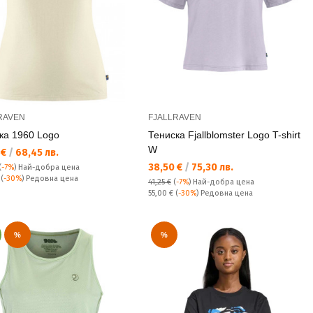
RAVEN
FJALLRAVEN
ка 1960 Logo
Тениска Fjallblomster Logo T-shirt
W
а цена:
 €
/
68,45 лв.
Текуща цена:
38,50 €
/
75,30 лв.
(
-7%
)
Най-добра цена
а цена:
€
(
-30%
) Редовна цена
41,25 €
(
-7%
)
Най-добра цена
Редовна цена:
55,00 €
(
-30%
) Редовна цена
%
%