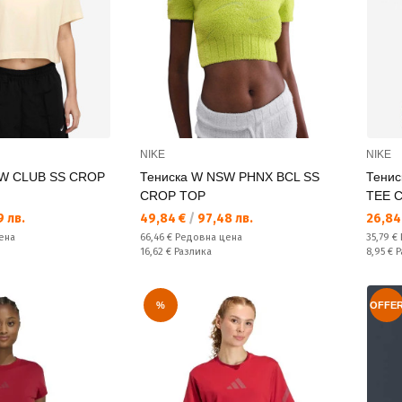
NIKE
NIKE
SW CLUB SS CROP
Тениска W NSW PHNX BCL SS
Тени
CROP TOP
TEE 
Текуща цена:
Текущ
 лв.
49,84 €
/
97,48 лв.
26,84
Редовна цена:
Редовн
ена
66,46 €
Редовна цена
35,79 €
Спестявате:
Спестяв
16,62 €
Разлика
8,95 €
Р
%
OFFE