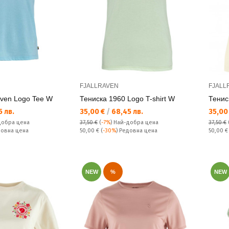
FJALLRAVEN
FJALL
raven Logo Tee W
Тениска 1960 Logo T-shirt W
Тенис
Текуща цена:
Текущ
 лв.
35,00 €
/
68,45 лв.
35,00
добра цена
37,50 €
(
-7%
)
Най-добра цена
37,50 €
Редовна цена:
Редовн
довна цена
50,00 €
(
-30%
) Редовна цена
50,00 
NEW
%
NEW