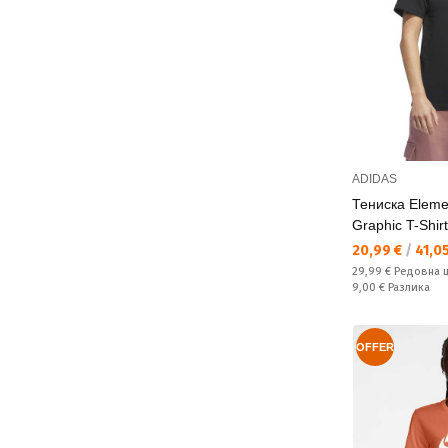
ADIDAS
Тениска Elemen
Graphic T-Shirt
Текуща цена:
20,99 €
/
41,05
Редовна цена:
29,99 €
Редовна 
Спестявате:
9,00 €
Разлика
OFFER