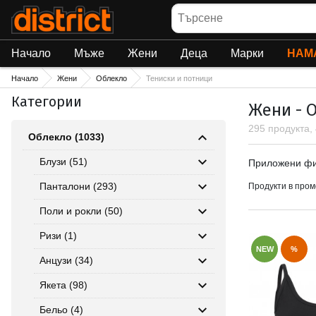
Търсене
Начало
Мъже
Жени
Деца
Марки
НАМ
Начало
Жени
Облекло
Тениски и потници
Категории
Жени - 
295 продукта,
Облекло (1033)
Приложен
Блузи (51)
Приложени ф
Панталони (293)
Продукти в пром
Поли и рокли (50)
Ризи (1)
NEW
%
Анцузи (34)
Якета (98)
Бельо (4)