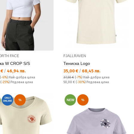
ORTH FACE
FJALLRAVEN
ка W CROP S/S
Тениска Logo
а цена:
Текуща цена:
 €
/
46,94 лв.
35,00 €
/
68,45 лв.
(
-6%
)
Най-добра цена
37,50 €
(
-7%
)
Най-добра цена
а цена:
Редовна цена:
€
(
-25%
) Редовна цена
50,00 €
(
-30%
) Редовна цена
ONLY
%
NEW
%
ONLINE