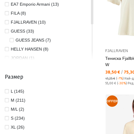
EA7 Emporio Armani (13)
FILA (8)
FJALLRAVEN (10)
GUESS (33)
GUESS JEANS (7)
HELLY HANSEN (8)
FJALLRAVEN
JORDAN (1)
Тениска Fjallb
W
NIKE (32)
Текуща цена:
38,50 €
/
75,30
Размер
PUMA (50)
41,25 €
(
-7%
)
Най-д
Редовна цена:
55,00 €
(
-30%
) Ре
REEBOK (6)
L (145)
THE NORTH FACE (4)
M (211)
OFFER
TOMMY JEANS (23)
M/L (2)
UNDER ARMOUR (22)
S (234)
XL (26)