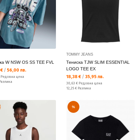
TOMMY JEANS
ка W NSW OS SS TEE FVL
Тениска TJW SLIM ESSENTIAL
LOGO TEE EX
а цена:
 €
/
56,00 лв.
Текуща цена:
18,38 €
/
35,95 лв.
а цена:
€
Редовна цена
ате:
Разлика
Редовна цена:
30,63 €
Редовна цена
Спестявате:
12,25 €
Разлика
R
%