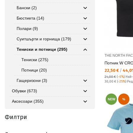
Бански (2)
Бюстиета (14)
Полари (9)
Суитшърти и горнища (179)
Тениски и потници (295)
THE NORTH FA
Тениски (275)
Потник W CR
Потници (20)
Текуща цена:
22,50 €
/
44,01
24,00 €
(
-6%
)
Най
Гащеризони (3)
Редовна цена:
30,00 €
(
-25%
) Ре
Обувки (673)
NEW
%
Аксесоари (355)
Филтри