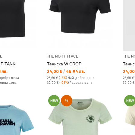
CE
THE NORTH FACE
THE N
OP TANK
Тениска W CROP
Тенис
Текуща цена:
Текущ
 лв.
24,00 €
/
46,94 лв.
24,00
-добра цена
25,60 €
(
-6%
)
Най-добра цена
25,60 €
Редовна цена:
Редовн
довна цена
32,00 €
(
-25%
) Редовна цена
32,00 
NEW
%
NEW