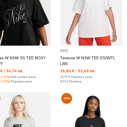
NIKE
ска W NSW SS TEE BOXY
Тениска W NSW TEE ESSNTL
PT
LBR
а цена:
Текуща цена:
 €
/
54,74 лв.
26,84 €
/
52,49 лв.
Редовна цена:
(
-30%
)
Най-добра цена
35,79 €
Редовна цена
а цена:
Спестявате:
€
(
-30%
) Редовна цена
8,95 €
Разлика
R
-30%