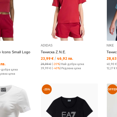
ADIDAS
NIKE
 Icons Small Logo
Тениска Z.N.E.
Тенис
Текуща цена:
Текущ
23,99 €
/
46,92 лв.
28,63
 лв.
Редовн
29,99 €
(
-20%
)
Най-добра цена
40,90 
Редовна цена:
Спестяв
39,99 €
(
-40%
) Редовна цена
12,27 €
-добра цена
едовна цена
-25%
OFFE