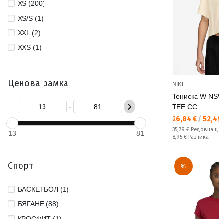
XS (200)
XS/S (1)
XXL (2)
XXS (1)
Ценова рамка
NIKE
Тениска W N
-
TEE CC
Текуща цена:
26,84 €
/
52,49
Редовна цена:
35,79 €
Редовна ц
13
81
Спестявате:
8,95 €
Разлика
Спорт
%
БАСКЕТБОЛ (1)
БЯГАНЕ (88)
КРОСФИТ (1)