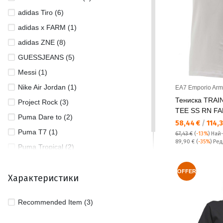
adidas Tiro (6)
adidas x FARM (1)
adidas ZNE (8)
GUESSJEANS (5)
Messi (1)
Nike Air Jordan (1)
EA7 Emporio Arm
Тениска TRAI
Project Rock (3)
TEE SS RN F
Puma Dare to (2)
Текуща цена:
58,44 €
/
114,3
Puma T7 (1)
67,43 €
(
-13%
)
Най
Редовна цена:
89,90 €
(
-35%
) Ре
Puma Tropical (2)
UA Rival (5)
OFFER
Характеристики
Recommended Item (3)