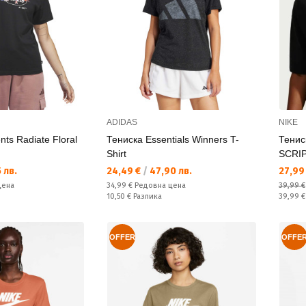
ADIDAS
NIKE
ts Radiate Floral
Тениска Essentials Winners T-
Тени
Shirt
SCRI
Текуща цена:
Текущ
 лв.
24,49 €
/
47,90 лв.
27,99
Редовна цена:
цена
34,99 €
Редовна цена
39,99 €
Спестявате:
Редовн
10,50 €
Разлика
39,99 
OFFER
OFFE