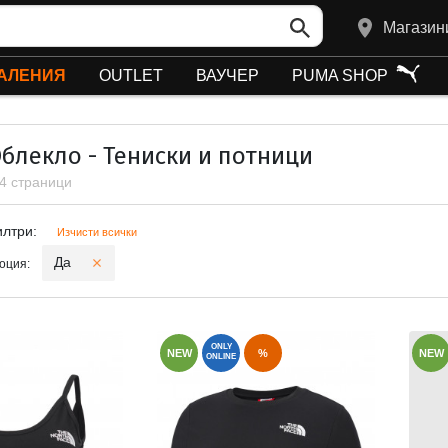
Магазин
АЛЕНИЯ
OUTLET
ВАУЧЕР
PUMA SHOP
Облекло - Тениски и потници
 4 страници
и филтри
илтри:
Изчисти всички
Да
оция:
ONLY
NEW
%
NEW
ONLINE