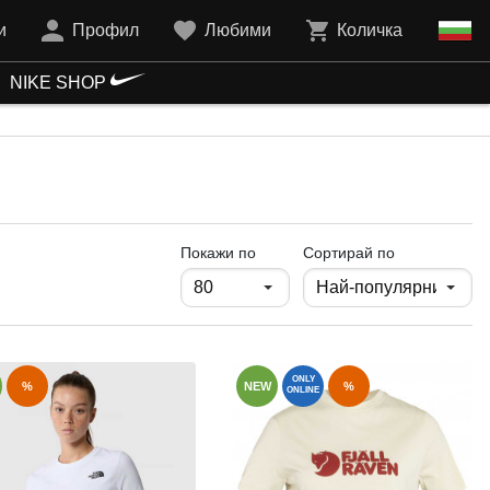
и
Профил
Любими
Количка
NIKE SHOP
продукти на страница
Покажи по
Сортирай по
ONLY
%
NEW
%
ONLINE