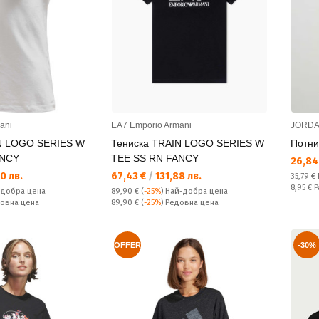
ani
EA7 Emporio Armani
JORD
N LOGO SERIES W
Тениска TRAIN LOGO SERIES W
Потни
ANCY
TEE SS RN FANCY
Текущ
26,84
Текуща цена:
0 лв.
67,43 €
/
131,88 лв.
Редовн
35,79 €
Спестяв
8,95 €
Р
-добра цена
89,90 €
(
-25%
)
Най-добра цена
Редовна цена:
довна цена
89,90 €
(
-25%
) Редовна цена
OFFER
-30%