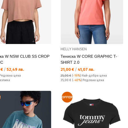
HELLY HANSEN
ска W NSW CLUB SS CROP
Тениска W CORE GRAPHIC T-
CC
SHIRT 2.0
а цена:
Текуща цена:
 €
/
52,49 лв.
21,00 €
/
41,07 лв.
а цена:
Редовна цена
25,00 €
(
-16%
)
Най-добра цена
ате:
Редовна цена:
азлика
35,00 €
(
-40%
) Редовна цена
R
OFFER