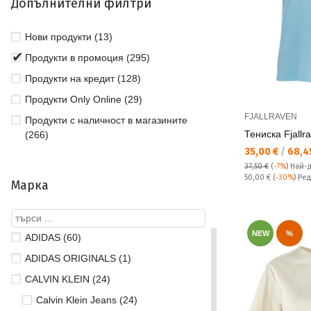
Допълнителни филтри
Нови продукти (13)
Продукти в промоция (295)
Продукти на кредит (128)
Продукти Only Online (29)
FJALLRAVEN
Продукти с наличност в магазините
Тениска Fjall
(266)
Текуща цена:
35,00 €
/
68,45
37,50 €
(
-7%
)
Най-
Редовна цена:
50,00 €
(
-30%
) Ре
Марка
NEW
%
ADIDAS (60)
ADIDAS ORIGINALS (1)
CALVIN KLEIN (24)
Calvin Klein Jeans (24)