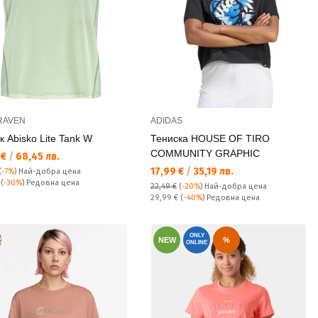
RAVEN
ADIDAS
к Abisko Lite Tank W
Тениска HOUSE OF TIRO
COMMUNITY GRAPHIC
а цена:
 €
/
68,45 лв.
Текуща цена:
17,99 €
/
35,19 лв.
(
-7%
)
Най-добра цена
а цена:
€
(
-30%
) Редовна цена
22,49 €
(
-20%
)
Най-добра цена
Редовна цена:
29,99 €
(
-40%
) Редовна цена
ONLY
R
NEW
%
ONLINE