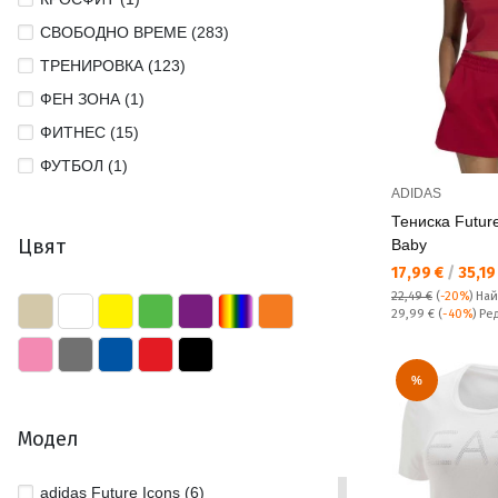
СВОБОДНО ВРЕМЕ (283)
ТРЕНИРОВКА (123)
ФЕН ЗОНА (1)
ФИТНЕС (15)
ФУТБОЛ (1)
ADIDAS
Тениска Future
Цвят
Baby
Текуща цена:
17,99 €
/
35,19
22,49 €
(
-20%
)
Най
Редовна цена:
29,99 €
(
-40%
) Р
%
Модел
adidas Future Icons (6)