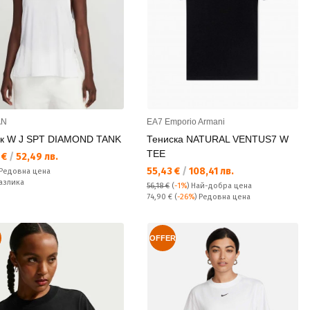
AN
EA7 Emporio Armani
к W J SPT DIAMOND TANK
Тениска NATURAL VENTUS7 W
TEE
а цена:
 €
/
52,49 лв.
Текуща цена:
55,43 €
/
108,41 лв.
а цена:
Редовна цена
ате:
азлика
56,18 €
(
-1%
)
Най-добра цена
Редовна цена:
74,90 €
(
-26%
) Редовна цена
OFFER