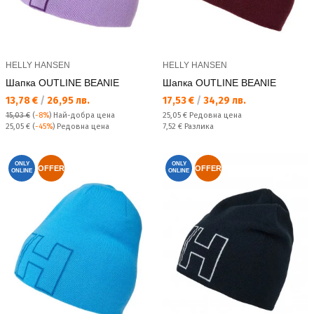
HELLY HANSEN
HELLY HANSEN
Шапка OUTLINE BEANIE
Шапка OUTLINE BEANIE
Текуща цена:
Текуща цена:
13,78 €
/
26,95 лв.
17,53 €
/
34,29 лв.
Редовна цена:
15,03 €
(
-8%
)
Най-добра цена
25,05 €
Редовна цена
Редовна цена:
Спестявате:
25,05 €
(
-45%
) Редовна цена
7,52 €
Разлика
ONLY
ONLY
OFFER
OFFER
ONLINE
ONLINE