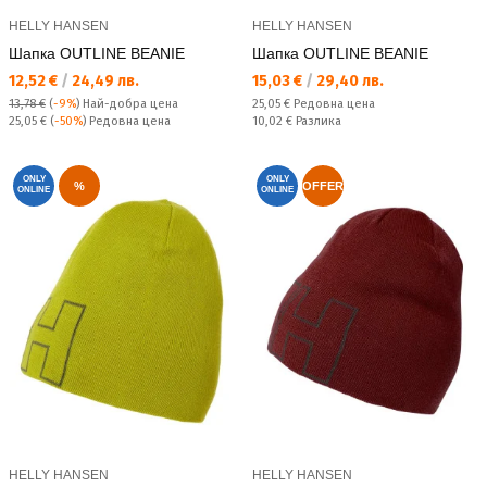
HELLY HANSEN
HELLY HANSEN
Шапка OUTLINE BEANIE
Шапка OUTLINE BEANIE
Текуща цена:
Текуща цена:
12,52 €
/
24,49 лв.
15,03 €
/
29,40 лв.
Редовна цена:
13,78 €
(
-9%
)
Най-добра цена
25,05 €
Редовна цена
Редовна цена:
Спестявате:
25,05 €
(
-50%
) Редовна цена
10,02 €
Разлика
ONLY
ONLY
%
OFFER
ONLINE
ONLINE
HELLY HANSEN
HELLY HANSEN