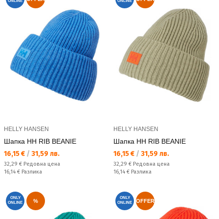
ONLINE
ONLINE
HELLY HANSEN
HELLY HANSEN
Шапка HH RIB BEANIE
Шапка HH RIB BEANIE
Текуща цена:
Текуща цена:
16,15 €
/
31,59 лв.
16,15 €
/
31,59 лв.
Редовна цена:
Редовна цена:
32,29 €
Редовна цена
32,29 €
Редовна цена
Спестявате:
Спестявате:
16,14 €
Разлика
16,14 €
Разлика
ONLY
ONLY
%
OFFER
ONLINE
ONLINE