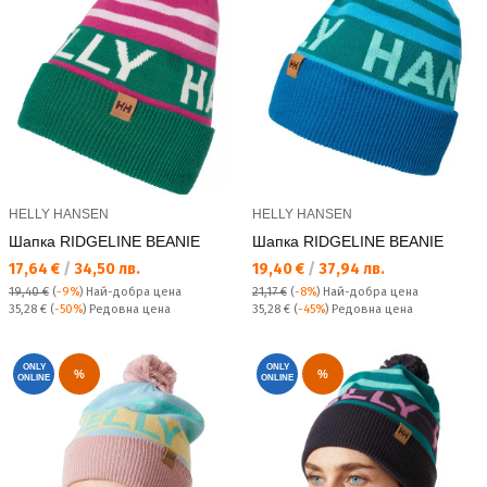
HELLY HANSEN
HELLY HANSEN
Шапка RIDGELINE BEANIE
Шапка RIDGELINE BEANIE
Текуща цена:
Текуща цена:
17,64 €
/
34,50 лв.
19,40 €
/
37,94 лв.
19,40 €
(
-9%
)
Най-добра цена
21,17 €
(
-8%
)
Най-добра цена
Редовна цена:
Редовна цена:
35,28 €
(
-50%
) Редовна цена
35,28 €
(
-45%
) Редовна цена
ONLY
ONLY
%
%
ONLINE
ONLINE