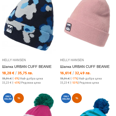
HELLY HANSEN
HELLY HANSEN
Шапка URBAN CUFF BEANIE
Шапка URBAN CUFF BEANIE
Текуща цена:
Текуща цена:
18,28 €
/
35,75 лв.
16,61 €
/
32,49 лв.
19,94 €
(
-8%
)
Най-добра цена
19,94 €
(
-17%
)
Най-добра цена
Редовна цена:
Редовна цена:
33,23 €
(
-45%
) Редовна цена
33,23 €
(
-50%
) Редовна цена
ONLY
ONLY
%
%
ONLINE
ONLINE