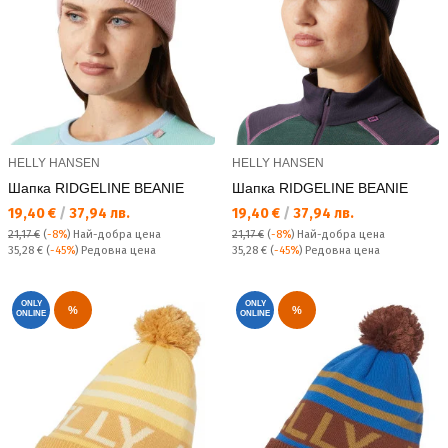
HELLY HANSEN
HELLY HANSEN
Шапка RIDGELINE BEANIE
Шапка RIDGELINE BEANIE
Текуща цена:
Текуща цена:
19,40 €
/
37,94 лв.
19,40 €
/
37,94 лв.
21,17 €
(
-8%
)
Най-добра цена
21,17 €
(
-8%
)
Най-добра цена
Редовна цена:
Редовна цена:
35,28 €
(
-45%
) Редовна цена
35,28 €
(
-45%
) Редовна цена
ONLY
ONLY
%
%
ONLINE
ONLINE