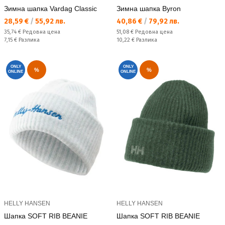
Зимна шапка Vardag Classic
Зимна шапка Byron
Текуща цена:
Текуща цена:
28,59 €
/
55,92 лв.
40,86 €
/
79,92 лв.
Редовна цена:
Редовна цена:
35,74 €
Редовна цена
51,08 €
Редовна цена
Спестявате:
Спестявате:
7,15 €
Разлика
10,22 €
Разлика
ONLY
ONLY
%
%
ONLINE
ONLINE
HELLY HANSEN
HELLY HANSEN
Шапка SOFT RIB BEANIE
Шапка SOFT RIB BEANIE