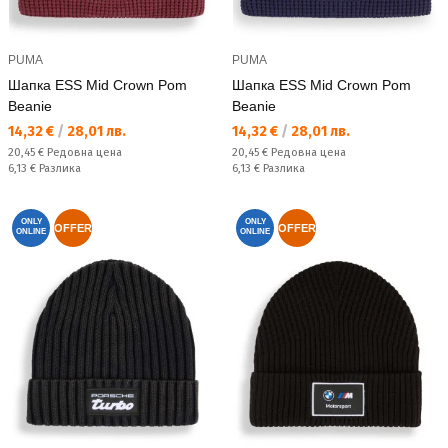
PUMA
PUMA
Шапка ESS Mid Crown Pom
Шапка ESS Mid Crown Pom
Beanie
Beanie
Текуща цена:
Текуща цена:
14,32 €
/
28,01 лв.
14,32 €
/
28,01 лв.
Редовна цена:
Редовна цена:
20,45 €
Редовна цена
20,45 €
Редовна цена
Спестявате:
Спестявате:
6,13 €
Разлика
6,13 €
Разлика
ONLY
ONLY
OFFER
OFFER
ONLINE
ONLINE