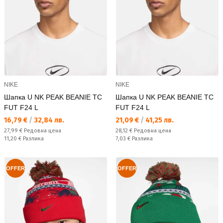
NIKE
NIKE
Шапка U NK PEAK BEANIE TC
Шапка U NK PEAK BEANIE TC
FUT F24 L
FUT F24 L
Текуща цена:
Текуща цена:
16,79 €
/
32,84 лв.
21,09 €
/
41,25 лв.
Редовна цена:
Редовна цена:
27,99 €
Редовна цена
28,12 €
Редовна цена
Спестявате:
Спестявате:
11,20 €
Разлика
7,03 €
Разлика
OFFER
OFFER