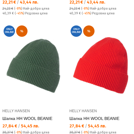
Текуща цена:
Текуща цена:
22,21 €
/
43,44 лв.
22,21 €
/
43,44 лв.
24,23 €
(
-8%
)
Най-добра цена
24,23 €
(
-8%
)
Най-добра цена
Редовна цена:
Редовна цена:
40,39 €
(
-45%
) Редовна цена
40,39 €
(
-45%
) Редовна цена
ONLY
ONLY
%
%
ONLINE
ONLINE
HELLY HANSEN
HELLY HANSEN
Шапка HH WOOL BEANIE
Шапка HH WOOL BEANIE
Текуща цена:
Текуща цена:
27,84 €
/
54,45 лв.
27,84 €
/
54,45 лв.
30,37 €
(
-8%
)
Най-добра цена
30,37 €
(
-8%
)
Най-добра цена