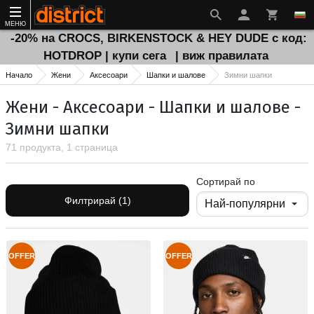
МЕНЮ
-20% на CROCS, BIRKENSTOCK & HEY DUDE с код:
HOTDROP | купи сега
| виж правилата
Начало
Жени
Аксесоари
Шапки и шалове
Зимни шапки
Жени - Аксесоари - Шапки и шалове -
Зимни шапки
71 продукта, 1 страница
Сортирай по
Филтрирай (1)
OFFER
OFFER