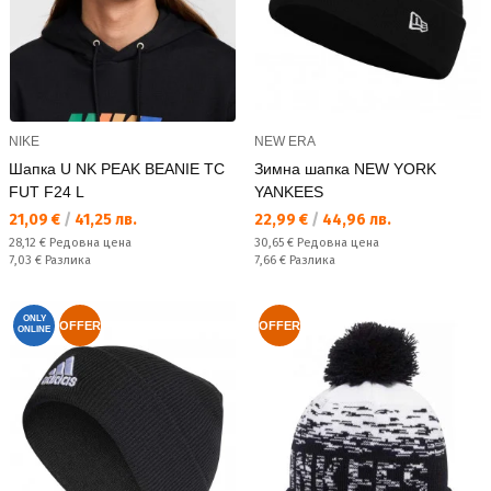
NIKE
NEW ERA
Шапка U NK PEAK BEANIE TC
Зимна шапка NEW YORK
FUT F24 L
YANKEES
Текуща цена:
Текуща цена:
21,09 €
/
41,25 лв.
22,99 €
/
44,96 лв.
Редовна цена:
Редовна цена:
28,12 €
Редовна цена
30,65 €
Редовна цена
Спестявате:
Спестявате:
7,03 €
Разлика
7,66 €
Разлика
ONLY
OFFER
OFFER
ONLINE