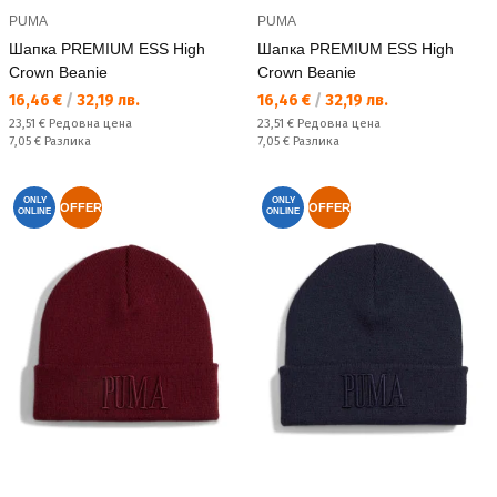
PUMA
PUMA
Шапка PREMIUM ESS High
Шапка PREMIUM ESS High
Crown Beanie
Crown Beanie
Текуща цена:
Текуща цена:
16,46 €
/
32,19 лв.
16,46 €
/
32,19 лв.
Редовна цена:
Редовна цена:
23,51 €
Редовна цена
23,51 €
Редовна цена
Спестявате:
Спестявате:
7,05 €
Разлика
7,05 €
Разлика
ONLY
ONLY
OFFER
OFFER
ONLINE
ONLINE