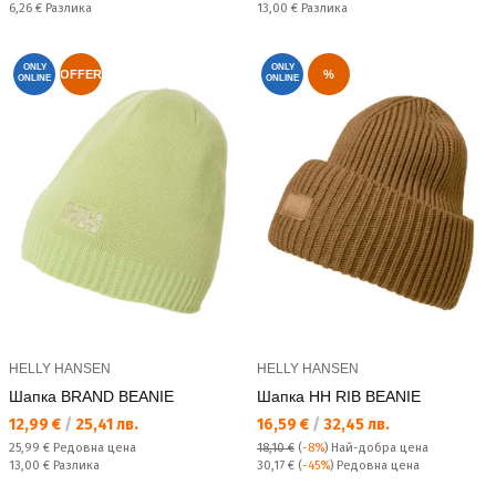
Спестявате:
Спестявате:
6,26 €
Разлика
13,00 €
Разлика
ONLY
ONLY
OFFER
%
ONLINE
ONLINE
HELLY HANSEN
HELLY HANSEN
Шапка BRAND BEANIE
Шапка HH RIB BEANIE
Текуща цена:
Текуща цена:
12,99 €
/
25,41 лв.
16,59 €
/
32,45 лв.
Редовна цена:
25,99 €
Редовна цена
18,10 €
(
-8%
)
Най-добра цена
Спестявате:
Редовна цена:
13,00 €
Разлика
30,17 €
(
-45%
) Редовна цена