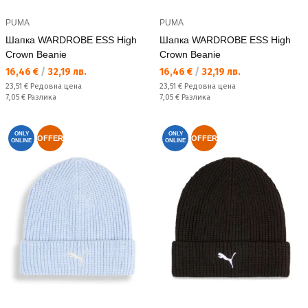
PUMA
PUMA
Шапка WARDROBE ESS High
Шапка WARDROBE ESS High
Crown Beanie
Crown Beanie
Текуща цена:
Текуща цена:
16,46 €
/
32,19 лв.
16,46 €
/
32,19 лв.
Редовна цена:
Редовна цена:
23,51 €
Редовна цена
23,51 €
Редовна цена
Спестявате:
Спестявате:
7,05 €
Разлика
7,05 €
Разлика
ONLY
ONLY
OFFER
OFFER
ONLINE
ONLINE