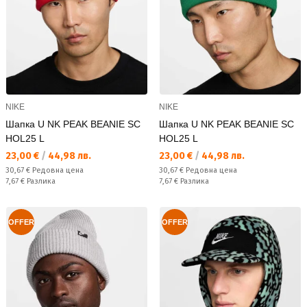
NIKE
NIKE
Шапка U NK PEAK BEANIE SC
Шапка U NK PEAK BEANIE SC
HOL25 L
HOL25 L
Текуща цена:
Текуща цена:
23,00 €
/
44,98 лв.
23,00 €
/
44,98 лв.
Редовна цена:
Редовна цена:
30,67 €
Редовна цена
30,67 €
Редовна цена
Спестявате:
Спестявате:
7,67 €
Разлика
7,67 €
Разлика
OFFER
OFFER