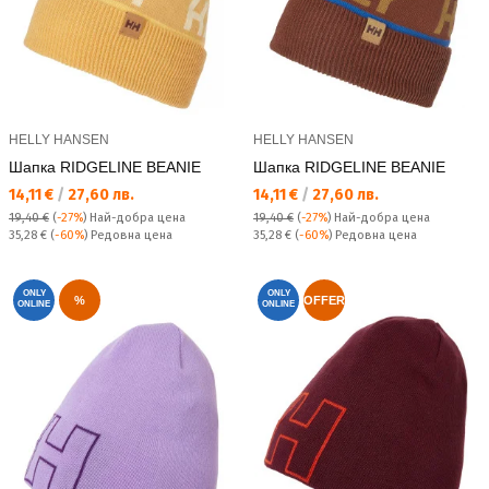
HELLY HANSEN
HELLY HANSEN
Шапка RIDGELINE BEANIE
Шапка RIDGELINE BEANIE
Текуща цена:
Текуща цена:
14,11 €
/
27,60 лв.
14,11 €
/
27,60 лв.
19,40 €
(
-27%
)
Най-добра цена
19,40 €
(
-27%
)
Най-добра цена
Редовна цена:
Редовна цена:
35,28 €
(
-60%
) Редовна цена
35,28 €
(
-60%
) Редовна цена
ONLY
ONLY
%
OFFER
ONLINE
ONLINE