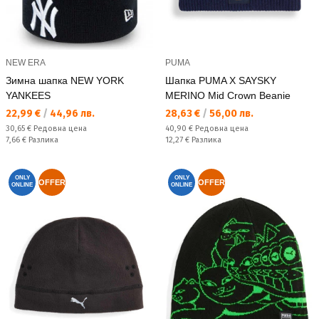
NEW ERA
PUMA
Зимна шапка NEW YORK
Шапка PUMA X SAYSKY
YANKEES
MERINO Mid Crown Beanie
Текуща цена:
Текуща цена:
22,99 €
/
44,96 лв.
28,63 €
/
56,00 лв.
Редовна цена:
Редовна цена:
30,65 €
Редовна цена
40,90 €
Редовна цена
Спестявате:
Спестявате:
7,66 €
Разлика
12,27 €
Разлика
ONLY
ONLY
OFFER
OFFER
ONLINE
ONLINE