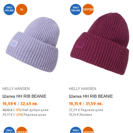
ONLY
ONLY
%
OFFER
ONLINE
ONLINE
HELLY HANSEN
HELLY HANSEN
Шапка HH RIB BEANIE
Шапка HH RIB BEANIE
Текуща цена:
Текуща цена:
16,59 €
/
32,45 лв.
16,15 €
/
31,59 лв.
Редовна цена:
18,10 €
(
-8%
)
Най-добра цена
32,29 €
Редовна цена
Редовна цена:
Спестявате:
30,17 €
(
-45%
) Редовна цена
16,14 €
Разлика
ONLY
ONLY
OFFER
OFFER