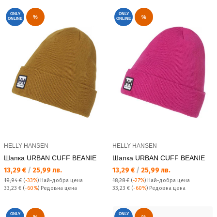
ONLY
ONLY
%
%
ONLINE
ONLINE
HELLY HANSEN
HELLY HANSEN
Шапка URBAN CUFF BEANIE
Шапка URBAN CUFF BEANIE
Текуща цена:
Текуща цена:
13,29 €
/
25,99 лв.
13,29 €
/
25,99 лв.
19,94 €
(
-33%
)
Най-добра цена
18,28 €
(
-27%
)
Най-добра цена
Редовна цена:
Редовна цена:
33,23 €
(
-60%
) Редовна цена
33,23 €
(
-60%
) Редовна цена
ONLY
ONLY