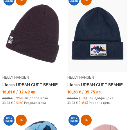
%
%
ONLINE
ONLINE
HELLY HANSEN
HELLY HANSEN
Шапка URBAN CUFF BEANIE
Шапка URBAN CUFF BEANIE
Текуща цена:
Текуща цена:
16,61 €
/
32,49 лв.
18,28 €
/
35,75 лв.
18,28 €
(
-9%
)
Най-добра цена
19,94 €
(
-8%
)
Най-добра цена
Редовна цена:
Редовна цена:
33,23 €
(
-50%
) Редовна цена
33,23 €
(
-45%
) Редовна цена
ONLY
ONLY
%
%
ONLINE
ONLINE