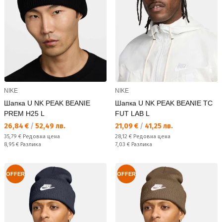
NIKE
NIKE
Шапка U NK PEAK BEANIE
Шапка U NK PEAK BEANIE TC
PREM H25 L
FUT LAB L
Текуща цена:
Текуща цена:
26,84 €
/
52,49 лв.
21,09 €
/
41,25 лв.
Редовна цена:
Редовна цена:
35,79 €
Редовна цена
28,12 €
Редовна цена
Спестявате:
Спестявате:
8,95 €
Разлика
7,03 €
Разлика
OFFER
OFFER