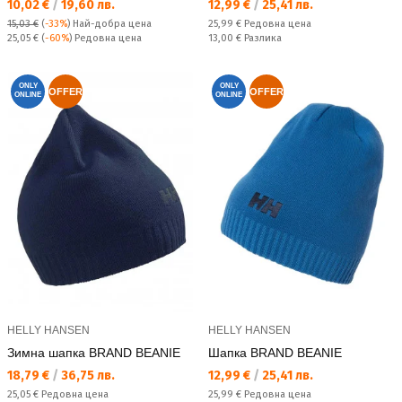
Текуща цена:
Текуща цена:
10,02 €
/
19,60 лв.
12,99 €
/
25,41 лв.
Редовна цена:
15,03 €
(
-33%
)
Най-добра цена
25,99 €
Редовна цена
Редовна цена:
Спестявате:
25,05 €
(
-60%
) Редовна цена
13,00 €
Разлика
ONLY
ONLY
OFFER
OFFER
ONLINE
ONLINE
HELLY HANSEN
HELLY HANSEN
Зимна шапка BRAND BEANIE
Шапка BRAND BEANIE
Текуща цена:
Текуща цена:
18,79 €
/
36,75 лв.
12,99 €
/
25,41 лв.
Редовна цена:
Редовна цена:
25,05 €
Редовна цена
25,99 €
Редовна цена