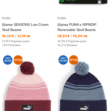
PUMA
PUMA
Шапка SEASONS Low Crown
Шапка PUMA x RIPNDIP
Skull Beanie
Reversable Skull Beanie
Текуща цена:
Текуща цена:
16,46 €
/
32,19 лв.
28,63 €
/
56,00 лв.
Редовна цена:
Редовна цена:
23,51 €
Редовна цена
40,90 €
Редовна цена
Спестявате:
Спестявате:
7,05 €
Разлика
12,27 €
Разлика
ONLY
ONLY
OFFER
OFFER
ONLINE
ONLINE