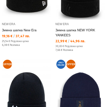
NEW ERA
NEW ERA
Зимна шапка New Era
Зимна шапка NEW YORK
YANKEES
Текуща цена:
19,16 €
/
37,47 лв.
Текуща цена:
22,99 €
/
44,96 лв.
Редовна цена:
25,54 €
Редовна цена
Спестявате:
6,38 €
Разлика
Редовна цена:
30,65 €
Редовна цена
Спестявате:
7,66 €
Разлика
ONLY
OFFER
OFFER
ONLINE