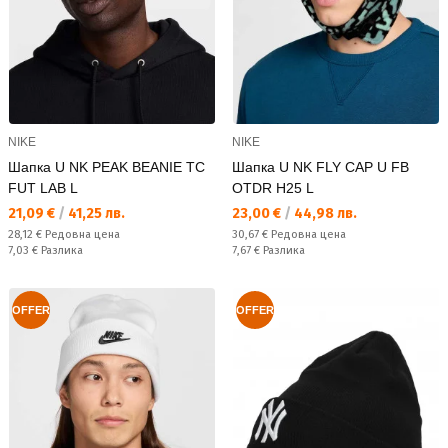
NIKE
NIKE
Шапка U NK PEAK BEANIE TC
Шапка U NK FLY CAP U FB
FUT LAB L
OTDR H25 L
Текуща цена:
Текуща цена:
21,09 €
/
41,25 лв.
23,00 €
/
44,98 лв.
Редовна цена:
Редовна цена:
28,12 €
Редовна цена
30,67 €
Редовна цена
Спестявате:
Спестявате:
7,03 €
Разлика
7,67 €
Разлика
OFFER
OFFER