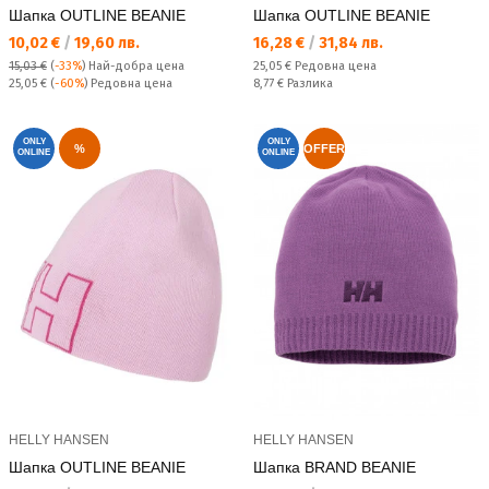
Шапка OUTLINE BEANIE
Шапка OUTLINE BEANIE
Текуща цена:
Текуща цена:
10,02 €
/
19,60 лв.
16,28 €
/
31,84 лв.
Редовна цена:
15,03 €
(
-33%
)
Най-добра цена
25,05 €
Редовна цена
Редовна цена:
Спестявате:
25,05 €
(
-60%
) Редовна цена
8,77 €
Разлика
ONLY
ONLY
%
OFFER
ONLINE
ONLINE
HELLY HANSEN
HELLY HANSEN
Шапка OUTLINE BEANIE
Шапка BRAND BEANIE