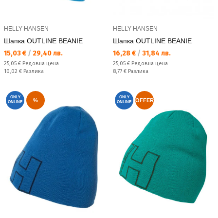
HELLY HANSEN
HELLY HANSEN
Шапка OUTLINE BEANIE
Шапка OUTLINE BEANIE
Текуща цена:
Текуща цена:
15,03 €
/
29,40 лв.
16,28 €
/
31,84 лв.
Редовна цена:
Редовна цена:
25,05 €
Редовна цена
25,05 €
Редовна цена
Спестявате:
Спестявате:
10,02 €
Разлика
8,77 €
Разлика
ONLY
ONLY
%
OFFER
ONLINE
ONLINE