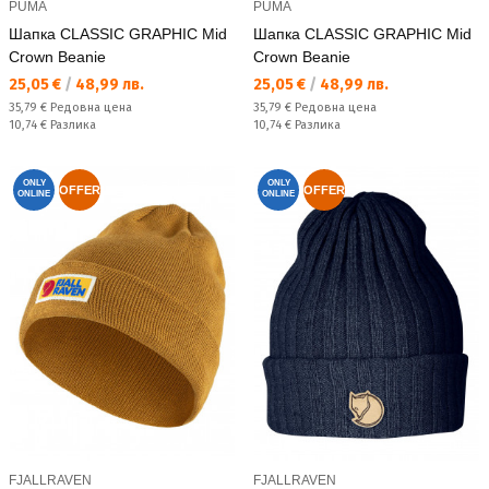
PUMA
PUMA
Шапка CLASSIC GRAPHIC Mid
Шапка CLASSIC GRAPHIC Mid
Crown Beanie
Crown Beanie
Текуща цена:
Текуща цена:
25,05 €
/
48,99 лв.
25,05 €
/
48,99 лв.
Редовна цена:
Редовна цена:
35,79 €
Редовна цена
35,79 €
Редовна цена
Спестявате:
Спестявате:
10,74 €
Разлика
10,74 €
Разлика
ONLY
ONLY
OFFER
OFFER
ONLINE
ONLINE
FJALLRAVEN
FJALLRAVEN