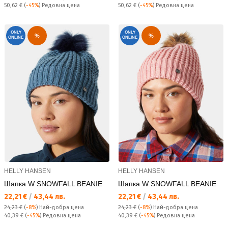
Редовна цена:
Редовна цена:
50,62 €
(
-45%
) Редовна цена
50,62 €
(
-45%
) Редовна цена
ONLY
ONLY
%
%
ONLINE
ONLINE
HELLY HANSEN
HELLY HANSEN
Шапка W SNOWFALL BEANIE
Шапка W SNOWFALL BEANIE
Текуща цена:
Текуща цена:
22,21 €
/
43,44 лв.
22,21 €
/
43,44 лв.
24,23 €
(
-8%
)
Най-добра цена
24,23 €
(
-8%
)
Най-добра цена
Редовна цена:
Редовна цена:
40,39 €
(
-45%
) Редовна цена
40,39 €
(
-45%
) Редовна цена