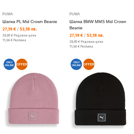
PUMA
PUMA
Шапка PL Mid Crown Beanie
Шапка BMW MMS Mid Crown
Beanie
Текуща цена:
27,19 €
/
53,18 лв.
Текуща цена:
27,19 €
/
53,18 лв.
Редовна цена:
38,85 €
Редовна цена
Спестявате:
11,66 €
Разлика
Редовна цена:
38,85 €
Редовна цена
Спестявате:
11,66 €
Разлика
ONLY
ONLY
OFFER
OFFER
ONLINE
ONLINE