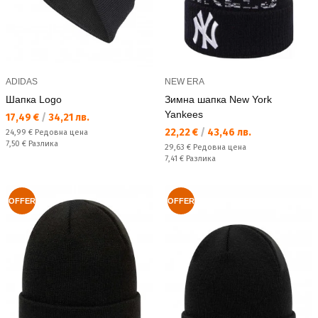
ADIDAS
NEW ERA
Шапка Logo
Зимна шапка New York
Yankees
Текуща цена:
17,49 €
/
34,21 лв.
Текуща цена:
22,22 €
/
43,46 лв.
Редовна цена:
24,99 €
Редовна цена
Спестявате:
7,50 €
Разлика
Редовна цена:
29,63 €
Редовна цена
Спестявате:
7,41 €
Разлика
OFFER
OFFER