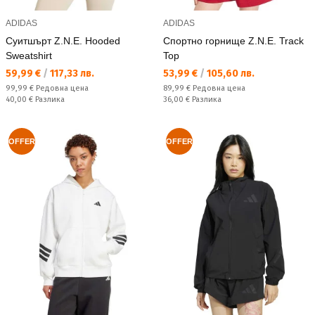
ADIDAS
ADIDAS
Суитшърт Z.N.E. Hooded
Спортно горнище Z.N.E. Track
Sweatshirt
Top
Текуща цена:
Текуща цена:
59,99 €
/
117,33 лв.
53,99 €
/
105,60 лв.
Редовна цена:
Редовна цена:
99,99 €
Редовна цена
89,99 €
Редовна цена
Спестявате:
Спестявате:
40,00 €
Разлика
36,00 €
Разлика
OFFER
OFFER