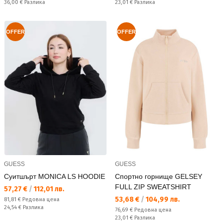
Спестявате:
Спестявате:
36,00 €
Разлика
23,01 €
Разлика
OFFER
OFFER
GUESS
GUESS
Суитшърт MONICA LS HOODIE
Спортно горнище GELSEY
FULL ZIP SWEATSHIRT
Текуща цена:
57,27 €
/
112,01 лв.
Текуща цена:
53,68 €
/
104,99 лв.
Редовна цена:
81,81 €
Редовна цена
Спестявате:
24,54 €
Разлика
Редовна цена:
76,69 €
Редовна цена
Спестявате:
23,01 €
Разлика