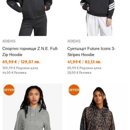
ADIDAS
ADIDAS
Спортно горнище Z.N.E. Full-
Суитшърт Future Icons 3-
Zip Hoodie
Stripes Hoodie
Текуща цена:
Текуща цена:
65,99 €
/
129,07 лв.
41,99 €
/
82,13 лв.
Редовна цена:
Редовна цена:
109,99 €
Редовна цена
69,99 €
Редовна цена
Спестявате:
Спестявате:
44,00 €
Разлика
28,00 €
Разлика
OFFER
OFFER