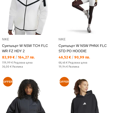
NIKE
NIKE
Суитшърт W NSW TCH FLC
Суитшърт W NSW PHNX FLC
WR FZ HDY 2
STD PO HOODIE
Текуща цена:
Текуща цена:
83,99 €
/
164,27 лв.
46,52 €
/
90,99 лв.
Редовна цена:
Редовна цена:
119,99 €
Редовна цена
66,46 €
Редовна цена
Спестявате:
Спестявате:
36,00 €
Разлика
19,94 €
Разлика
OFFER
OFFER