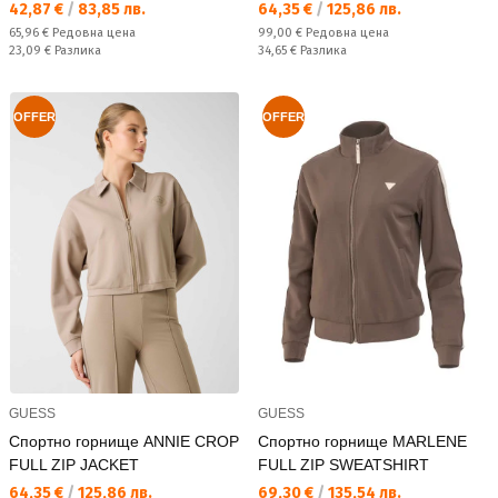
Текуща цена:
Текуща цена:
42,87 €
/
83,85 лв.
64,35 €
/
125,86 лв.
Редовна цена:
Редовна цена:
65,96 €
Редовна цена
99,00 €
Редовна цена
Спестявате:
Спестявате:
23,09 €
Разлика
34,65 €
Разлика
OFFER
OFFER
GUESS
GUESS
Спортно горнище ANNIE CROP
Спортно горнище MARLENE
FULL ZIP JACKET
FULL ZIP SWEATSHIRT
Текуща цена:
Текуща цена:
64,35 €
/
125,86 лв.
69,30 €
/
135,54 лв.