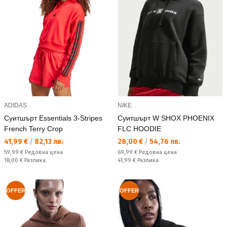
ADIDAS
NIKE
Суитшърт Essentials 3-Stripes
Суитшърт W SHOX PHOENIX
French Terry Crop
FLC HOODIE
Текуща цена:
Текуща цена:
41,99 €
/
82,13 лв.
28,00 €
/
54,76 лв.
Редовна цена:
Редовна цена:
59,99 €
Редовна цена
69,99 €
Редовна цена
Спестявате:
Спестявате:
18,00 €
Разлика
41,99 €
Разлика
OFFER
OFFER