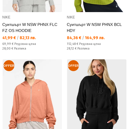
NIKE
NIKE
Суитшърт W NSW PHNX FLC
Суитшърт W NSW PHNX BCL
FZ OS HOODIE
HDY
Текуща цена:
Текуща цена:
41,99 €
/
82,13 лв.
84,36 €
/
164,99 лв.
Редовна цена:
Редовна цена:
69,99 €
Редовна цена
112,48 €
Редовна цена
Спестявате:
Спестявате:
28,00 €
Разлика
28,12 €
Разлика
OFFER
OFFER