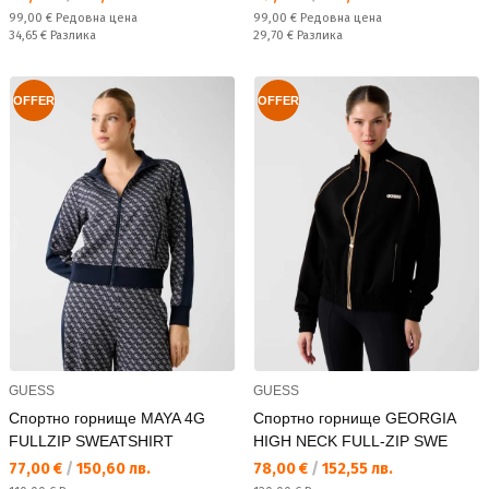
Редовна цена:
Редовна цена:
99,00 €
Редовна цена
99,00 €
Редовна цена
Спестявате:
Спестявате:
34,65 €
Разлика
29,70 €
Разлика
OFFER
OFFER
GUESS
GUESS
Спортно горнище MAYA 4G
Спортно горнище GEORGIA
FULLZIP SWEATSHIRT
HIGH NECK FULL-ZIP SWE
Текуща цена:
Текуща цена:
77,00 €
/
150,60 лв.
78,00 €
/
152,55 лв.