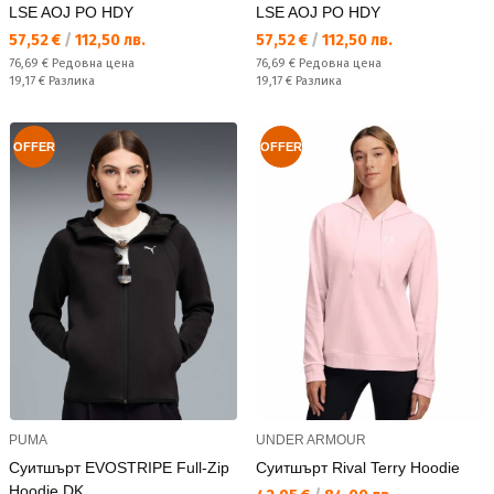
LSE AOJ PO HDY
LSE AOJ PO HDY
Текуща цена:
Текуща цена:
57,52 €
/
112,50 лв.
57,52 €
/
112,50 лв.
Редовна цена:
Редовна цена:
76,69 €
Редовна цена
76,69 €
Редовна цена
Спестявате:
Спестявате:
19,17 €
Разлика
19,17 €
Разлика
OFFER
OFFER
PUMA
UNDER ARMOUR
Суитшърт EVOSTRIPE Full-Zip
Суитшърт Rival Terry Hoodie
Hoodie DK