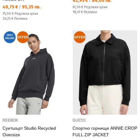
Текуща цена:
42,95 €
/
84,00 лв.
Текуща цена:
48,75 €
/
95,35 лв.
Редовна цена:
61,36 €
Редовна цена
Спестявате:
18,41 €
Разлика
Редовна цена:
75,00 €
Редовна цена
Спестявате:
26,25 €
Разлика
ONLY
OFFER
OFFER
ONLINE
REEBOK
GUESS
Суитшърт Studio Recycled
Спортно горнище ANNIE CROP
Oversize
FULL ZIP JACKET