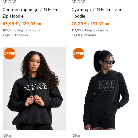
ADIDAS
ADIDAS
Спортно горнище Z.N.E. Full-
Суитшърт Z.N.E. Full-Zip
Zip Hoodie
Hoodie
Текуща цена:
Текуща цена:
65,99 €
/
129,07 лв.
78,39 €
/
153,32 лв.
Редовна цена:
Редовна цена:
109,99 €
Редовна цена
111,99 €
Редовна цена
Спестявате:
Спестявате:
44,00 €
Разлика
33,60 €
Разлика
OFFER
OFFER
NIKE
NIKE