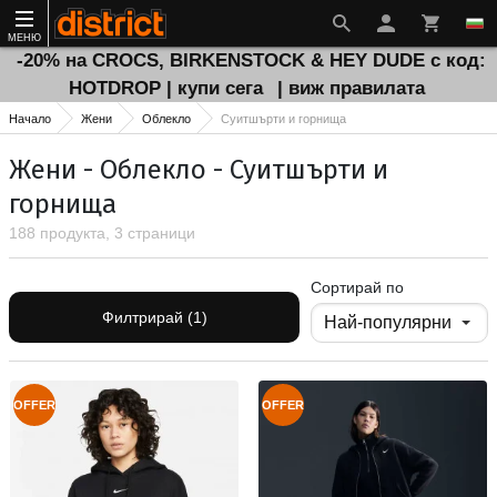
МЕНЮ
-20% на CROCS, BIRKENSTOCK & HEY DUDE с код:
HOTDROP | купи сега
| виж правилата
Начало
Жени
Облекло
Суитшърти и горнища
Жени - Облекло - Суитшърти и
горнища
188 продукта, 3 страници
Сортирай по
Филтрирай (1)
OFFER
OFFER