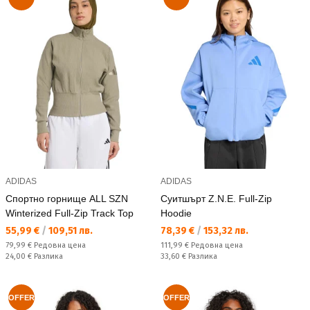
ADIDAS
ADIDAS
Спортно горнище ALL SZN
Суитшърт Z.N.E. Full-Zip
Winterized Full-Zip Track Top
Hoodie
Текуща цена:
Текуща цена:
55,99 €
/
109,51 лв.
78,39 €
/
153,32 лв.
Редовна цена:
Редовна цена:
79,99 €
Редовна цена
111,99 €
Редовна цена
Спестявате:
Спестявате:
24,00 €
Разлика
33,60 €
Разлика
OFFER
OFFER