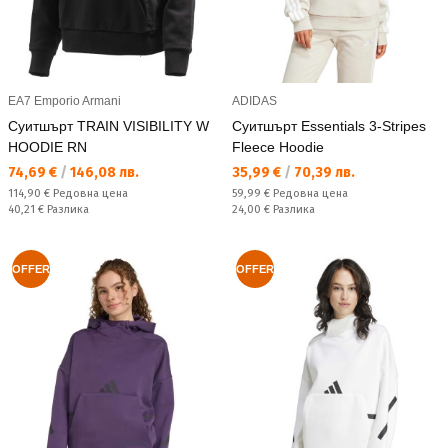
EA7 Emporio Armani
ADIDAS
Суитшърт TRAIN VISIBILITY W
Суитшърт Essentials 3-Stripes
HOODIE RN
Fleece Hoodie
Текуща цена:
Текуща цена:
74,69 €
/
146,08 лв.
35,99 €
/
70,39 лв.
Редовна цена:
Редовна цена:
114,90 €
Редовна цена
59,99 €
Редовна цена
Спестявате:
Спестявате:
40,21 €
Разлика
24,00 €
Разлика
OFFER
OFFER