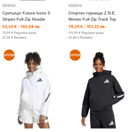
ADIDAS
ADIDAS
Суитшърт Future Icons 3-
Спортно горнище Z.N.E.
Stripes Full-Zip Hoodie
Woven Full-Zip Track Top
Текуща цена:
Текуща цена:
52,49 €
/
102,66 лв.
78,39 €
/
153,32 лв.
Редовна цена:
Редовна цена:
74,99 €
Редовна цена
111,99 €
Редовна цена
Спестявате:
Спестявате:
22,50 €
Разлика
33,60 €
Разлика
OFFER
OFFER