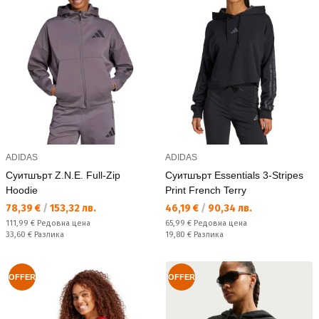
ADIDAS
ADIDAS
Суитшърт Z.N.E. Full-Zip
Суитшърт Essentials 3-Stripes
Hoodie
Print French Terry
Текуща цена:
Текуща цена:
78,39 €
/
153,32 лв.
46,19 €
/
90,34 лв.
Редовна цена:
Редовна цена:
111,99 €
Редовна цена
65,99 €
Редовна цена
Спестявате:
Спестявате:
33,60 €
Разлика
19,80 €
Разлика
OFFER
OFFER