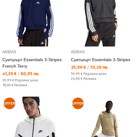
ADIDAS
ADIDAS
Суитшърт Essentials 3-Stripes
Суитшърт Essentials 3-Stripes
French Terry
Текуща цена:
35,99 €
/
70,39 лв.
Текуща цена:
41,39 €
/
80,95 лв.
Редовна цена:
59,99 €
Редовна цена
Спестявате:
24,00 €
Разлика
Редовна цена:
59,99 €
Редовна цена
Спестявате:
18,60 €
Разлика
OFFER
OFFER