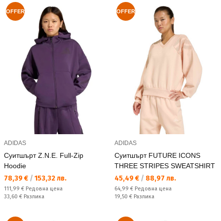
OFFER
OFFER
ADIDAS
ADIDAS
Суитшърт Z.N.E. Full-Zip
Суитшърт FUTURE ICONS
Hoodie
THREE STRIPES SWEATSHIRT
Текуща цена:
Текуща цена:
78,39 €
/
153,32 лв.
45,49 €
/
88,97 лв.
Редовна цена:
Редовна цена:
111,99 €
Редовна цена
64,99 €
Редовна цена
Спестявате:
Спестявате:
33,60 €
Разлика
19,50 €
Разлика