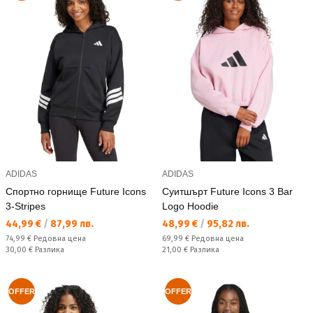
ADIDAS
ADIDAS
Спортно горнище Future Icons
Суитшърт Future Icons 3 Bar
3-Stripes
Logo Hoodie
Текуща цена:
Текуща цена:
44,99 €
/
87,99 лв.
48,99 €
/
95,82 лв.
Редовна цена:
Редовна цена:
74,99 €
Редовна цена
69,99 €
Редовна цена
Спестявате:
Спестявате:
30,00 €
Разлика
21,00 €
Разлика
OFFER
OFFER