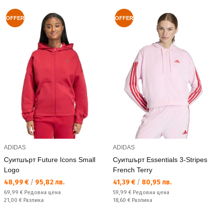
OFFER
OFFER
ADIDAS
ADIDAS
Суитшърт Future Icons Small
Суитшърт Essentials 3-Stripes
Logo
French Terry
Текуща цена:
Текуща цена:
48,99 €
/
95,82 лв.
41,39 €
/
80,95 лв.
Редовна цена:
Редовна цена:
69,99 €
Редовна цена
59,99 €
Редовна цена
Спестявате:
Спестявате:
21,00 €
Разлика
18,60 €
Разлика