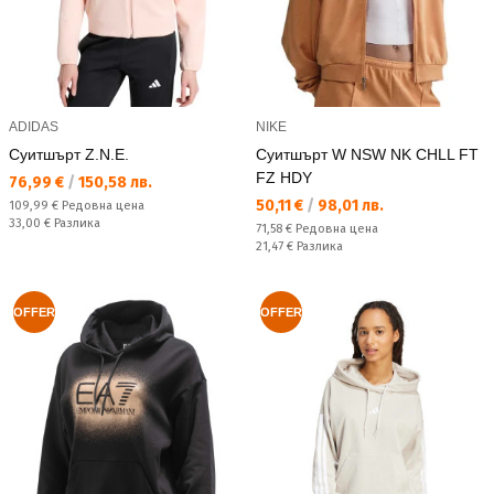
ADIDAS
NIKE
Суитшърт Z.N.E.
Суитшърт W NSW NK CHLL FT
FZ HDY
Текуща цена:
76,99 €
/
150,58 лв.
Текуща цена:
50,11 €
/
98,01 лв.
Редовна цена:
109,99 €
Редовна цена
Спестявате:
33,00 €
Разлика
Редовна цена:
71,58 €
Редовна цена
Спестявате:
21,47 €
Разлика
OFFER
OFFER