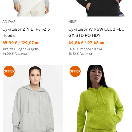
ADIDAS
NIKE
Суитшърт Z.N.E. Full-Zip
Суитшърт W NSW CLUB FLC
Hoodie
GX STD PO HDY
Текуща цена:
Текуща цена:
65,99 €
/
129,07 лв.
49,84 €
/
97,48 лв.
Редовна цена:
Редовна цена:
109,99 €
Редовна цена
66,46 €
Редовна цена
Спестявате:
Спестявате:
44,00 €
Разлика
16,62 €
Разлика
OFFER
OFFER