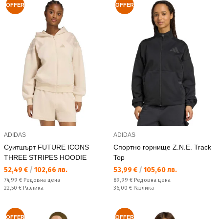
OFFER
OFFER
ADIDAS
ADIDAS
Суитшърт FUTURE ICONS
Спортно горнище Z.N.E. Track
THREE STRIPES HOODIE
Top
Текуща цена:
Текуща цена:
52,49 €
/
102,66 лв.
53,99 €
/
105,60 лв.
Редовна цена:
Редовна цена:
74,99 €
Редовна цена
89,99 €
Редовна цена
Спестявате:
Спестявате:
22,50 €
Разлика
36,00 €
Разлика
OFFER
OFFER