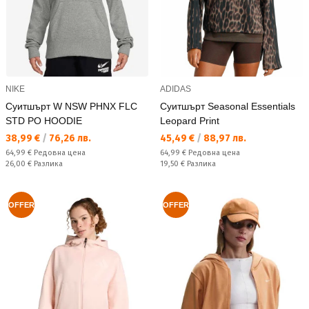
NIKE
ADIDAS
Суитшърт W NSW PHNX FLC
Суитшърт Seasonal Essentials
STD PO HOODIE
Leopard Print
Текуща цена:
Текуща цена:
38,99 €
/
76,26 лв.
45,49 €
/
88,97 лв.
Редовна цена:
Редовна цена:
64,99 €
Редовна цена
64,99 €
Редовна цена
Спестявате:
Спестявате:
26,00 €
Разлика
19,50 €
Разлика
OFFER
OFFER