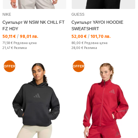
NIKE
GUESS
Суитшърт W NSW NK CHLL FT
Суитшърт YAYOI HOODIE
FZ HDY
SWEATSHIRT
Текуща цена:
Текуща цена:
50,11 €
/
98,01 лв.
52,00 €
/
101,70 лв.
Редовна цена:
Редовна цена:
71,58 €
Редовна цена
80,00 €
Редовна цена
Спестявате:
Спестявате:
21,47 €
Разлика
28,00 €
Разлика
OFFER
OFFER