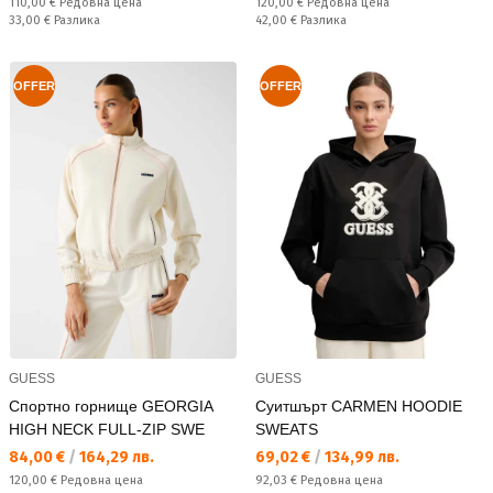
Редовна цена:
Редовна цена:
110,00 €
Редовна цена
120,00 €
Редовна цена
Спестявате:
Спестявате:
33,00 €
Разлика
42,00 €
Разлика
OFFER
OFFER
GUESS
GUESS
Спортно горнище GEORGIA
Суитшърт CARMEN HOODIE
HIGH NECK FULL-ZIP SWE
SWEATS
Текуща цена:
Текуща цена:
84,00 €
/
164,29 лв.
69,02 €
/
134,99 лв.
Редовна цена:
Редовна цена:
120,00 €
Редовна цена
92,03 €
Редовна цена