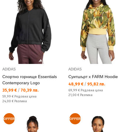
ADIDAS
ADIDAS
Спортно горнище Essentials
Суитшърт x FARM Hoodie
Contemporary Logo
Текуща цена:
48,99 €
/
95,82 лв.
Текуща цена:
35,99 €
/
70,39 лв.
Редовна цена:
69,99 €
Редовна цена
Спестявате:
21,00 €
Разлика
Редовна цена:
59,99 €
Редовна цена
Спестявате:
24,00 €
Разлика
OFFER
OFFER