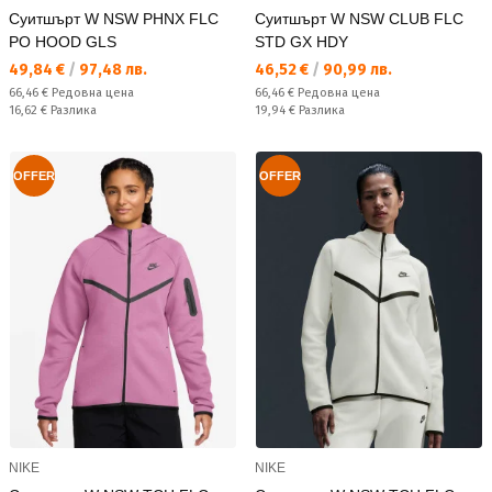
Суитшърт W NSW PHNX FLC
Суитшърт W NSW CLUB FLC
PO HOOD GLS
STD GX HDY
Текуща цена:
Текуща цена:
49,84 €
/
97,48 лв.
46,52 €
/
90,99 лв.
Редовна цена:
Редовна цена:
66,46 €
Редовна цена
66,46 €
Редовна цена
Спестявате:
Спестявате:
16,62 €
Разлика
19,94 €
Разлика
OFFER
OFFER
NIKE
NIKE