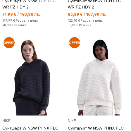
Суитшърт W NSW TCH FLC
Суитшърт W NSW TCH FLC
WR FZ HDY 2
WR FZ HDY 2
Текуща цена:
Текуща цена:
71,99 €
/
140,80 лв.
85,89 €
/
167,99 лв.
Редовна цена:
Редовна цена:
119,99 €
Редовна цена
122,70 €
Редовна цена
Спестявате:
Спестявате:
48,00 €
Разлика
36,81 €
Разлика
OFFER
OFFER
NIKE
NIKE
Суитшърт W NSW PHNX FLC
Суитшърт W NSW PHNX FLC