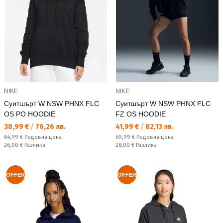
NIKE
NIKE
Суитшърт W NSW PHNX FLC
Суитшърт W NSW PHNX FLC
OS PO HOODIE
FZ OS HOODIE
Текуща цена:
Текуща цена:
38,99 €
/
76,26 лв.
41,99 €
/
82,13 лв.
Редовна цена:
Редовна цена:
64,99 €
Редовна цена
69,99 €
Редовна цена
Спестявате:
Спестявате:
26,00 €
Разлика
28,00 €
Разлика
OFFER
OFFER