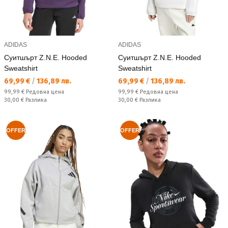
ADIDAS
ADIDAS
Суитшърт Z.N.E. Hooded
Суитшърт Z.N.E. Hooded
Sweatshirt
Sweatshirt
Текуща цена:
Текуща цена:
69,99 €
/
136,89 лв.
69,99 €
/
136,89 лв.
Редовна цена:
Редовна цена:
99,99 €
Редовна цена
99,99 €
Редовна цена
Спестявате:
Спестявате:
30,00 €
Разлика
30,00 €
Разлика
OFFER
OFFER