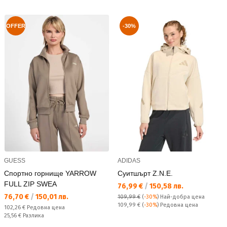
OFFER
-30%
GUESS
ADIDAS
Спортно горнище YARROW
Суитшърт Z.N.E.
FULL ZIP SWEA
Текуща цена:
76,99 €
/
150,58 лв.
Текуща цена:
76,70 €
/
150,01 лв.
109,99 €
(
-30%
)
Най-добра цена
Редовна цена:
109,99 €
(
-30%
) Редовна цена
Редовна цена:
102,26 €
Редовна цена
Спестявате:
25,56 €
Разлика