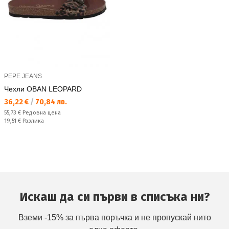
PEPE JEANS
Чехли OBAN LEOPARD
Текуща цена:
36,22 €
/
70,84 лв.
Редовна цена:
55,73 €
Редовна цена
Спестявате:
19,51 €
Разлика
Искаш да си първи в списъка ни?
Вземи -15% за първа поръчка и не пропускай нито