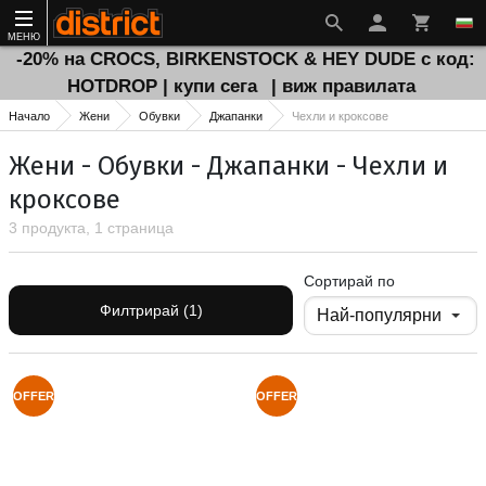
МЕНЮ
-20% на CROCS, BIRKENSTOCK & HEY DUDE с код:
HOTDROP | купи сега
| виж правилата
Начало
Жени
Обувки
Джапанки
Чехли и кроксове
Жени - Обувки - Джапанки - Чехли и
кроксове
3 продукта, 1 страница
Сортирай по
Филтрирай (1)
OFFER
OFFER