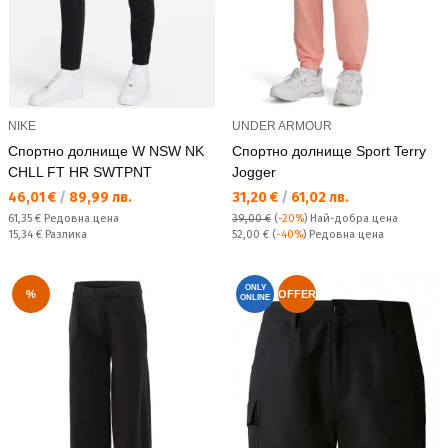
NIKE
UNDER ARMOUR
Спортно долнище W NSW NK
Спортно долнище Sport Terry
CHLL FT HR SWTPNT
Jogger
Текуща цена:
Текуща цена:
46,01 €
/
89,99 лв.
31,20 €
/
61,02 лв.
Редовна цена:
61,35 €
Редовна цена
39,00 €
(
-20%
)
Най-добра цена
Спестявате:
Редовна цена:
15,34 €
Разлика
52,00 €
(
-40%
) Редовна цена
ONLY
%
OFFER
ONLINE