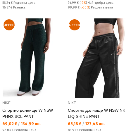
Редовна цена:
56,24 €
Редовна цена
74,99 €
(
-7%
)
Най-добра цена
Спестявате:
Редовна цена:
16,87 €
Разлика
99,99 €
(
-30%
) Редовна цена
OFFER
OFFER
NIKE
NIKE
Спортно долнище W NSW
Спортно долнище W NSW NK
PHNX BCL PANT
LIQ SHINE PANT
Текуща цена:
Текуща цена:
69,02 €
/
134,99 лв.
65,18 €
/
127,48 лв.
Редовна цена:
Редовна цена:
92,03 €
Редовна цена
86,91 €
Редовна цена