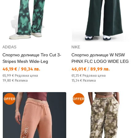
ADIDAS
NIKE
Спортно долнище Tiro Cut 3-
Спортно долнище W NSW
Stripes Mesh Wide-Leg
PHNX FLC LOGO WIDE LEG
Текуща цена:
Текуща цена:
46,19 €
/
90,34 лв.
46,01 €
/
89,99 лв.
Редовна цена:
Редовна цена:
65,99 €
Редовна цена
61,35 €
Редовна цена
Спестявате:
Спестявате:
19,80 €
Разлика
15,34 €
Разлика
OFFER
OFFER