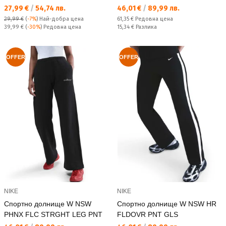
Текуща цена:
Текуща цена:
27,99 €
/
54,74 лв.
46,01 €
/
89,99 лв.
Редовна цена:
29,99 €
(
-7%
)
Най-добра цена
61,35 €
Редовна цена
Редовна цена:
Спестявате:
39,99 €
(
-30%
) Редовна цена
15,34 €
Разлика
OFFER
OFFER
NIKE
NIKE
Спортно долнище W NSW
Спортно долнище W NSW HR
PHNX FLC STRGHT LEG PNT
FLDOVR PNT GLS