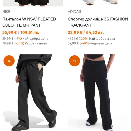
NIKE
ADIDAS
Панталон W NSW PLEATED
Спортно долнище 3S FASHION
CULOTTE MR PANT
TRACKPANT
Текуща цена:
Текуща цена:
55,99 €
/
109,51 лв.
32,99 €
/
64,52 лв.
59,99 €
(
-7%
)
Най-добра цена
41,24 €
(
-20%
)
Най-добра цена
Редовна цена:
Редовна цена:
79,99 €
(
-30%
) Редовна цена
54,99 €
(
-40%
) Редовна цена
%
%