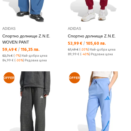
ADIDAS
ADIDAS
Спортно долнище Z.N.E.
Спортно долнище Z.N.E.
WOVEN PANT
Текуща цена:
53,99 €
/
105,60 лв.
Текуща цена:
59,49 €
/
116,35 лв.
67,49 €
(
-20%
)
Най-добра цена
Редовна цена:
89,99 €
(
-40%
) Редовна цена
63,74 €
(
-7%
)
Най-добра цена
Редовна цена:
84,99 €
(
-30%
) Редовна цена
OFFER
OFFER