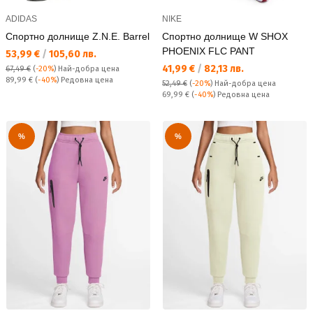
ADIDAS
NIKE
Спортно долнище Z.N.E. Barrel
Спортно долнище W SHOX
PHOENIX FLC PANT
Текуща цена:
53,99 €
/
105,60 лв.
Текуща цена:
41,99 €
/
82,13 лв.
67,49 €
(
-20%
)
Най-добра цена
Редовна цена:
89,99 €
(
-40%
) Редовна цена
52,49 €
(
-20%
)
Най-добра цена
Редовна цена:
69,99 €
(
-40%
) Редовна цена
%
%