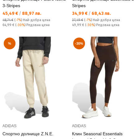
3-Stripes
Stripes
Текуща цена:
Текуща цена:
45,49 €
/
88,97 лв.
34,99 €
/
68,43 лв.
48,74 €
(
-7%
)
Най-добра цена
37,49 €
(
-7%
)
Най-добра цена
Редовна цена:
Редовна цена:
64,99 €
(
-30%
) Редовна цена
49,99 €
(
-30%
) Редовна цена
%
-30%
ADIDAS
ADIDAS
Спортно долнище Z.N.E.
Клин Seasonal Essentials