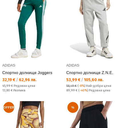
ADIDAS
ADIDAS
Спортно долнище Joggers
Спортно долнище Z.N.E.
Текуща цена:
Текуща цена:
32,19 €
/
62,96 лв.
53,99 €
/
105,60 лв.
Редовна цена:
45,99 €
Редовна цена
58,49 €
(
-8%
)
Най-добра цена
Спестявате:
Редовна цена:
13,80 €
Разлика
89,99 €
(
-40%
) Редовна цена
OFFER
%