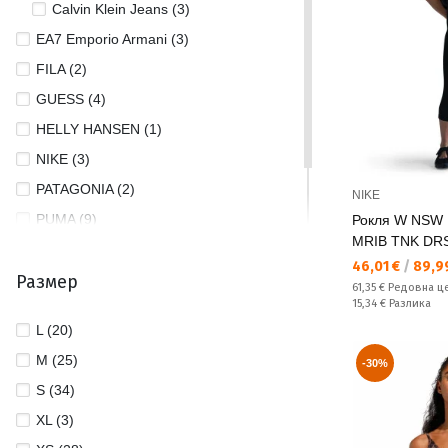
Calvin Klein Jeans (3)
EA7 Emporio Armani (3)
FILA (2)
GUESS (4)
HELLY HANSEN (1)
NIKE (3)
PATAGONIA (2)
NIKE
PUMA (9)
Рокля W NSW
MRIB TNK DR
THE NORTH FACE (3)
Текуща цена:
46,01 €
/
89,99
Размер
TOMMY JEANS (1)
Редовна цена:
61,35 €
Редовна ц
Спестявате:
15,34 €
Разлика
L (20)
M (25)
-30%
S (34)
XL (3)