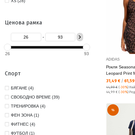
XS (28)
Ценова рамка
-
26
93
ADIDAS
Рокля Seasonal
Спорт
Leopard Print 
Текуща цена:
31,49 €
/
61,59
44,99 €
(
-30%
)
Най
БЯГАНЕ (4)
Редовна цена:
44,99 €
(
-30%
) Ре
СВОБОДНО ВРЕМЕ (39)
ТРЕНИРОВКА (4)
%
ФЕН ЗОНА (1)
ФИТНЕС (4)
ФУТБОЛ (1)