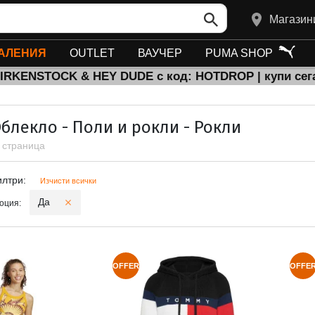
Магазин
АЛЕНИЯ
OUTLET
ВАУЧЕР
PUMA SHOP
BIRKENSTOCK & HEY DUDE с код: HOTDROP | купи сег
блекло - Поли и рокли - Рокли
1 страница
и филтри
илтри:
Изчисти всички
Да
оция:
OFFER
OFFE