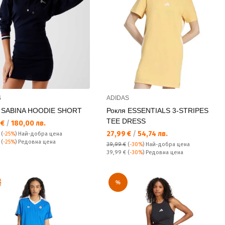
S
ADIDAS
я SABINA HOODIE SHORT
Рокля ESSENTIALS 3-STRIPES
TEE DRESS
а цена:
 €
/
180,00 лв.
Текуща цена:
27,99 €
/
54,74 лв.
(
-25%
)
Най-добра цена
а цена:
€
(
-25%
) Редовна цена
39,99 €
(
-30%
)
Най-добра цена
Редовна цена:
39,99 €
(
-30%
) Редовна цена
R
%