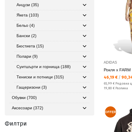
Анцузи (35)
Якета (103)
Бельо (4)
Бански (2)
Бюстиета (15)
Полари (9)
ADIDAS
Суитшърти и горнища (188)
Рокля x FARM
Тениски и потници (315)
Текуща цена:
46,19 €
/
90,34
Редовна цена:
65,99 €
Редовна 
Гащеризони (3)
Спестявате:
19,80 €
Разлика
Обувки (700)
Аксесоари (372)
OFFER
Филтри