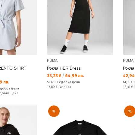
PUMA
PUMA
RENTO SHIRT
Рокля HER Dress
Рокля
Текуща цена:
Текущ
33,23 €
/
64,99 лв.
42,94
9 лв.
Редовна цена:
Редовн
51,12 €
Редовна цена
61,35 €
Спестявате:
Спестяв
17,89 €
Разлика
18,41 €
-добра цена
едовна цена
%
%