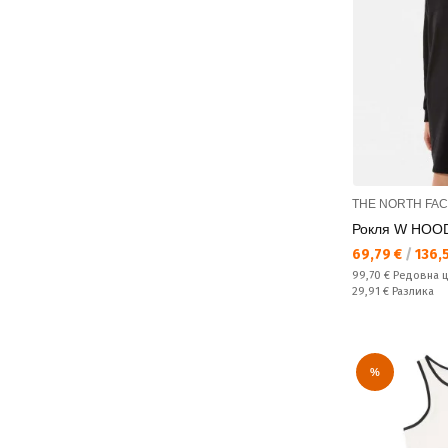
THE NORTH FA
Рокля W HOO
Текуща цена:
69,79 €
/
136,5
Редовна цена:
99,70 €
Редовна 
Спестявате:
29,91 €
Разлика
%