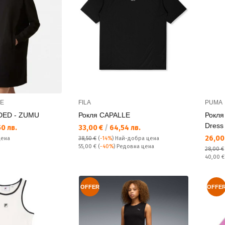
CE
FILA
PUMA
DED - ZUMU
Рокля CAPALLE
Рокля
Dress
Текуща цена:
0 лв.
33,00 €
/
64,54 лв.
Текущ
26,00
цена
38,50 €
(
-14%
)
Най-добра цена
Редовна цена:
55,00 €
(
-40%
) Редовна цена
28,00 €
Редовн
40,00 
OFFER
OFFE