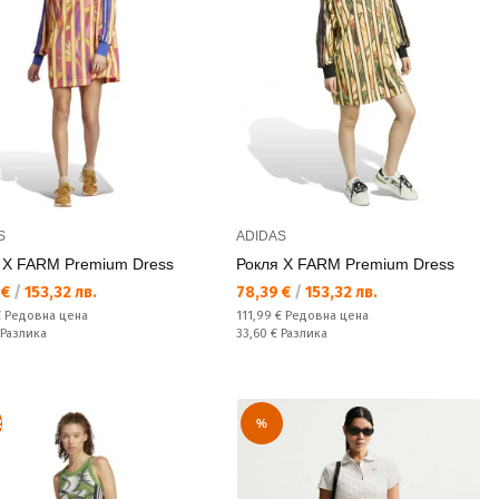
S
ADIDAS
 X FARM Premium Dress
Рокля X FARM Premium Dress
а цена:
Текуща цена:
 €
/
153,32 лв.
78,39 €
/
153,32 лв.
а цена:
Редовна цена:
€
Редовна цена
111,99 €
Редовна цена
ате:
Спестявате:
Разлика
33,60 €
Разлика
R
%