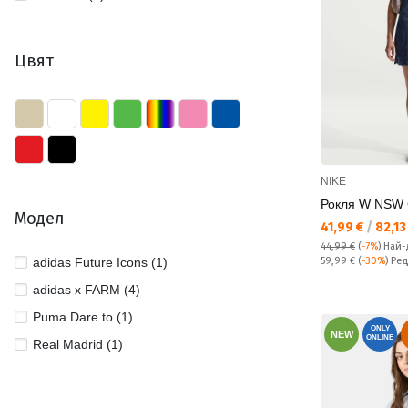
Цвят
NIKE
Рокля W NSW
Модел
Текуща цена:
41,99 €
/
82,13
44,99 €
(
-7%
)
Най-
Редовна цена:
adidas Future Icons (1)
59,99 €
(
-30%
) Ре
adidas x FARM (4)
Puma Dare to (1)
ONLY
NEW
ONLINE
Real Madrid (1)