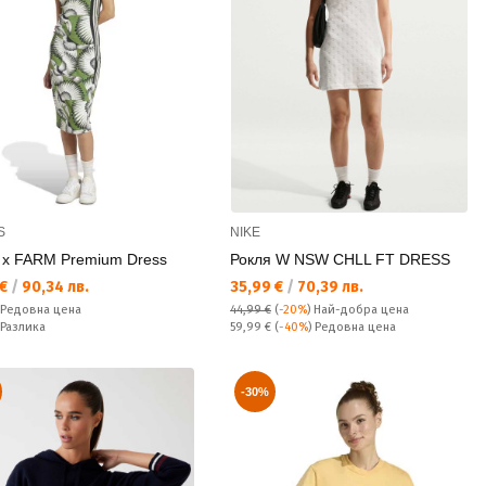
S
NIKE
 x FARM Premium Dress
Рокля W NSW CHLL FT DRESS
а цена:
Текуща цена:
 €
/
90,34 лв.
35,99 €
/
70,39 лв.
а цена:
Редовна цена
44,99 €
(
-20%
)
Най-добра цена
ате:
Редовна цена:
Разлика
59,99 €
(
-40%
) Редовна цена
-30%