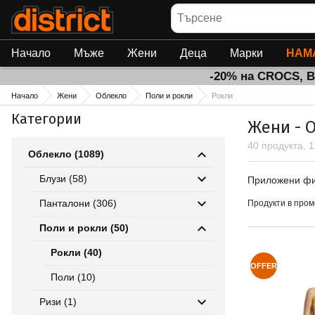
Търсене
Начало
Мъже
Жени
Деца
Марки
НАМ
-20% на CROCS, 
Начало
Жени
Облекло
Поли и рокли
Рокли
Категории
Жени - О
40 продукта, 
Облекло (1089)
Приложен
Блузи (58)
Приложени ф
Панталони (306)
Продукти в пром
Поли и рокли (50)
Рокли (40)
OFFER
Поли (10)
Ризи (1)