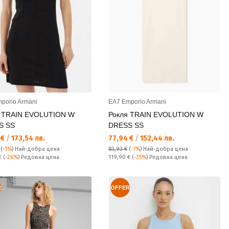
porio Armani
EA7 Emporio Armani
я TRAIN EVOLUTION W
Рокля TRAIN EVOLUTION W
S SS
DRESS SS
а цена:
Текуща цена:
 €
/
173,54 лв.
77,94 €
/
152,44 лв.
(
-1%
)
Най-добра цена
83,93 €
(
-7%
)
Най-добра цена
а цена:
Редовна цена:
 €
(
-26%
) Редовна цена
119,90 €
(
-35%
) Редовна цена
R
OFFER