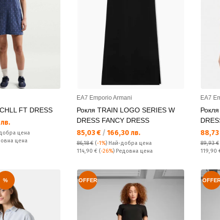
EA7 Emporio Armani
EA7 Em
 CHLL FT DRESS
Рокля TRAIN LOGO SERIES W
Рокл
DRESS FANCY DRESS
DRES
 лв.
Текуща цена:
Текущ
85,03 €
/
166,30 лв.
88,73
добра цена
довна цена
86,18 €
(
-1%
)
Най-добра цена
89,93 €
Редовна цена:
Редовн
114,90 €
(
-26%
) Редовна цена
119,90
%
OFFER
OFFE