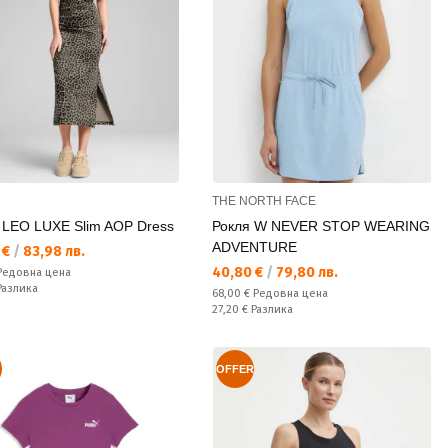
THE NORTH FACE
 LEO LUXE Slim AOP Dress
Рокля W NEVER STOP WEARING
ADVENTURE
а цена:
 €
/
83,98 лв.
Текуща цена:
40,80 €
/
79,80 лв.
а цена:
Редовна цена
ате:
Разлика
Редовна цена:
68,00 €
Редовна цена
Спестявате:
27,20 €
Разлика
OFFER