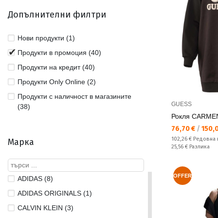
Допълнителни филтри
Нови продукти (1)
Продукти в промоция (40)
Продукти на кредит (40)
Продукти Only Online (2)
Продукти с наличност в магазините
GUESS
(38)
Рокля CARME
Текуща цена:
76,70 €
/
150,0
Редовна цена:
102,26 €
Редовна 
Марка
Спестявате:
25,56 €
Разлика
OFFER
ADIDAS (8)
ADIDAS ORIGINALS (1)
CALVIN KLEIN (3)