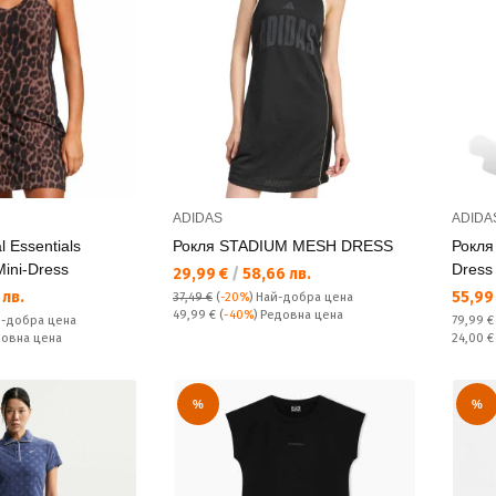
ADIDAS
ADIDA
 Essentials
Рокля STADIUM MESH DRESS
Рокля
Mini-Dress
Dress
Текуща цена:
29,99 €
/
58,66 лв.
Текущ
 лв.
55,99
37,49 €
(
-20%
)
Най-добра цена
Редовна цена:
49,99 €
(
-40%
) Редовна цена
Редовн
-добра цена
79,99 
Спестяв
довна цена
24,00 
%
%