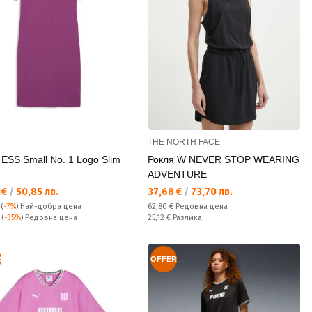
THE NORTH FACE
 ESS Small No. 1 Logo Slim
Рокля W NEVER STOP WEARING
ADVENTURE
а цена:
Текуща цена:
 €
/
50,85 лв.
37,68 €
/
73,70 лв.
Редовна цена:
(
-7%
)
Най-добра цена
62,80 €
Редовна цена
а цена:
Спестявате:
€
(
-35%
) Редовна цена
25,12 €
Разлика
R
OFFER