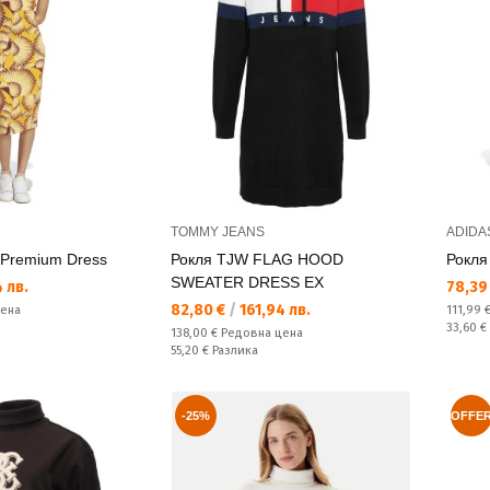
TOMMY JEANS
ADIDA
 Premium Dress
Рокля TJW FLAG HOOD
Рокля
SWEATER DRESS EX
Текущ
 лв.
78,39
Текуща цена:
82,80 €
/
161,94 лв.
Редовн
цена
111,99 
Спестяв
33,60 €
Редовна цена:
138,00 €
Редовна цена
Спестявате:
55,20 €
Разлика
-25%
OFFE