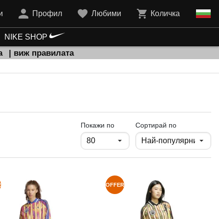
и
Профил
Любими
Количка
NIKE SHOP
а
| виж правилата
продукти на страница
Покажи по
Сортирай по
R
OFFER