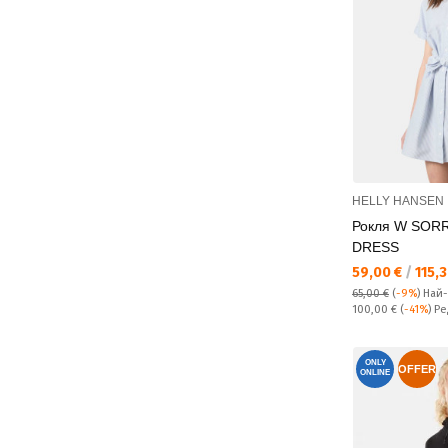
HELLY HANSEN
Рокля W SOR
DRESS
Текуща цена:
59,00 €
/
115,3
65,00 €
(
-9%
)
Най
Редовна цена:
100,00 €
(
-41%
) Р
ONLY
OFFER
ONLINE