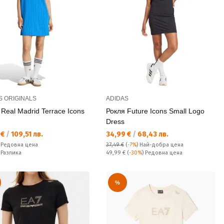
S ORIGINALS
ADIDAS
 Real Madrid Terrace Icons
Рокля Future Icons Small Logo
Dress
а цена:
Текуща цена:
 €
/
109,51 лв.
34,99 €
/
68,43 лв.
а цена:
€
Редовна цена
37,49 €
(
-7%
)
Най-добра цена
ате:
Редовна цена:
€
Разлика
49,99 €
(
-30%
) Редовна цена
%