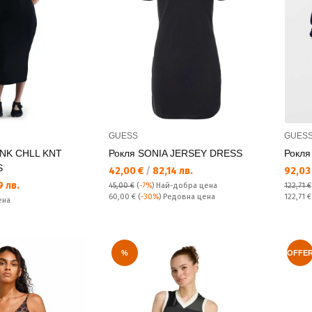
GUESS
GUES
 NK CHLL KNT
Рокля SONIA JERSEY DRESS
Рокл
S
Текуща цена:
Текущ
42,00 €
/
82,14 лв.
92,03
 лв.
45,00 €
(
-7%
)
Най-добра цена
122,71 €
Редовна цена:
Редовн
60,00 €
(
-30%
) Редовна цена
122,71 
ена
%
OFFE