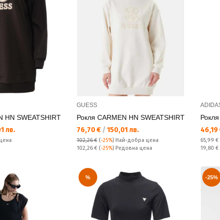
GUESS
ADIDA
N HN SWEATSHIRT
Рокля CARMEN HN SWEATSHIRT
Рокля
Текуща цена:
Текущ
1 лв.
76,70 €
/
150,01 лв.
46,19
Редовн
цена
102,26 €
(
-25%
)
Най-добра цена
65,99 €
Редовна цена:
Спестяв
102,26 €
(
-25%
) Редовна цена
19,80 €
%
-25%