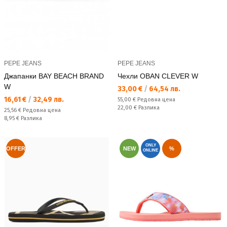
PEPE JEANS
PEPE JEANS
Джапанки BAY BEACH BRAND
Чехли OBAN CLEVER W
W
Текуща цена:
33,00 €
/
64,54 лв.
Текуща цена:
16,61 €
/
32,49 лв.
Редовна цена:
55,00 €
Редовна цена
Спестявате:
22,00 €
Разлика
Редовна цена:
25,56 €
Редовна цена
Спестявате:
8,95 €
Разлика
ONLY
OFFER
NEW
%
ONLINE