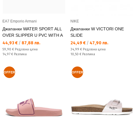
EA7 Emporio Armani
NIKE
Джапанки WATER SPORT ALL
Джапанки W VICTORI ONE
OVER SLIPPER U PVC WITH A
SLIDE
Текуща цена:
Текуща цена:
44,93 €
/
87,88 лв.
24,49 €
/
47,90 лв.
Редовна цена:
Редовна цена:
59,90 €
Редовна цена
34,99 €
Редовна цена
Спестявате:
Спестявате:
14,97 €
Разлика
10,50 €
Разлика
OFFER
OFFER