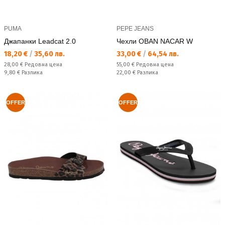
PUMA
PEPE JEANS
Джапанки Leadcat 2.0
Чехли OBAN NACAR W
Текуща цена:
Текуща цена:
18,20 €
/
35,60 лв.
33,00 €
/
64,54 лв.
Редовна цена:
Редовна цена:
28,00 €
Редовна цена
55,00 €
Редовна цена
Спестявате:
Спестявате:
9,80 €
Разлика
22,00 €
Разлика
OFFER
OFFER