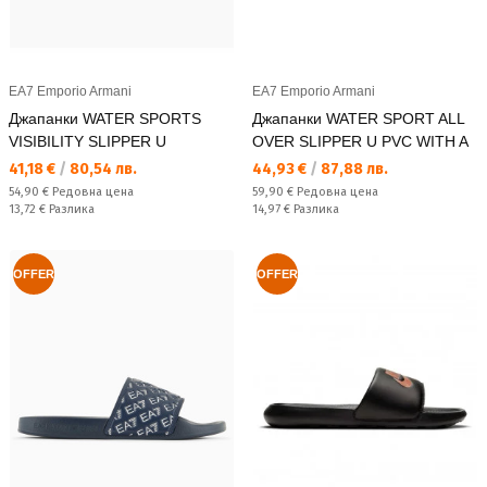
EA7 Emporio Armani
EA7 Emporio Armani
Джапанки WATER SPORTS
Джапанки WATER SPORT ALL
VISIBILITY SLIPPER U
OVER SLIPPER U PVC WITH A
Текуща цена:
Текуща цена:
41,18 €
/
80,54 лв.
44,93 €
/
87,88 лв.
Редовна цена:
Редовна цена:
54,90 €
Редовна цена
59,90 €
Редовна цена
Спестявате:
Спестявате:
13,72 €
Разлика
14,97 €
Разлика
OFFER
OFFER