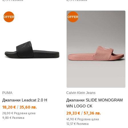
OFFER
OFFER
PUMA
Calvin Klein Jeans
Джапанки Leadcat 2.0 H
Джапанки SLIDE MONOGRAM
WN LOGO CK
Текуща цена:
18,20 €
/
35,60 лв.
Текуща цена:
29,33 €
/
57,36 лв.
Редовна цена:
28,00 €
Редовна цена
Спестявате:
9,80 €
Разлика
Редовна цена:
41,90 €
Редовна цена
Спестявате:
12,57 €
Разлика