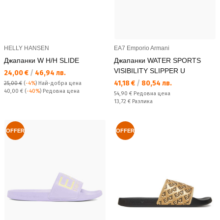
HELLY HANSEN
EA7 Emporio Armani
Джапанки W H/H SLIDE
Джапанки WATER SPORTS
VISIBILITY SLIPPER U
Текуща цена:
24,00 €
/
46,94 лв.
Текуща цена:
41,18 €
/
80,54 лв.
25,00 €
(
-4%
)
Най-добра цена
Редовна цена:
40,00 €
(
-40%
) Редовна цена
Редовна цена:
54,90 €
Редовна цена
Спестявате:
13,72 €
Разлика
OFFER
OFFER