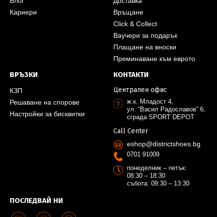
Блог
Доставка
Кариери
Връщане
Click & Collect
Ваучери за подарък
Плащане на вноски
Преминаване към еврото
ВРЪЗКИ
КОНТАКТИ
Централен офис
КЗП
ж.к. Младост 4,
Решаване на спорове
ул. “Васил Радославов” 6,
Настройки за бисквитки
сграда SPORT DEPOT
Call Center
eshop@districtshoes.bg
0701 91009
понеделник – петък:
08:30 – 18:30
събота: 09:30 – 13:30
ПОСЛЕДВАЙ НИ