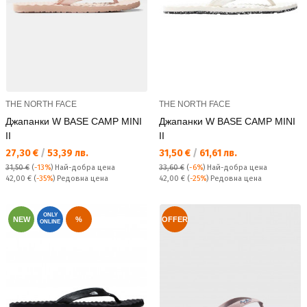
THE NORTH FACE
THE NORTH FACE
Джапанки W BASE CAMP MINI
Джапанки W BASE CAMP MINI
II
II
Текуща цена:
Текуща цена:
27,30 €
/
53,39 лв.
31,50 €
/
61,61 лв.
31,50 €
(
-13%
)
Най-добра цена
33,60 €
(
-6%
)
Най-добра цена
Редовна цена:
Редовна цена:
42,00 €
(
-35%
) Редовна цена
42,00 €
(
-25%
) Редовна цена
ONLY
NEW
%
OFFER
ONLINE