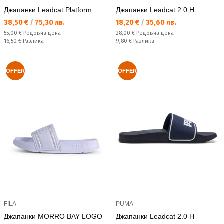
Джапанки Leadcat Platform
Джапанки Leadcat 2.0 H
Текуща цена:
Текуща цена:
38,50 €
/
75,30 лв.
18,20 €
/
35,60 лв.
Редовна цена:
Редовна цена:
55,00 €
Редовна цена
28,00 €
Редовна цена
Спестявате:
Спестявате:
16,50 €
Разлика
9,80 €
Разлика
OFFER
OFFER
FILA
PUMA
Джапанки MORRO BAY LOGO
Джапанки Leadcat 2.0 H