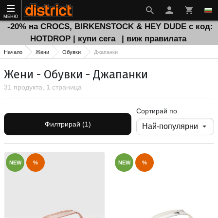
МЕНЮ
-20% на CROCS, BIRKENSTOCK & HEY DUDE с код:
HOTDROP | купи сега
| виж правилата
Начало
Жени
Обувки
Джапанки
Жени - Обувки - Джапанки
31 продукта, 1 страница
Сортирай по
Филтрирай (1)
NEW
%
NEW
%