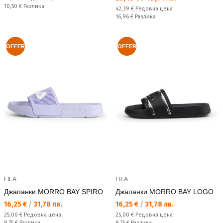
Спестявате:
10,50 €
Разлика
Редовна цена:
42,39 €
Редовна цена
Спестявате:
16,96 €
Разлика
OFFER
OFFER
FILA
FILA
Джапанки MORRO BAY SPIRO
Джапанки MORRO BAY LOGO
Текуща цена:
Текуща цена:
16,25 €
/
31,78 лв.
16,25 €
/
31,78 лв.
Редовна цена:
Редовна цена:
25,00 €
Редовна цена
25,00 €
Редовна цена
Спестявате:
Спестявате:
8,75 €
Разлика
8,75 €
Разлика