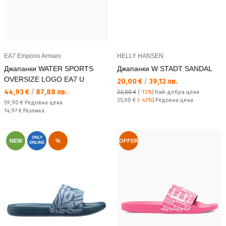
EA7 Emporio Armani
HELLY HANSEN
Джапанки WATER SPORTS
Джапанки W STADT SANDAL
OVERSIZE LOGO EA7 U
Текуща цена:
20,00 €
/
39,12 лв.
Текуща цена:
44,93 €
/
87,88 лв.
23,00 €
(
-13%
)
Най-добра цена
Редовна цена:
35,00 €
(
-43%
) Редовна цена
Редовна цена:
59,90 €
Редовна цена
Спестявате:
14,97 €
Разлика
ONLY
NEW
%
OFFER
ONLINE