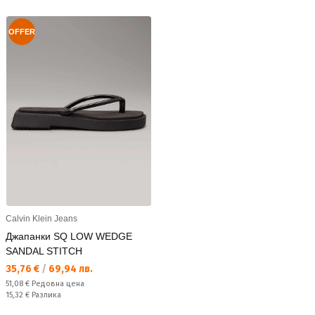
OFFER
Calvin Klein Jeans
Джапанки SQ LOW WEDGE
SANDAL STITCH
Текуща цена:
35,76 €
/
69,94 лв.
Редовна цена:
51,08 €
Редовна цена
Спестявате:
15,32 €
Разлика