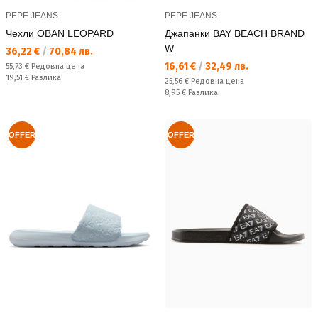
PEPE JEANS
PEPE JEANS
Чехли OBAN LEOPARD
Джапанки BAY BEACH BRAND
W
Текуща цена:
36,22 €
/
70,84 лв.
Текуща цена:
16,61 €
/
32,49 лв.
Редовна цена:
55,73 €
Редовна цена
Спестявате:
19,51 €
Разлика
Редовна цена:
25,56 €
Редовна цена
Спестявате:
8,95 €
Разлика
OFFER
OFFER