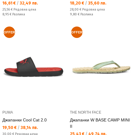
Текуща цена:
Текуща цена:
16,61 €
/
32,49 лв.
18,20 €
/
35,60 лв.
Редовна цена:
Редовна цена:
25,56 €
Редовна цена
28,00 €
Редовна цена
Спестявате:
Спестявате:
8,95 €
Разлика
9,80 €
Разлика
OFFER
OFFER
PUMA
THE NORTH FACE
Джапанки Cool Cat 2.0
Джапанки W BASE CAMP MINI
II
Текуща цена:
19,50 €
/
38,14 лв.
Текуща цена:
25,43 €
/
49,74 лв.
Редовна цена:
30,00 €
Редовна цена