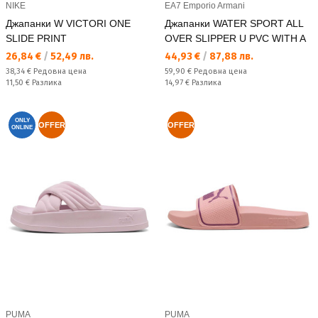
NIKE
EA7 Emporio Armani
Джапанки W VICTORI ONE
Джапанки WATER SPORT ALL
SLIDE PRINT
OVER SLIPPER U PVC WITH A
Текуща цена:
Текуща цена:
26,84 €
/
52,49 лв.
44,93 €
/
87,88 лв.
Редовна цена:
Редовна цена:
38,34 €
Редовна цена
59,90 €
Редовна цена
Спестявате:
Спестявате:
11,50 €
Разлика
14,97 €
Разлика
ONLY
OFFER
OFFER
ONLINE
PUMA
PUMA