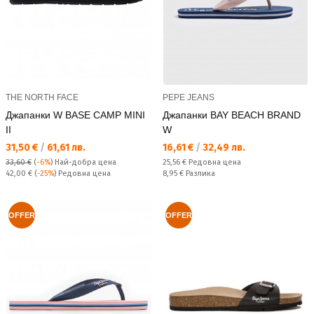
THE NORTH FACE
PEPE JEANS
Джапанки W BASE CAMP MINI
Джапанки BAY BEACH BRAND
II
W
Текуща цена:
Текуща цена:
31,50 €
/
61,61 лв.
16,61 €
/
32,49 лв.
Редовна цена:
33,60 €
(
-6%
)
Най-добра цена
25,56 €
Редовна цена
Редовна цена:
Спестявате:
42,00 €
(
-25%
) Редовна цена
8,95 €
Разлика
OFFER
OFFER