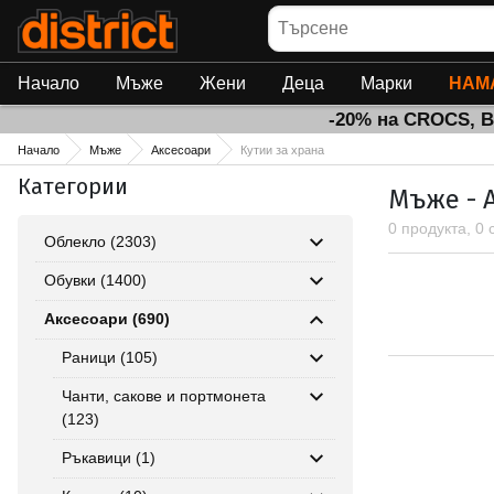
Търсене
Начало
Мъже
Жени
Деца
Марки
НАМ
-20% на CROCS, 
Начало
Мъже
Аксесоари
Кутии за храна
Категории
Мъже - А
0 продукта, 0
Облекло (2303)
Обувки (1400)
Аксесоари (690)
Раници (105)
Чанти, сакове и портмонета
(123)
Ръкавици (1)