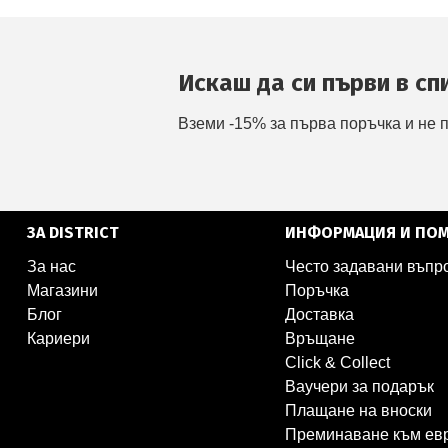
Искаш да си първи в сп
Вземи -15% за първа поръчка и не 
ЗА DISTRICT
ИНФОРМАЦИЯ И ПО
За нас
Често задавани въпр
Магазини
Поръчка
Блог
Доставка
Кариери
Връщане
Click & Collect
Ваучери за подарък
Плащане на вноски
Преминаване към ев