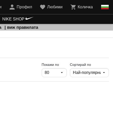
и
Профил
Любими
Количка
NIKE SHOP
а
| виж правилата
продукти на страница
Покажи по
Сортирай по