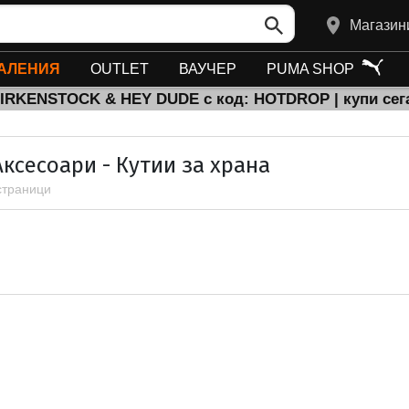
Магазин
АЛЕНИЯ
OUTLET
ВАУЧЕР
PUMA SHOP
BIRKENSTOCK & HEY DUDE с код: HOTDROP | купи сег
ксесоари - Кутии за храна
 страници