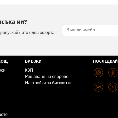
исъка ни?
пропускай нито една оферта.
МОЩ
ВРЪЗКИ
ПОСЛЕДВАЙ
оси
КЗП
Решаване на спорове
Настройки за бисквитки
рото