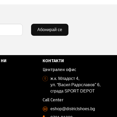
Абонирай се
 НИ
КОНТАКТИ
Централен офис
ж.к. Младост 4,
ул. “Васил Радославов” 6,
сграда SPORT DEPOT
Call Center
eshop@districtshoes.bg