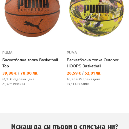
PUMA
PUMA
Баскетболна топка Basketball
Баскетболна топка Outdoor
Top
HOOPS Basketball
Текуща цена:
Текуща цена:
39,88 €
/
78,00 лв.
26,59 €
/
52,01 лв.
Редовна цена:
Редовна цена:
61,35 €
Редовна цена
40,90 €
Редовна цена
Спестявате:
Спестявате:
21,47 €
Разлика
14,31 €
Разлика
Искаш да си първи в списъка ни?