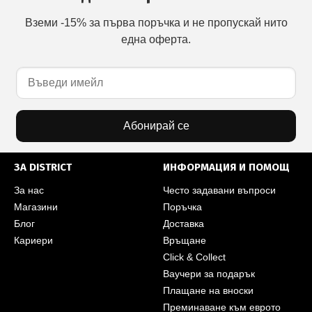
Вземи -15% за първа поръчка и не пропускай нито
една оферта.
Абонирай се
ЗА DISTRICT
ИНФОРМАЦИЯ И ПОМОЩ
За нас
Често задавани въпроси
Магазини
Поръчка
Блог
Доставка
Кариери
Връщане
Click & Collect
Ваучери за подарък
Плащане на вноски
Преминаване към еврото