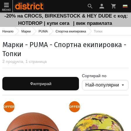
МЕНЮ
-20% на CROCS, BIRKENSTOCK & HEY DUDE с код:
HOTDROP | купи сега
| виж правилата
Начало
Марки
PUMA
Спортна екипировка
Топки
Марки - PUMA - Спортна екипировка -
Топки
2 продукта, 1 страница
Сортирай по
Филтрирай
OFFER
OFFER