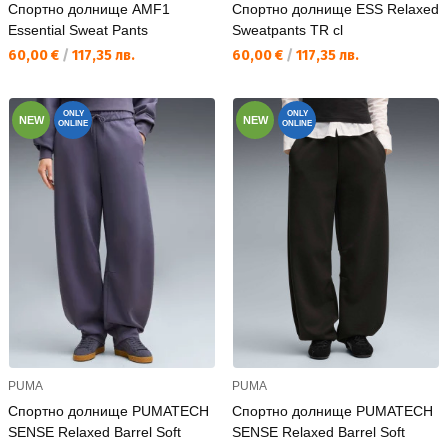
Спортно долнище AMF1
Спортно долнище ESS Relaxed
Essential Sweat Pants
Sweatpants TR cl
Текуща цена:
Текуща цена:
60,00 €
/
117,35 лв.
60,00 €
/
117,35 лв.
ONLY
ONLY
NEW
NEW
ONLINE
ONLINE
PUMA
PUMA
Спортно долнище PUMATECH
Спортно долнище PUMATECH
SENSE Relaxed Barrel Soft
SENSE Relaxed Barrel Soft