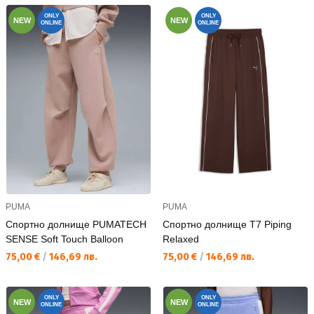
ONLY
ONLY
NEW
NEW
ONLINE
ONLINE
PUMA
PUMA
Спортно долнище PUMATECH
Спортно долнище T7 Piping
SENSE Soft Touch Balloon
Relaxed
Текуща цена:
Текуща цена:
75,00 €
/
146,69 лв.
75,00 €
/
146,69 лв.
ONLY
ONLY
NEW
NEW
ONLINE
ONLINE