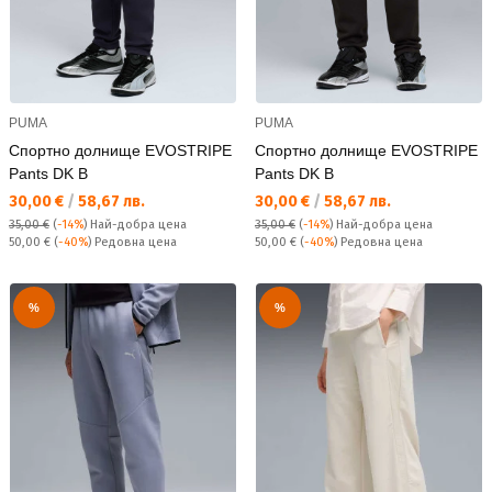
PUMA
PUMA
Спортно долнище EVOSTRIPE
Спортно долнище EVOSTRIPE
Pants DK B
Pants DK B
Текуща цена:
Текуща цена:
30,00 €
/
58,67 лв.
30,00 €
/
58,67 лв.
35,00 €
(
-14%
)
Най-добра цена
35,00 €
(
-14%
)
Най-добра цена
Редовна цена:
Редовна цена:
50,00 €
(
-40%
) Редовна цена
50,00 €
(
-40%
) Редовна цена
%
%