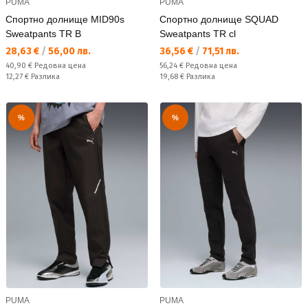
PUMA
PUMA
Спортно долнище MID90s
Спортно долнище SQUAD
Sweatpants TR B
Sweatpants TR cl
Текуща цена:
Текуща цена:
28,63 €
/
56,00 лв.
36,56 €
/
71,51 лв.
Редовна цена:
Редовна цена:
40,90 €
Редовна цена
56,24 €
Редовна цена
Спестявате:
Спестявате:
12,27 €
Разлика
19,68 €
Разлика
%
%
PUMA
PUMA