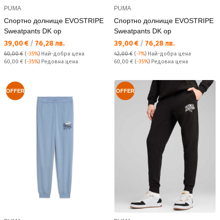
PUMA
PUMA
Спортно долнище EVOSTRIPE
Спортно долнище EVOSTRIPE
Sweatpants DK op
Sweatpants DK op
Текуща цена:
Текуща цена:
39,00 €
/
76,28 лв.
39,00 €
/
76,28 лв.
60,00 €
(
-35%
)
Най-добра цена
42,00 €
(
-7%
)
Най-добра цена
Редовна цена:
Редовна цена:
60,00 €
(
-35%
) Редовна цена
60,00 €
(
-35%
) Редовна цена
OFFER
OFFER