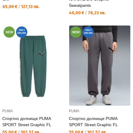
Sweatpants
Текуща цена:
65,00 €
/
127,13 лв.
Текуща цена:
40,00 €
/
78,23 лв.
ONLY
ONLY
NEW
NEW
ONLINE
ONLINE
PUMA
PUMA
Спортно долнище PUMA
Спортно долнище PUMA
SPORT Street Graphic FL
SPORT Street Graphic FL
Текуща цена:
Текуща цена:
55,00 €
/
107,57 лв.
55,00 €
/
107,57 лв.