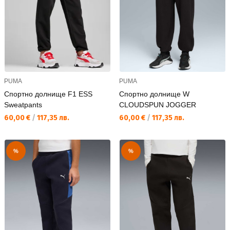
PUMA
PUMA
Спортно долнище F1 ESS
Спортно долнище W
Sweatpants
CLOUDSPUN JOGGER
Текуща цена:
Текуща цена:
60,00 €
/
117,35 лв.
60,00 €
/
117,35 лв.
%
%