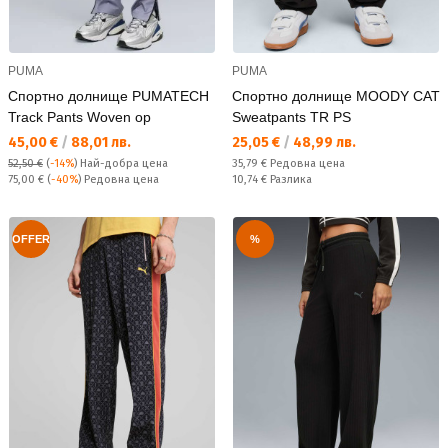
PUMA
PUMA
Спортно долнище PUMATECH
Спортно долнище MOODY CAT
Track Pants Woven op
Sweatpants TR PS
Текуща цена:
Текуща цена:
45,00 €
/
88,01 лв.
25,05 €
/
48,99 лв.
Редовна цена:
52,50 €
(
-14%
)
Най-добра цена
35,79 €
Редовна цена
Редовна цена:
Спестявате:
75,00 €
(
-40%
) Редовна цена
10,74 €
Разлика
OFFER
%