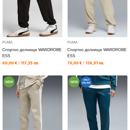
PUMA
PUMA
Спортно долнище WARDROBE
Спортно долнище WARDROBE
ESS
ESS
Текуща цена:
Текуща цена:
60,00 €
/
117,35 лв.
70,00 €
/
136,91 лв.
ONLY
NEW
NEW
ONLINE