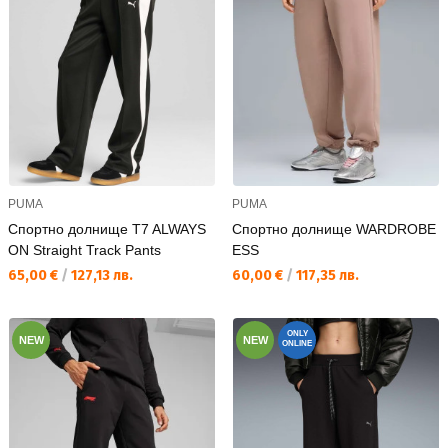
PUMA
PUMA
Спортно долнище T7 ALWAYS
Спортно долнище WARDROBE
ON Straight Track Pants
ESS
Текуща цена:
Текуща цена:
65,00 €
/
127,13 лв.
60,00 €
/
117,35 лв.
ONLY
NEW
NEW
ONLINE