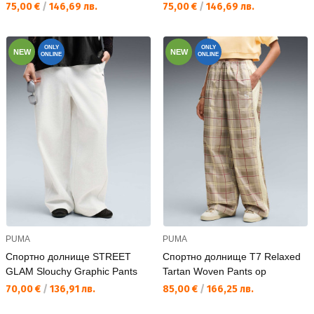
Текуща цена:
Текуща цена:
75,00 €
/
146,69 лв.
75,00 €
/
146,69 лв.
ONLY
ONLY
NEW
NEW
ONLINE
ONLINE
PUMA
PUMA
Спортно долнище STREET
Спортно долнище T7 Relaxed
GLAM Slouchy Graphic Pants
Tartan Woven Pants op
Текуща цена:
Текуща цена:
70,00 €
/
136,91 лв.
85,00 €
/
166,25 лв.