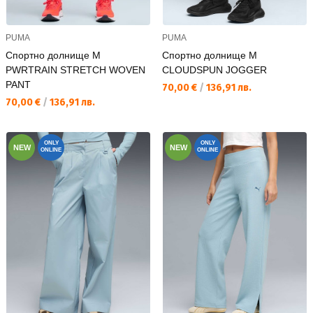
PUMA
PUMA
Спортно долнище M
Спортно долнище M
PWRTRAIN STRETCH WOVEN
CLOUDSPUN JOGGER
PANT
Текуща цена:
70,00 €
/
136,91 лв.
Текуща цена:
70,00 €
/
136,91 лв.
ONLY
ONLY
NEW
NEW
ONLINE
ONLINE