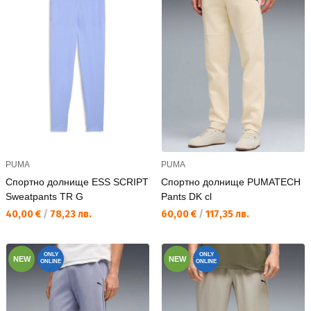
PUMA
PUMA
Спортно долнище ESS SCRIPT
Спортно долнище PUMATECH
Sweatpants TR G
Pants DK cl
Текуща цена:
Текуща цена:
40,00 €
/
78,23 лв.
60,00 €
/
117,35 лв.
ONLY
ONLY
NEW
NEW
ONLINE
ONLINE