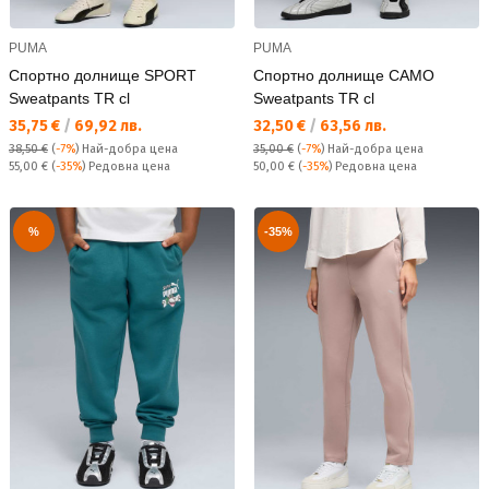
PUMA
PUMA
Спортно долнище SPORT
Спортно долнище CAMO
Sweatpants TR cl
Sweatpants TR cl
Текуща цена:
Текуща цена:
35,75 €
/
69,92 лв.
32,50 €
/
63,56 лв.
38,50 €
(
-7%
)
Най-добра цена
35,00 €
(
-7%
)
Най-добра цена
Редовна цена:
Редовна цена:
55,00 €
(
-35%
) Редовна цена
50,00 €
(
-35%
) Редовна цена
%
-35%