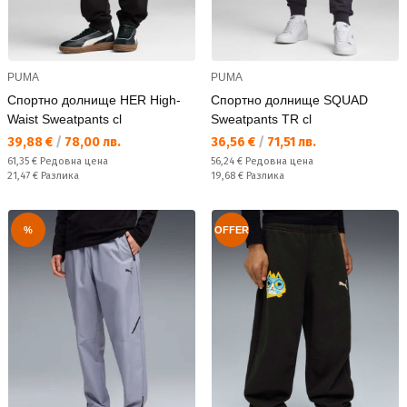
PUMA
PUMA
Спортно долнище HER High-
Спортно долнище SQUAD
Waist Sweatpants cl
Sweatpants TR cl
Текуща цена:
Текуща цена:
39,88 €
/
78,00 лв.
36,56 €
/
71,51 лв.
Редовна цена:
Редовна цена:
61,35 €
Редовна цена
56,24 €
Редовна цена
Спестявате:
Спестявате:
21,47 €
Разлика
19,68 €
Разлика
%
OFFER