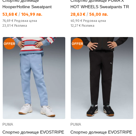
Спортно долнище
Спортно долнище PUMA X
HooperHotline Sweatpant
HOT WHEELS Sweatpants TR
Текуща цена:
Текуща цена:
53,68 €
/
104,99 лв.
28,63 €
/
56,00 лв.
Редовна цена:
Редовна цена:
76,69 €
Редовна цена
40,90 €
Редовна цена
Спестявате:
Спестявате:
23,01 €
Разлика
12,27 €
Разлика
OFFER
OFFER
PUMA
PUMA
Спортно долнище EVOSTRIPE
Спортно долнище EVOSTRIPE