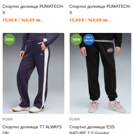
Спортно долнище PUMATECH-
Спортно долнище PUMATECH-
X
X
Текуща цена:
Текуща цена:
75,00 €
/
146,69 лв.
75,00 €
/
146,69 лв.
ONLY
NEW
NEW
ONLINE
PUMA
PUMA
Спортно долнище T7 ALWAYS
Спортно долнище ESS
ON
NATURE 2.0 Graphic