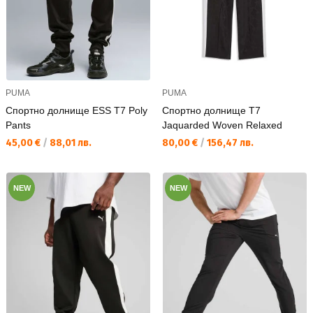
PUMA
PUMA
Спортно долнище ESS T7 Poly
Спортно долнище T7
Pants
Jaquarded Woven Relaxed
Текуща цена:
Текуща цена:
45,00 €
/
88,01 лв.
80,00 €
/
156,47 лв.
NEW
NEW