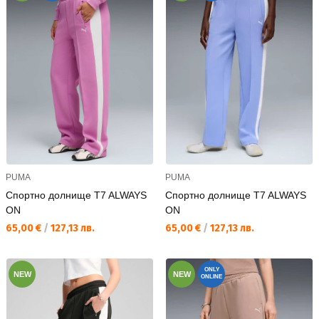
PUMA
PUMA
Спортно долнище T7 ALWAYS
Спортно долнище T7 ALWAYS
ON
ON
Текуща цена:
Текуща цена:
65,00 €
/
127,13 лв.
65,00 €
/
127,13 лв.
ONLY
NEW
NEW
ONLINE