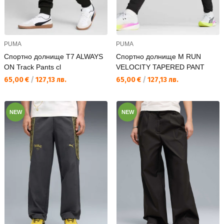
PUMA
PUMA
Спортно долнище T7 ALWAYS
Спортно долнище M RUN
ON Track Pants cl
VELOCITY TAPERED PANT
Текуща цена:
Текуща цена:
65,00 €
/
127,13 лв.
65,00 €
/
127,13 лв.
NEW
NEW