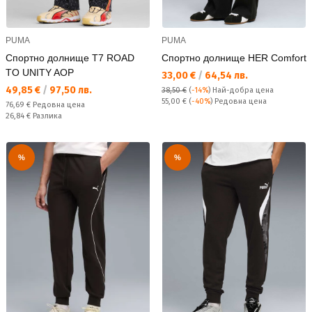
PUMA
PUMA
Спортно долнище T7 ROAD
Спортно долнище HER Comfort
TO UNITY AOP
Текуща цена:
33,00 €
/
64,54 лв.
Текуща цена:
49,85 €
/
97,50 лв.
38,50 €
(
-14%
)
Най-добра цена
Редовна цена:
55,00 €
(
-40%
) Редовна цена
Редовна цена:
76,69 €
Редовна цена
Спестявате:
26,84 €
Разлика
%
%