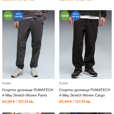
ONLY
ONLY
NEW
NEW
ONLINE
ONLINE
PUMA
PUMA
Спортно долнище PUMATECH
Спортно долнище PUMATECH
4-Way Stretch Woven Pants
4-Way Stretch Woven Cargo
Текуща цена:
Текуща цена:
65,00 €
/
127,13 лв.
65,00 €
/
127,13 лв.