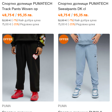
Спортно долнище PUMATECH
Спортно долнище PUMATECH
Track Pants Woven op
Sweatpants DK cl
Текуща цена:
Текуща цена:
48,75 €
/
95,35 лв.
48,75 €
/
95,35 лв.
52,50 €
(
-7%
)
Най-добра цена
52,50 €
(
-7%
)
Най-добра цена
Редовна цена:
Редовна цена:
75,00 €
(
-35%
) Редовна цена
75,00 €
(
-35%
) Редовна цена
OFFER
OFFER
PUMA
PUMA