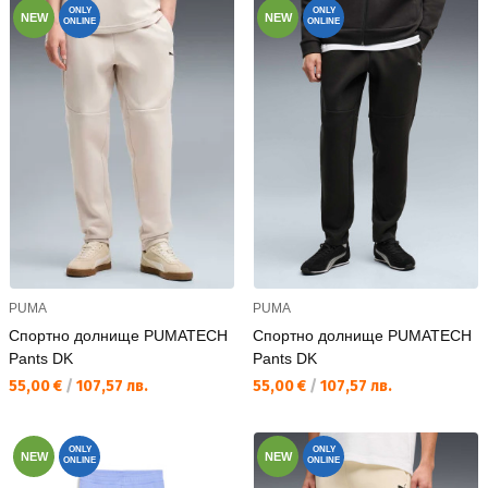
ONLY
ONLY
NEW
NEW
ONLINE
ONLINE
PUMA
PUMA
Спортно долнище PUMATECH
Спортно долнище PUMATECH
Pants DK
Pants DK
Текуща цена:
Текуща цена:
55,00 €
/
107,57 лв.
55,00 €
/
107,57 лв.
ONLY
ONLY
NEW
NEW
ONLINE
ONLINE