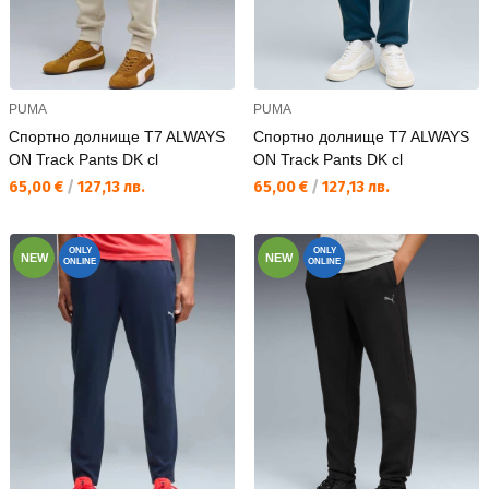
PUMA
PUMA
Спортно долнище T7 ALWAYS
Спортно долнище T7 ALWAYS
ON Track Pants DK cl
ON Track Pants DK cl
Текуща цена:
Текуща цена:
65,00 €
/
127,13 лв.
65,00 €
/
127,13 лв.
ONLY
ONLY
NEW
NEW
ONLINE
ONLINE