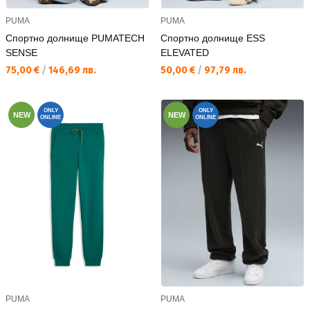
PUMA
PUMA
Спортно долнище PUMATECH
Спортно долнище ESS
SENSE
ELEVATED
Текуща цена:
Текуща цена:
75,00 €
/
146,69 лв.
50,00 €
/
97,79 лв.
ONLY
ONLY
NEW
NEW
ONLINE
ONLINE
PUMA
PUMA