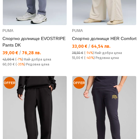
PUMA
PUMA
Спортно долнище EVOSTRIPE
Спортно долнище HER Comfort
Pants DK
Текуща цена:
33,00 €
/
64,54 лв.
Текуща цена:
39,00 €
/
76,28 лв.
38,50 €
(
-14%
)
Най-добра цена
Редовна цена:
55,00 €
(
-40%
) Редовна цена
42,00 €
(
-7%
)
Най-добра цена
Редовна цена:
60,00 €
(
-35%
) Редовна цена
OFFER
OFFER