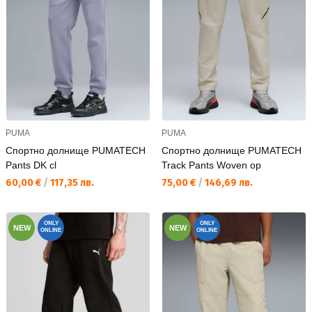
PUMA
PUMA
Спортно долнище PUMATECH
Спортно долнище PUMATECH
Pants DK cl
Track Pants Woven op
Текуща цена:
Текуща цена:
60,00 €
/
117,35 лв.
75,00 €
/
146,69 лв.
ONLY
ONLY
NEW
NEW
ONLINE
ONLINE