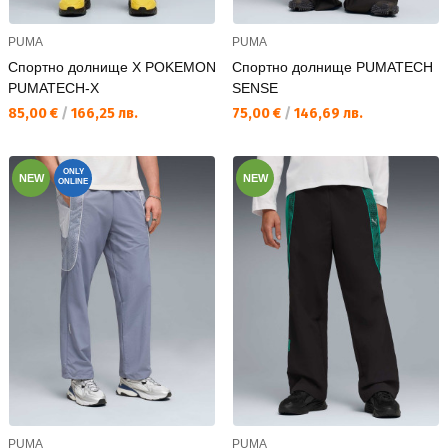
PUMA
PUMA
Спортно долнище X POKEMON
Спортно долнище PUMATECH
PUMATECH-X
SENSE
Текуща цена:
Текуща цена:
85,00 €
/
166,25 лв.
75,00 €
/
146,69 лв.
ONLY
NEW
NEW
ONLINE
PUMA
PUMA