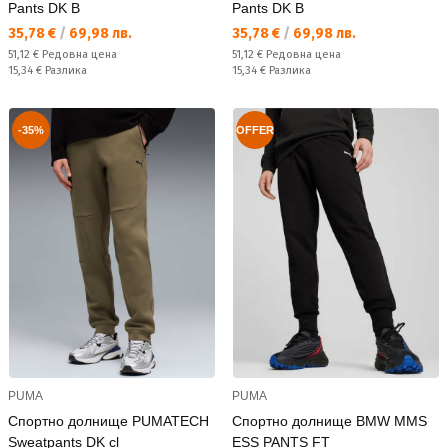
Pants DK B
Pants DK B
Текуща цена:
Текуща цена:
35,78 €
/
69,98 лв.
35,78 €
/
69,98 лв.
Редовна цена:
Редовна цена:
51,12 €
Редовна цена
51,12 €
Редовна цена
Спестявате:
Спестявате:
15,34 €
Разлика
15,34 €
Разлика
-35%
OFFER
PUMA
PUMA
Спортно долнище PUMATECH
Спортно долнище BMW MMS
Sweatpants DK cl
ESS PANTS FT