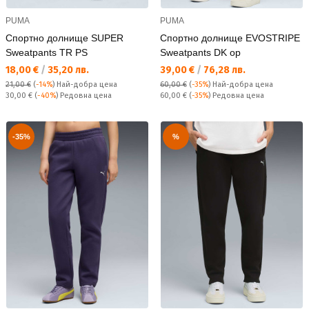
PUMA
PUMA
Спортно долнище SUPER
Спортно долнище EVOSTRIPE
Sweatpants TR PS
Sweatpants DK op
Текуща цена:
Текуща цена:
18,00 €
/
35,20 лв.
39,00 €
/
76,28 лв.
21,00 €
(
-14%
)
Най-добра цена
60,00 €
(
-35%
)
Най-добра цена
Редовна цена:
Редовна цена:
30,00 €
(
-40%
) Редовна цена
60,00 €
(
-35%
) Редовна цена
-35%
%