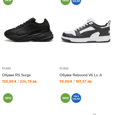
NEW
NEW
ONLINE
PUMA
PUMA
Обувки RS Surge
Обувки Rebound V6 Lo Jr
Текуща цена:
Текуща цена:
120,00 €
/
234,70 лв.
55,00 €
/
107,57 лв.
ONLY
NEW
NEW
ONLINE