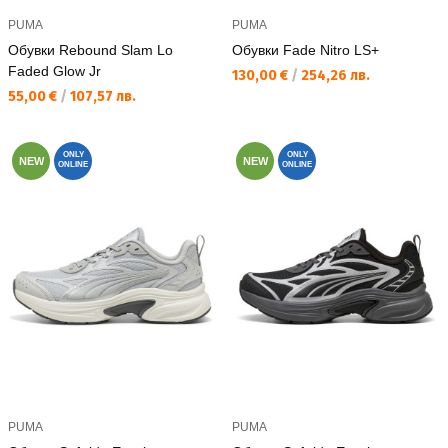
PUMA
PUMA
Обувки Rebound Slam Lo
Обувки Fade Nitro LS+
Faded Glow Jr
Текуща цена:
130,00 €
/
254,26 лв.
Текуща цена:
55,00 €
/
107,57 лв.
ONLY
ONLY
NEW
NEW
ONLINE
ONLINE
PUMA
PUMA