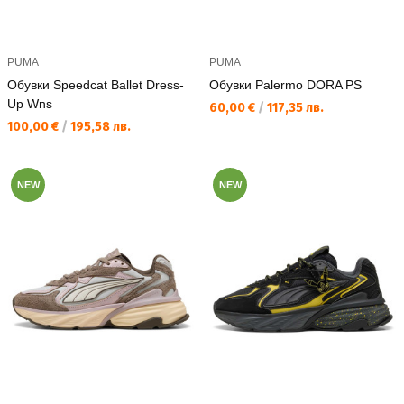
PUMA
PUMA
Обувки Speedcat Ballet Dress-
Обувки Palermo DORA PS
Up Wns
Текуща цена:
60,00 €
/
117,35 лв.
Текуща цена:
100,00 €
/
195,58 лв.
NEW
NEW