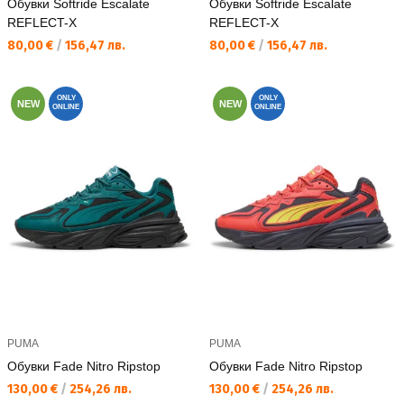
Обувки Softride Escalate
Обувки Softride Escalate
REFLECT-X
REFLECT-X
Текуща цена:
Текуща цена:
80,00 €
/
156,47 лв.
80,00 €
/
156,47 лв.
ONLY
ONLY
NEW
NEW
ONLINE
ONLINE
PUMA
PUMA
Обувки Fade Nitro Ripstop
Обувки Fade Nitro Ripstop
Текуща цена:
Текуща цена:
130,00 €
/
254,26 лв.
130,00 €
/
254,26 лв.