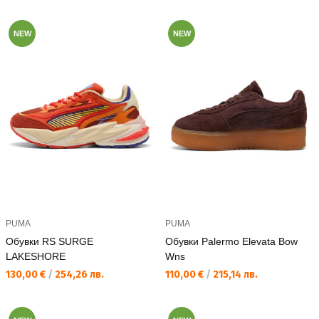
NEW
NEW
PUMA
PUMA
Обувки RS SURGE
Обувки Palermo Elevata Bow
LAKESHORE
Wns
Текуща цена:
Текуща цена:
130,00 €
/
254,26 лв.
110,00 €
/
215,14 лв.