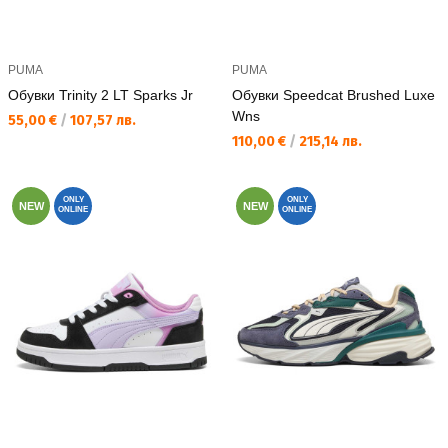
PUMA
PUMA
Обувки Trinity 2 LT Sparks Jr
Обувки Speedcat Brushed Luxe
Wns
Текуща цена:
55,00 €
/
107,57 лв.
Текуща цена:
110,00 €
/
215,14 лв.
ONLY
ONLY
NEW
NEW
ONLINE
ONLINE