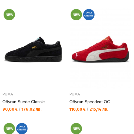
ONLY
NEW
NEW
ONLINE
PUMA
PUMA
Обувки Suede Classic
Обувки Speedcat OG
Текуща цена:
Текуща цена:
90,00 €
/
176,02 лв.
110,00 €
/
215,14 лв.
ONLY
NEW
NEW
ONLINE