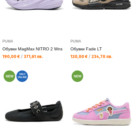
PUMA
PUMA
Обувки MagMax NITRO 2 Wns
Обувки Fade LT
Текуща цена:
Текуща цена:
190,00 €
/
371,61 лв.
120,00 €
/
234,70 лв.
ONLY
NEW
NEW
ONLINE