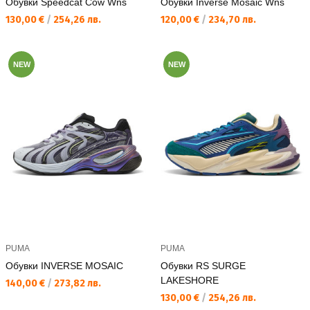
Обувки Speedcat Cow Wns
Обувки Inverse Mosaic Wns
Текуща цена:
Текуща цена:
130,00 €
/
254,26 лв.
120,00 €
/
234,70 лв.
NEW
NEW
PUMA
PUMA
Обувки INVERSE MOSAIC
Обувки RS SURGE
LAKESHORE
Текуща цена:
140,00 €
/
273,82 лв.
Текуща цена:
130,00 €
/
254,26 лв.