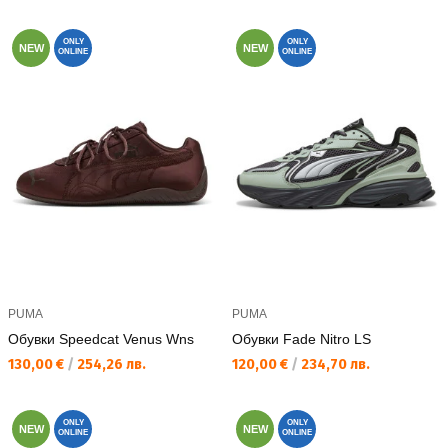
ONLY
ONLY
NEW
NEW
ONLINE
ONLINE
PUMA
PUMA
Обувки Speedcat Venus Wns
Обувки Fade Nitro LS
Текуща цена:
Текуща цена:
130,00 €
/
254,26 лв.
120,00 €
/
234,70 лв.
ONLY
ONLY
NEW
NEW
ONLINE
ONLINE