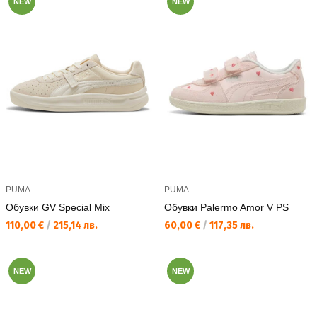
NEW
NEW
PUMA
PUMA
Обувки GV Special Mix
Обувки Palermo Amor V PS
Текуща цена:
Текуща цена:
110,00 €
/
215,14 лв.
60,00 €
/
117,35 лв.
NEW
NEW