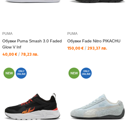
PUMA
PUMA
Обувки Puma Smash 3.0 Faded
Обувки Fade Nitro PIKACHU
Glow V Inf
Текуща цена:
150,00 €
/
293,37 лв.
Текуща цена:
40,00 €
/
78,23 лв.
ONLY
ONLY
NEW
NEW
ONLINE
ONLINE