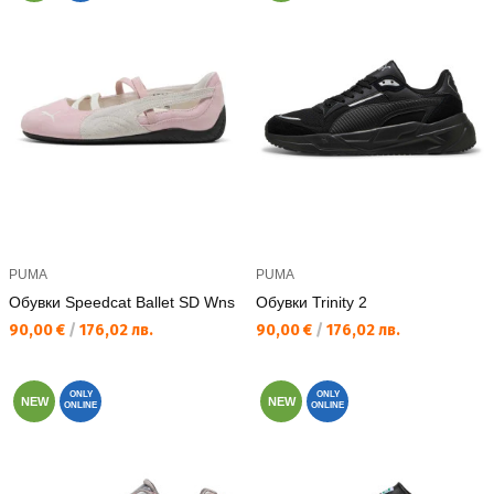
PUMA
PUMA
Обувки Speedcat Ballet SD Wns
Обувки Trinity 2
Текуща цена:
Текуща цена:
90,00 €
/
176,02 лв.
90,00 €
/
176,02 лв.
ONLY
ONLY
NEW
NEW
ONLINE
ONLINE