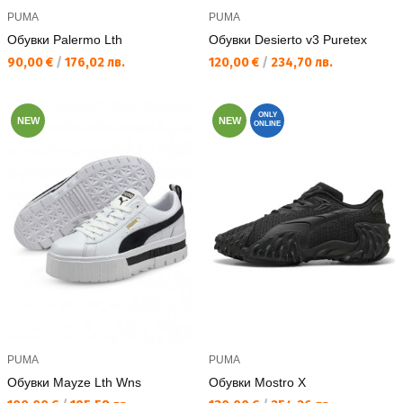
PUMA
PUMA
Обувки Palermo Lth
Обувки Desierto v3 Puretex
Текуща цена:
Текуща цена:
90,00 €
/
176,02 лв.
120,00 €
/
234,70 лв.
ONLY
NEW
NEW
ONLINE
PUMA
PUMA
Обувки Mayze Lth Wns
Обувки Mostro X