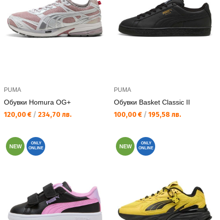
PUMA
PUMA
Обувки Homura OG+
Обувки Basket Classic II
Текуща цена:
Текуща цена:
120,00 €
/
234,70 лв.
100,00 €
/
195,58 лв.
ONLY
ONLY
NEW
NEW
ONLINE
ONLINE