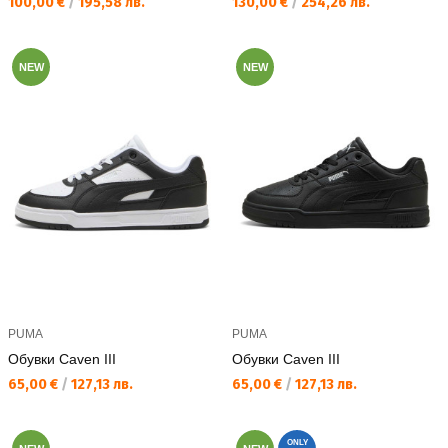
Текуща цена:
Текуща цена:
100,00 €
/
195,58 лв.
130,00 €
/
254,26 лв.
NEW
NEW
PUMA
PUMA
Обувки Caven III
Обувки Caven III
Текуща цена:
Текуща цена:
65,00 €
/
127,13 лв.
65,00 €
/
127,13 лв.
ONLY