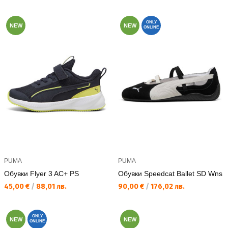
ONLY
NEW
NEW
ONLINE
PUMA
PUMA
Обувки Flyer 3 AC+ PS
Обувки Speedcat Ballet SD Wns
Текуща цена:
Текуща цена:
45,00 €
/
88,01 лв.
90,00 €
/
176,02 лв.
ONLY
NEW
NEW
ONLINE