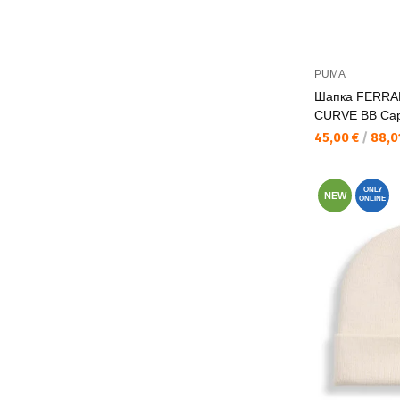
PUMA
Шапка FERRA
CURVE BB Ca
Текуща цена:
45,00 €
/
88,01
ONLY
NEW
ONLINE