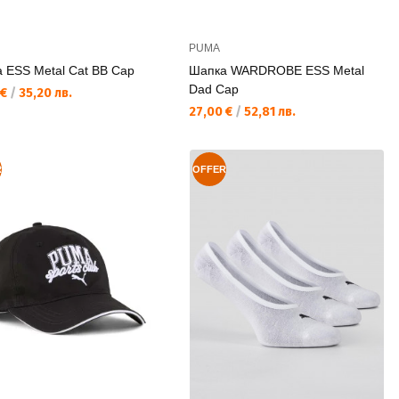
PUMA
 ESS Metal Cat BB Cap
Шапка WARDROBE ESS Metal
Dad Cap
а цена:
 €
/
35,20 лв.
Текуща цена:
27,00 €
/
52,81 лв.
R
OFFER