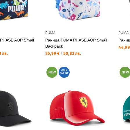
PUMA
PUMA
PHASE AOP Small
Раница PUMA PHASE AOP Small
Раниц
Backpack
Текущ
44,99
Текуща цена:
 лв.
25,99 €
/
50,83 лв.
ONLY
NEW
NEW
ONLINE