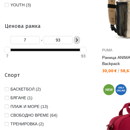
YOUTH (3)
Ценова рамка
-
PUMA
7
93
Раница ANIMAL
Backpack
Текуща цена:
30,00 €
/
58,67
Спорт
ONLY
БАСКЕТБОЛ (2)
NEW
ONLINE
БЯГАНЕ (1)
ПЛАЖ И МОРЕ (13)
СВОБОДНО ВРЕМЕ (64)
ТРЕНИРОВКА (2)