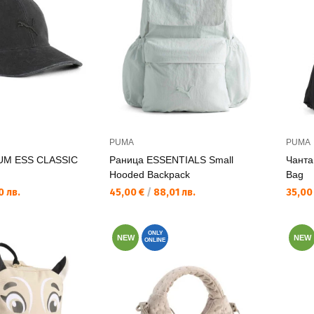
PUMA
PUMA
UM ESS CLASSIC
Раница ESSENTIALS Small
Чанта
Hooded Backpack
Bag
Текуща цена:
Текущ
 лв.
45,00 €
/
88,01 лв.
35,00
ONLY
NEW
NEW
ONLINE