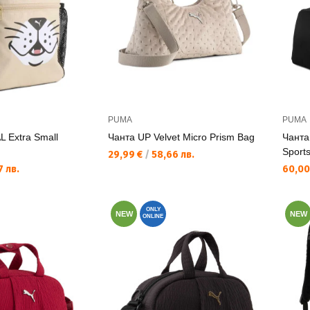
PUMA
PUMA
 Extra Small
Чанта UP Velvet Micro Prism Bag
Чанта
Sport
Текуща цена:
29,99 €
/
58,66 лв.
Текущ
 лв.
60,00
ONLY
NEW
NEW
ONLINE