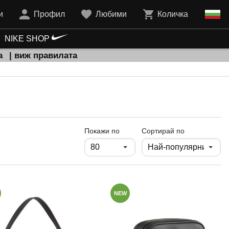
и
Профил
Любими
Количка
NIKE SHOP
а
| виж правилата
продукти на страница
Покажи по
Сортирай по
NEW