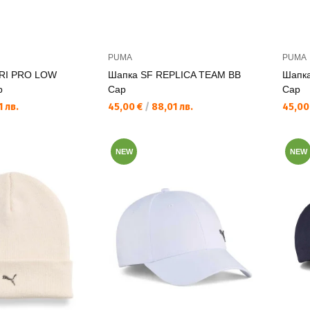
PUMA
PUMA
RI PRO LOW
Шапка SF REPLICA TEAM BB
Шапк
p
Cap
Cap
Текуща цена:
Текущ
 лв.
45,00 €
/
88,01 лв.
45,00
NEW
NEW