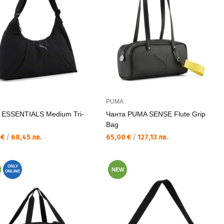
PUMA
 ESSENTIALS Medium Tri-
Чанта PUMA SENSE Flute Grip
Bag
а цена:
Текуща цена:
 €
/
68,45 лв.
65,00 €
/
127,13 лв.
ONLY
NEW
ONLINE