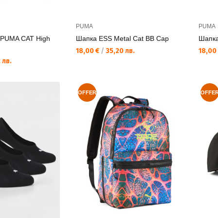
PUMA
PUMA
PUMA CAT High
Шапка ESS Metal Cat BB Cap
Шапка
Текуща цена:
Текущ
18,00 €
/
35,20 лв.
18,00
 лв.
OFFER
OFFE