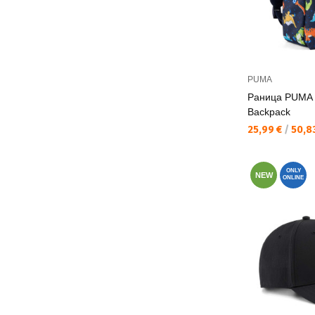
PUMA
Раница PUMA 
Backpack
Текуща цена:
25,99 €
/
50,83
ONLY
NEW
ONLINE