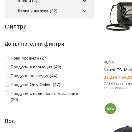
Чорапи (2)
Шапки и шалове (32)
Филтри
Допълнителни филтри
Нови продукти (27)
PUMA
Продукти в промоция (40)
Чанта FS. Min
Продукти на кредит (44)
Текуща цена:
33,23 €
/
64,99
Редовна цена:
51,12 €
Редовна ц
Продукти Only Online (47)
Спестявате:
17,89 €
Разлика
Продукти с наличност в магазините
(20)
NEW
Пол