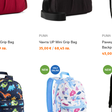
PUMA
PUMA
 Grip Bag
Чанта UP Mini Grip Bag
Раниц
Backp
Текуща цена:
 лв.
35,00 €
/
68,45 лв.
Текущ
45,00
ONLY
NEW
NEW
ONLINE