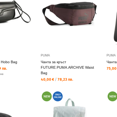
PUMA
PUMA
i Hobo Bag
Чанта за кръст
Чанта
FUTURE.PUMA.ARCHIVE Waist
Текущ
 лв.
75,00
Bag
ена
Текуща цена:
40,00 €
/
78,23 лв.
ONLY
NEW
NEW
ONLINE