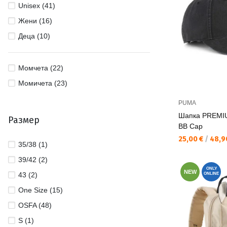
Unisex (41)
Жени (16)
Деца (10)
Момчета (22)
Момичета (23)
PUMA
Шапка PREMI
Размер
BB Cap
Текуща цена:
25,00 €
/
48,90
35/38 (1)
39/42 (2)
ONLY
NEW
43 (2)
ONLINE
One Size (15)
OSFA (48)
S (1)