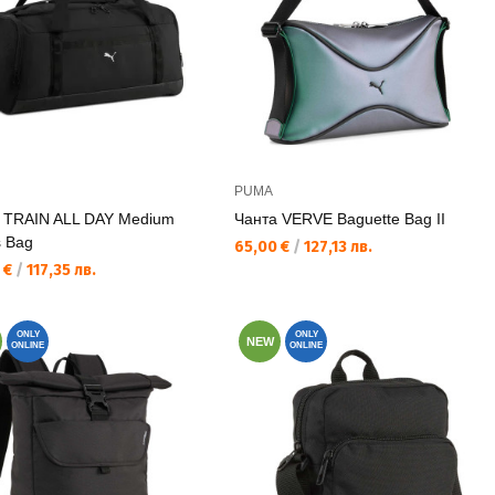
PUMA
 TRAIN ALL DAY Medium
Чанта VERVE Baguette Bag II
s Bag
Текуща цена:
65,00 €
/
127,13 лв.
а цена:
 €
/
117,35 лв.
ONLY
ONLY
NEW
ONLINE
ONLINE