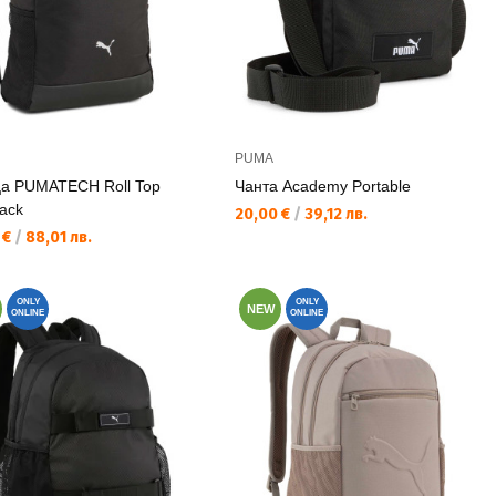
PUMA
а PUMATECH Roll Top
Чанта Academy Portable
ack
Текуща цена:
20,00 €
/
39,12 лв.
а цена:
 €
/
88,01 лв.
ONLY
ONLY
NEW
ONLINE
ONLINE