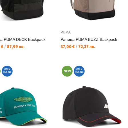
PUMA
а PUMA DECK Backpack
Раница PUMA BUZZ Backpack
а цена:
Текуща цена:
 €
/
87,99 лв.
37,00 €
/
72,37 лв.
ONLY
ONLY
NEW
ONLINE
ONLINE