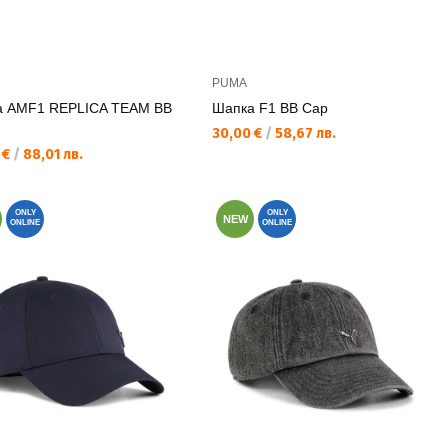
PUMA
а AMF1 REPLICA TEAM BB
Шапка F1 BB Cap
Текуща цена:
30,00 €
/
58,67 лв.
а цена:
 €
/
88,01 лв.
ONLY
ONLY
NEW
ONLINE
ONLINE