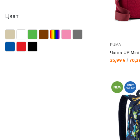
Цвят
PUMA
Чанта UP Mini
Текуща цена:
35,99 €
/
70,39
ONLY
NEW
ONLINE