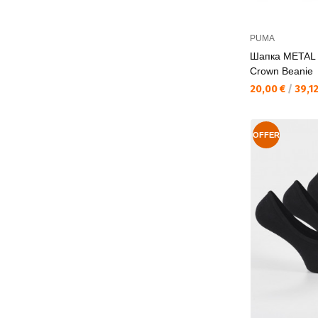
PUMA
Шапка METAL 
Crown Beanie
Текуща цена:
20,00 €
/
39,12
OFFER